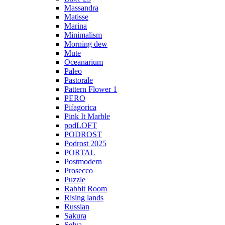
Massandra
Matisse
Marina
Minimalism
Morning dew
Mute
Oceanarium
Paleo
Pastorale
Pattern Flower 1
PERO
Pifagorica
Pink It Marble
podLOFT
PODROST
Podrost 2025
PORTAL
Postmodern
Prosecco
Puzzle
Rabbit Room
Rising lands
Russian
Sakura
Selva