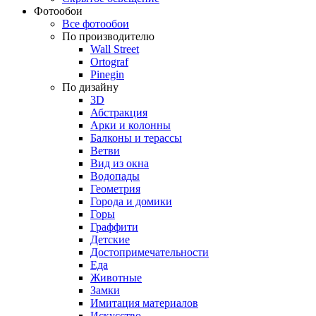
Фотообои
Все фотообои
По производителю
Wall Street
Ortograf
Pinegin
По дизайну
3D
Абстракция
Арки и колонны
Балконы и терассы
Ветви
Вид из окна
Водопады
Геометрия
Города и домики
Горы
Граффити
Детские
Достопримечательности
Еда
Животные
Замки
Имитация материалов
Искусство