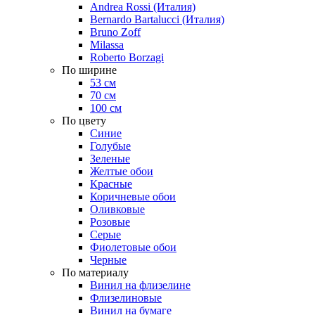
Andrea Rossi (Италия)
Bernardo Bartalucci (Италия)
Bruno Zoff
Milassa
Roberto Borzagi
По ширине
53 см
70 см
100 см
По цвету
Синие
Голубые
Зеленые
Желтые обои
Красные
Коричневые обои
Оливковые
Розовые
Серые
Фиолетовые обои
Черные
По материалу
Винил на флизелине
Флизелиновые
Винил на бумаге