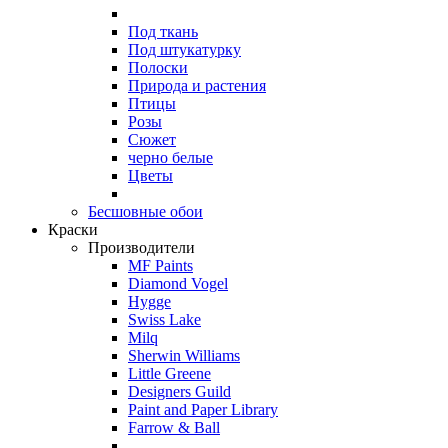
Под ткань
Под штукатурку
Полоски
Природа и растения
Птицы
Розы
Сюжет
черно белые
Цветы
Бесшовные обои
Краски
Производители
MF Paints
Diamond Vogel
Hygge
Swiss Lake
Milq
Sherwin Williams
Little Greene
Designers Guild
Paint and Paper Library
Farrow & Ball