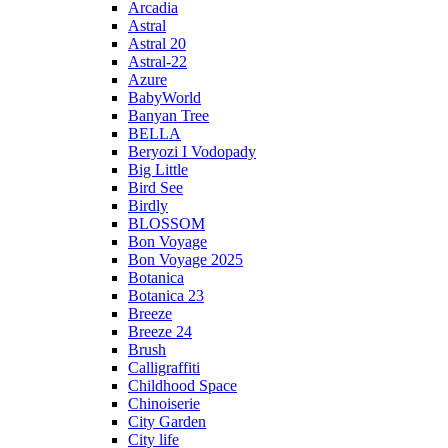
Arcadia
Astral
Astral 20
Astral-22
Azure
BabyWorld
Banyan Tree
BELLA
Beryozi I Vodopady
Big Little
Bird See
Birdly
BLOSSOM
Bon Voyage
Bon Voyage 2025
Botanica
Botanica 23
Breeze
Breeze 24
Brush
Calligraffiti
Childhood Space
Chinoiserie
City Garden
City life