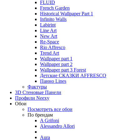
FLUID
French Garden
Historical Wallpaper Part 1
Infinito Walls
Labirint
Line Art
New Art
Re-Space
Rio Affresco
Trend Art
Wallpaper part 1
Wallpaper part 2
Wallpaper part 3 Forest
Детские СКАЗКИ AFFRESCO
Панно Lines
Фактуры
3D Стеновые Панели
Профили Neexy
Обои
Посмотреть все обои
По брендам
A Grifoni
Alessandro Allori
Aura