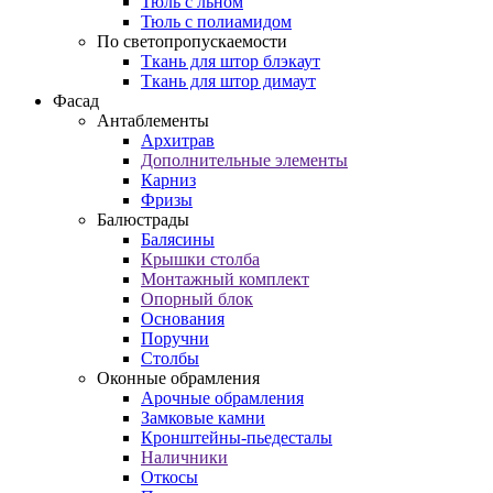
Тюль с льном
Тюль с полиамидом
По светопропускаемости
Ткань для штор блэкаут
Ткань для штор димаут
Фасад
Антаблементы
Архитрав
Дополнительные элементы
Карниз
Фризы
Балюстрады
Балясины
Крышки столба
Монтажный комплект
Опорный блок
Основания
Поручни
Столбы
Оконные обрамления
Арочные обрамления
Замковые камни
Кронштейны-пьедесталы
Наличники
Откосы