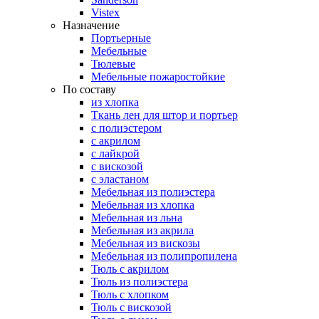
Vistex
Назначение
Портьерные
Мебельные
Тюлевые
Мебельные пожаростойкие
По составу
из хлопка
Ткань лен для штор и портьер
с полиэстером
с акрилом
с лайкрой
с вискозой
с эластаном
Мебельная из полиэстера
Мебельная из хлопка
Мебельная из льна
Мебельная из акрила
Мебельная из вискозы
Мебельная из полипропилена
Тюль с акрилом
Тюль из полиэстера
Тюль с хлопком
Тюль с вискозой