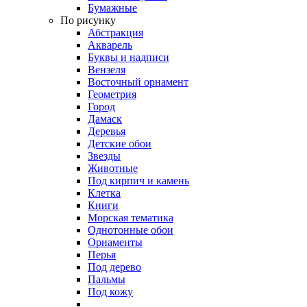
Бумажные
По рисунку
Абстракция
Акварель
Буквы и надписи
Вензеля
Восточный орнамент
Геометрия
Город
Дамаск
Деревья
Детские обои
Звезды
Животные
Под кирпич и камень
Клетка
Книги
Морская тематика
Однотонные обои
Орнаменты
Перья
Под дерево
Пальмы
Под кожу