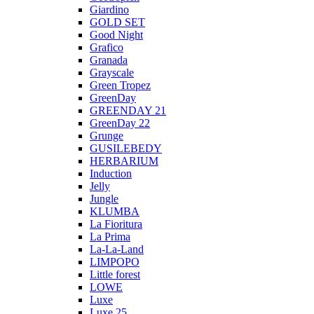
Giardino
GOLD SET
Good Night
Grafico
Granada
Grayscale
Green Tropez
GreenDay
GREENDAY 21
GreenDay 22
Grunge
GUSILEBEDY
HERBARIUM
Induction
Jelly
Jungle
KLUMBA
La Fioritura
La Prima
La-La-Land
LIMPOPO
Little forest
LOWE
Luxe
Luxe 25