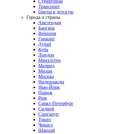
Супергерои
Транспорт
Цветы в детскую
Города и страны
Амстердам
Бангкок
Венеция
Гонконг
Дубай
Куба
Лондон
Манхэттен
Мадрид
Милан
Москва
Нидерланды
Нью-Йорк
Париж
Рим
Санкт-Петербург
Сидней
Сингапур
Токио
Чикаго
Шанхай