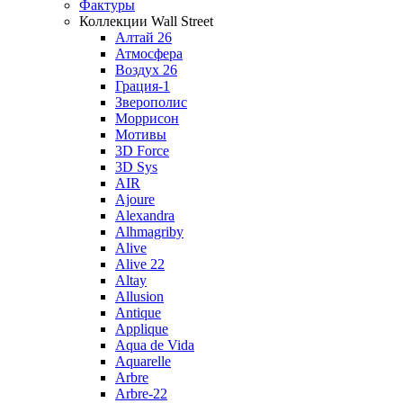
Фактуры
Коллекции Wall Street
Алтай 26
Атмосфера
Воздух 26
Грация-1
Зверополис
Моррисон
Мотивы
3D Force
3D Sys
AIR
Ajoure
Alexandra
Alhmagriby
Alive
Alive 22
Altay
Allusion
Antique
Applique
Aqua de Vida
Aquarelle
Arbre
Arbre-22