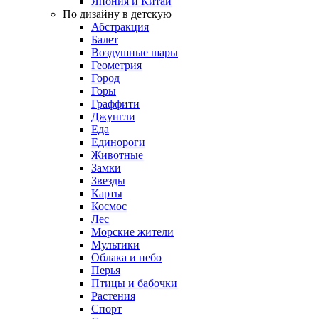
Япония и Китай
По дизайну в детскую
Абстракция
Балет
Воздушные шары
Геометрия
Город
Горы
Граффити
Джунгли
Еда
Единороги
Животные
Замки
Звезды
Карты
Космос
Лес
Морские жители
Мультики
Облака и небо
Перья
Птицы и бабочки
Растения
Спорт