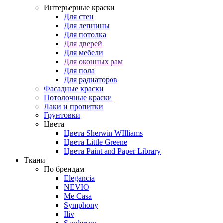
Интерьерные краски
Для стен
Для лепнины
Для потолка
Для дверей
Для мебели
Для оконных рам
Для пола
Для радиаторов
Фасадные краски
Потолочные краски
Лаки и пропитки
Грунтовки
Цвета
Цвета Sherwin WIlliams
Цвета Little Greene
Цвета Paint and Paper Library
Ткани
По брендам
Elegancia
NEVIO
Me Casa
Symphony
Iliv
Sanderson