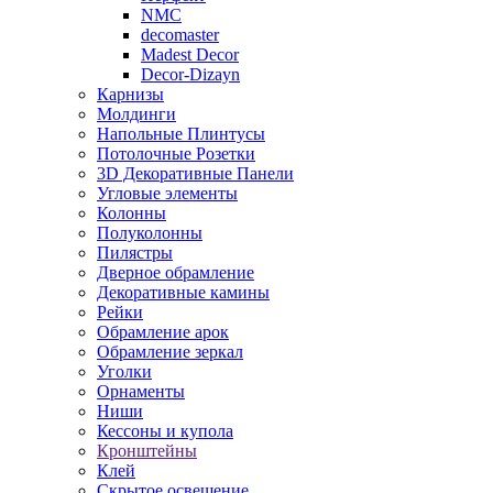
NMC
decomaster
Madest Decor
Decor-Dizayn
Карнизы
Молдинги
Напольные Плинтусы
Потолочные Розетки
3D Декоративные Панели
Угловые элементы
Колонны
Полуколонны
Пилястры
Дверное обрамление
Декоративные камины
Рейки
Обрамление арок
Обрамление зеркал
Уголки
Орнаменты
Ниши
Кессоны и купола
Кронштейны
Клей
Скрытое освещение