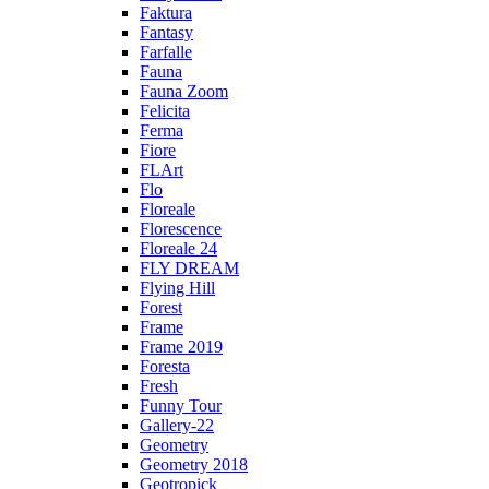
Faktura
Fantasy
Farfalle
Fauna
Fauna Zoom
Felicita
Ferma
Fiore
FLArt
Flo
Floreale
Florescence
Floreale 24
FLY DREAM
Flying Hill
Forest
Frame
Frame 2019
Foresta
Fresh
Funny Tour
Gallery-22
Geometry
Geometry 2018
Geotropick