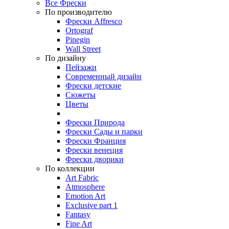
Все Фрески
По производителю
Фрески Affresco
Ortograf
Pinegin
Wall Street
По дизайну
Пейзажи
Современный дизайн
Фрески детские
Сюжеты
Цветы
Фрески Природа
Фрески Сады и парки
Фрески Франция
Фрески венеция
Фрески дворики
По коллекции
Art Fabric
Atmosphere
Emotion Art
Exclusive part 1
Fantasy
Fine Art