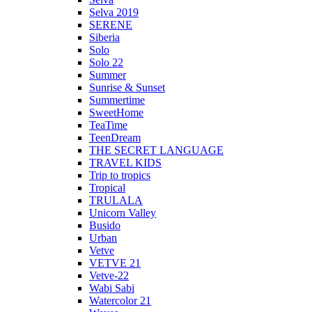
Selva 2019
SERENE
Siberia
Solo
Solo 22
Summer
Sunrise & Sunset
Summertime
SweetHome
TeaTime
TeenDream
THE SECRET LANGUAGE
TRAVEL KIDS
Trip to tropics
Tropical
TRULALA
Unicorn Valley
Busido
Urban
Vetve
VETVE 21
Vetve-22
Wabi Sabi
Watercolor 21