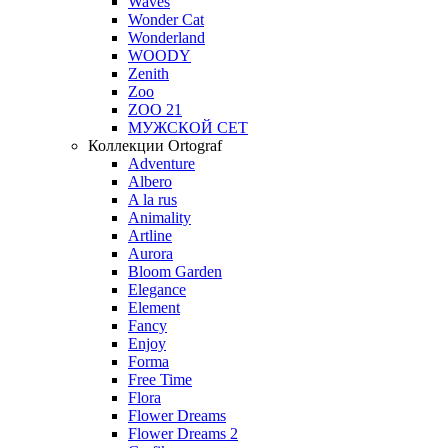
Waves
Wonder Cat
Wonderland
WOODY
Zenith
Zoo
ZOO 21
МУЖСКОЙ СЕТ
Коллекции Ortograf
Adventure
Albero
A la rus
Animality
Artline
Aurora
Bloom Garden
Elegance
Element
Fancy
Enjoy
Forma
Free Time
Flora
Flower Dreams
Flower Dreams 2