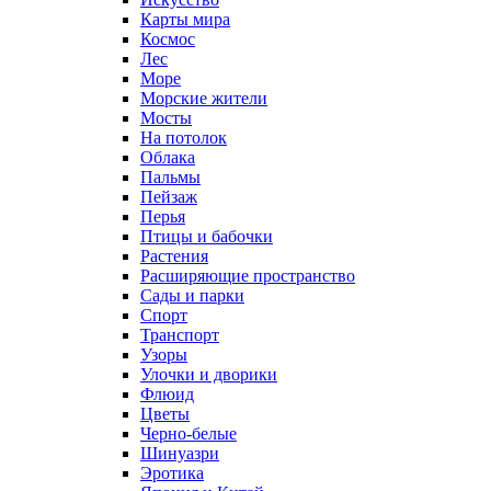
Карты мира
Космос
Лес
Море
Морские жители
Мосты
На потолок
Облака
Пальмы
Пейзаж
Перья
Птицы и бабочки
Растения
Расширяющие пространство
Сады и парки
Спорт
Транспорт
Узоры
Улочки и дворики
Флюид
Цветы
Черно-белые
Шинуазри
Эротика