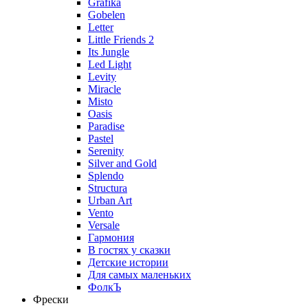
Grafika
Gobelen
Letter
Little Friends 2
Its Jungle
Led Light
Levity
Miracle
Misto
Oasis
Paradise
Pastel
Serenity
Silver and Gold
Splendo
Structura
Urban Art
Vento
Versale
Гармония
В гостях у сказки
Детские истории
Для самых маленьких
ФолкЪ
Фрески