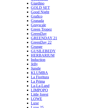
Giardino
GOLD SET
Good Night
Grafico
Granada
Grayscale
Green Tropez
GreenDay
GREENDAY 21
GreenDay 22
Grunge
GUSILEBEDY
HERBARIUM
Induction
Jelly
Jungle
KLUMBA
La Fioritura
La Prima
La-La-Land
LIMPOPO
Little forest
LOWE
Luxe
Luxe 25