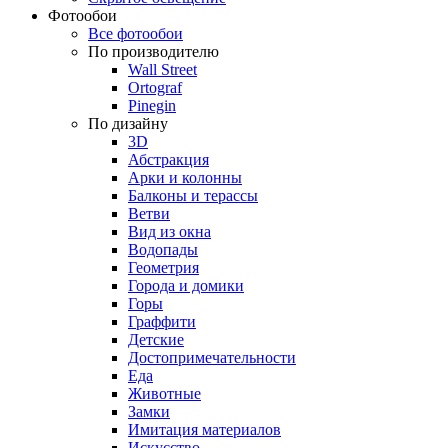
Фотообои
Все фотообои
По производителю
Wall Street
Ortograf
Pinegin
По дизайну
3D
Абстракция
Арки и колонны
Балконы и терассы
Ветви
Вид из окна
Водопады
Геометрия
Города и домики
Горы
Граффити
Детские
Достопримечательности
Еда
Животные
Замки
Имитация материалов
Искусство