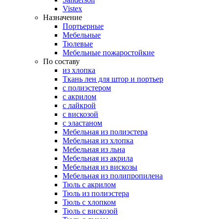
Vistex
Назначение
Портьерные
Мебельные
Тюлевые
Мебельные пожаростойкие
По составу
из хлопка
Ткань лен для штор и портьер
с полиэстером
с акрилом
с лайкрой
с вискозой
с эластаном
Мебельная из полиэстера
Мебельная из хлопка
Мебельная из льна
Мебельная из акрила
Мебельная из вискозы
Мебельная из полипропилена
Тюль с акрилом
Тюль из полиэстера
Тюль с хлопком
Тюль с вискозой