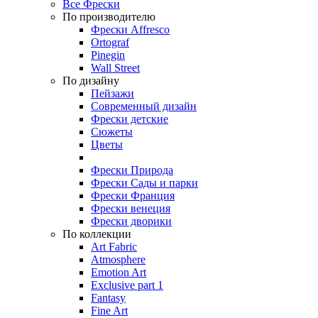
Все Фрески
По производителю
Фрески Affresco
Ortograf
Pinegin
Wall Street
По дизайну
Пейзажи
Современный дизайн
Фрески детские
Сюжеты
Цветы
Фрески Природа
Фрески Сады и парки
Фрески Франция
Фрески венеция
Фрески дворики
По коллекции
Art Fabric
Atmosphere
Emotion Art
Exclusive part 1
Fantasy
Fine Art