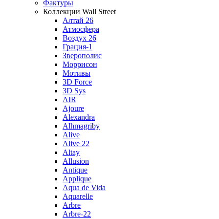
Фактуры
Коллекции Wall Street
Алтай 26
Атмосфера
Воздух 26
Грация-1
Зверополис
Моррисон
Мотивы
3D Force
3D Sys
AIR
Ajoure
Alexandra
Alhmagriby
Alive
Alive 22
Altay
Allusion
Antique
Applique
Aqua de Vida
Aquarelle
Arbre
Arbre-22