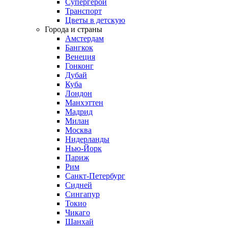
Супергерои
Транспорт
Цветы в детскую
Города и страны
Амстердам
Бангкок
Венеция
Гонконг
Дубай
Куба
Лондон
Манхэттен
Мадрид
Милан
Москва
Нидерланды
Нью-Йорк
Париж
Рим
Санкт-Петербург
Сидней
Сингапур
Токио
Чикаго
Шанхай