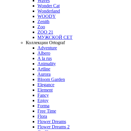
Waves
Wonder Cat
Wonderland
WOODY
Zenith
Zoo
ZOO 21
МУЖСКОЙ СЕТ
Коллекции Ortograf
Adventure
Albero
A la rus
Animality
Artline
Aurora
Bloom Garden
Elegance
Element
Fancy
Enjoy
Forma
Free Time
Flora
Flower Dreams
Flower Dreams 2