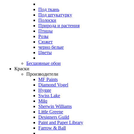
Под ткань
Под штукатурку
Полоски
Природа и растения
Птицы
Розы
Сюжет
черно белые
Цветы
Бесшовные обои
Краски
Производители
MF Paints
Diamond Vogel
Hygge
Swiss Lake
Milq
Sherwin Williams
Little Greene
Designers Guild
Paint and Paper Library
Farrow & Ball