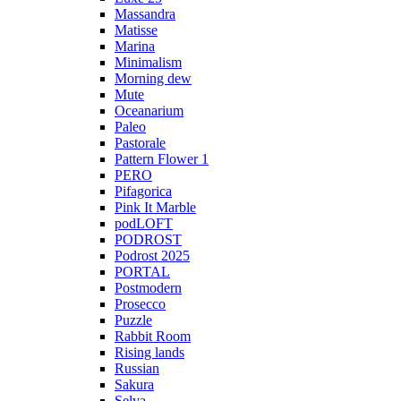
Massandra
Matisse
Marina
Minimalism
Morning dew
Mute
Oceanarium
Paleo
Pastorale
Pattern Flower 1
PERO
Pifagorica
Pink It Marble
podLOFT
PODROST
Podrost 2025
PORTAL
Postmodern
Prosecco
Puzzle
Rabbit Room
Rising lands
Russian
Sakura
Selva