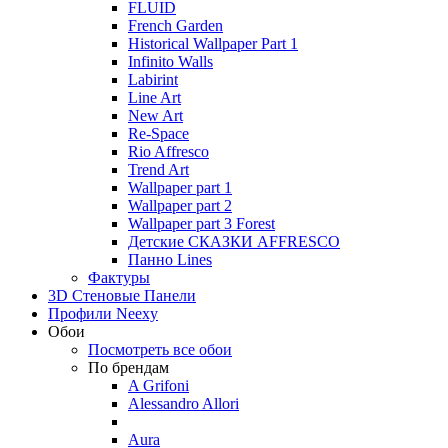
FLUID
French Garden
Historical Wallpaper Part 1
Infinito Walls
Labirint
Line Art
New Art
Re-Space
Rio Affresco
Trend Art
Wallpaper part 1
Wallpaper part 2
Wallpaper part 3 Forest
Детские СКАЗКИ AFFRESCO
Панно Lines
Фактуры
3D Стеновые Панели
Профили Neexy
Обои
Посмотреть все обои
По брендам
A Grifoni
Alessandro Allori
Aura