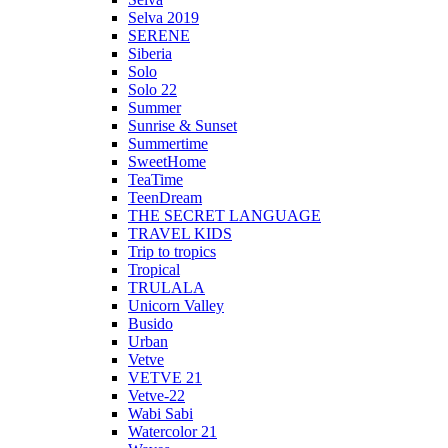
Selva 2019
SERENE
Siberia
Solo
Solo 22
Summer
Sunrise & Sunset
Summertime
SweetHome
TeaTime
TeenDream
THE SECRET LANGUAGE
TRAVEL KIDS
Trip to tropics
Tropical
TRULALA
Unicorn Valley
Busido
Urban
Vetve
VETVE 21
Vetve-22
Wabi Sabi
Watercolor 21