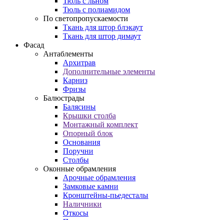
Тюль с льном
Тюль с полиамидом
По светопропускаемости
Ткань для штор блэкаут
Ткань для штор димаут
Фасад
Антаблементы
Архитрав
Дополнительные элементы
Карниз
Фризы
Балюстрады
Балясины
Крышки столба
Монтажный комплект
Опорный блок
Основания
Поручни
Столбы
Оконные обрамления
Арочные обрамления
Замковые камни
Кронштейны-пьедесталы
Наличники
Откосы