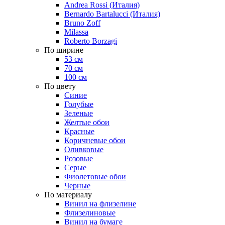
Andrea Rossi (Италия)
Bernardo Bartalucci (Италия)
Bruno Zoff
Milassa
Roberto Borzagi
По ширине
53 см
70 см
100 см
По цвету
Синие
Голубые
Зеленые
Желтые обои
Красные
Коричневые обои
Оливковые
Розовые
Серые
Фиолетовые обои
Черные
По материалу
Винил на флизелине
Флизелиновые
Винил на бумаге