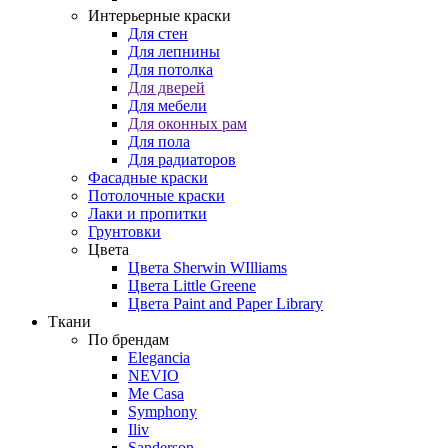
Интерьерные краски
Для стен
Для лепнины
Для потолка
Для дверей
Для мебели
Для оконных рам
Для пола
Для радиаторов
Фасадные краски
Потолочные краски
Лаки и пропитки
Грунтовки
Цвета
Цвета Sherwin WIlliams
Цвета Little Greene
Цвета Paint and Paper Library
Ткани
По брендам
Elegancia
NEVIO
Me Casa
Symphony
Iliv
Sanderson