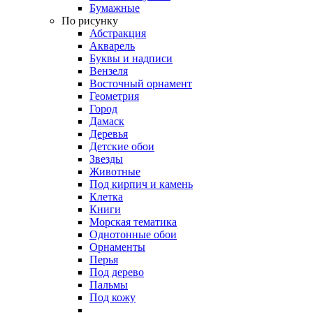
Бумажные
По рисунку
Абстракция
Акварель
Буквы и надписи
Вензеля
Восточный орнамент
Геометрия
Город
Дамаск
Деревья
Детские обои
Звезды
Животные
Под кирпич и камень
Клетка
Книги
Морская тематика
Однотонные обои
Орнаменты
Перья
Под дерево
Пальмы
Под кожу