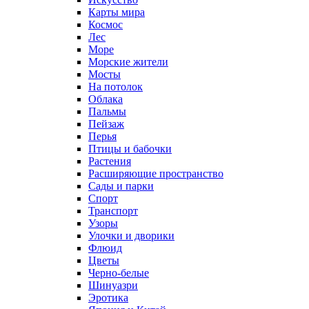
Карты мира
Космос
Лес
Море
Морские жители
Мосты
На потолок
Облака
Пальмы
Пейзаж
Перья
Птицы и бабочки
Растения
Расширяющие пространство
Сады и парки
Спорт
Транспорт
Узоры
Улочки и дворики
Флюид
Цветы
Черно-белые
Шинуазри
Эротика