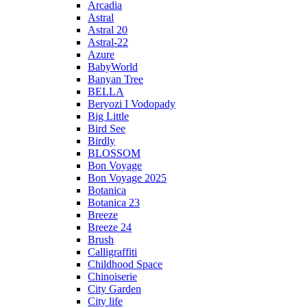
Arcadia
Astral
Astral 20
Astral-22
Azure
BabyWorld
Banyan Tree
BELLA
Beryozi I Vodopady
Big Little
Bird See
Birdly
BLOSSOM
Bon Voyage
Bon Voyage 2025
Botanica
Botanica 23
Breeze
Breeze 24
Brush
Calligraffiti
Childhood Space
Chinoiserie
City Garden
City life