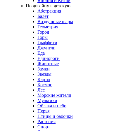
Япония и Китай
По дизайну в детскую
Абстракция
Балет
Воздушные шары
Геометрия
Город
Горы
Граффити
Джунгли
Еда
Единороги
Животные
Замки
Звезды
Карты
Космос
Лес
Морские жители
Мультики
Облака и небо
Перья
Птицы и бабочки
Растения
Спорт