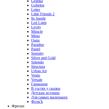
Grafika
Gobelen
Letter
Little Friends 2
Its Jungle
Led Light
Levity
Miracle
Misto
Oasis
Paradise
Pastel
Serenity
Silver and Gold
Splendo
Structura
Urban Art
Vento
Versale
Гармония
В гостях у сказки
Детские истории
Для самых маленьких
ФолкЪ
Фрески