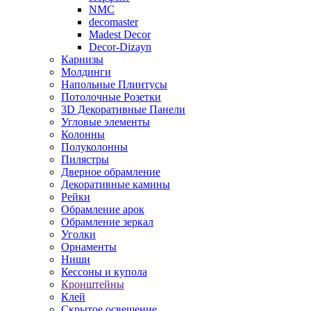
NMC
decomaster
Madest Decor
Decor-Dizayn
Карнизы
Молдинги
Напольные Плинтусы
Потолочные Розетки
3D Декоративные Панели
Угловые элементы
Колонны
Полуколонны
Пилястры
Дверное обрамление
Декоративные камины
Рейки
Обрамление арок
Обрамление зеркал
Уголки
Орнаменты
Ниши
Кессоны и купола
Кронштейны
Клей
Скрытое освещение