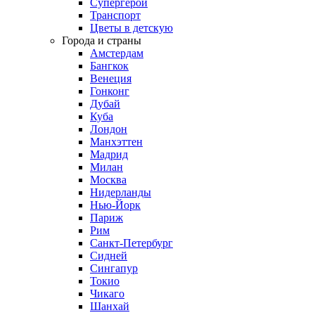
Супергерои
Транспорт
Цветы в детскую
Города и страны
Амстердам
Бангкок
Венеция
Гонконг
Дубай
Куба
Лондон
Манхэттен
Мадрид
Милан
Москва
Нидерланды
Нью-Йорк
Париж
Рим
Санкт-Петербург
Сидней
Сингапур
Токио
Чикаго
Шанхай