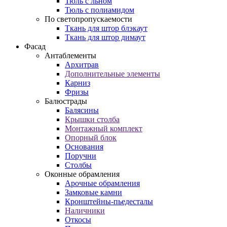
Тюль с льном
Тюль с полиамидом
По светопропускаемости
Ткань для штор блэкаут
Ткань для штор димаут
Фасад
Антаблементы
Архитрав
Дополнительные элементы
Карниз
Фризы
Балюстрады
Балясины
Крышки столба
Монтажный комплект
Опорный блок
Основания
Поручни
Столбы
Оконные обрамления
Арочные обрамления
Замковые камни
Кронштейны-пьедесталы
Наличники
Откосы