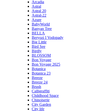
Arcadia
Astral
Astral 20
Astral-22
Azure
BabyWorld
Banyan Tree
BELLA
Beryozi I Vodopady
Big Little
Bird See
Birdly
BLOSSOM
Bon Voyage
Bon Voyage 2025
Botanica
Botanica 23
Breeze
Breeze 24
Brush
Calligraffiti
Childhood Space
Chinoiserie
City Garden
City life