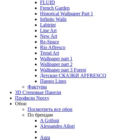
FLUID
French Garden
Historical Wallpaper Part 1
Infinito Walls
Labirint
Line Art
New Art
Re-Space
Rio Affresco
Trend Art
Wallpaper part 1
Wallpaper part 2
Wallpaper part 3 Forest
Детские СКАЗКИ AFFRESCO
Панно Lines
Фактуры
3D Стеновые Панели
Профили Neexy
Обои
Посмотреть все обои
По брендам
A Grifoni
Alessandro Allori
Aura