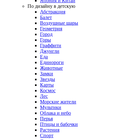
Япония и Китай
По дизайну в детскую
Абстракция
Балет
Воздушные шары
Геометрия
Город
Горы
Граффити
Джунгли
Еда
Единороги
Животные
Замки
Звезды
Карты
Космос
Лес
Морские жители
Мультики
Облака и небо
Перья
Птицы и бабочки
Растения
Спорт