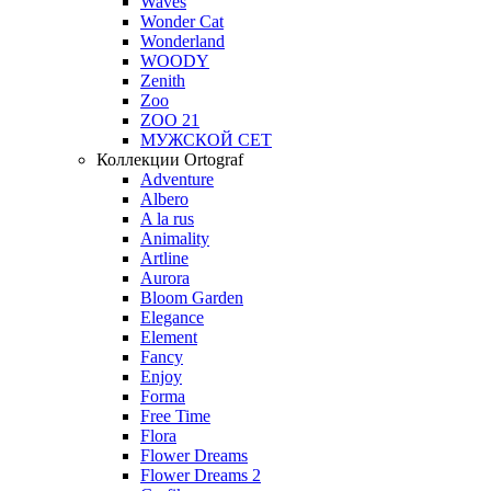
Waves
Wonder Cat
Wonderland
WOODY
Zenith
Zoo
ZOO 21
МУЖСКОЙ СЕТ
Коллекции Ortograf
Adventure
Albero
A la rus
Animality
Artline
Aurora
Bloom Garden
Elegance
Element
Fancy
Enjoy
Forma
Free Time
Flora
Flower Dreams
Flower Dreams 2