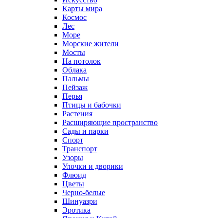
Карты мира
Космос
Лес
Море
Морские жители
Мосты
На потолок
Облака
Пальмы
Пейзаж
Перья
Птицы и бабочки
Растения
Расширяющие пространство
Сады и парки
Спорт
Транспорт
Узоры
Улочки и дворики
Флюид
Цветы
Черно-белые
Шинуазри
Эротика