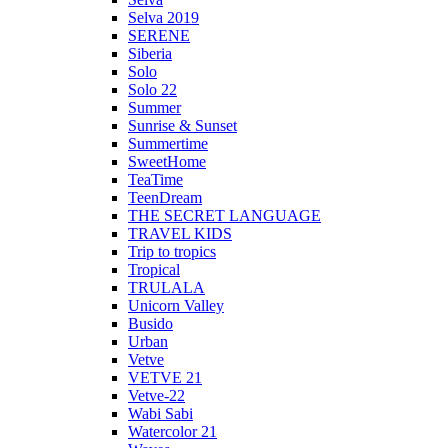
Selva 2019
SERENE
Siberia
Solo
Solo 22
Summer
Sunrise & Sunset
Summertime
SweetHome
TeaTime
TeenDream
THE SECRET LANGUAGE
TRAVEL KIDS
Trip to tropics
Tropical
TRULALA
Unicorn Valley
Busido
Urban
Vetve
VETVE 21
Vetve-22
Wabi Sabi
Watercolor 21