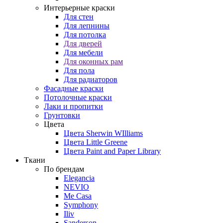
Интерьерные краски
Для стен
Для лепнины
Для потолка
Для дверей
Для мебели
Для оконных рам
Для пола
Для радиаторов
Фасадные краски
Потолочные краски
Лаки и пропитки
Грунтовки
Цвета
Цвета Sherwin WIlliams
Цвета Little Greene
Цвета Paint and Paper Library
Ткани
По брендам
Elegancia
NEVIO
Me Casa
Symphony
Iliv
Sanderson