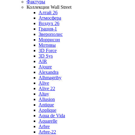
Фактуры
Коллекции Wall Street
Алтай 26
Атмосфера
Воздух 26
Грация-1
Зверополис
Моррисон
Мотивы
3D Force
3D Sys
AIR
Ajoure
Alexandra
Alhmagriby
Alive
Alive 22
Altay
Allusion
Antique
Applique
Aqua de Vida
Aquarelle
Arbre
Arbre-22