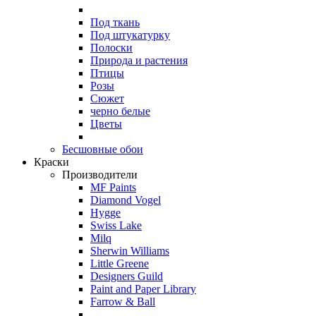
Под ткань
Под штукатурку
Полоски
Природа и растения
Птицы
Розы
Сюжет
черно белые
Цветы
Бесшовные обои
Краски
Производители
MF Paints
Diamond Vogel
Hygge
Swiss Lake
Milq
Sherwin Williams
Little Greene
Designers Guild
Paint and Paper Library
Farrow & Ball