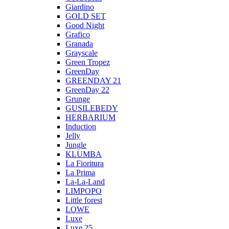
Giardino
GOLD SET
Good Night
Grafico
Granada
Grayscale
Green Tropez
GreenDay
GREENDAY 21
GreenDay 22
Grunge
GUSILEBEDY
HERBARIUM
Induction
Jelly
Jungle
KLUMBA
La Fioritura
La Prima
La-La-Land
LIMPOPO
Little forest
LOWE
Luxe
Luxe 25