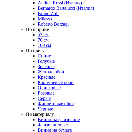
Andrea Rossi (Италия)
Bernardo Bartalucci (Италия)
Bruno Zoff
Milassa
Roberto Borzagi
По ширине
53 см
70 см
100 см
По цвету
Синие
Голубые
Зеленые
Желтые обои
Красные
Коричневые обои
Оливковые
Розовые
Серые
Фиолетовые обои
Черные
По материалу
Винил на флизелине
Флизелиновые
Винил на бумаге