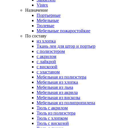
Vistex
Назначение
Портьерные
Мебельные
Тюлевые
Мебельные пожаростойкие
По составу
из хлопка
Ткань лен для штор и портьер
с полиэстером
с акрилом
с лайкрой
с вискозой
с эластаном
Мебельная из полиэстера
Мебельная из хлопка
Мебельная из льна
Мебельная из акрила
Мебельная из вискозы
Мебельная из полипропилена
Тюль с акрилом
Тюль из полиэстера
Тюль с хлопком
Тюль с вискозой