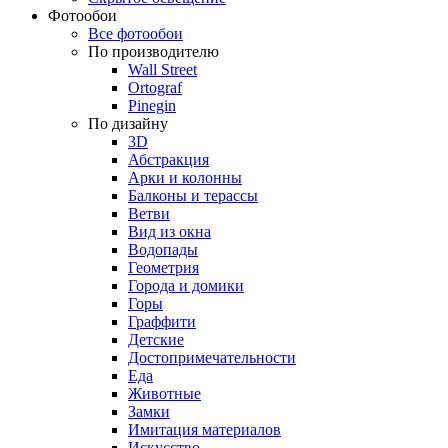
Фотообои
Все фотообои
По производителю
Wall Street
Ortograf
Pinegin
По дизайну
3D
Абстракция
Арки и колонны
Балконы и терассы
Ветви
Вид из окна
Водопады
Геометрия
Города и домики
Горы
Граффити
Детские
Достопримечательности
Еда
Животные
Замки
Имитация материалов
Искусство