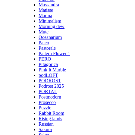
Massandra
Matisse
Marina
Minimalism
Morning dew
Mute
Oceanarium
Paleo
Pastorale
Pattern Flower 1
PERO
Pifagorica
Pink It Marble
podLOFT
PODROST
Podrost 2025
PORTAL
Postmodern
Prosecco
Puzzle
Rabbit Room
Rising lands
Russian
Sakura
Selva