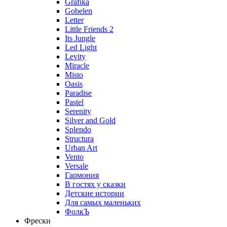
Grafika
Gobelen
Letter
Little Friends 2
Its Jungle
Led Light
Levity
Miracle
Misto
Oasis
Paradise
Pastel
Serenity
Silver and Gold
Splendo
Structura
Urban Art
Vento
Versale
Гармония
В гостях у сказки
Детские истории
Для самых маленьких
ФолкЪ
Фрески