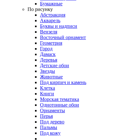
Бумажные
По рисунку
Абстракция
Акварель
Буквы и надписи
Вензеля
Восточный орнамент
Геометрия
Город
Дамаск
Деревья
Детские обои
Звезды
Животные
Под кирпич и камень
Клетка
Книги
Морская тематика
Однотонные обои
Орнаменты
Перья
Под дерево
Пальмы
Под кожу