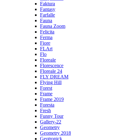
Faktura
Fantasy
Farfalle
Fauna
Fauna Zoom
Felicita
Ferma
Fiore
FLArt
Flo
Floreale
Florescence
Floreale 24
FLY DREAM
Flying Hill
Forest
Frame
Frame 2019
Foresta
Fresh
Funny Tour
Gallery-22
Geometry
Geometry 2018
Geotropick