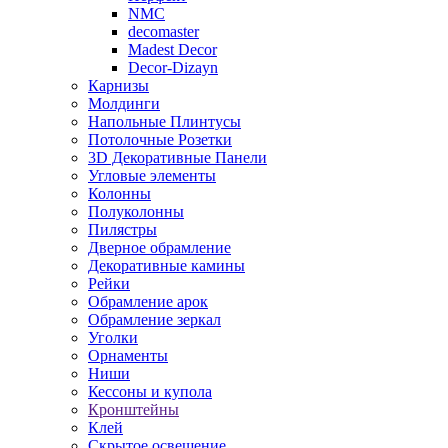
NMC
decomaster
Madest Decor
Decor-Dizayn
Карнизы
Молдинги
Напольные Плинтусы
Потолочные Розетки
3D Декоративные Панели
Угловые элементы
Колонны
Полуколонны
Пилястры
Дверное обрамление
Декоративные камины
Рейки
Обрамление арок
Обрамление зеркал
Уголки
Орнаменты
Ниши
Кессоны и купола
Кронштейны
Клей
Скрытое освещение