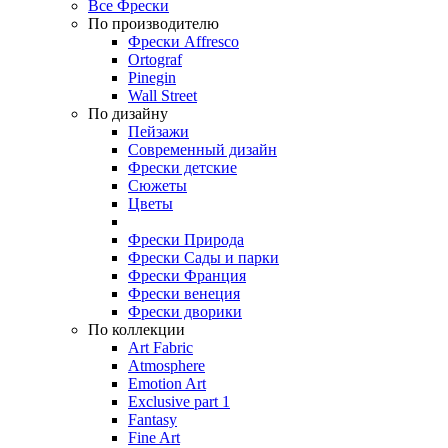
Все Фрески
По производителю
Фрески Affresco
Ortograf
Pinegin
Wall Street
По дизайну
Пейзажи
Современный дизайн
Фрески детские
Сюжеты
Цветы
Фрески Природа
Фрески Сады и парки
Фрески Франция
Фрески венеция
Фрески дворики
По коллекции
Art Fabric
Atmosphere
Emotion Art
Exclusive part 1
Fantasy
Fine Art