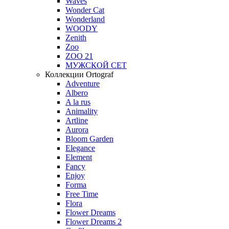
Waves
Wonder Cat
Wonderland
WOODY
Zenith
Zoo
ZOO 21
МУЖСКОЙ СЕТ
Коллекции Ortograf
Adventure
Albero
A la rus
Animality
Artline
Aurora
Bloom Garden
Elegance
Element
Fancy
Enjoy
Forma
Free Time
Flora
Flower Dreams
Flower Dreams 2