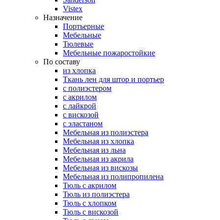
Vistex
Назначение
Портьерные
Мебельные
Тюлевые
Мебельные пожаростойкие
По составу
из хлопка
Ткань лен для штор и портьер
с полиэстером
с акрилом
с лайкрой
с вискозой
с эластаном
Мебельная из полиэстера
Мебельная из хлопка
Мебельная из льна
Мебельная из акрила
Мебельная из вискозы
Мебельная из полипропилена
Тюль с акрилом
Тюль из полиэстера
Тюль с хлопком
Тюль с вискозой