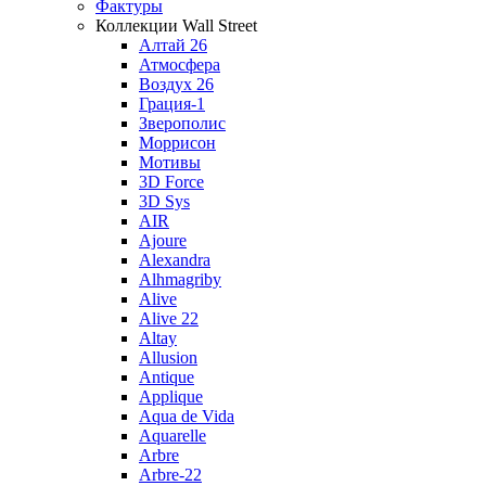
Фактуры
Коллекции Wall Street
Алтай 26
Атмосфера
Воздух 26
Грация-1
Зверополис
Моррисон
Мотивы
3D Force
3D Sys
AIR
Ajoure
Alexandra
Alhmagriby
Alive
Alive 22
Altay
Allusion
Antique
Applique
Aqua de Vida
Aquarelle
Arbre
Arbre-22