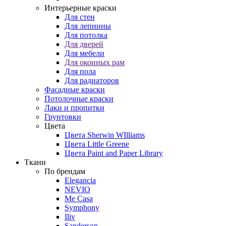
Интерьерные краски
Для стен
Для лепнины
Для потолка
Для дверей
Для мебели
Для оконных рам
Для пола
Для радиаторов
Фасадные краски
Потолочные краски
Лаки и пропитки
Грунтовки
Цвета
Цвета Sherwin WIlliams
Цвета Little Greene
Цвета Paint and Paper Library
Ткани
По брендам
Elegancia
NEVIO
Me Casa
Symphony
Iliv
Sanderson