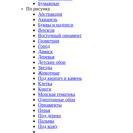
Бумажные
По рисунку
Абстракция
Акварель
Буквы и надписи
Вензеля
Восточный орнамент
Геометрия
Город
Дамаск
Деревья
Детские обои
Звезды
Животные
Под кирпич и камень
Клетка
Книги
Морская тематика
Однотонные обои
Орнаменты
Перья
Под дерево
Пальмы
Под кожу