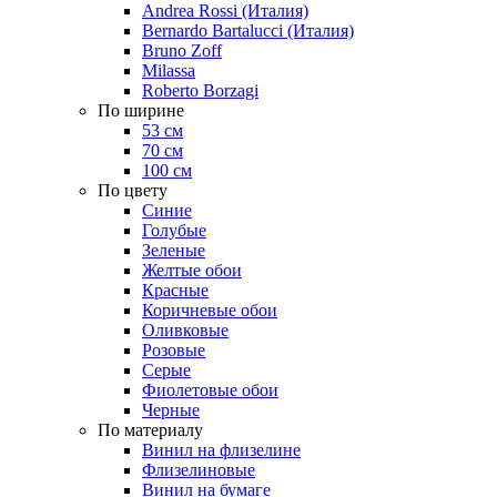
Andrea Rossi (Италия)
Bernardo Bartalucci (Италия)
Bruno Zoff
Milassa
Roberto Borzagi
По ширине
53 см
70 см
100 см
По цвету
Синие
Голубые
Зеленые
Желтые обои
Красные
Коричневые обои
Оливковые
Розовые
Серые
Фиолетовые обои
Черные
По материалу
Винил на флизелине
Флизелиновые
Винил на бумаге