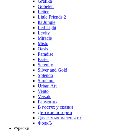
Grafika
Gobelen
Letter
Little Friends 2
Its Jungle
Led Light
Levity
Miracle
Misto
Oasis
Paradise
Pastel
Serenity
Silver and Gold
Splendo
Structura
Urban Art
Vento
Versale
Гармония
В гостях у сказки
Детские истории
Для самых маленьких
ФолкЪ
Фрески