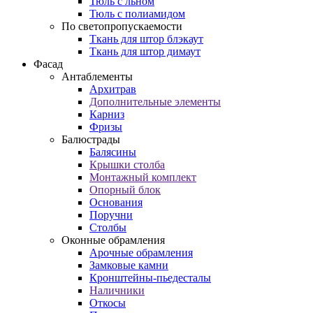
Тюль с льном
Тюль с полиамидом
По светопропускаемости
Ткань для штор блэкаут
Ткань для штор димаут
Фасад
Антаблементы
Архитрав
Дополнительные элементы
Карниз
Фризы
Балюстрады
Балясины
Крышки столба
Монтажный комплект
Опорный блок
Основания
Поручни
Столбы
Оконные обрамления
Арочные обрамления
Замковые камни
Кронштейны-пьедесталы
Наличники
Откосы