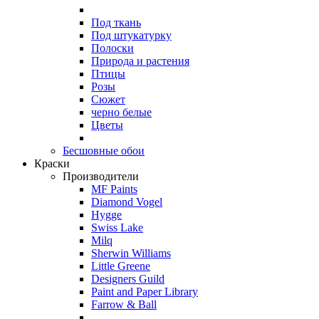
Под ткань
Под штукатурку
Полоски
Природа и растения
Птицы
Розы
Сюжет
черно белые
Цветы
Бесшовные обои
Краски
Производители
MF Paints
Diamond Vogel
Hygge
Swiss Lake
Milq
Sherwin Williams
Little Greene
Designers Guild
Paint and Paper Library
Farrow & Ball