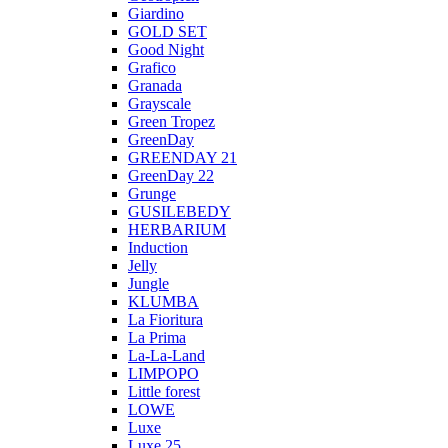
Giardino
GOLD SET
Good Night
Grafico
Granada
Grayscale
Green Tropez
GreenDay
GREENDAY 21
GreenDay 22
Grunge
GUSILEBEDY
HERBARIUM
Induction
Jelly
Jungle
KLUMBA
La Fioritura
La Prima
La-La-Land
LIMPOPO
Little forest
LOWE
Luxe
Luxe 25