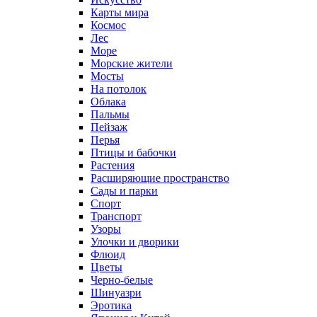
Карты мира
Космос
Лес
Море
Морские жители
Мосты
На потолок
Облака
Пальмы
Пейзаж
Перья
Птицы и бабочки
Растения
Расширяющие пространство
Сады и парки
Спорт
Транспорт
Узоры
Улочки и дворики
Флюид
Цветы
Черно-белые
Шинуазри
Эротика