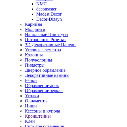
NMC
decomaster
Madest Decor
Decor-Dizayn
Карнизы
Молдинги
Напольные Плинтусы
Потолочные Розетки
3D Декоративные Панели
Угловые элементы
Колонны
Полуколонны
Пилястры
Дверное обрамление
Декоративные камины
Рейки
Обрамление арок
Обрамление зеркал
Уголки
Орнаменты
Ниши
Кессоны и купола
Кронштейны
Клей
Скрытое освещение