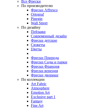
Все Фрески
По производителю
Фрески Affresco
Ortograf
Pinegin
Wall Street
По дизайну
Пейзажи
Современный дизайн
Фрески детские
Сюжеты
Цветы
Фрески Природа
Фрески Сады и парки
Фрески Франция
Фрески венеция
Фрески дворики
По коллекции
Art Fabric
Atmosphere
Emotion Art
Exclusive part 1
Fantasy
Fine Art