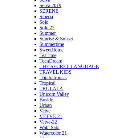
Selva 2019
SERENE
Siberia
Solo
Solo 22
Summer
Sunrise & Sunset
Summertime
SweetHome
TeaTime
TeenDream
THE SECRET LANGUAGE
TRAVEL KIDS
Trip to tropics
Tropical
TRULALA
Unicorn Valley
Busido
Urban
Vetve
VETVE 21
Vetve-22
Wabi Sabi
Watercolor 21