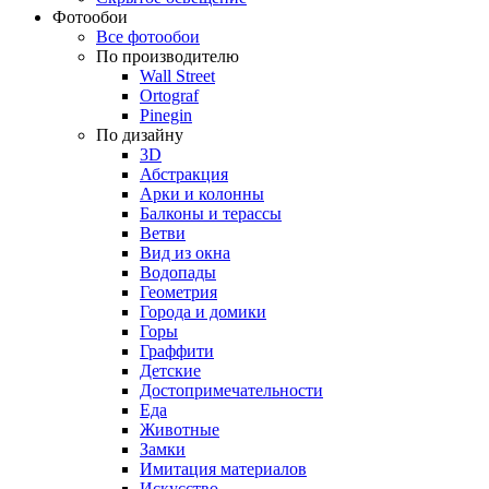
Фотообои
Все фотообои
По производителю
Wall Street
Ortograf
Pinegin
По дизайну
3D
Абстракция
Арки и колонны
Балконы и терассы
Ветви
Вид из окна
Водопады
Геометрия
Города и домики
Горы
Граффити
Детские
Достопримечательности
Еда
Животные
Замки
Имитация материалов
Искусство