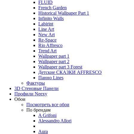
FLUID
French Garden
Historical Wallpaper Part 1
Infinito Walls
Labirint
Line Art
New Art
Re-Space
Rio Affresco
Trend Art
Wallpaper part 1
Wallpaper part 2
Wallpaper part 3 Forest
Детские СКАЗКИ AFFRESCO
Панно Lines
Фактуры
3D Стеновые Панели
Профили Neexy
Обои
Посмотреть все обои
По брендам
A Grifoni
Alessandro Allori
Aura