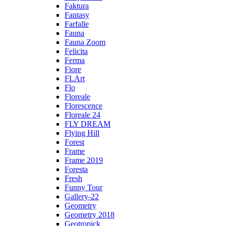
Faktura
Fantasy
Farfalle
Fauna
Fauna Zoom
Felicita
Ferma
Fiore
FLArt
Flo
Floreale
Florescence
Floreale 24
FLY DREAM
Flying Hill
Forest
Frame
Frame 2019
Foresta
Fresh
Funny Tour
Gallery-22
Geometry
Geometry 2018
Geotropick