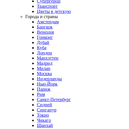
Супергерои
Транспорт
Цветы в детскую
Города и страны
Амстердам
Бангкок
Венеция
Гонконг
Дубай
Куба
Лондон
Манхэттен
Мадрид
Милан
Москва
Нидерланды
Нью-Йорк
Париж
Рим
Санкт-Петербург
Сидней
Сингапур
Токио
Чикаго
Шанхай