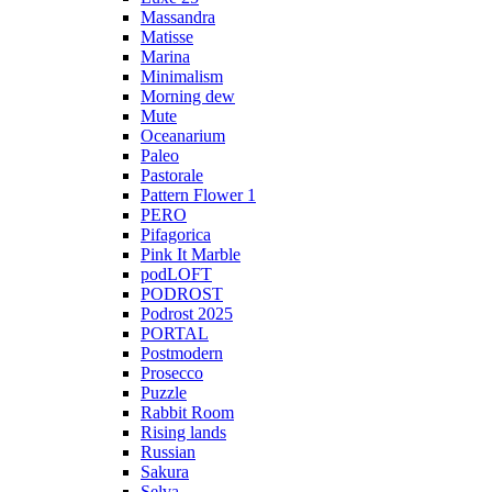
Massandra
Matisse
Marina
Minimalism
Morning dew
Mute
Oceanarium
Paleo
Pastorale
Pattern Flower 1
PERO
Pifagorica
Pink It Marble
podLOFT
PODROST
Podrost 2025
PORTAL
Postmodern
Prosecco
Puzzle
Rabbit Room
Rising lands
Russian
Sakura
Selva