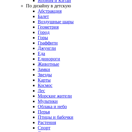
Япония и Китай
По дизайну в детскую
Абстракция
Балет
Воздушные шары
Геометрия
Город
Горы
Граффити
Джунгли
Еда
Единороги
Животные
Замки
Звезды
Карты
Космос
Лес
Морские жители
Мультики
Облака и небо
Перья
Птицы и бабочки
Растения
Спорт