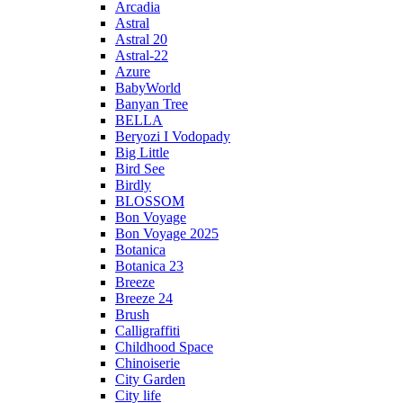
Arcadia
Astral
Astral 20
Astral-22
Azure
BabyWorld
Banyan Tree
BELLA
Beryozi I Vodopady
Big Little
Bird See
Birdly
BLOSSOM
Bon Voyage
Bon Voyage 2025
Botanica
Botanica 23
Breeze
Breeze 24
Brush
Calligraffiti
Childhood Space
Chinoiserie
City Garden
City life