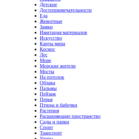
Детские
Достопримечательности
Еда
Животные
Замки
Имитация материалов
Искусство
Карты мира
Космос
Лес
Море
Морские жители
Мосты
На потолок
Облака
Пальмы
Пейзаж
Перья
Птицы и бабочки
Растения
Расширяющие пространство
Сады и парки
Спорт
Транспорт
Узоры