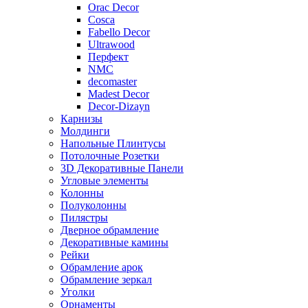
Orac Decor
Cosca
Fabello Decor
Ultrawood
Перфект
NMC
decomaster
Madest Decor
Decor-Dizayn
Карнизы
Молдинги
Напольные Плинтусы
Потолочные Розетки
3D Декоративные Панели
Угловые элементы
Колонны
Полуколонны
Пилястры
Дверное обрамление
Декоративные камины
Рейки
Обрамление арок
Обрамление зеркал
Уголки
Орнаменты