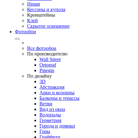
Ниши
Кессоны и купола
Кронштейны
Клей
Скрытое освещение
Фотообои
Все фотообои
По производителю
Wall Street
Ortograf
Pinegin
По дизайну
3D
Абстракция
Арки и колонны
Балконы и терассы
Ветви
Вид из окна
Водопады
Геометрия
Города и домики
Горы
Граффити