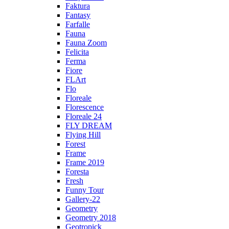
Faktura
Fantasy
Farfalle
Fauna
Fauna Zoom
Felicita
Ferma
Fiore
FLArt
Flo
Floreale
Florescence
Floreale 24
FLY DREAM
Flying Hill
Forest
Frame
Frame 2019
Foresta
Fresh
Funny Tour
Gallery-22
Geometry
Geometry 2018
Geotropick