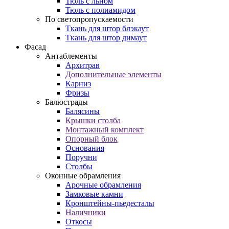
Тюль с льном
Тюль с полиамидом
По светопропускаемости
Ткань для штор блэкаут
Ткань для штор димаут
Фасад
Антаблементы
Архитрав
Дополнительные элементы
Карниз
Фризы
Балюстрады
Балясины
Крышки столба
Монтажный комплект
Опорный блок
Основания
Поручни
Столбы
Оконные обрамления
Арочные обрамления
Замковые камни
Кронштейны-пьедесталы
Наличники
Откосы