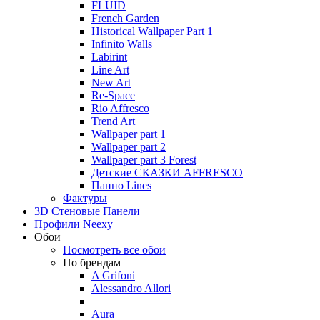
FLUID
French Garden
Historical Wallpaper Part 1
Infinito Walls
Labirint
Line Art
New Art
Re-Space
Rio Affresco
Trend Art
Wallpaper part 1
Wallpaper part 2
Wallpaper part 3 Forest
Детские СКАЗКИ AFFRESCO
Панно Lines
Фактуры
3D Стеновые Панели
Профили Neexy
Обои
Посмотреть все обои
По брендам
A Grifoni
Alessandro Allori
Aura