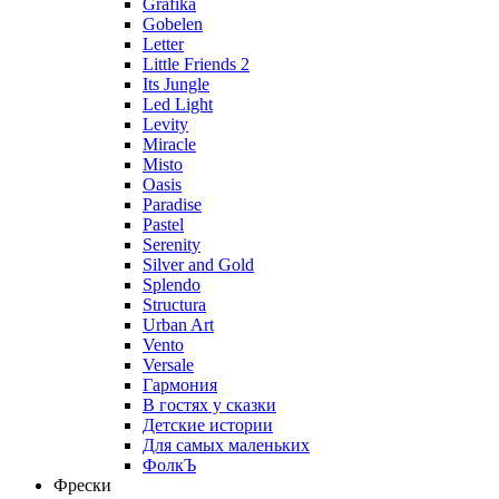
Grafika
Gobelen
Letter
Little Friends 2
Its Jungle
Led Light
Levity
Miracle
Misto
Oasis
Paradise
Pastel
Serenity
Silver and Gold
Splendo
Structura
Urban Art
Vento
Versale
Гармония
В гостях у сказки
Детские истории
Для самых маленьких
ФолкЪ
Фрески