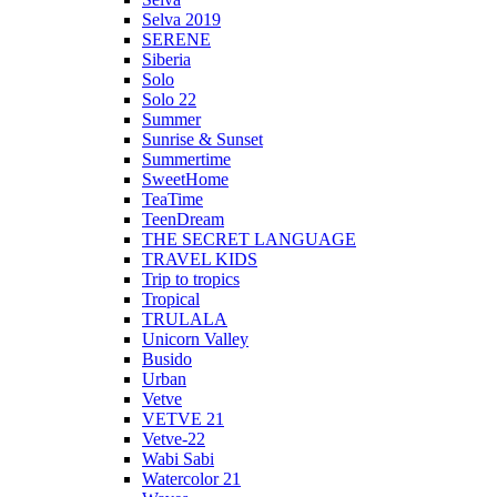
Selva 2019
SERENE
Siberia
Solo
Solo 22
Summer
Sunrise & Sunset
Summertime
SweetHome
TeaTime
TeenDream
THE SECRET LANGUAGE
TRAVEL KIDS
Trip to tropics
Tropical
TRULALA
Unicorn Valley
Busido
Urban
Vetve
VETVE 21
Vetve-22
Wabi Sabi
Watercolor 21