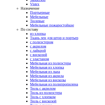
Vistex
Назначение
Портьерные
Мебельные
Тюлевые
Мебельные пожаростойкие
По составу
из хлопка
Ткань лен для штор и портьер
с полиэстером
с акрилом
с лайкрой
с вискозой
с эластаном
Мебельная из полиэстера
Мебельная из хлопка
Мебельная из льна
Мебельная из акрила
Мебельная из вискозы
Мебельная из полипропилена
Тюль с акрилом
Тюль из полиэстера
Тюль с хлопком
Тюль с вискозой