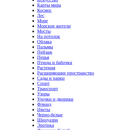
Карты мира
Космос
Лес
Море
Морские жители
Мосты
На потолок
Облака
Пальмы
Пейзаж
Перья
Птицы и бабочки
Растения
Расширяющие пространство
Сады и парки
Спорт
Транспорт
Узоры
Улочки и дворики
Флюид
Цветы
Черно-белые
Шинуазри
Эротика