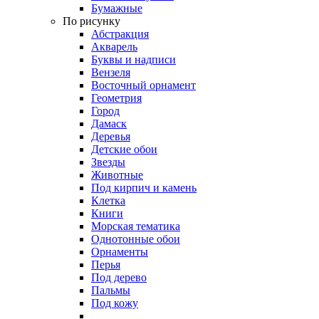
Бумажные
По рисунку
Абстракция
Акварель
Буквы и надписи
Вензеля
Восточный орнамент
Геометрия
Город
Дамаск
Деревья
Детские обои
Звезды
Животные
Под кирпич и камень
Клетка
Книги
Морская тематика
Однотонные обои
Орнаменты
Перья
Под дерево
Пальмы
Под кожу