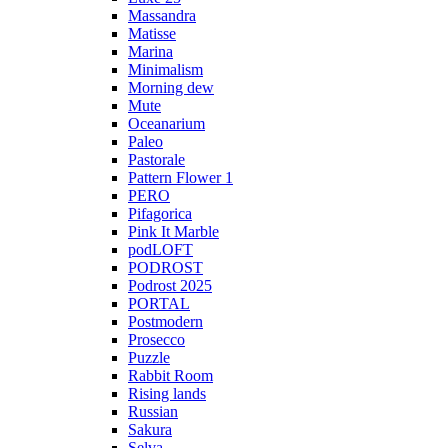
Massandra
Matisse
Marina
Minimalism
Morning dew
Mute
Oceanarium
Paleo
Pastorale
Pattern Flower 1
PERO
Pifagorica
Pink It Marble
podLOFT
PODROST
Podrost 2025
PORTAL
Postmodern
Prosecco
Puzzle
Rabbit Room
Rising lands
Russian
Sakura
Selva