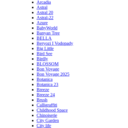
Arcadia
Astral
Astral 20
Astral-22
Azure
BabyWorld
Banyan Tree
BELLA
Beryozi I Vodopady
Big Little
Bird See
Birdly
BLOSSOM
Bon Voyage
Bon Voyage 2025
Botanica
Botanica 23
Breeze
Breeze 24
Brush
Calligraffiti
Childhood Space
Chinoiserie
City Garden
City life