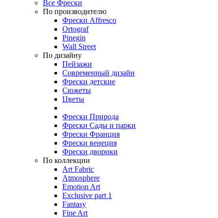
Все Фрески
По производителю
Фрески Affresco
Ortograf
Pinegin
Wall Street
По дизайну
Пейзажи
Современный дизайн
Фрески детские
Сюжеты
Цветы
Фрески Природа
Фрески Сады и парки
Фрески Франция
Фрески венеция
Фрески дворики
По коллекции
Art Fabric
Atmosphere
Emotion Art
Exclusive part 1
Fantasy
Fine Art