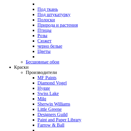
Под ткань
Под штукатурку
Полоски
Природа и растения
Птицы
Розы
Сюжет
черно белые
Цветы
Бесшовные обои
Краски
Производители
MF Paints
Diamond Vogel
Hygge
Swiss Lake
Milq
Sherwin Williams
Little Greene
Designers Guild
Paint and Paper Library
Farrow & Ball