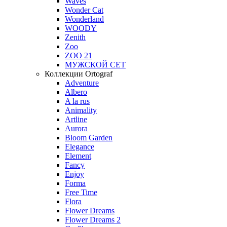
Waves
Wonder Cat
Wonderland
WOODY
Zenith
Zoo
ZOO 21
МУЖСКОЙ СЕТ
Коллекции Ortograf
Adventure
Albero
A la rus
Animality
Artline
Aurora
Bloom Garden
Elegance
Element
Fancy
Enjoy
Forma
Free Time
Flora
Flower Dreams
Flower Dreams 2