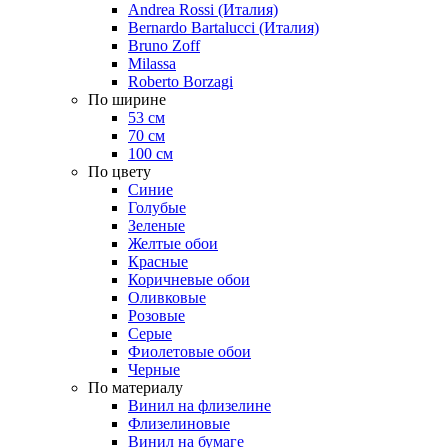
Andrea Rossi (Италия)
Bernardo Bartalucci (Италия)
Bruno Zoff
Milassa
Roberto Borzagi
По ширине
53 см
70 см
100 см
По цвету
Синие
Голубые
Зеленые
Желтые обои
Красные
Коричневые обои
Оливковые
Розовые
Серые
Фиолетовые обои
Черные
По материалу
Винил на флизелине
Флизелиновые
Винил на бумаге