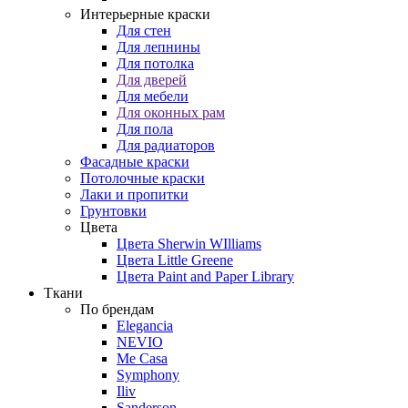
Интерьерные краски
Для стен
Для лепнины
Для потолка
Для дверей
Для мебели
Для оконных рам
Для пола
Для радиаторов
Фасадные краски
Потолочные краски
Лаки и пропитки
Грунтовки
Цвета
Цвета Sherwin WIlliams
Цвета Little Greene
Цвета Paint and Paper Library
Ткани
По брендам
Elegancia
NEVIO
Me Casa
Symphony
Iliv
Sanderson