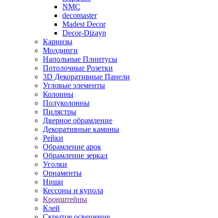
NMC
decomaster
Madest Decor
Decor-Dizayn
Карнизы
Молдинги
Напольные Плинтусы
Потолочные Розетки
3D Декоративные Панели
Угловые элементы
Колонны
Полуколонны
Пилястры
Дверное обрамление
Декоративные камины
Рейки
Обрамление арок
Обрамление зеркал
Уголки
Орнаменты
Ниши
Кессоны и купола
Кронштейны
Клей
Скрытое освещение