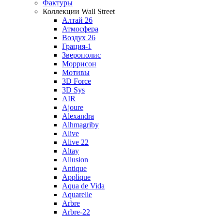
Фактуры
Коллекции Wall Street
Алтай 26
Атмосфера
Воздух 26
Грация-1
Зверополис
Моррисон
Мотивы
3D Force
3D Sys
AIR
Ajoure
Alexandra
Alhmagriby
Alive
Alive 22
Altay
Allusion
Antique
Applique
Aqua de Vida
Aquarelle
Arbre
Arbre-22