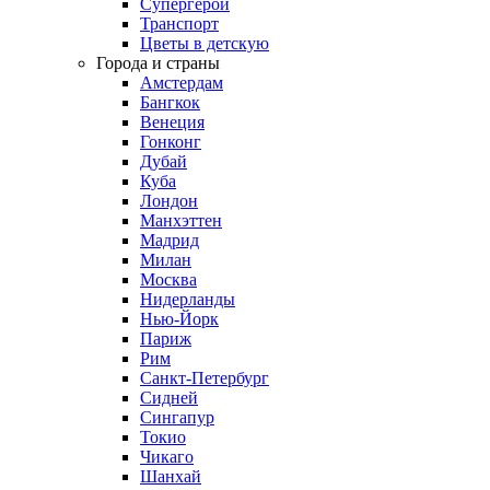
Супергерои
Транспорт
Цветы в детскую
Города и страны
Амстердам
Бангкок
Венеция
Гонконг
Дубай
Куба
Лондон
Манхэттен
Мадрид
Милан
Москва
Нидерланды
Нью-Йорк
Париж
Рим
Санкт-Петербург
Сидней
Сингапур
Токио
Чикаго
Шанхай