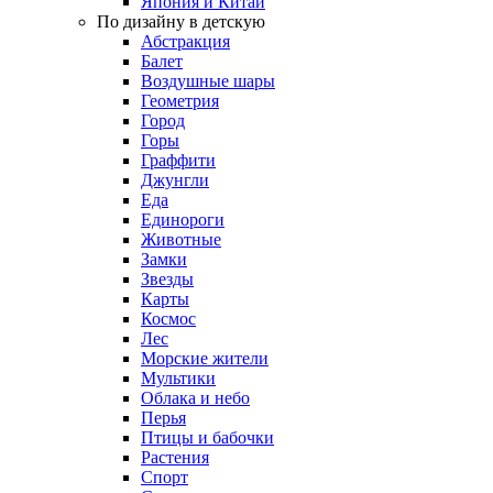
Япония и Китай
По дизайну в детскую
Абстракция
Балет
Воздушные шары
Геометрия
Город
Горы
Граффити
Джунгли
Еда
Единороги
Животные
Замки
Звезды
Карты
Космос
Лес
Морские жители
Мультики
Облака и небо
Перья
Птицы и бабочки
Растения
Спорт