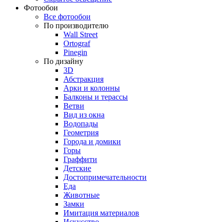
Фотообои
Все фотообои
По производителю
Wall Street
Ortograf
Pinegin
По дизайну
3D
Абстракция
Арки и колонны
Балконы и терассы
Ветви
Вид из окна
Водопады
Геометрия
Города и домики
Горы
Граффити
Детские
Достопримечательности
Еда
Животные
Замки
Имитация материалов
Искусство