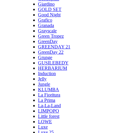
Giardino
GOLD SET
Good Night
Grafico
Granada
Grayscale
Green Tropez
GreenDay
GREENDAY 21
GreenDay 22
Grunge
GUSILEBEDY
HERBARIUM
Induction
Jelly
Jungle
KLUMBA
La Fioritura
La Prima
La-La-Land
LIMPOPO
Little forest
LOWE
Luxe
Luxe 25