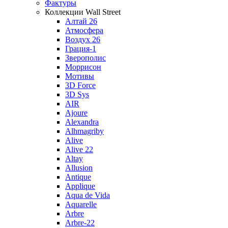
Фактуры
Коллекции Wall Street
Алтай 26
Атмосфера
Воздух 26
Грация-1
Зверополис
Моррисон
Мотивы
3D Force
3D Sys
AIR
Ajoure
Alexandra
Alhmagriby
Alive
Alive 22
Altay
Allusion
Antique
Applique
Aqua de Vida
Aquarelle
Arbre
Arbre-22