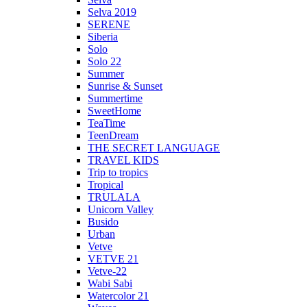
Selva 2019
SERENE
Siberia
Solo
Solo 22
Summer
Sunrise & Sunset
Summertime
SweetHome
TeaTime
TeenDream
THE SECRET LANGUAGE
TRAVEL KIDS
Trip to tropics
Tropical
TRULALA
Unicorn Valley
Busido
Urban
Vetve
VETVE 21
Vetve-22
Wabi Sabi
Watercolor 21