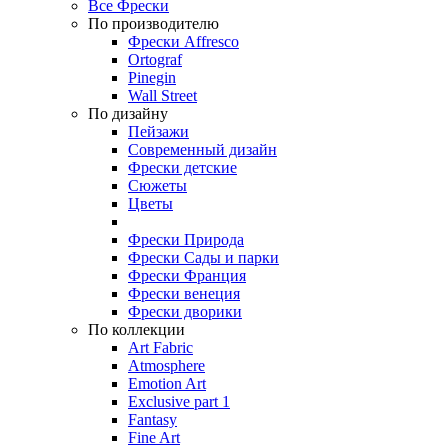
Все Фрески
По производителю
Фрески Affresco
Ortograf
Pinegin
Wall Street
По дизайну
Пейзажи
Современный дизайн
Фрески детские
Сюжеты
Цветы
Фрески Природа
Фрески Сады и парки
Фрески Франция
Фрески венеция
Фрески дворики
По коллекции
Art Fabric
Atmosphere
Emotion Art
Exclusive part 1
Fantasy
Fine Art