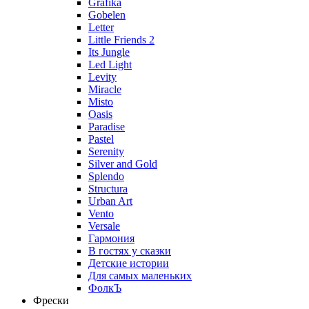
Grafika
Gobelen
Letter
Little Friends 2
Its Jungle
Led Light
Levity
Miracle
Misto
Oasis
Paradise
Pastel
Serenity
Silver and Gold
Splendo
Structura
Urban Art
Vento
Versale
Гармония
В гостях у сказки
Детские истории
Для самых маленьких
ФолкЪ
Фрески