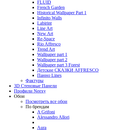
FLUID
French Garden
Historical Wallpaper Part 1
Infinito Walls
Labirint
Line Art
New Art
Re-Space
Rio Affresco
Trend Art
Wallpaper part 1
Wallpaper part 2
Wallpaper part 3 Forest
Детские СКАЗКИ AFFRESCO
Панно Lines
Фактуры
3D Стеновые Панели
Профили Neexy
Обои
Посмотреть все обои
По брендам
A Grifoni
Alessandro Allori
Aura