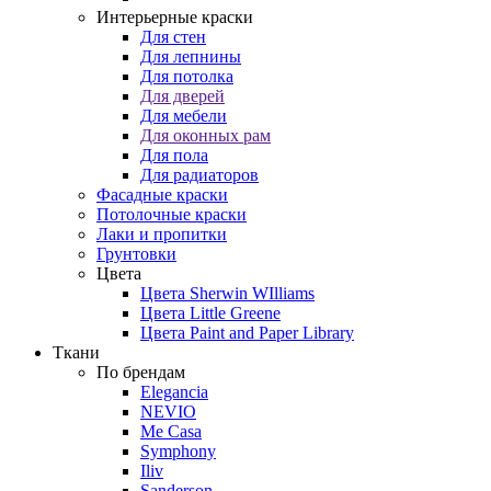
Интерьерные краски
Для стен
Для лепнины
Для потолка
Для дверей
Для мебели
Для оконных рам
Для пола
Для радиаторов
Фасадные краски
Потолочные краски
Лаки и пропитки
Грунтовки
Цвета
Цвета Sherwin WIlliams
Цвета Little Greene
Цвета Paint and Paper Library
Ткани
По брендам
Elegancia
NEVIO
Me Casa
Symphony
Iliv
Sanderson