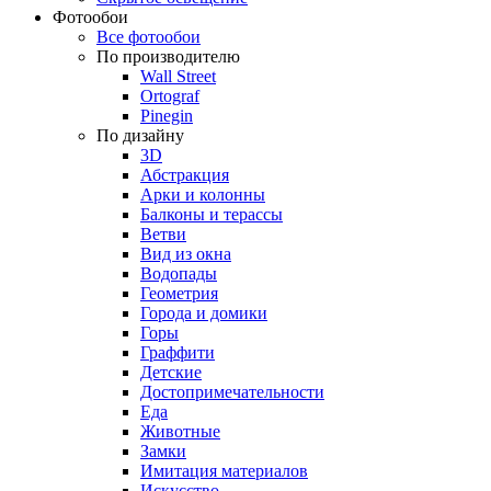
Фотообои
Все фотообои
По производителю
Wall Street
Ortograf
Pinegin
По дизайну
3D
Абстракция
Арки и колонны
Балконы и терассы
Ветви
Вид из окна
Водопады
Геометрия
Города и домики
Горы
Граффити
Детские
Достопримечательности
Еда
Животные
Замки
Имитация материалов
Искусство