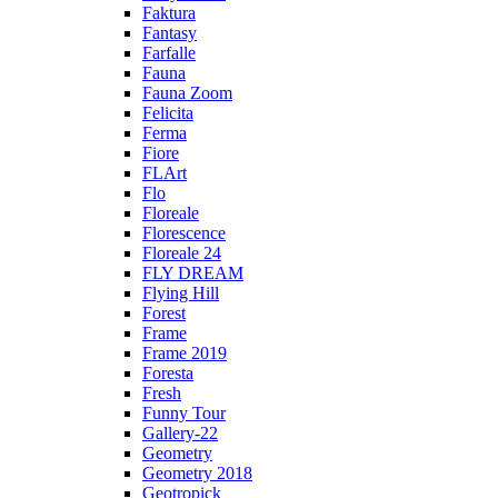
Faktura
Fantasy
Farfalle
Fauna
Fauna Zoom
Felicita
Ferma
Fiore
FLArt
Flo
Floreale
Florescence
Floreale 24
FLY DREAM
Flying Hill
Forest
Frame
Frame 2019
Foresta
Fresh
Funny Tour
Gallery-22
Geometry
Geometry 2018
Geotropick