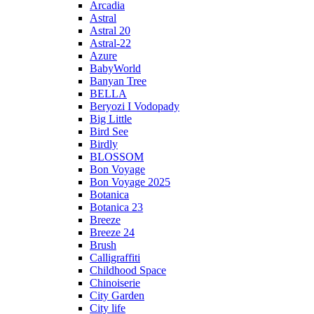
Arcadia
Astral
Astral 20
Astral-22
Azure
BabyWorld
Banyan Tree
BELLA
Beryozi I Vodopady
Big Little
Bird See
Birdly
BLOSSOM
Bon Voyage
Bon Voyage 2025
Botanica
Botanica 23
Breeze
Breeze 24
Brush
Calligraffiti
Childhood Space
Chinoiserie
City Garden
City life