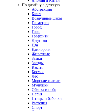
Япония и Китай
По дизайну в детскую
Абстракция
Балет
Воздушные шары
Геометрия
Город
Горы
Граффити
Джунгли
Еда
Единороги
Животные
Замки
Звезды
Карты
Космос
Лес
Морские жители
Мультики
Облака и небо
Перья
Птицы и бабочки
Растения
Спорт