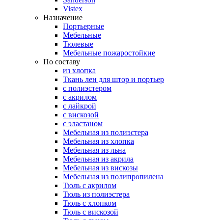
Vistex
Назначение
Портьерные
Мебельные
Тюлевые
Мебельные пожаростойкие
По составу
из хлопка
Ткань лен для штор и портьер
с полиэстером
с акрилом
с лайкрой
с вискозой
с эластаном
Мебельная из полиэстера
Мебельная из хлопка
Мебельная из льна
Мебельная из акрила
Мебельная из вискозы
Мебельная из полипропилена
Тюль с акрилом
Тюль из полиэстера
Тюль с хлопком
Тюль с вискозой