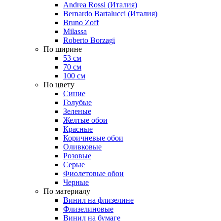
Andrea Rossi (Италия)
Bernardo Bartalucci (Италия)
Bruno Zoff
Milassa
Roberto Borzagi
По ширине
53 см
70 см
100 см
По цвету
Синие
Голубые
Зеленые
Желтые обои
Красные
Коричневые обои
Оливковые
Розовые
Серые
Фиолетовые обои
Черные
По материалу
Винил на флизелине
Флизелиновые
Винил на бумаге