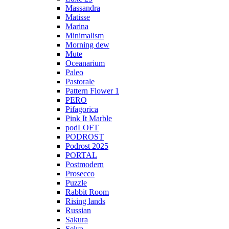
Massandra
Matisse
Marina
Minimalism
Morning dew
Mute
Oceanarium
Paleo
Pastorale
Pattern Flower 1
PERO
Pifagorica
Pink It Marble
podLOFT
PODROST
Podrost 2025
PORTAL
Postmodern
Prosecco
Puzzle
Rabbit Room
Rising lands
Russian
Sakura
Selva