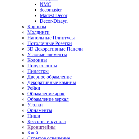
NMC
decomaster
Madest Decor
Decor-Dizayn
Карнизы
Молдинги
Напольные Плинтусы
Потолочные Розетки
3D Декоративные Панели
Угловые элементы
Колонны
Полуколонны
Пилястры
Дверное обрамление
Декоративные камины
Рейки
Обрамление арок
Обрамление зеркал
Уголки
Орнаменты
Ниши
Кессоны и купола
Кронштейны
Клей
Скрытое освещение