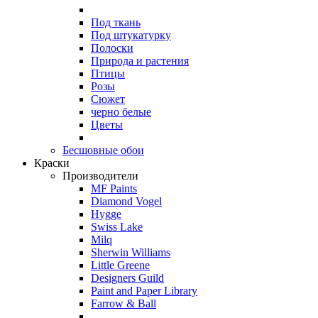
Под ткань
Под штукатурку
Полоски
Природа и растения
Птицы
Розы
Сюжет
черно белые
Цветы
Бесшовные обои
Краски
Производители
MF Paints
Diamond Vogel
Hygge
Swiss Lake
Milq
Sherwin Williams
Little Greene
Designers Guild
Paint and Paper Library
Farrow & Ball