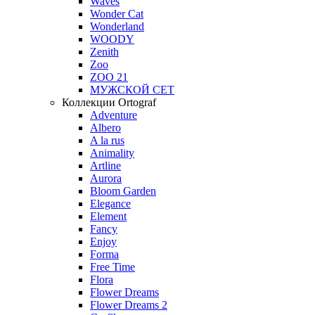
Waves
Wonder Cat
Wonderland
WOODY
Zenith
Zoo
ZOO 21
МУЖСКОЙ СЕТ
Коллекции Ortograf
Adventure
Albero
A la rus
Animality
Artline
Aurora
Bloom Garden
Elegance
Element
Fancy
Enjoy
Forma
Free Time
Flora
Flower Dreams
Flower Dreams 2