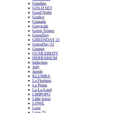
Giardino
GOLD SET
Good Night
Grafico
Granada
Grayscale
Green Tropez
GreenDay
GREENDAY 21
GreenDay 22
Grunge
GUSILEBEDY
HERBARIUM
Induction
Jelly
Jungle
KLUMBA
La Fioritura
La Prima
La-La-Land
LIMPOPO
Little forest
LOWE
Luxe
Luxe 25