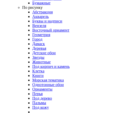
Бумажные
По рисунку
Абстракция
Акварель
Буквы и надписи
Вензеля
Восточный орнамент
Геометрия
Город
Дамаск
Деревья
Детские обои
Звезды
Животные
Под кирпич и камень
Клетка
Книги
Морская тематика
Однотонные обои
Орнаменты
Перья
Под дерево
Пальмы
Под кожу