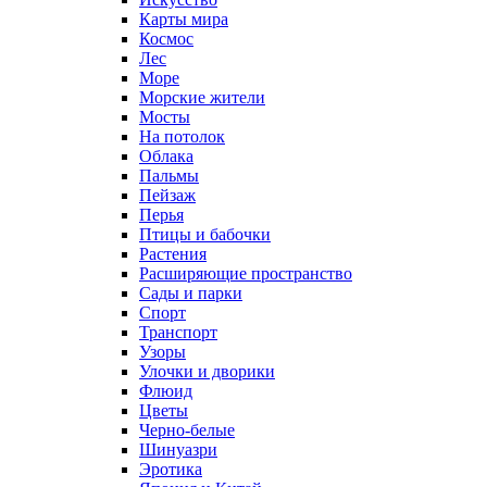
Карты мира
Космос
Лес
Море
Морские жители
Мосты
На потолок
Облака
Пальмы
Пейзаж
Перья
Птицы и бабочки
Растения
Расширяющие пространство
Сады и парки
Спорт
Транспорт
Узоры
Улочки и дворики
Флюид
Цветы
Черно-белые
Шинуазри
Эротика