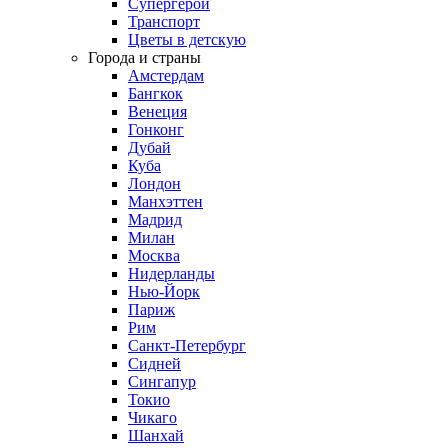
Супергерои
Транспорт
Цветы в детскую
Города и страны
Амстердам
Бангкок
Венеция
Гонконг
Дубай
Куба
Лондон
Манхэттен
Мадрид
Милан
Москва
Нидерланды
Нью-Йорк
Париж
Рим
Санкт-Петербург
Сидней
Сингапур
Токио
Чикаго
Шанхай