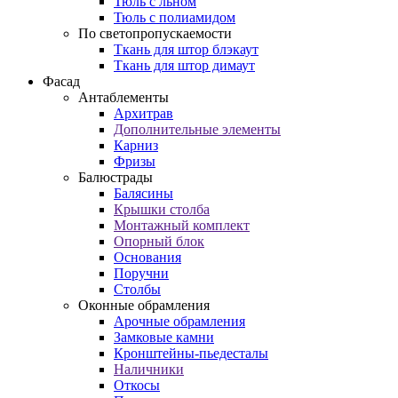
Тюль с льном
Тюль с полиамидом
По светопропускаемости
Ткань для штор блэкаут
Ткань для штор димаут
Фасад
Антаблементы
Архитрав
Дополнительные элементы
Карниз
Фризы
Балюстрады
Балясины
Крышки столба
Монтажный комплект
Опорный блок
Основания
Поручни
Столбы
Оконные обрамления
Арочные обрамления
Замковые камни
Кронштейны-пьедесталы
Наличники
Откосы