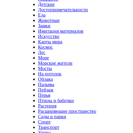
Детские
Достопримечательности
Еда
Животные
Замки
Имитация материалов
Искусство
Карты мира
Космос
Лес
Море
Морские жители
Мосты
На потолок
Облака
Пальмы
Пейзаж
Перья
Птицы и бабочки
Растения
Расширяющие пространство
Сады и парки
Спорт
Транспорт
Узоры