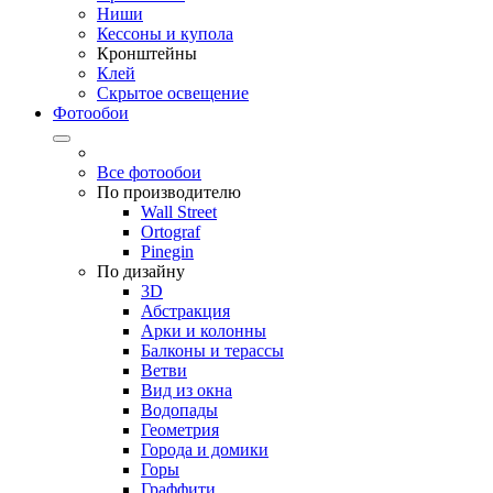
Ниши
Кессоны и купола
Кронштейны
Клей
Скрытое освещение
Фотообои
Все фотообои
По производителю
Wall Street
Ortograf
Pinegin
По дизайну
3D
Абстракция
Арки и колонны
Балконы и терассы
Ветви
Вид из окна
Водопады
Геометрия
Города и домики
Горы
Граффити