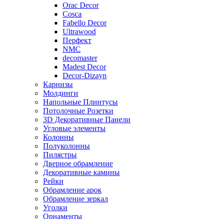
Orac Decor
Cosca
Fabello Decor
Ultrawood
Перфект
NMC
decomaster
Madest Decor
Decor-Dizayn
Карнизы
Молдинги
Напольные Плинтусы
Потолочные Розетки
3D Декоративные Панели
Угловые элементы
Колонны
Полуколонны
Пилястры
Дверное обрамление
Декоративные камины
Рейки
Обрамление арок
Обрамление зеркал
Уголки
Орнаменты