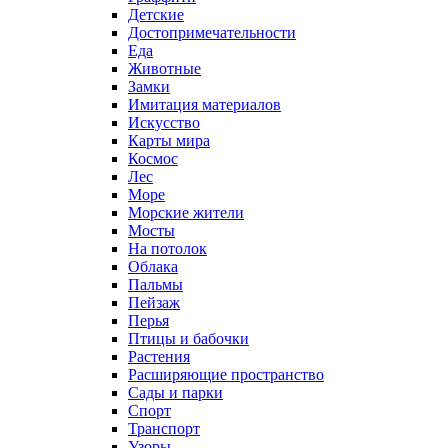
Детские
Достопримечательности
Еда
Животные
Замки
Имитация материалов
Искусство
Карты мира
Космос
Лес
Море
Морские жители
Мосты
На потолок
Облака
Пальмы
Пейзаж
Перья
Птицы и бабочки
Растения
Расширяющие пространство
Сады и парки
Спорт
Транспорт
Узоры