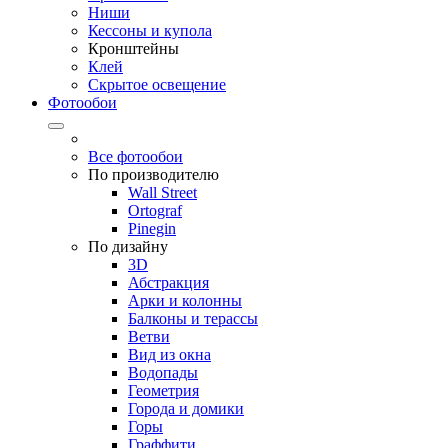
Ниши
Кессоны и купола
Кронштейны
Клей
Скрытое освещение
Фотообои
Все фотообои
По производителю
Wall Street
Ortograf
Pinegin
По дизайну
3D
Абстракция
Арки и колонны
Балконы и терассы
Ветви
Вид из окна
Водопады
Геометрия
Города и домики
Горы
Граффити