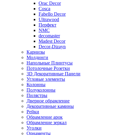
Orac Decor
Cosca
Fabello Decor
Ultrawood
Перфект
NMC
decomaster
Madest Decor
Decor-Dizayn
Карнизы
Молдинги
Напольные Плинтусы
Потолочные Розетки
3D Декоративные Панели
Угловые элементы
Колонны
Полуколонны
Пилястры
Дверное обрамление
Декоративные камины
Рейки
Обрамление арок
Обрамление зеркал
Уголки
Орнаменты