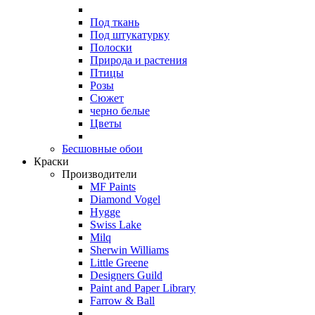
Под ткань
Под штукатурку
Полоски
Природа и растения
Птицы
Розы
Сюжет
черно белые
Цветы
Бесшовные обои
Краски
Производители
MF Paints
Diamond Vogel
Hygge
Swiss Lake
Milq
Sherwin Williams
Little Greene
Designers Guild
Paint and Paper Library
Farrow & Ball