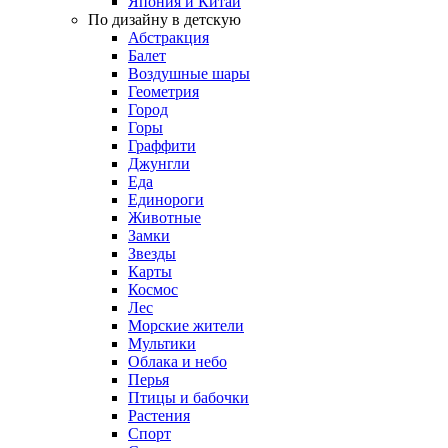
Япония и Китай
По дизайну в детскую
Абстракция
Балет
Воздушные шары
Геометрия
Город
Горы
Граффити
Джунгли
Еда
Единороги
Животные
Замки
Звезды
Карты
Космос
Лес
Морские жители
Мультики
Облака и небо
Перья
Птицы и бабочки
Растения
Спорт