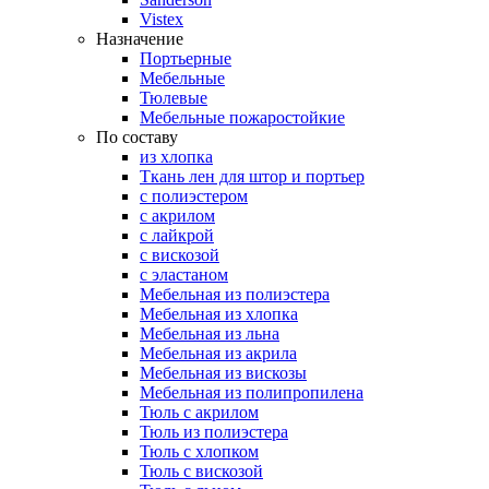
Vistex
Назначение
Портьерные
Мебельные
Тюлевые
Мебельные пожаростойкие
По составу
из хлопка
Ткань лен для штор и портьер
с полиэстером
с акрилом
с лайкрой
с вискозой
с эластаном
Мебельная из полиэстера
Мебельная из хлопка
Мебельная из льна
Мебельная из акрила
Мебельная из вискозы
Мебельная из полипропилена
Тюль с акрилом
Тюль из полиэстера
Тюль с хлопком
Тюль с вискозой