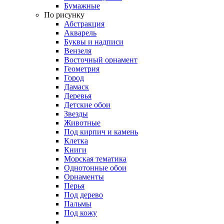
Бумажные
По рисунку
Абстракция
Акварель
Буквы и надписи
Вензеля
Восточный орнамент
Геометрия
Город
Дамаск
Деревья
Детские обои
Звезды
Животные
Под кирпич и камень
Клетка
Книги
Морская тематика
Однотонные обои
Орнаменты
Перья
Под дерево
Пальмы
Под кожу