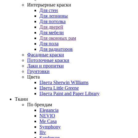
Интерьерные краски
Для стен
Для лепнины
Для потолка
Для дверей
Для мебели
Для оконных рам
Для пола
Для радиаторов
Фасадные краски
Потолочные краски
Лаки и пропитки
Грунтовки
Цвета
Цвета Sherwin WIlliams
Цвета Little Greene
Цвета Paint and Paper Library
Ткани
По брендам
Elegancia
NEVIO
Me Casa
Symphony
Iliv
Sanderson