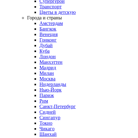
Супергерои
Транспорт
Цветы в детскую
Города и страны
Амстердам
Бангкок
Венеция
Гонконг
Дубай
Куба
Лондон
Манхэттен
Мадрид
Милан
Москва
Нидерланды
Нью-Йорк
Париж
Рим
Санкт-Петербург
Сидней
Сингапур
Токио
Чикаго
Шанхай