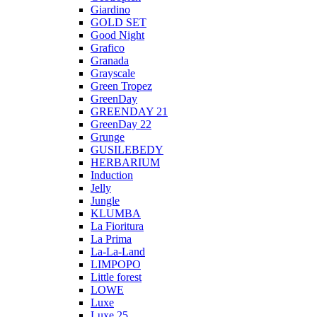
Giardino
GOLD SET
Good Night
Grafico
Granada
Grayscale
Green Tropez
GreenDay
GREENDAY 21
GreenDay 22
Grunge
GUSILEBEDY
HERBARIUM
Induction
Jelly
Jungle
KLUMBA
La Fioritura
La Prima
La-La-Land
LIMPOPO
Little forest
LOWE
Luxe
Luxe 25