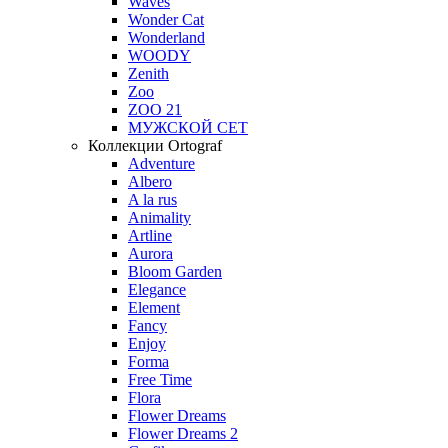
Waves
Wonder Cat
Wonderland
WOODY
Zenith
Zoo
ZOO 21
МУЖСКОЙ СЕТ
Коллекции Ortograf
Adventure
Albero
A la rus
Animality
Artline
Aurora
Bloom Garden
Elegance
Element
Fancy
Enjoy
Forma
Free Time
Flora
Flower Dreams
Flower Dreams 2