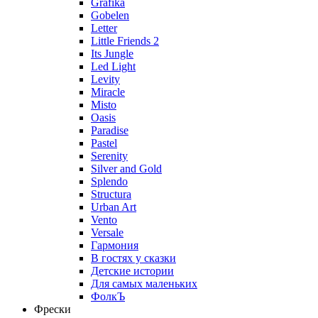
Grafika
Gobelen
Letter
Little Friends 2
Its Jungle
Led Light
Levity
Miracle
Misto
Oasis
Paradise
Pastel
Serenity
Silver and Gold
Splendo
Structura
Urban Art
Vento
Versale
Гармония
В гостях у сказки
Детские истории
Для самых маленьких
ФолкЪ
Фрески