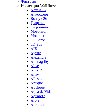
Фактуры
Коллекции Wall Street
Алтай 26
Атмосфера
Воздух 26
Грация-1
Зверополис
Моррисон
Мотивы
3D Force
3D Sys
AIR
Ajoure
Alexandra
Alhmagriby
Alive
Alive 22
Altay
Allusion
Antique
Applique
Aqua de Vida
Aquarelle
Arbre
Arbre-22