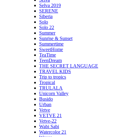
Selva 2019
SERENE
Siberia
Solo
Solo 22
Summer
Sunrise & Sunset
Summertime
SweetHome
TeaTime
TeenDream
THE SECRET LANGUAGE
TRAVEL KIDS
Trip to tropics
Tropical
TRULALA
Unicorn Valley
Busido
Urban
Vetve
VETVE 21
Vetve-22
Wabi Sabi
Watercolor 21