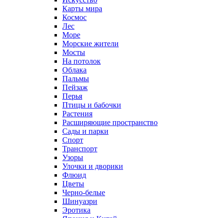
Карты мира
Космос
Лес
Море
Морские жители
Мосты
На потолок
Облака
Пальмы
Пейзаж
Перья
Птицы и бабочки
Растения
Расширяющие пространство
Сады и парки
Спорт
Транспорт
Узоры
Улочки и дворики
Флюид
Цветы
Черно-белые
Шинуазри
Эротика