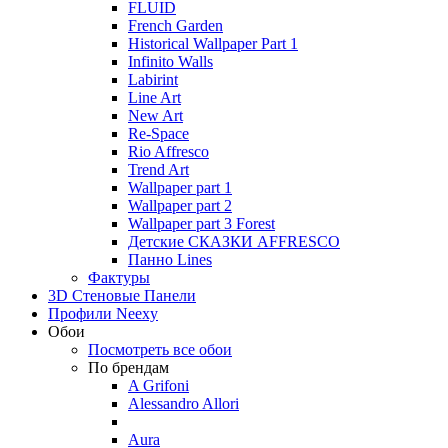
FLUID
French Garden
Historical Wallpaper Part 1
Infinito Walls
Labirint
Line Art
New Art
Re-Space
Rio Affresco
Trend Art
Wallpaper part 1
Wallpaper part 2
Wallpaper part 3 Forest
Детские СКАЗКИ AFFRESCO
Панно Lines
Фактуры
3D Стеновые Панели
Профили Neexy
Обои
Посмотреть все обои
По брендам
A Grifoni
Alessandro Allori
Aura