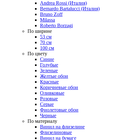
Andrea Rossi (Италия)
Bernardo Bartalucci (Италия)
Bruno Zoff
Milassa
Roberto Borzagi
По ширине
53 см
70 см
100 см
По цвету
Синие
Голубые
Зеленые
Желтые обои
Красные
Коричневые обои
Оливковые
Розовые
Серые
Фиолетовые обои
Черные
По материалу
Винил на флизелине
Флизелиновые
Винил на бумаге