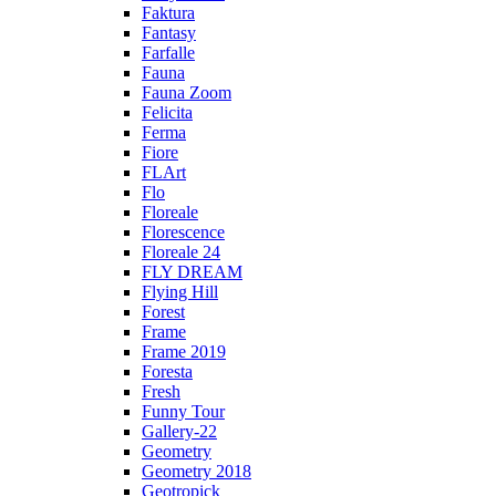
Faktura
Fantasy
Farfalle
Fauna
Fauna Zoom
Felicita
Ferma
Fiore
FLArt
Flo
Floreale
Florescence
Floreale 24
FLY DREAM
Flying Hill
Forest
Frame
Frame 2019
Foresta
Fresh
Funny Tour
Gallery-22
Geometry
Geometry 2018
Geotropick