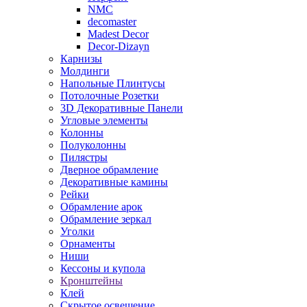
NMC
decomaster
Madest Decor
Decor-Dizayn
Карнизы
Молдинги
Напольные Плинтусы
Потолочные Розетки
3D Декоративные Панели
Угловые элементы
Колонны
Полуколонны
Пилястры
Дверное обрамление
Декоративные камины
Рейки
Обрамление арок
Обрамление зеркал
Уголки
Орнаменты
Ниши
Кессоны и купола
Кронштейны
Клей
Скрытое освещение