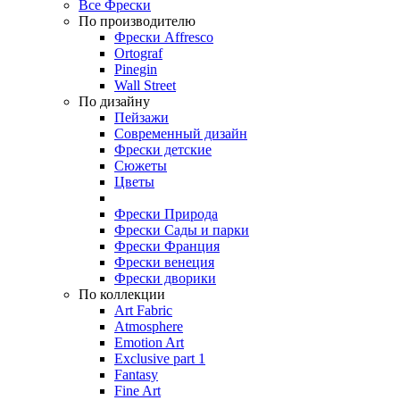
Все Фрески
По производителю
Фрески Affresco
Ortograf
Pinegin
Wall Street
По дизайну
Пейзажи
Современный дизайн
Фрески детские
Сюжеты
Цветы
Фрески Природа
Фрески Сады и парки
Фрески Франция
Фрески венеция
Фрески дворики
По коллекции
Art Fabric
Atmosphere
Emotion Art
Exclusive part 1
Fantasy
Fine Art