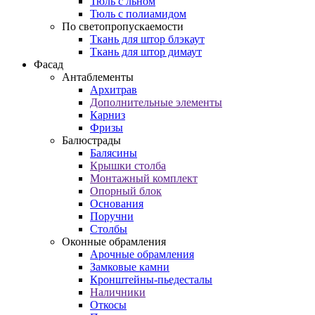
Тюль с льном
Тюль с полиамидом
По светопропускаемости
Ткань для штор блэкаут
Ткань для штор димаут
Фасад
Антаблементы
Архитрав
Дополнительные элементы
Карниз
Фризы
Балюстрады
Балясины
Крышки столба
Монтажный комплект
Опорный блок
Основания
Поручни
Столбы
Оконные обрамления
Арочные обрамления
Замковые камни
Кронштейны-пьедесталы
Наличники
Откосы