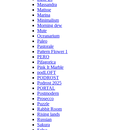
Massandra
Matisse
Marina
Minimalism
Morning dew
Mute
Oceanarium
Paleo
Pastorale
Pattern Flower 1
PERO
Pifagorica
Pink It Marble
podLOFT
PODROST
Podrost 2025
PORTAL
Postmodern
Prosecco
Puzzle
Rabbit Room
Rising lands
Russian
Sakura
Selva