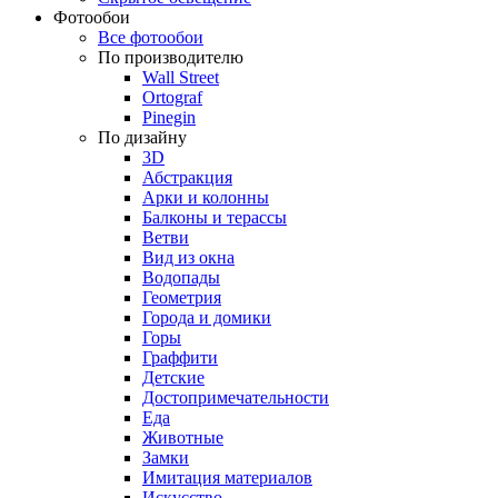
Фотообои
Все фотообои
По производителю
Wall Street
Ortograf
Pinegin
По дизайну
3D
Абстракция
Арки и колонны
Балконы и терассы
Ветви
Вид из окна
Водопады
Геометрия
Города и домики
Горы
Граффити
Детские
Достопримечательности
Еда
Животные
Замки
Имитация материалов
Искусство