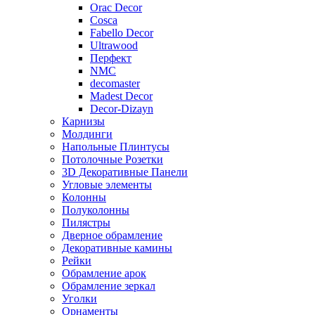
Orac Decor
Cosca
Fabello Decor
Ultrawood
Перфект
NMC
decomaster
Madest Decor
Decor-Dizayn
Карнизы
Молдинги
Напольные Плинтусы
Потолочные Розетки
3D Декоративные Панели
Угловые элементы
Колонны
Полуколонны
Пилястры
Дверное обрамление
Декоративные камины
Рейки
Обрамление арок
Обрамление зеркал
Уголки
Орнаменты