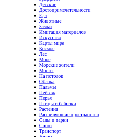
Детские
Достопримечательности
Еда
Животные
Замки
Имитация материалов
Искусство
Карты мира
Космос
Лес
Море
Морские жители
Мосты
На потолок
Облака
Пальмы
Пейзаж
Перья
Птицы и бабочки
Растения
Расширяющие пространство
Сады и парки
Спорт
Транспорт
Узоры