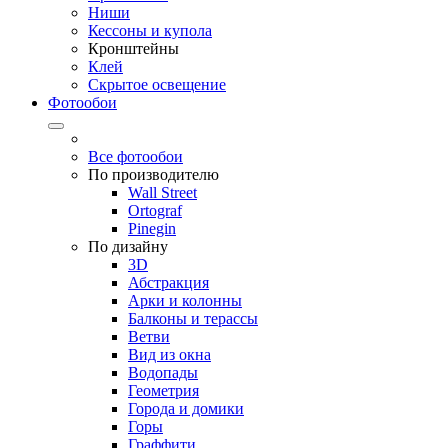
Ниши
Кессоны и купола
Кронштейны
Клей
Скрытое освещение
Фотообои
Все фотообои
По производителю
Wall Street
Ortograf
Pinegin
По дизайну
3D
Абстракция
Арки и колонны
Балконы и терассы
Ветви
Вид из окна
Водопады
Геометрия
Города и домики
Горы
Граффити