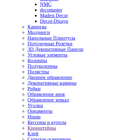
NMC
decomaster
Madest Decor
Decor-Dizayn
Карнизы
Молдинги
Напольные Плинтусы
Потолочные Розетки
3D Декоративные Панели
Угловые элементы
Колонны
Полуколонны
Пилястры
Дверное обрамление
Декоративные камины
Рейки
Обрамление арок
Обрамление зеркал
Уголки
Орнаменты
Ниши
Кессоны и купола
Кронштейны
Клей
Скрытое освещение