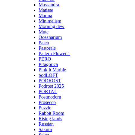
Massandra
Matisse
Marina
Minimalism
Morning dew
Mute
Oceanarium
Paleo
Pastorale
Pattern Flower 1
PERO
Pifagorica
Pink It Marble
podLOFT
PODROST
Podrost 2025
PORTAL
Postmodern
Prosecco
Puzzle
Rabbit Room
Rising lands
Russian
Sakura
Selva