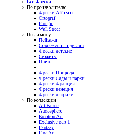
Все Фрески
По производителю
Фрески Affresco
Ortograf
Pinegin
Wall Street
По дизайну
Пейзажи
Современный дизайн
Фрески детские
Сюжеты
Цветы
Фрески Природа
Фрески Сады и парки
Фрески Франция
Фрески венеция
Фрески дворики
По коллекции
Art Fabric
Atmosphere
Emotion Art
Exclusive part 1
Fantasy
Fine Art