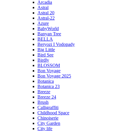
Arcadia
Astral
Astral 20
Astral-22
Azure
BabyWorld
Banyan Tree
BELLA
Beryozi I Vodopady
Big Little
Bird See
Birdly
BLOSSOM
Bon Voyage
Bon Voyage 2025
Botanica
Botanica 23
Breeze
Breeze 24
Brush
Calligraffiti
Childhood Space
Chinoiserie
City Garden
City life