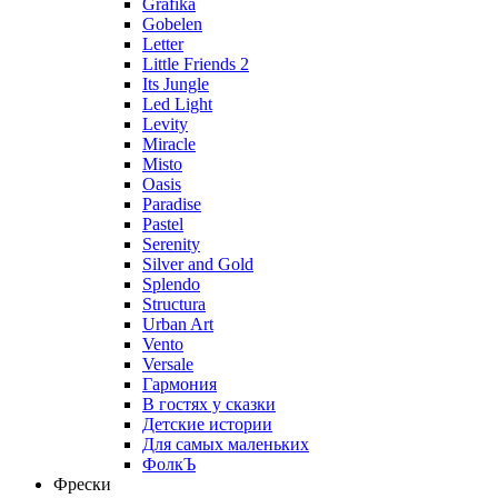
Grafika
Gobelen
Letter
Little Friends 2
Its Jungle
Led Light
Levity
Miracle
Misto
Oasis
Paradise
Pastel
Serenity
Silver and Gold
Splendo
Structura
Urban Art
Vento
Versale
Гармония
В гостях у сказки
Детские истории
Для самых маленьких
ФолкЪ
Фрески