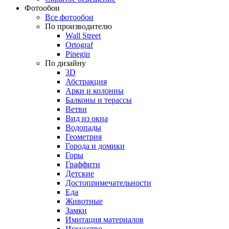
Фотообои
Все фотообои
По производителю
Wall Street
Ortograf
Pinegin
По дизайну
3D
Абстракция
Арки и колонны
Балконы и терассы
Ветви
Вид из окна
Водопады
Геометрия
Города и домики
Горы
Граффити
Детские
Достопримечательности
Еда
Животные
Замки
Имитация материалов
Искусство