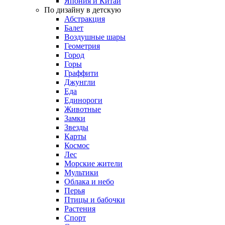
Япония и Китай
По дизайну в детскую
Абстракция
Балет
Воздушные шары
Геометрия
Город
Горы
Граффити
Джунгли
Еда
Единороги
Животные
Замки
Звезды
Карты
Космос
Лес
Морские жители
Мультики
Облака и небо
Перья
Птицы и бабочки
Растения
Спорт