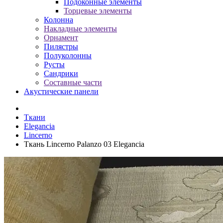
Подоконные элементы
Торцевые элементы
Колонна
Накладные элементы
Орнамент
Пилястры
Полуколонны
Русты
Сандрики
Составные части
Акустические панели
Ткани
Elegancia
Lincerno
Ткань Lincerno Palanzo 03 Elegancia