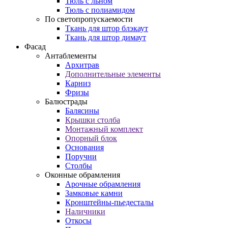
Тюль с льном
Тюль с полиамидом
По светопропускаемости
Ткань для штор блэкаут
Ткань для штор димаут
Фасад
Антаблементы
Архитрав
Дополнительные элементы
Карниз
Фризы
Балюстрады
Балясины
Крышки столба
Монтажный комплект
Опорный блок
Основания
Поручни
Столбы
Оконные обрамления
Арочные обрамления
Замковые камни
Кронштейны-пьедесталы
Наличники
Откосы