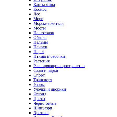
Карты мира
Космос
Лес
Море
Морские жители
Мосты
На потолок
Облака
Пальмы
Пейзаж
Перья
Птицы и бабочки
Растения
Расширяющие пространство
Сады и парки
Спорт
Транспорт
Узоры
Улочки и дворики
Флюид
Цветы
Черно-белые
Шинуазри
Эротика