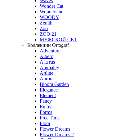
Waves
Wonder Cat
Wonderland
WOODY
Zenith
Zoo
ZOO 21
МУЖСКОЙ СЕТ
Коллекции Ortograf
Adventure
Albero
A la rus
Animality
Artline
Aurora
Bloom Garden
Elegance
Element
Fancy
Enjoy
Forma
Free Time
Flora
Flower Dreams
Flower Dreams 2