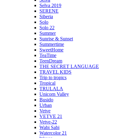
Selva 2019
SERENE
Siberia
Solo
Solo 22
Summer
Sunrise & Sunset
Summertime
SweetHome
TeaTime
TeenDream
THE SECRET LANGUAGE
TRAVEL KIDS
Trip to tropics
Tropical
TRULALA
Unicorn Valley
Busido
Urban
Vetve
VETVE 21
Vetve-22
Wabi Sabi
Watercolor 21