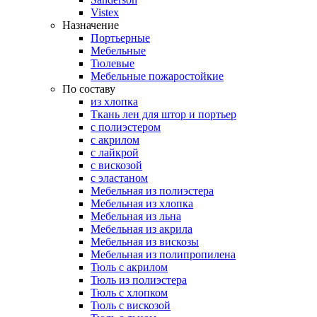
Vistex
Назначение
Портьерные
Мебельные
Тюлевые
Мебельные пожаростойкие
По составу
из хлопка
Ткань лен для штор и портьер
с полиэстером
с акрилом
с лайкрой
с вискозой
с эластаном
Мебельная из полиэстера
Мебельная из хлопка
Мебельная из льна
Мебельная из акрила
Мебельная из вискозы
Мебельная из полипропилена
Тюль с акрилом
Тюль из полиэстера
Тюль с хлопком
Тюль с вискозой