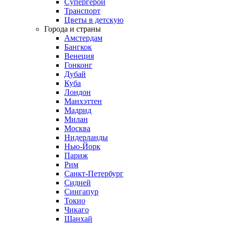
Супергерои
Транспорт
Цветы в детскую
Города и страны
Амстердам
Бангкок
Венеция
Гонконг
Дубай
Куба
Лондон
Манхэттен
Мадрид
Милан
Москва
Нидерланды
Нью-Йорк
Париж
Рим
Санкт-Петербург
Сидней
Сингапур
Токио
Чикаго
Шанхай