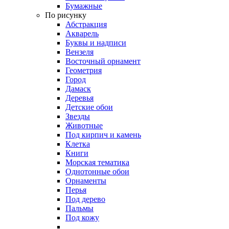
Бумажные
По рисунку
Абстракция
Акварель
Буквы и надписи
Вензеля
Восточный орнамент
Геометрия
Город
Дамаск
Деревья
Детские обои
Звезды
Животные
Под кирпич и камень
Клетка
Книги
Морская тематика
Однотонные обои
Орнаменты
Перья
Под дерево
Пальмы
Под кожу