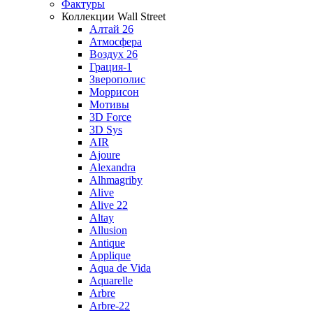
Фактуры
Коллекции Wall Street
Алтай 26
Атмосфера
Воздух 26
Грация-1
Зверополис
Моррисон
Мотивы
3D Force
3D Sys
AIR
Ajoure
Alexandra
Alhmagriby
Alive
Alive 22
Altay
Allusion
Antique
Applique
Aqua de Vida
Aquarelle
Arbre
Arbre-22