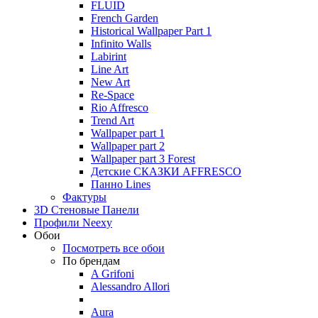
FLUID
French Garden
Historical Wallpaper Part 1
Infinito Walls
Labirint
Line Art
New Art
Re-Space
Rio Affresco
Trend Art
Wallpaper part 1
Wallpaper part 2
Wallpaper part 3 Forest
Детские СКАЗКИ AFFRESCO
Панно Lines
Фактуры
3D Стеновые Панели
Профили Neexy
Обои
Посмотреть все обои
По брендам
A Grifoni
Alessandro Allori
Aura