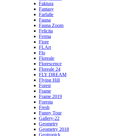
Faktura
Fantasy
Farfalle
Fauna
Fauna Zoom
Felicita
Ferma
Fiore
FLArt
Flo
Floreale
Florescence
Floreale 24
FLY DREAM
Flying Hill
Forest
Frame
Frame 2019
Foresta
Fresh
Funny Tour
Gallery-22
Geometry
Geometry 2018
Geotropick