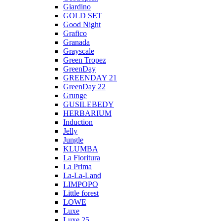
Giardino
GOLD SET
Good Night
Grafico
Granada
Grayscale
Green Tropez
GreenDay
GREENDAY 21
GreenDay 22
Grunge
GUSILEBEDY
HERBARIUM
Induction
Jelly
Jungle
KLUMBA
La Fioritura
La Prima
La-La-Land
LIMPOPO
Little forest
LOWE
Luxe
Luxe 25