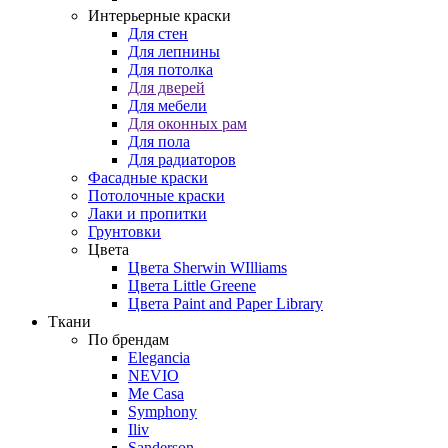
Интерьерные краски
Для стен
Для лепнины
Для потолка
Для дверей
Для мебели
Для оконных рам
Для пола
Для радиаторов
Фасадные краски
Потолочные краски
Лаки и пропитки
Грунтовки
Цвета
Цвета Sherwin WIlliams
Цвета Little Greene
Цвета Paint and Paper Library
Ткани
По брендам
Elegancia
NEVIO
Me Casa
Symphony
Iliv
Sanderson