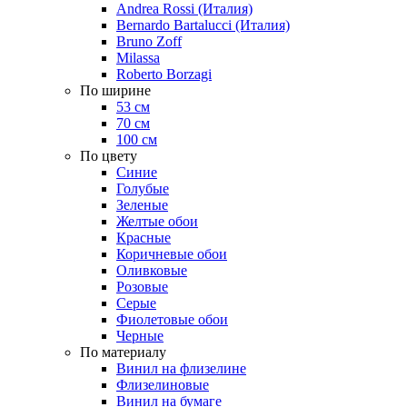
Andrea Rossi (Италия)
Bernardo Bartalucci (Италия)
Bruno Zoff
Milassa
Roberto Borzagi
По ширине
53 см
70 см
100 см
По цвету
Синие
Голубые
Зеленые
Желтые обои
Красные
Коричневые обои
Оливковые
Розовые
Серые
Фиолетовые обои
Черные
По материалу
Винил на флизелине
Флизелиновые
Винил на бумаге