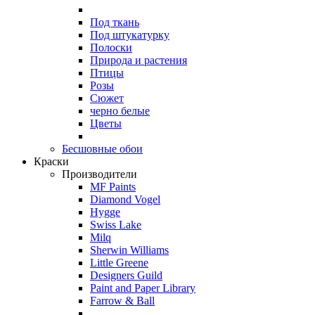
Под ткань
Под штукатурку
Полоски
Природа и растения
Птицы
Розы
Сюжет
черно белые
Цветы
Бесшовные обои
Краски
Производители
MF Paints
Diamond Vogel
Hygge
Swiss Lake
Milq
Sherwin Williams
Little Greene
Designers Guild
Paint and Paper Library
Farrow & Ball