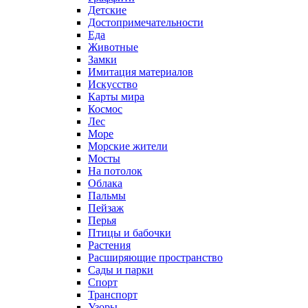
Детские
Достопримечательности
Еда
Животные
Замки
Имитация материалов
Искусство
Карты мира
Космос
Лес
Море
Морские жители
Мосты
На потолок
Облака
Пальмы
Пейзаж
Перья
Птицы и бабочки
Растения
Расширяющие пространство
Сады и парки
Спорт
Транспорт
Узоры