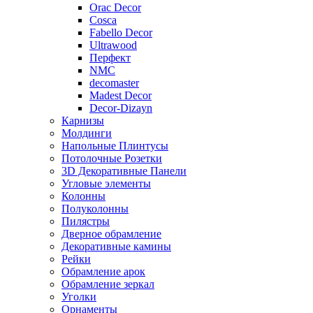
Orac Decor
Cosca
Fabello Decor
Ultrawood
Перфект
NMC
decomaster
Madest Decor
Decor-Dizayn
Карнизы
Молдинги
Напольные Плинтусы
Потолочные Розетки
3D Декоративные Панели
Угловые элементы
Колонны
Полуколонны
Пилястры
Дверное обрамление
Декоративные камины
Рейки
Обрамление арок
Обрамление зеркал
Уголки
Орнаменты