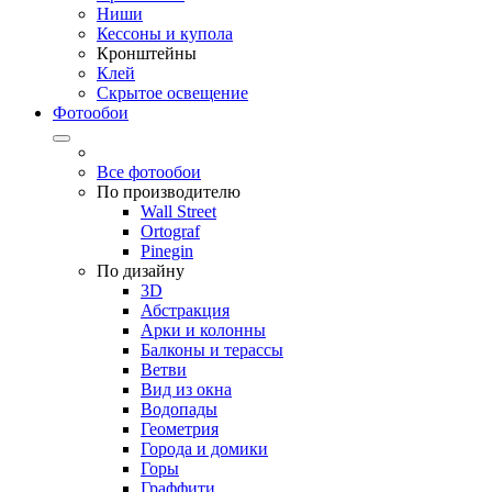
Ниши
Кессоны и купола
Кронштейны
Клей
Скрытое освещение
Фотообои
Все фотообои
По производителю
Wall Street
Ortograf
Pinegin
По дизайну
3D
Абстракция
Арки и колонны
Балконы и терассы
Ветви
Вид из окна
Водопады
Геометрия
Города и домики
Горы
Граффити