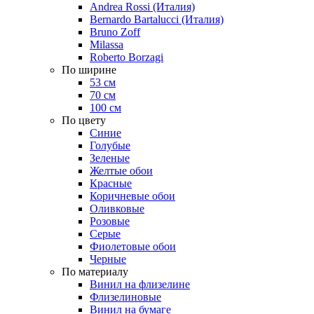
Andrea Rossi (Италия)
Bernardo Bartalucci (Италия)
Bruno Zoff
Milassa
Roberto Borzagi
По ширине
53 см
70 см
100 см
По цвету
Синие
Голубые
Зеленые
Желтые обои
Красные
Коричневые обои
Оливковые
Розовые
Серые
Фиолетовые обои
Черные
По материалу
Винил на флизелине
Флизелиновые
Винил на бумаге