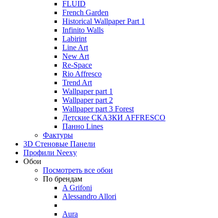
FLUID
French Garden
Historical Wallpaper Part 1
Infinito Walls
Labirint
Line Art
New Art
Re-Space
Rio Affresco
Trend Art
Wallpaper part 1
Wallpaper part 2
Wallpaper part 3 Forest
Детские СКАЗКИ AFFRESCO
Панно Lines
Фактуры
3D Стеновые Панели
Профили Neexy
Обои
Посмотреть все обои
По брендам
A Grifoni
Alessandro Allori
Aura