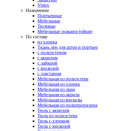
Vistex
Назначение
Портьерные
Мебельные
Тюлевые
Мебельные пожаростойкие
По составу
из хлопка
Ткань лен для штор и портьер
с полиэстером
с акрилом
с лайкрой
с вискозой
с эластаном
Мебельная из полиэстера
Мебельная из хлопка
Мебельная из льна
Мебельная из акрила
Мебельная из вискозы
Мебельная из полипропилена
Тюль с акрилом
Тюль из полиэстера
Тюль с хлопком
Тюль с вискозой