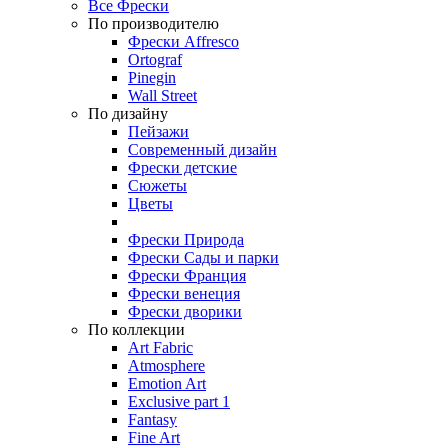
Все Фрески
По производителю
Фрески Affresco
Ortograf
Pinegin
Wall Street
По дизайну
Пейзажи
Современный дизайн
Фрески детские
Сюжеты
Цветы
Фрески Природа
Фрески Сады и парки
Фрески Франция
Фрески венеция
Фрески дворики
По коллекции
Art Fabric
Atmosphere
Emotion Art
Exclusive part 1
Fantasy
Fine Art