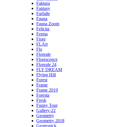
Faktura
Fantasy
Farfalle
Fauna
Fauna Zoom
Felicita
Ferma
Fiore
FLArt
Flo
Floreale
Florescence
Floreale 24
FLY DREAM
Flying Hill
Forest
Frame
Frame 2019
Foresta
Fresh
Funny Tour
Gallery-22
Geometry
Geometry 2018
Geotropick