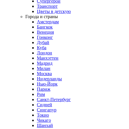
Супергерои
Транспорт
Цветы в детскую
Города и страны
Амстердам
Бангкок
Венеция
Гонконг
Дубай
Куба
Лондон
Манхэттен
Мадрид
Милан
Москва
Нидерланды
Нью-Йорк
Париж
Рим
Санкт-Петербург
Сидней
Сингапур
Токио
Чикаго
Шанхай