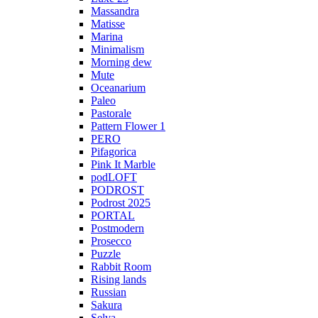
Massandra
Matisse
Marina
Minimalism
Morning dew
Mute
Oceanarium
Paleo
Pastorale
Pattern Flower 1
PERO
Pifagorica
Pink It Marble
podLOFT
PODROST
Podrost 2025
PORTAL
Postmodern
Prosecco
Puzzle
Rabbit Room
Rising lands
Russian
Sakura
Selva