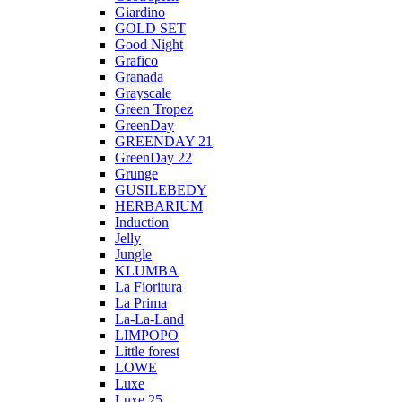
Giardino
GOLD SET
Good Night
Grafico
Granada
Grayscale
Green Tropez
GreenDay
GREENDAY 21
GreenDay 22
Grunge
GUSILEBEDY
HERBARIUM
Induction
Jelly
Jungle
KLUMBA
La Fioritura
La Prima
La-La-Land
LIMPOPO
Little forest
LOWE
Luxe
Luxe 25