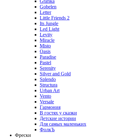
Grafika
Gobelen
Letter
Little Friends 2
Its Jungle
Led Light
Levity
Miracle
Misto
Oasis
Paradise
Pastel
Serenity
Silver and Gold
Splendo
Structura
Urban Art
Vento
Versale
Гармония
В гостях у сказки
Детские истории
Для самых маленьких
ФолкЪ
Фрески