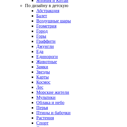
Япония и Китай
По дизайну в детскую
Абстракция
Балет
Воздушные шары
Геометрия
Город
Горы
Граффити
Джунгли
Еда
Единороги
Животные
Замки
Звезды
Карты
Космос
Лес
Морские жители
Мультики
Облака и небо
Перья
Птицы и бабочки
Растения
Спорт