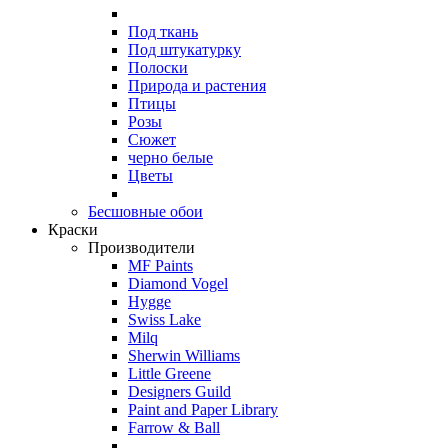
Под ткань
Под штукатурку
Полоски
Природа и растения
Птицы
Розы
Сюжет
черно белые
Цветы
Бесшовные обои
Краски
Производители
MF Paints
Diamond Vogel
Hygge
Swiss Lake
Milq
Sherwin Williams
Little Greene
Designers Guild
Paint and Paper Library
Farrow & Ball