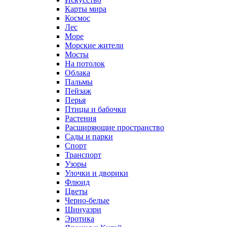
Карты мира
Космос
Лес
Море
Морские жители
Мосты
На потолок
Облака
Пальмы
Пейзаж
Перья
Птицы и бабочки
Растения
Расширяющие пространство
Сады и парки
Спорт
Транспорт
Узоры
Улочки и дворики
Флюид
Цветы
Черно-белые
Шинуазри
Эротика