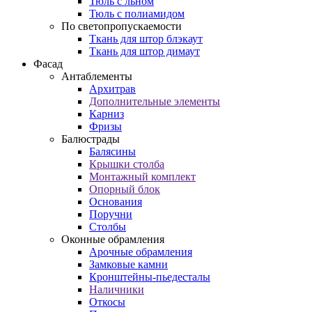
Тюль с льном
Тюль с полиамидом
По светопропускаемости
Ткань для штор блэкаут
Ткань для штор димаут
Фасад
Антаблементы
Архитрав
Дополнительные элементы
Карниз
Фризы
Балюстрады
Балясины
Крышки столба
Монтажный комплект
Опорный блок
Основания
Поручни
Столбы
Оконные обрамления
Арочные обрамления
Замковые камни
Кронштейны-пьедесталы
Наличники
Откосы