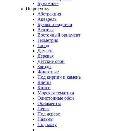
Бумажные
По рисунку
Абстракция
Акварель
Буквы и надписи
Вензеля
Восточный орнамент
Геометрия
Город
Дамаск
Деревья
Детские обои
Звезды
Животные
Под кирпич и камень
Клетка
Книги
Морская тематика
Однотонные обои
Орнаменты
Перья
Под дерево
Пальмы
Под кожу