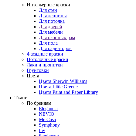
Интерьерные краски
Для стен
Для лепнины
Для потолка
Для дверей
Для мебели
Для оконных рам
Для пола
Для радиаторов
Фасадные краски
Потолочные краски
Лаки и пропитки
Грунтовки
Цвета
Цвета Sherwin WIlliams
Цвета Little Greene
Цвета Paint and Paper Library
Ткани
По брендам
Elegancia
NEVIO
Me Casa
Symphony
Iliv
Sanderson