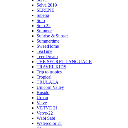
Selva 2019
SERENE
Siberia
Solo
Solo 22
Summer
Sunrise & Sunset
Summertime
SweetHome
TeaTime
TeenDream
THE SECRET LANGUAGE
TRAVEL KIDS
Trip to tropics
Tropical
TRULALA
Unicorn Valley
Busido
Urban
Vetve
VETVE 21
Vetve-22
Wabi Sabi
Watercolor 21