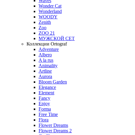
Waves
Wonder Cat
Wonderland
WOODY
Zenith
Zoo
ZOO 21
МУЖСКОЙ СЕТ
Коллекции Ortograf
Adventure
Albero
A la rus
Animality
Artline
Aurora
Bloom Garden
Elegance
Element
Fancy
Enjoy
Forma
Free Time
Flora
Flower Dreams
Flower Dreams 2