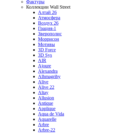
Фактуры
Коллекции Wall Street
Алтай 26
Атмосфера
Воздух 26
Грация-1
Зверополис
Моррисон
Мотивы
3D Force
3D Sys
AIR
Ajoure
Alexandra
Alhmagriby
Alive
Alive 22
Altay
Allusion
Antique
Applique
Aqua de Vida
Aquarelle
Arbre
Arbre-22