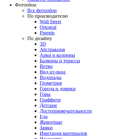
Фотообои
Все фотообои
По производителю
Wall Street
Ortograf
Pinegin
По дизайну
3D
Абстракция
Арки и колонны
Балконы и терассы
Ветви
Вид из окна
Водопады
Геометрия
Города и домики
Горы
Граффити
Детские
Достопримечательности
Еда
Животные
Замки
Имитация материалов
Искусство