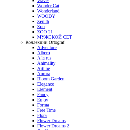
Waves
Wonder Cat
Wonderland
WOODY
Zenith
Zoo
ZOO 21
МУЖСКОЙ СЕТ
Коллекции Ortograf
Adventure
Albero
A la rus
Animality
Artline
Aurora
Bloom Garden
Elegance
Element
Fancy
Enjoy
Forma
Free Time
Flora
Flower Dreams
Flower Dreams 2