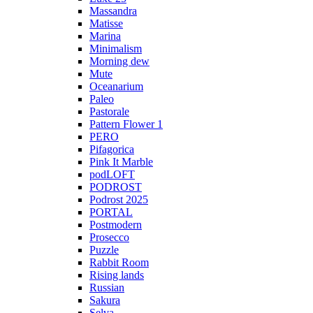
Massandra
Matisse
Marina
Minimalism
Morning dew
Mute
Oceanarium
Paleo
Pastorale
Pattern Flower 1
PERO
Pifagorica
Pink It Marble
podLOFT
PODROST
Podrost 2025
PORTAL
Postmodern
Prosecco
Puzzle
Rabbit Room
Rising lands
Russian
Sakura
Selva