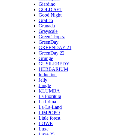
Giardino
GOLD SET
Good Night
Grafico
Granada
Grayscale
Green Tropez
GreenDay
GREENDAY 21
GreenDay 22
Grunge
GUSILEBEDY
HERBARIUM
Induction
Jelly
Jungle
KLUMBA
La Fioritura
La Prima
La-La-Land
LIMPOPO
Little forest
LOWE
Luxe
Luxe 25