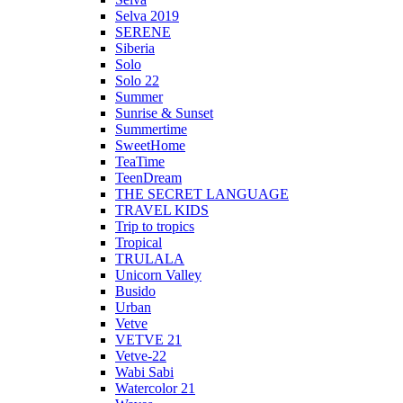
Selva 2019
SERENE
Siberia
Solo
Solo 22
Summer
Sunrise & Sunset
Summertime
SweetHome
TeaTime
TeenDream
THE SECRET LANGUAGE
TRAVEL KIDS
Trip to tropics
Tropical
TRULALA
Unicorn Valley
Busido
Urban
Vetve
VETVE 21
Vetve-22
Wabi Sabi
Watercolor 21