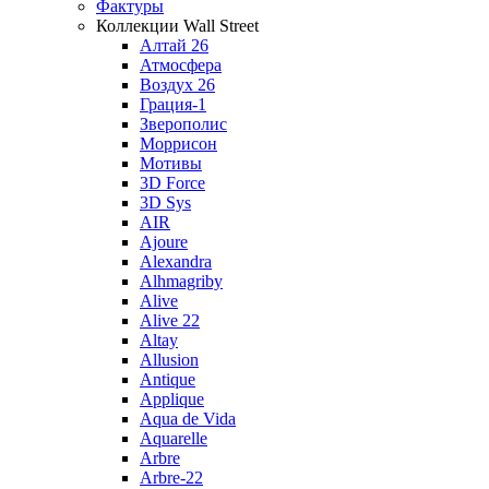
Фактуры
Коллекции Wall Street
Алтай 26
Атмосфера
Воздух 26
Грация-1
Зверополис
Моррисон
Мотивы
3D Force
3D Sys
AIR
Ajoure
Alexandra
Alhmagriby
Alive
Alive 22
Altay
Allusion
Antique
Applique
Aqua de Vida
Aquarelle
Arbre
Arbre-22