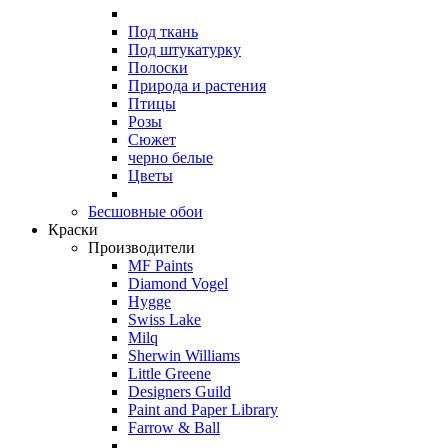
Под ткань
Под штукатурку
Полоски
Природа и растения
Птицы
Розы
Сюжет
черно белые
Цветы
Бесшовные обои
Краски
Производители
MF Paints
Diamond Vogel
Hygge
Swiss Lake
Milq
Sherwin Williams
Little Greene
Designers Guild
Paint and Paper Library
Farrow & Ball