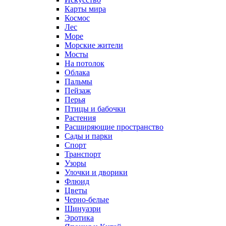
Карты мира
Космос
Лес
Море
Морские жители
Мосты
На потолок
Облака
Пальмы
Пейзаж
Перья
Птицы и бабочки
Растения
Расширяющие пространство
Сады и парки
Спорт
Транспорт
Узоры
Улочки и дворики
Флюид
Цветы
Черно-белые
Шинуазри
Эротика