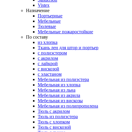
Vistex
Назначение
Портьерные
Мебельные
Тюлевые
Мебельные пожаростойкие
По составу
из хлопка
Ткань лен для штор и портьер
с полиэстером
с акрилом
с лайкрой
с вискозой
с эластаном
Мебельная из полиэстера
Мебельная из хлопка
Мебельная из льна
Мебельная из акрила
Мебельная из вискозы
Мебельная из полипропилена
Тюль с акрилом
Тюль из полиэстера
Тюль с хлопком
Тюль с вискозой