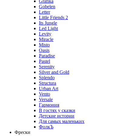
Grafika
Gobelen
Letter
Little Friends 2
Its Jungle
Led Light
Levity
Miracle
Misto
Oasis
Paradise
Pastel
Serenity
Silver and Gold
Splendo
Structura
Urban Art
Vento
Versale
Гармония
В гостях у сказки
Детские истории
Для самых маленьких
ФолкЪ
Фрески