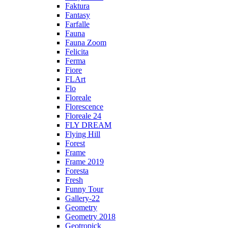
Faktura
Fantasy
Farfalle
Fauna
Fauna Zoom
Felicita
Ferma
Fiore
FLArt
Flo
Floreale
Florescence
Floreale 24
FLY DREAM
Flying Hill
Forest
Frame
Frame 2019
Foresta
Fresh
Funny Tour
Gallery-22
Geometry
Geometry 2018
Geotropick