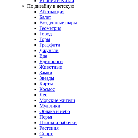
Япония и Китай
По дизайну в детскую
Абстракция
Балет
Воздушные шары
Геометрия
Город
Горы
Граффити
Джунгли
Еда
Единороги
Животные
Замки
Звезды
Карты
Космос
Лес
Морские жители
Мультики
Облака и небо
Перья
Птицы и бабочки
Растения
Спорт