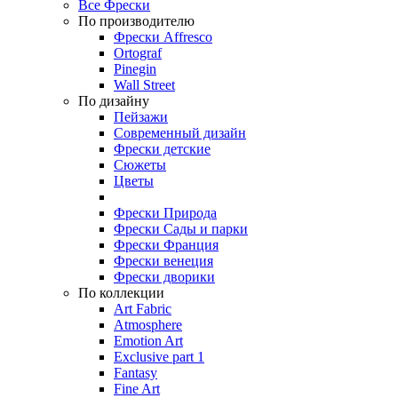
Все Фрески
По производителю
Фрески Affresco
Ortograf
Pinegin
Wall Street
По дизайну
Пейзажи
Современный дизайн
Фрески детские
Сюжеты
Цветы
Фрески Природа
Фрески Сады и парки
Фрески Франция
Фрески венеция
Фрески дворики
По коллекции
Art Fabric
Atmosphere
Emotion Art
Exclusive part 1
Fantasy
Fine Art