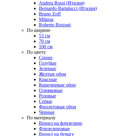
Andrea Rossi (Италия)
Bernardo Bartalucci (Италия)
Bruno Zoff
Milassa
Roberto Borzagi
По ширине
53 см
70 см
100 см
По цвету
Синие
Голубые
Зеленые
Желтые обои
Красные
Коричневые обои
Оливковые
Розовые
Серые
Фиолетовые обои
Черные
По материалу
Винил на флизелине
Флизелиновые
Винил на бумаге