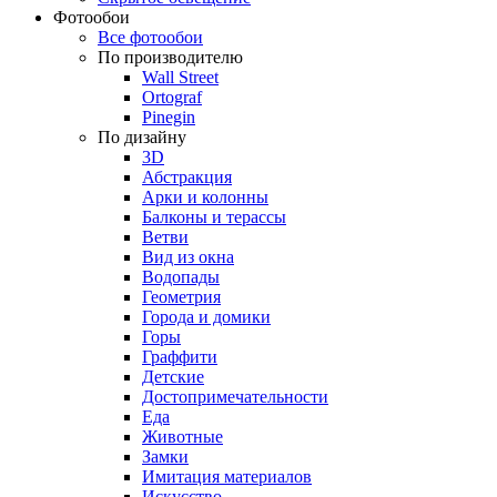
Фотообои
Все фотообои
По производителю
Wall Street
Ortograf
Pinegin
По дизайну
3D
Абстракция
Арки и колонны
Балконы и терассы
Ветви
Вид из окна
Водопады
Геометрия
Города и домики
Горы
Граффити
Детские
Достопримечательности
Еда
Животные
Замки
Имитация материалов
Искусство