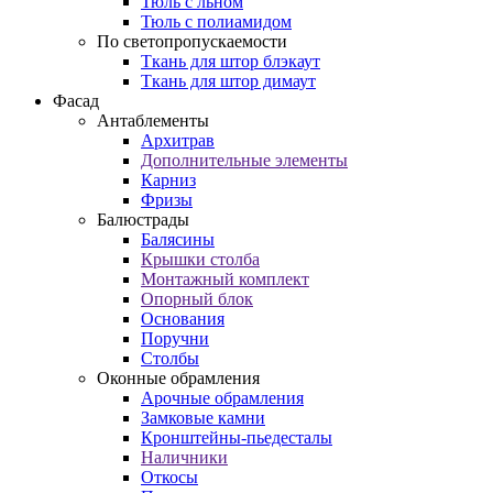
Тюль с льном
Тюль с полиамидом
По светопропускаемости
Ткань для штор блэкаут
Ткань для штор димаут
Фасад
Антаблементы
Архитрав
Дополнительные элементы
Карниз
Фризы
Балюстрады
Балясины
Крышки столба
Монтажный комплект
Опорный блок
Основания
Поручни
Столбы
Оконные обрамления
Арочные обрамления
Замковые камни
Кронштейны-пьедесталы
Наличники
Откосы