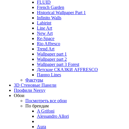
FLUID
French Garden
Historical Wallpaper Part 1
Infinito Walls
Labirint
Line Art
New Art
Re-Space
Rio Affresco
Trend Art
Wallpaper part 1
Wallpaper part 2
Wallpaper part 3 Forest
Детские СКАЗКИ AFFRESCO
Панно Lines
Фактуры
3D Стеновые Панели
Профили Neexy
Обои
Посмотреть все обои
По брендам
A Grifoni
Alessandro Allori
Aura