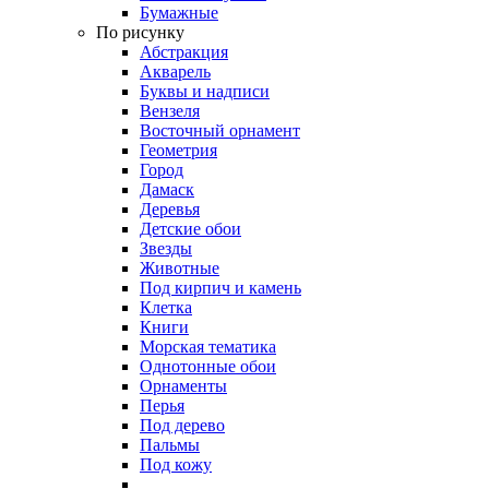
Бумажные
По рисунку
Абстракция
Акварель
Буквы и надписи
Вензеля
Восточный орнамент
Геометрия
Город
Дамаск
Деревья
Детские обои
Звезды
Животные
Под кирпич и камень
Клетка
Книги
Морская тематика
Однотонные обои
Орнаменты
Перья
Под дерево
Пальмы
Под кожу