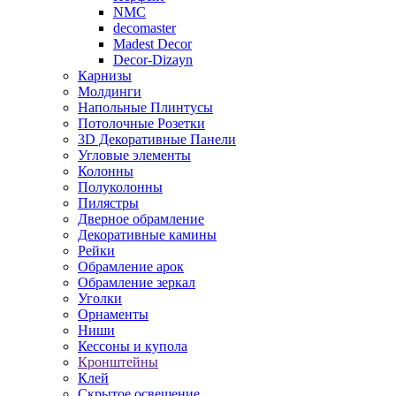
NMC
decomaster
Madest Decor
Decor-Dizayn
Карнизы
Молдинги
Напольные Плинтусы
Потолочные Розетки
3D Декоративные Панели
Угловые элементы
Колонны
Полуколонны
Пилястры
Дверное обрамление
Декоративные камины
Рейки
Обрамление арок
Обрамление зеркал
Уголки
Орнаменты
Ниши
Кессоны и купола
Кронштейны
Клей
Скрытое освещение