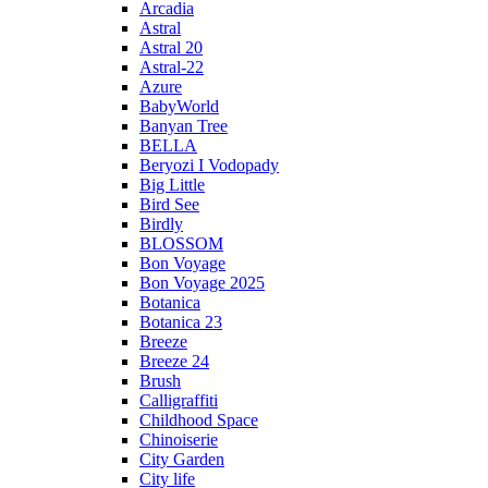
Arcadia
Astral
Astral 20
Astral-22
Azure
BabyWorld
Banyan Tree
BELLA
Beryozi I Vodopady
Big Little
Bird See
Birdly
BLOSSOM
Bon Voyage
Bon Voyage 2025
Botanica
Botanica 23
Breeze
Breeze 24
Brush
Calligraffiti
Childhood Space
Chinoiserie
City Garden
City life