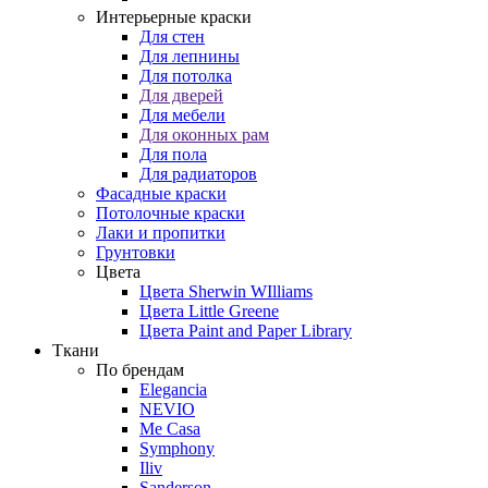
Интерьерные краски
Для стен
Для лепнины
Для потолка
Для дверей
Для мебели
Для оконных рам
Для пола
Для радиаторов
Фасадные краски
Потолочные краски
Лаки и пропитки
Грунтовки
Цвета
Цвета Sherwin WIlliams
Цвета Little Greene
Цвета Paint and Paper Library
Ткани
По брендам
Elegancia
NEVIO
Me Casa
Symphony
Iliv
Sanderson