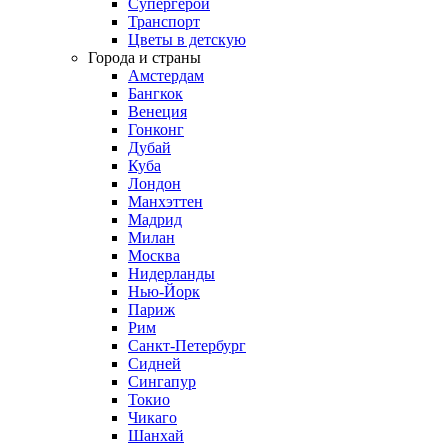
Супергерои
Транспорт
Цветы в детскую
Города и страны
Амстердам
Бангкок
Венеция
Гонконг
Дубай
Куба
Лондон
Манхэттен
Мадрид
Милан
Москва
Нидерланды
Нью-Йорк
Париж
Рим
Санкт-Петербург
Сидней
Сингапур
Токио
Чикаго
Шанхай