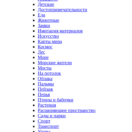
Детские
Достопримечательности
Еда
Животные
Замки
Имитация материалов
Искусство
Карты мира
Космос
Лес
Море
Морские жители
Мосты
На потолок
Облака
Пальмы
Пейзаж
Перья
Птицы и бабочки
Растения
Расширяющие пространство
Сады и парки
Спорт
Транспорт
Узоры