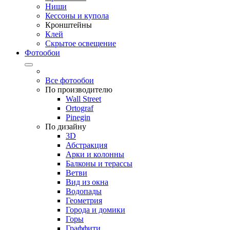
Ниши
Кессоны и купола
Кронштейны
Клей
Скрытое освещение
Фотообои
Все фотообои
По производителю
Wall Street
Ortograf
Pinegin
По дизайну
3D
Абстракция
Арки и колонны
Балконы и терассы
Ветви
Вид из окна
Водопады
Геометрия
Города и домики
Горы
Граффити