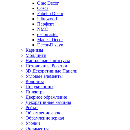
Orac Decor
Cosca
Fabello Decor
Ultrawood
Перфект
NMC
decomaster
Madest Decor
Decor-Dizayn
Карнизы
Молдинги
Напольные Плинтусы
Потолочные Розетки
3D Декоративные Панели
Угловые элементы
Колонны
Полуколонны
Пилястры
Дверное обрамление
Декоративные камины
Рейки
Обрамление арок
Обрамление зеркал
Уголки
Орнаменты