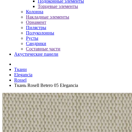
Подоконные элементы
Торцевые элементы
Колонна
Накладные элементы
Орнамент
Пилястры
Полуколонны
Русты
Сандрики
Составные части
Акустические панели
Ткани
Elegancia
Rossel
Ткань Rosell Betero 05 Elegancia