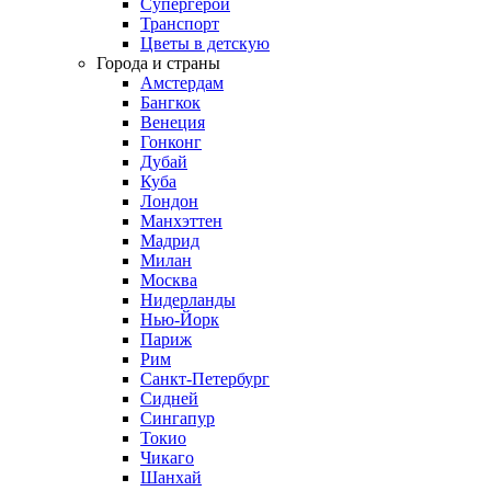
Супергерои
Транспорт
Цветы в детскую
Города и страны
Амстердам
Бангкок
Венеция
Гонконг
Дубай
Куба
Лондон
Манхэттен
Мадрид
Милан
Москва
Нидерланды
Нью-Йорк
Париж
Рим
Санкт-Петербург
Сидней
Сингапур
Токио
Чикаго
Шанхай