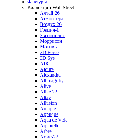
Фактуры
Коллекции Wall Street
Алтай 26
Атмосфера
Воздух 26
Грация-1
Зверополис
Моррисон
Мотивы
3D Force
3D Sys
AIR
Ajoure
Alexandra
Alhmagriby
Alive
Alive 22
Altay
Allusion
Antique
Applique
Aqua de Vida
Aquarelle
Arbre
Arbre-22