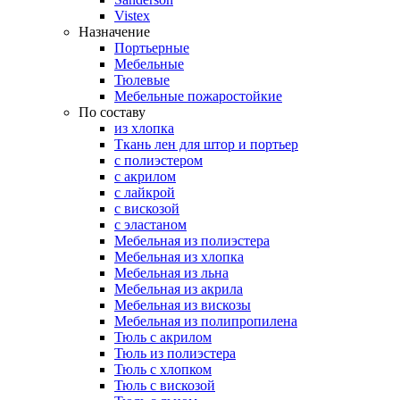
Vistex
Назначение
Портьерные
Мебельные
Тюлевые
Мебельные пожаростойкие
По составу
из хлопка
Ткань лен для штор и портьер
с полиэстером
с акрилом
с лайкрой
с вискозой
с эластаном
Мебельная из полиэстера
Мебельная из хлопка
Мебельная из льна
Мебельная из акрила
Мебельная из вискозы
Мебельная из полипропилена
Тюль с акрилом
Тюль из полиэстера
Тюль с хлопком
Тюль с вискозой