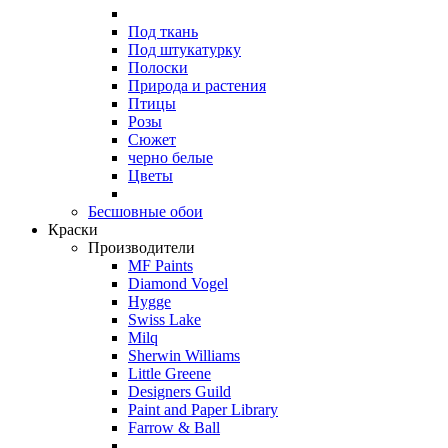
Под ткань
Под штукатурку
Полоски
Природа и растения
Птицы
Розы
Сюжет
черно белые
Цветы
Бесшовные обои
Краски
Производители
MF Paints
Diamond Vogel
Hygge
Swiss Lake
Milq
Sherwin Williams
Little Greene
Designers Guild
Paint and Paper Library
Farrow & Ball