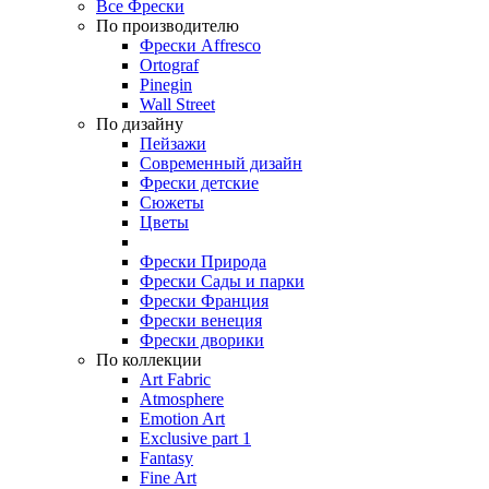
Все Фрески
По производителю
Фрески Affresco
Ortograf
Pinegin
Wall Street
По дизайну
Пейзажи
Современный дизайн
Фрески детские
Сюжеты
Цветы
Фрески Природа
Фрески Сады и парки
Фрески Франция
Фрески венеция
Фрески дворики
По коллекции
Art Fabric
Atmosphere
Emotion Art
Exclusive part 1
Fantasy
Fine Art