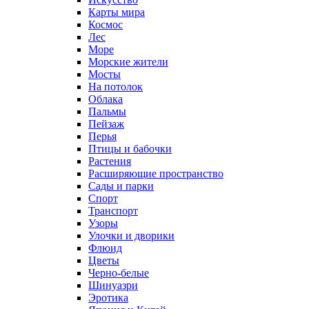
Карты мира
Космос
Лес
Море
Морские жители
Мосты
На потолок
Облака
Пальмы
Пейзаж
Перья
Птицы и бабочки
Растения
Расширяющие пространство
Сады и парки
Спорт
Транспорт
Узоры
Улочки и дворики
Флюид
Цветы
Черно-белые
Шинуазри
Эротика