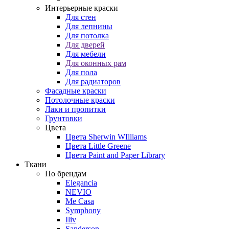
Интерьерные краски
Для стен
Для лепнины
Для потолка
Для дверей
Для мебели
Для оконных рам
Для пола
Для радиаторов
Фасадные краски
Потолочные краски
Лаки и пропитки
Грунтовки
Цвета
Цвета Sherwin WIlliams
Цвета Little Greene
Цвета Paint and Paper Library
Ткани
По брендам
Elegancia
NEVIO
Me Casa
Symphony
Iliv
Sanderson