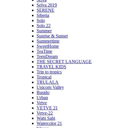
Selva 2019
SERENE
Siberia
Solo
Solo 22
Summer
Sunrise & Sunset
Summertime
SweetHome
TeaTime
TeenDream
THE SECRET LANGUAGE
TRAVEL KIDS
Trip to tropics
Tropical
TRULALA
Unicorn Valley
Busido
Urban
Vetve
VETVE 21
Vetve-22
Wabi Sabi
Watercolor 21