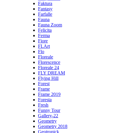
Faktura
Fantasy
Farfalle
Fauna
Fauna Zoom
Felicita
Ferma
Fiore
FLArt
Flo
Floreale
Florescence
Floreale 24
FLY DREAM
Flying Hill
Forest
Frame
Frame 2019
Foresta
Fresh
Funny Tour
Gallery-22
Geometry
Geometry 2018
Geotropick