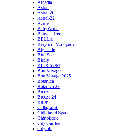
Arcadia
Astral
Astral 20
Astral-22
Azure
BabyWorld
Banyan Tree
BELLA
Beryozi I Vodopady
Big Little
Bird See
Birdly
BLOSSOM
Bon Voyage
Bon Voyage 2025
Botanica
Botanica 23
Breeze
Breeze 24
Brush
Calligraffiti
Childhood Space
Chinoiserie
City Garden
City life