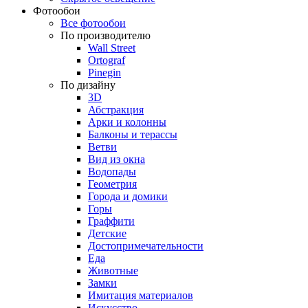
Фотообои
Все фотообои
По производителю
Wall Street
Ortograf
Pinegin
По дизайну
3D
Абстракция
Арки и колонны
Балконы и терассы
Ветви
Вид из окна
Водопады
Геометрия
Города и домики
Горы
Граффити
Детские
Достопримечательности
Еда
Животные
Замки
Имитация материалов
Искусство