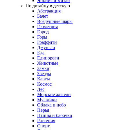
Япония и Китай
По дизайну в детскую
Абстракция
Балет
Воздушные шары
Геометрия
Город
Горы
Граффити
Джунгли
Еда
Единороги
Животные
Замки
Звезды
Карты
Космос
Лес
Морские жители
Мультики
Облака и небо
Перья
Птицы и бабочки
Растения
Спорт