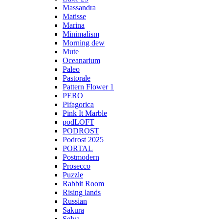
Massandra
Matisse
Marina
Minimalism
Morning dew
Mute
Oceanarium
Paleo
Pastorale
Pattern Flower 1
PERO
Pifagorica
Pink It Marble
podLOFT
PODROST
Podrost 2025
PORTAL
Postmodern
Prosecco
Puzzle
Rabbit Room
Rising lands
Russian
Sakura
Selva