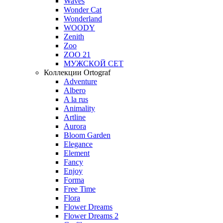
Waves
Wonder Cat
Wonderland
WOODY
Zenith
Zoo
ZOO 21
МУЖСКОЙ СЕТ
Коллекции Ortograf
Adventure
Albero
A la rus
Animality
Artline
Aurora
Bloom Garden
Elegance
Element
Fancy
Enjoy
Forma
Free Time
Flora
Flower Dreams
Flower Dreams 2