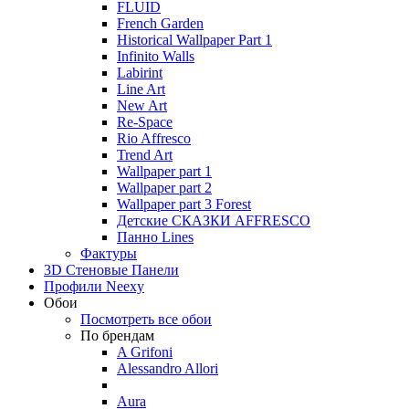
FLUID
French Garden
Historical Wallpaper Part 1
Infinito Walls
Labirint
Line Art
New Art
Re-Space
Rio Affresco
Trend Art
Wallpaper part 1
Wallpaper part 2
Wallpaper part 3 Forest
Детские СКАЗКИ AFFRESCO
Панно Lines
Фактуры
3D Стеновые Панели
Профили Neexy
Обои
Посмотреть все обои
По брендам
A Grifoni
Alessandro Allori
Aura