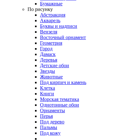
Бумажные
По рисунку
Абстракция
Акварель
Буквы и надписи
Вензеля
Восточный орнамент
Геометрия
Город
Дамаск
Деревья
Детские обои
Звезды
Животные
Под кирпич и камень
Клетка
Книги
Морская тематика
Однотонные обои
Орнаменты
Перья
Под дерево
Пальмы
Под кожу