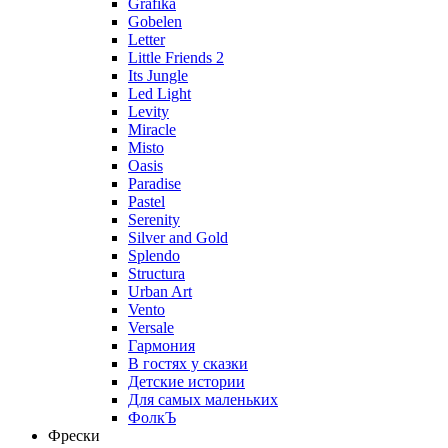
Grafika
Gobelen
Letter
Little Friends 2
Its Jungle
Led Light
Levity
Miracle
Misto
Oasis
Paradise
Pastel
Serenity
Silver and Gold
Splendo
Structura
Urban Art
Vento
Versale
Гармония
В гостях у сказки
Детские истории
Для самых маленьких
ФолкЪ
Фрески