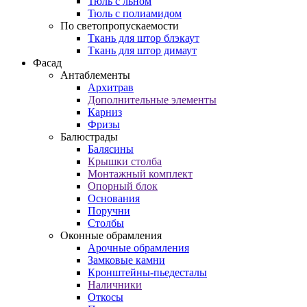
Тюль с льном
Тюль с полиамидом
По светопропускаемости
Ткань для штор блэкаут
Ткань для штор димаут
Фасад
Антаблементы
Архитрав
Дополнительные элементы
Карниз
Фризы
Балюстрады
Балясины
Крышки столба
Монтажный комплект
Опорный блок
Основания
Поручни
Столбы
Оконные обрамления
Арочные обрамления
Замковые камни
Кронштейны-пьедесталы
Наличники
Откосы