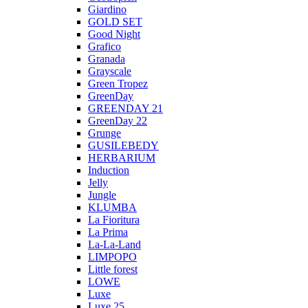
Giardino
GOLD SET
Good Night
Grafico
Granada
Grayscale
Green Tropez
GreenDay
GREENDAY 21
GreenDay 22
Grunge
GUSILEBEDY
HERBARIUM
Induction
Jelly
Jungle
KLUMBA
La Fioritura
La Prima
La-La-Land
LIMPOPO
Little forest
LOWE
Luxe
Luxe 25