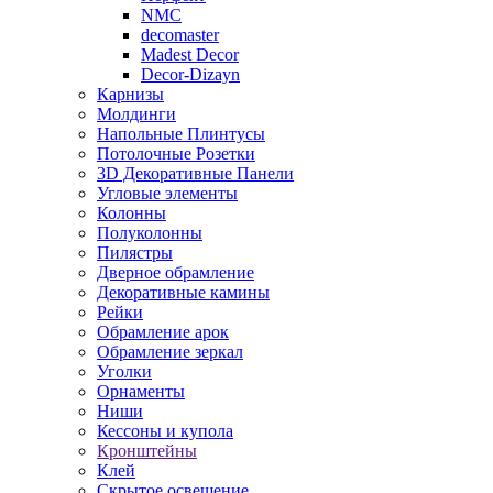
NMC
decomaster
Madest Decor
Decor-Dizayn
Карнизы
Молдинги
Напольные Плинтусы
Потолочные Розетки
3D Декоративные Панели
Угловые элементы
Колонны
Полуколонны
Пилястры
Дверное обрамление
Декоративные камины
Рейки
Обрамление арок
Обрамление зеркал
Уголки
Орнаменты
Ниши
Кессоны и купола
Кронштейны
Клей
Скрытое освещение