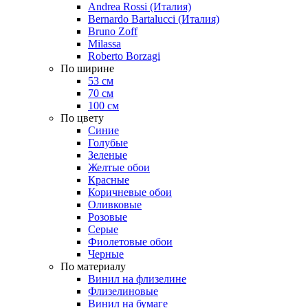
Andrea Rossi (Италия)
Bernardo Bartalucci (Италия)
Bruno Zoff
Milassa
Roberto Borzagi
По ширине
53 см
70 см
100 см
По цвету
Синие
Голубые
Зеленые
Желтые обои
Красные
Коричневые обои
Оливковые
Розовые
Серые
Фиолетовые обои
Черные
По материалу
Винил на флизелине
Флизелиновые
Винил на бумаге