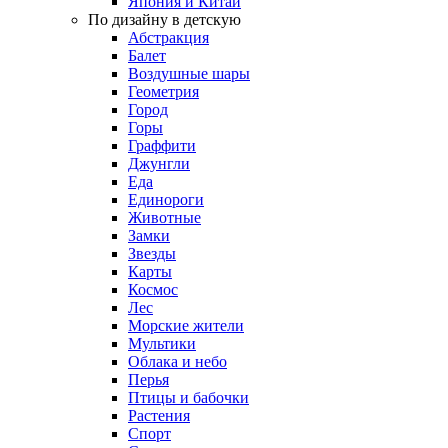
Япония и Китай
По дизайну в детскую
Абстракция
Балет
Воздушные шары
Геометрия
Город
Горы
Граффити
Джунгли
Еда
Единороги
Животные
Замки
Звезды
Карты
Космос
Лес
Морские жители
Мультики
Облака и небо
Перья
Птицы и бабочки
Растения
Спорт