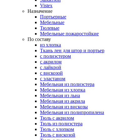
Vistex
Назначение
Портьерные
Мебельные
Тюлевые
Мебельные пожаростойкие
По составу
из хлопка
Ткань лен для штор и портьер
с полиэстером
с акрилом
с лайкрой
с вискозой
с эластаном
Мебельная из полиэстера
Мебельная из хлопка
Мебельная из льна
Мебельная из акрила
Мебельная из вискозы
Мебельная из полипропилена
Тюль с акрилом
Тюль из полиэстера
Тюль с хлопком
Тюль с вискозой