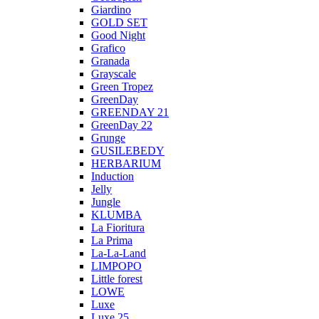
Giardino
GOLD SET
Good Night
Grafico
Granada
Grayscale
Green Tropez
GreenDay
GREENDAY 21
GreenDay 22
Grunge
GUSILEBEDY
HERBARIUM
Induction
Jelly
Jungle
KLUMBA
La Fioritura
La Prima
La-La-Land
LIMPOPO
Little forest
LOWE
Luxe
Luxe 25