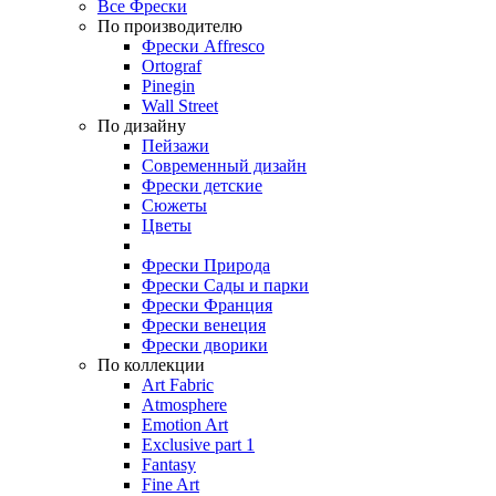
Все Фрески
По производителю
Фрески Affresco
Ortograf
Pinegin
Wall Street
По дизайну
Пейзажи
Современный дизайн
Фрески детские
Сюжеты
Цветы
Фрески Природа
Фрески Сады и парки
Фрески Франция
Фрески венеция
Фрески дворики
По коллекции
Art Fabric
Atmosphere
Emotion Art
Exclusive part 1
Fantasy
Fine Art