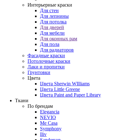
Интерьерные краски
Для стен
Для лепнины
Для потолка
Для дверей
Для мебели
Для оконных рам
Для пола
Для радиаторов
Фасадные краски
Потолочные краски
Лаки и пропитки
Грунтовки
Цвета
Цвета Sherwin WIlliams
Цвета Little Greene
Цвета Paint and Paper Library
Ткани
По брендам
Elegancia
NEVIO
Me Casa
Symphony
Iliv
Sanderson