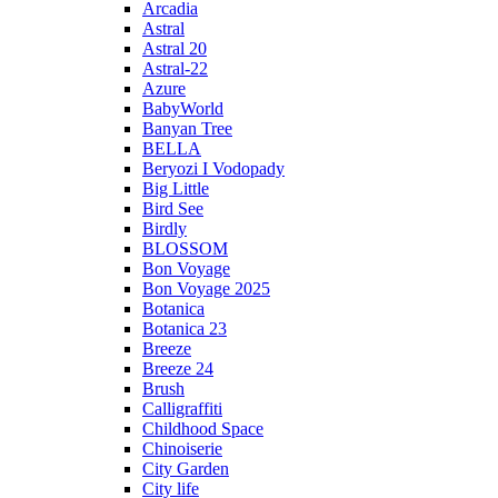
Arcadia
Astral
Astral 20
Astral-22
Azure
BabyWorld
Banyan Tree
BELLA
Beryozi I Vodopady
Big Little
Bird See
Birdly
BLOSSOM
Bon Voyage
Bon Voyage 2025
Botanica
Botanica 23
Breeze
Breeze 24
Brush
Calligraffiti
Childhood Space
Chinoiserie
City Garden
City life