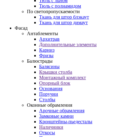
Тюль с льном
Тюль с полиамидом
По светопропускаемости
Ткань для штор блэкаут
Ткань для штор димаут
Фасад
Антаблементы
Архитрав
Дополнительные элементы
Карниз
Фризы
Балюстрады
Балясины
Крышки столба
Монтажный комплект
Опорный блок
Основания
Поручни
Столбы
Оконные обрамления
Арочные обрамления
Замковые камни
Кронштейны-пьедесталы
Наличники
Откосы