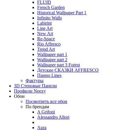
FLUID
French Garden
Historical Wallpaper Part 1
Infinito Walls
Labirint
Line Art
New Art
Re-Space
Rio Affresco
Trend Art
Wallpaper part 1
Wallpaper part 2
Wallpaper part 3 Forest
Детские СКАЗКИ AFFRESCO
Панно Lines
Фактуры
3D Стеновые Панели
Профили Neexy
Обои
Посмотреть все обои
По брендам
A Grifoni
Alessandro Allori
Aura