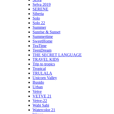
Selva 2019
SERENE
Siberia
Solo
Solo 22
Summer
Sunrise & Sunset
Summertime
SweetHome
TeaTime
TeenDream
THE SECRET LANGUAGE
TRAVEL KIDS
Trip to tropics
Tropical
TRULALA
Unicorn Valley
Busido
Urban
Vetve
VETVE 21
Vetve-22
Wabi Sabi
Watercolor 21