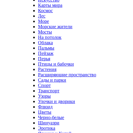
Карты мира
Космос
Лес
Море
Морские жители
Мосты
На потолок
Облака
Пальмы
Пейзаж
Перья
Птицы и бабочки
Растения
Расширяющие пространство
Сады и парки
Спорт
Транспорт
Узоры
Улочки и дворики
Флюид
Цветы
Черно-белые
Шинуазри
Эротика