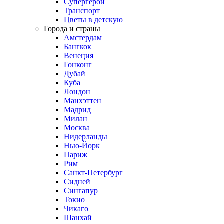
Супергерои
Транспорт
Цветы в детскую
Города и страны
Амстердам
Бангкок
Венеция
Гонконг
Дубай
Куба
Лондон
Манхэттен
Мадрид
Милан
Москва
Нидерланды
Нью-Йорк
Париж
Рим
Санкт-Петербург
Сидней
Сингапур
Токио
Чикаго
Шанхай