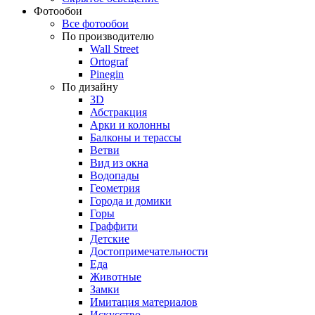
Фотообои
Все фотообои
По производителю
Wall Street
Ortograf
Pinegin
По дизайну
3D
Абстракция
Арки и колонны
Балконы и терассы
Ветви
Вид из окна
Водопады
Геометрия
Города и домики
Горы
Граффити
Детские
Достопримечательности
Еда
Животные
Замки
Имитация материалов
Искусство