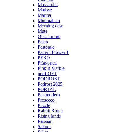
Massandra
Matisse
Marina
Minimalism
Morning dew
Mute
Oceanarium
Paleo
Pastorale
Pattern Flower 1
PERO
Pifagorica
Pink It Marble
podLOFT
PODROST
Podrost 2025
PORTAL
Postmodern
Prosecco
Puzzle
Rabbit Room
Rising lands
Russian
Sakura
Selva