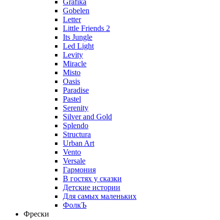
Grafika
Gobelen
Letter
Little Friends 2
Its Jungle
Led Light
Levity
Miracle
Misto
Oasis
Paradise
Pastel
Serenity
Silver and Gold
Splendo
Structura
Urban Art
Vento
Versale
Гармония
В гостях у сказки
Детские истории
Для самых маленьких
ФолкЪ
Фрески