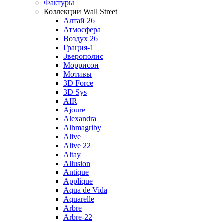
Фактуры
Коллекции Wall Street
Алтай 26
Атмосфера
Воздух 26
Грация-1
Зверополис
Моррисон
Мотивы
3D Force
3D Sys
AIR
Ajoure
Alexandra
Alhmagriby
Alive
Alive 22
Altay
Allusion
Antique
Applique
Aqua de Vida
Aquarelle
Arbre
Arbre-22