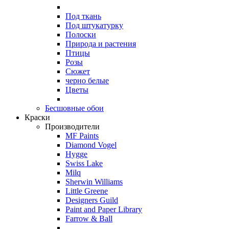
Под ткань
Под штукатурку
Полоски
Природа и растения
Птицы
Розы
Сюжет
черно белые
Цветы
Бесшовные обои
Краски
Производители
MF Paints
Diamond Vogel
Hygge
Swiss Lake
Milq
Sherwin Williams
Little Greene
Designers Guild
Paint and Paper Library
Farrow & Ball