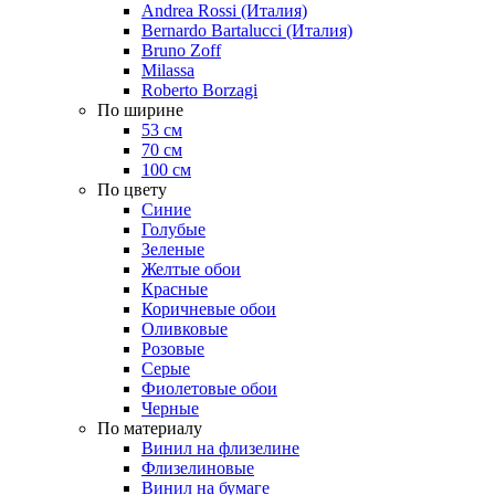
Andrea Rossi (Италия)
Bernardo Bartalucci (Италия)
Bruno Zoff
Milassa
Roberto Borzagi
По ширине
53 см
70 см
100 см
По цвету
Синие
Голубые
Зеленые
Желтые обои
Красные
Коричневые обои
Оливковые
Розовые
Серые
Фиолетовые обои
Черные
По материалу
Винил на флизелине
Флизелиновые
Винил на бумаге