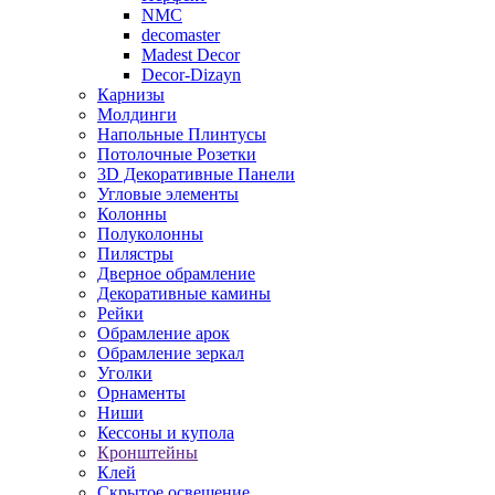
NMC
decomaster
Madest Decor
Decor-Dizayn
Карнизы
Молдинги
Напольные Плинтусы
Потолочные Розетки
3D Декоративные Панели
Угловые элементы
Колонны
Полуколонны
Пилястры
Дверное обрамление
Декоративные камины
Рейки
Обрамление арок
Обрамление зеркал
Уголки
Орнаменты
Ниши
Кессоны и купола
Кронштейны
Клей
Скрытое освещение