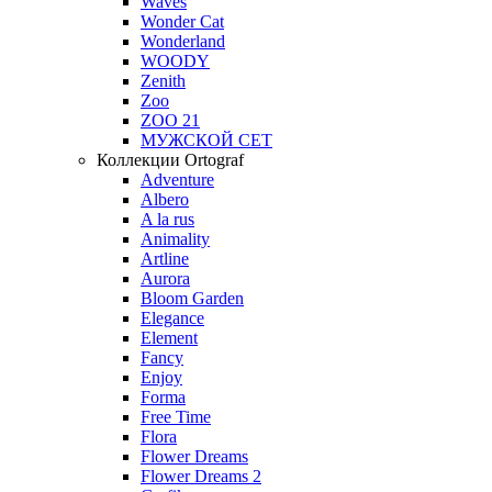
Waves
Wonder Cat
Wonderland
WOODY
Zenith
Zoo
ZOO 21
МУЖСКОЙ СЕТ
Коллекции Ortograf
Adventure
Albero
A la rus
Animality
Artline
Aurora
Bloom Garden
Elegance
Element
Fancy
Enjoy
Forma
Free Time
Flora
Flower Dreams
Flower Dreams 2