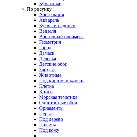
Бумажные
По рисунку
Абстракция
Акварель
Буквы и надписи
Вензеля
Восточный орнамент
Геометрия
Город
Дамаск
Деревья
Детские обои
Звезды
Животные
Под кирпич и камень
Клетка
Книги
Морская тематика
Однотонные обои
Орнаменты
Перья
Под дерево
Пальмы
Под кожу