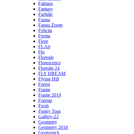
Faktura
Fantasy
Farfalle
Fauna
Fauna Zoom
Felicita
Ferma
Fiore
FLArt
Flo
Floreale
Florescence
Floreale 24
FLY DREAM
Flying Hill
Forest
Frame
Frame 2019
Foresta
Fresh
Funny Tour
Gallery-22
Geometry
Geometry 2018
Geotropick