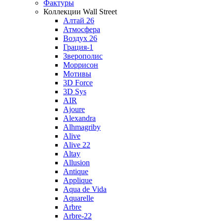
Фактуры
Коллекции Wall Street
Алтай 26
Атмосфера
Воздух 26
Грация-1
Зверополис
Моррисон
Мотивы
3D Force
3D Sys
AIR
Ajoure
Alexandra
Alhmagriby
Alive
Alive 22
Altay
Allusion
Antique
Applique
Aqua de Vida
Aquarelle
Arbre
Arbre-22