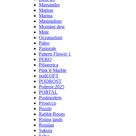
Massandra
Matisse
Marina
Minimalism
Morning dew
Mute
Oceanarium
Paleo
Pastorale
Pattern Flower 1
PERO
Pifagorica
Pink It Marble
podLOFT
PODROST
Podrost 2025
PORTAL
Postmodern
Prosecco
Puzzle
Rabbit Room
Rising lands
Russian
Sakura
Selva