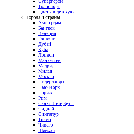
Супергерои
Транспорт
Цветы в детскую
Города и страны
Амстердам
Бангкок
Венеция
Гонконг
Дубай
Куба
Лондон
Манхэттен
Мадрид
Милан
Москва
Нидерланды
Нью-Йорк
Париж
Рим
Санкт-Петербург
Сидней
Сингапур
Токио
Чикаго
Шанхай