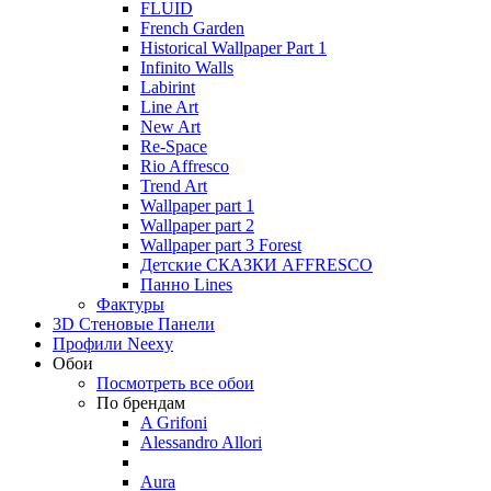
FLUID
French Garden
Historical Wallpaper Part 1
Infinito Walls
Labirint
Line Art
New Art
Re-Space
Rio Affresco
Trend Art
Wallpaper part 1
Wallpaper part 2
Wallpaper part 3 Forest
Детские СКАЗКИ AFFRESCO
Панно Lines
Фактуры
3D Стеновые Панели
Профили Neexy
Обои
Посмотреть все обои
По брендам
A Grifoni
Alessandro Allori
Aura