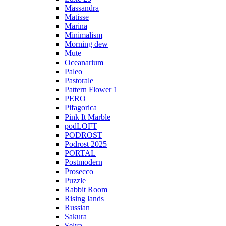
Massandra
Matisse
Marina
Minimalism
Morning dew
Mute
Oceanarium
Paleo
Pastorale
Pattern Flower 1
PERO
Pifagorica
Pink It Marble
podLOFT
PODROST
Podrost 2025
PORTAL
Postmodern
Prosecco
Puzzle
Rabbit Room
Rising lands
Russian
Sakura
Selva