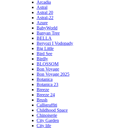
Arcadia
Astral
Astral 20
Astral-22
Azure
BabyWorld
Banyan Tree
BELLA
Beryozi I Vodopady
Big Little
Bird See
Birdly
BLOSSOM
Bon Voyage
Bon Voyage 2025
Botanica
Botanica 23
Breeze
Breeze 24
Brush
Calligraffiti
Childhood Space
Chinoiserie
City Garden
City life