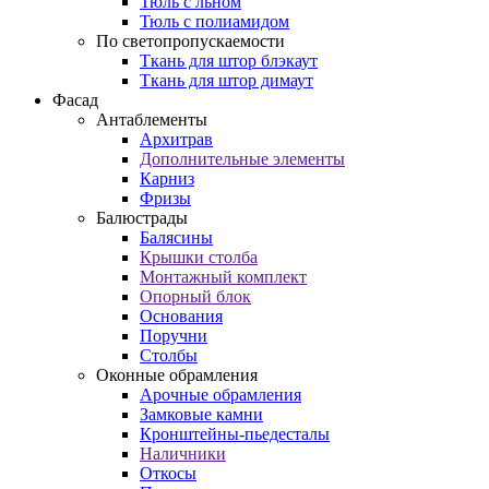
Тюль с льном
Тюль с полиамидом
По светопропускаемости
Ткань для штор блэкаут
Ткань для штор димаут
Фасад
Антаблементы
Архитрав
Дополнительные элементы
Карниз
Фризы
Балюстрады
Балясины
Крышки столба
Монтажный комплект
Опорный блок
Основания
Поручни
Столбы
Оконные обрамления
Арочные обрамления
Замковые камни
Кронштейны-пьедесталы
Наличники
Откосы