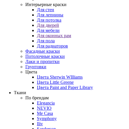
Интерьерные краски
Для стен
Для лепнины
Для потолка
Для дверей
Для мебели
Для оконных рам
Для пола
Для радиаторов
Фасадные краски
Потолочные краски
Лаки и пропитки
Грунтовки
Цвета
Цвета Sherwin WIlliams
Цвета Little Greene
Цвета Paint and Paper Library
Ткани
По брендам
Elegancia
NEVIO
Me Casa
Symphony
Iliv
Sanderson