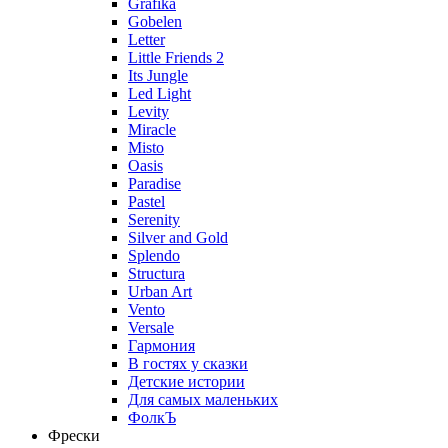
Grafika
Gobelen
Letter
Little Friends 2
Its Jungle
Led Light
Levity
Miracle
Misto
Oasis
Paradise
Pastel
Serenity
Silver and Gold
Splendo
Structura
Urban Art
Vento
Versale
Гармония
В гостях у сказки
Детские истории
Для самых маленьких
ФолкЪ
Фрески