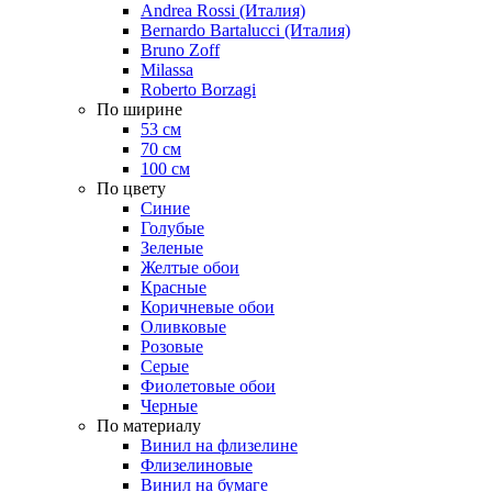
Andrea Rossi (Италия)
Bernardo Bartalucci (Италия)
Bruno Zoff
Milassa
Roberto Borzagi
По ширине
53 см
70 см
100 см
По цвету
Синие
Голубые
Зеленые
Желтые обои
Красные
Коричневые обои
Оливковые
Розовые
Серые
Фиолетовые обои
Черные
По материалу
Винил на флизелине
Флизелиновые
Винил на бумаге