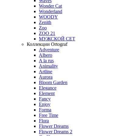
Waves
Wonder Cat
Wonderland
WOODY
Zenith
Zoo
ZOO 21
МУЖСКОЙ СЕТ
Коллекции Ortograf
Adventure
Albero
A la rus
Animality
Artline
Aurora
Bloom Garden
Elegance
Element
Fancy
Enjoy
Forma
Free Time
Flora
Flower Dreams
Flower Dreams 2