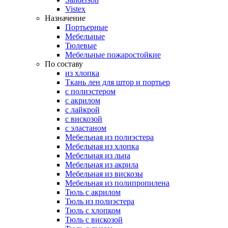
Vistex
Назначение
Портьерные
Мебельные
Тюлевые
Мебельные пожаростойкие
По составу
из хлопка
Ткань лен для штор и портьер
с полиэстером
с акрилом
с лайкрой
с вискозой
с эластаном
Мебельная из полиэстера
Мебельная из хлопка
Мебельная из льна
Мебельная из акрила
Мебельная из вискозы
Мебельная из полипропилена
Тюль с акрилом
Тюль из полиэстера
Тюль с хлопком
Тюль с вискозой