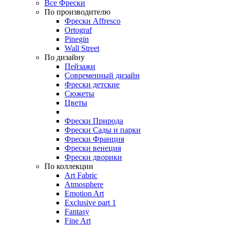
Все Фрески
По производителю
Фрески Affresco
Ortograf
Pinegin
Wall Street
По дизайну
Пейзажи
Современный дизайн
Фрески детские
Сюжеты
Цветы
Фрески Природа
Фрески Сады и парки
Фрески Франция
Фрески венеция
Фрески дворики
По коллекции
Art Fabric
Atmosphere
Emotion Art
Exclusive part 1
Fantasy
Fine Art