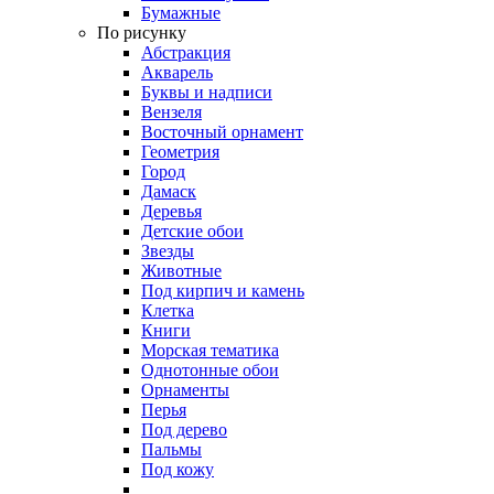
Бумажные
По рисунку
Абстракция
Акварель
Буквы и надписи
Вензеля
Восточный орнамент
Геометрия
Город
Дамаск
Деревья
Детские обои
Звезды
Животные
Под кирпич и камень
Клетка
Книги
Морская тематика
Однотонные обои
Орнаменты
Перья
Под дерево
Пальмы
Под кожу