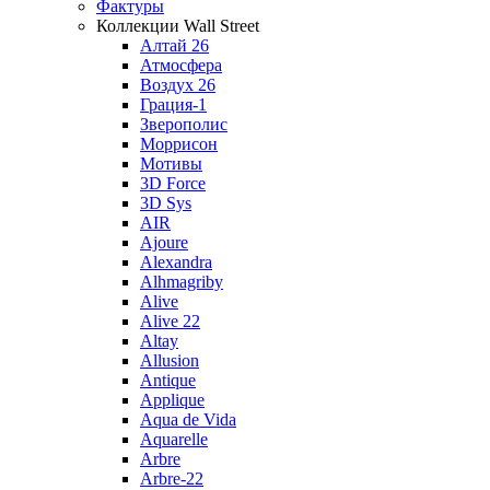
Фактуры
Коллекции Wall Street
Алтай 26
Атмосфера
Воздух 26
Грация-1
Зверополис
Моррисон
Мотивы
3D Force
3D Sys
AIR
Ajoure
Alexandra
Alhmagriby
Alive
Alive 22
Altay
Allusion
Antique
Applique
Aqua de Vida
Aquarelle
Arbre
Arbre-22