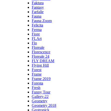
Faktura
Fantasy
Farfalle
Fauna
Fauna Zoom
Felicita
Ferma
Fiore
FLArt
Flo
Floreale
Florescence
Floreale 24
FLY DREAM
Flying Hill
Forest
Frame
Frame 2019
Foresta
Fresh
Funny Tour
Gallery-22
Geometry
Geometry 2018
Geotropick