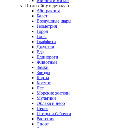
Япония и Китай
По дизайну в детскую
Абстракция
Балет
Воздушные шары
Геометрия
Город
Горы
Граффити
Джунгли
Еда
Единороги
Животные
Замки
Звезды
Карты
Космос
Лес
Морские жители
Мультики
Облака и небо
Перья
Птицы и бабочки
Растения
Спорт