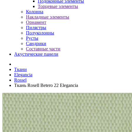
Подоконные элементы
Торцевые элементы
Колонна
Накладные элементы
Орнамент
Пилястры
Полуколонны
Русты
Сандрики
Составные части
Акустические панели
Ткани
Elegancia
Rossel
Ткань Rosell Betero 22 Elegancia