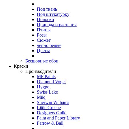
Под ткань
Под штукатурку
Полоски
Природа и растения
Птицы
Розы
Сюжет
черно белые
Цветы
Бесшовные обои
Краски
Производители
MF Paints
Diamond Vogel
Hygge
Swiss Lake
Milq
Sherwin Williams
Little Greene
Designers Guild
Paint and Paper Library
Farrow & Ball