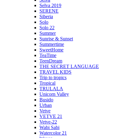
Selva 2019
SERENE
Siberia
Solo
Solo 22
Summer
Sunrise & Sunset
Summertime
SweetHome
TeaTime
TeenDream
THE SECRET LANGUAGE
TRAVEL KIDS
Trip to tropics
Tropical
TRULALA
Unicorn Valley
Busido
Urban
Vetve
VETVE 21
Vetve-22
Wabi Sabi
Watercolor 21