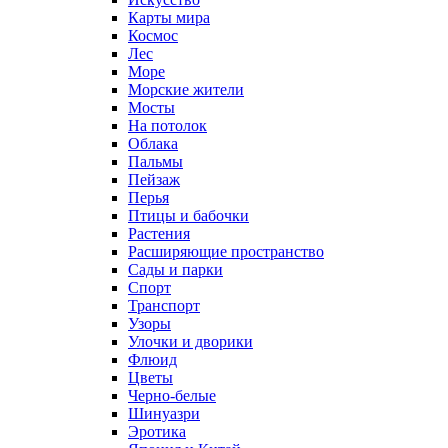
Карты мира
Космос
Лес
Море
Морские жители
Мосты
На потолок
Облака
Пальмы
Пейзаж
Перья
Птицы и бабочки
Растения
Расширяющие пространство
Сады и парки
Спорт
Транспорт
Узоры
Улочки и дворики
Флюид
Цветы
Черно-белые
Шинуазри
Эротика