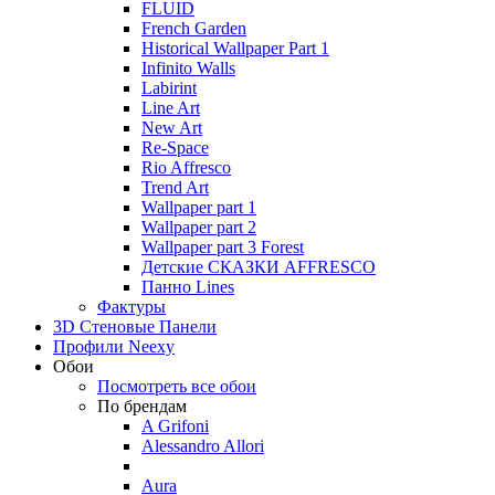
FLUID
French Garden
Historical Wallpaper Part 1
Infinito Walls
Labirint
Line Art
New Art
Re-Space
Rio Affresco
Trend Art
Wallpaper part 1
Wallpaper part 2
Wallpaper part 3 Forest
Детские СКАЗКИ AFFRESCO
Панно Lines
Фактуры
3D Стеновые Панели
Профили Neexy
Обои
Посмотреть все обои
По брендам
A Grifoni
Alessandro Allori
Aura