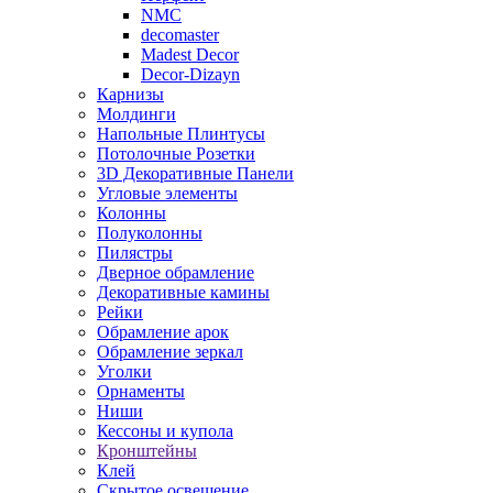
NMC
decomaster
Madest Decor
Decor-Dizayn
Карнизы
Молдинги
Напольные Плинтусы
Потолочные Розетки
3D Декоративные Панели
Угловые элементы
Колонны
Полуколонны
Пилястры
Дверное обрамление
Декоративные камины
Рейки
Обрамление арок
Обрамление зеркал
Уголки
Орнаменты
Ниши
Кессоны и купола
Кронштейны
Клей
Скрытое освещение