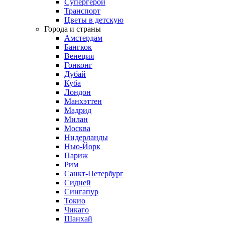
Супергерои
Транспорт
Цветы в детскую
Города и страны
Амстердам
Бангкок
Венеция
Гонконг
Дубай
Куба
Лондон
Манхэттен
Мадрид
Милан
Москва
Нидерланды
Нью-Йорк
Париж
Рим
Санкт-Петербург
Сидней
Сингапур
Токио
Чикаго
Шанхай