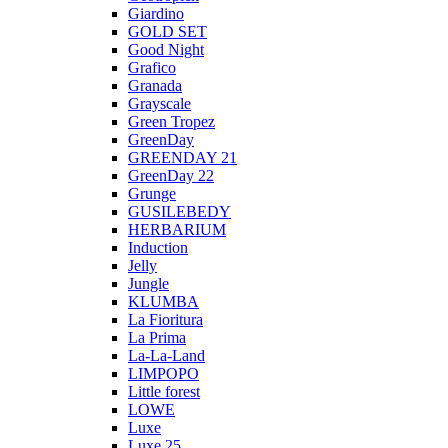
Giardino
GOLD SET
Good Night
Grafico
Granada
Grayscale
Green Tropez
GreenDay
GREENDAY 21
GreenDay 22
Grunge
GUSILEBEDY
HERBARIUM
Induction
Jelly
Jungle
KLUMBA
La Fioritura
La Prima
La-La-Land
LIMPOPO
Little forest
LOWE
Luxe
Luxe 25