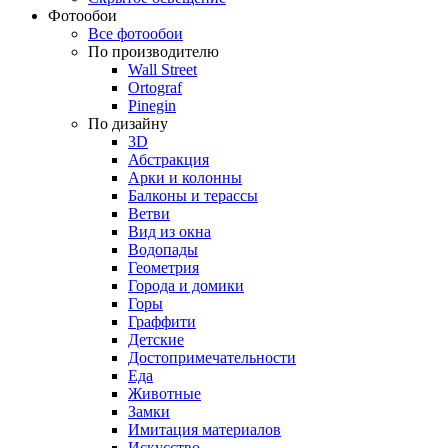
Фотообои
Все фотообои
По производителю
Wall Street
Ortograf
Pinegin
По дизайну
3D
Абстракция
Арки и колонны
Балконы и терассы
Ветви
Вид из окна
Водопады
Геометрия
Города и домики
Горы
Граффити
Детские
Достопримечательности
Еда
Животные
Замки
Имитация материалов
Искусство