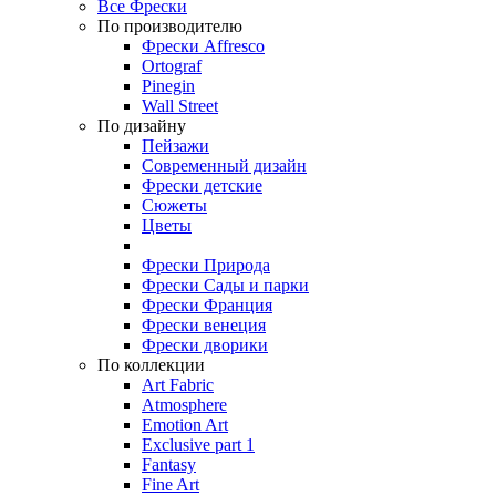
Все Фрески
По производителю
Фрески Affresco
Ortograf
Pinegin
Wall Street
По дизайну
Пейзажи
Современный дизайн
Фрески детские
Сюжеты
Цветы
Фрески Природа
Фрески Сады и парки
Фрески Франция
Фрески венеция
Фрески дворики
По коллекции
Art Fabric
Atmosphere
Emotion Art
Exclusive part 1
Fantasy
Fine Art