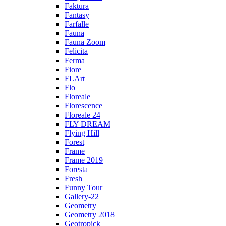
Faktura
Fantasy
Farfalle
Fauna
Fauna Zoom
Felicita
Ferma
Fiore
FLArt
Flo
Floreale
Florescence
Floreale 24
FLY DREAM
Flying Hill
Forest
Frame
Frame 2019
Foresta
Fresh
Funny Tour
Gallery-22
Geometry
Geometry 2018
Geotropick