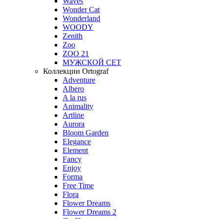
Waves
Wonder Cat
Wonderland
WOODY
Zenith
Zoo
ZOO 21
МУЖСКОЙ СЕТ
Коллекции Ortograf
Adventure
Albero
A la rus
Animality
Artline
Aurora
Bloom Garden
Elegance
Element
Fancy
Enjoy
Forma
Free Time
Flora
Flower Dreams
Flower Dreams 2