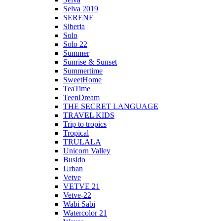
Selva 2019
SERENE
Siberia
Solo
Solo 22
Summer
Sunrise & Sunset
Summertime
SweetHome
TeaTime
TeenDream
THE SECRET LANGUAGE
TRAVEL KIDS
Trip to tropics
Tropical
TRULALA
Unicorn Valley
Busido
Urban
Vetve
VETVE 21
Vetve-22
Wabi Sabi
Watercolor 21