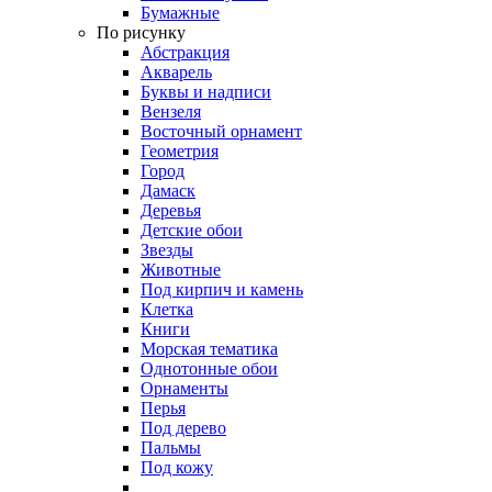
Бумажные
По рисунку
Абстракция
Акварель
Буквы и надписи
Вензеля
Восточный орнамент
Геометрия
Город
Дамаск
Деревья
Детские обои
Звезды
Животные
Под кирпич и камень
Клетка
Книги
Морская тематика
Однотонные обои
Орнаменты
Перья
Под дерево
Пальмы
Под кожу