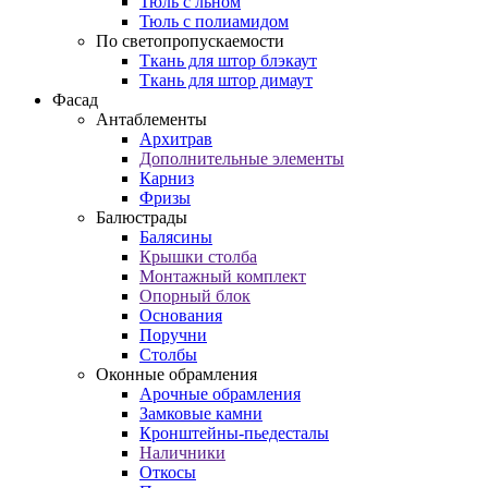
Тюль с льном
Тюль с полиамидом
По светопропускаемости
Ткань для штор блэкаут
Ткань для штор димаут
Фасад
Антаблементы
Архитрав
Дополнительные элементы
Карниз
Фризы
Балюстрады
Балясины
Крышки столба
Монтажный комплект
Опорный блок
Основания
Поручни
Столбы
Оконные обрамления
Арочные обрамления
Замковые камни
Кронштейны-пьедесталы
Наличники
Откосы