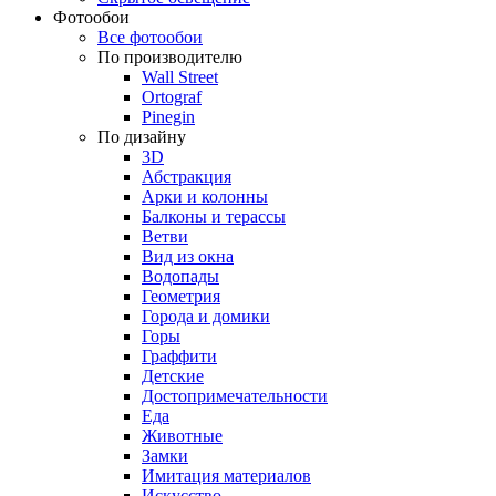
Фотообои
Все фотообои
По производителю
Wall Street
Ortograf
Pinegin
По дизайну
3D
Абстракция
Арки и колонны
Балконы и терассы
Ветви
Вид из окна
Водопады
Геометрия
Города и домики
Горы
Граффити
Детские
Достопримечательности
Еда
Животные
Замки
Имитация материалов
Искусство