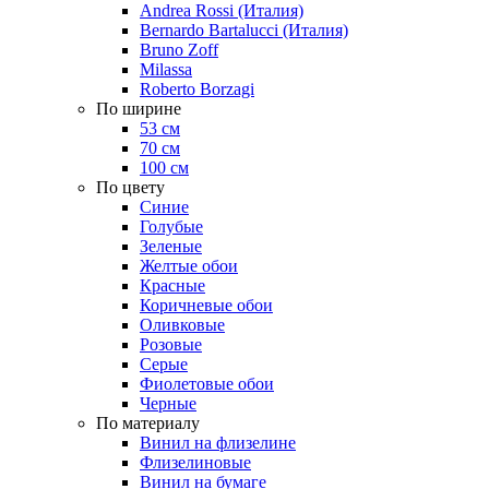
Andrea Rossi (Италия)
Bernardo Bartalucci (Италия)
Bruno Zoff
Milassa
Roberto Borzagi
По ширине
53 см
70 см
100 см
По цвету
Синие
Голубые
Зеленые
Желтые обои
Красные
Коричневые обои
Оливковые
Розовые
Серые
Фиолетовые обои
Черные
По материалу
Винил на флизелине
Флизелиновые
Винил на бумаге