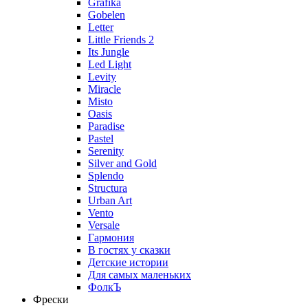
Grafika
Gobelen
Letter
Little Friends 2
Its Jungle
Led Light
Levity
Miracle
Misto
Oasis
Paradise
Pastel
Serenity
Silver and Gold
Splendo
Structura
Urban Art
Vento
Versale
Гармония
В гостях у сказки
Детские истории
Для самых маленьких
ФолкЪ
Фрески