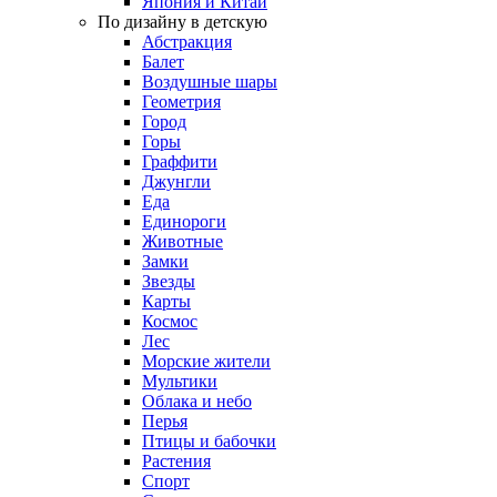
Япония и Китай
По дизайну в детскую
Абстракция
Балет
Воздушные шары
Геометрия
Город
Горы
Граффити
Джунгли
Еда
Единороги
Животные
Замки
Звезды
Карты
Космос
Лес
Морские жители
Мультики
Облака и небо
Перья
Птицы и бабочки
Растения
Спорт