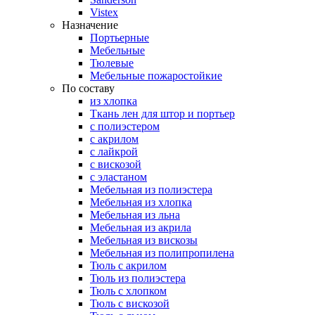
Vistex
Назначение
Портьерные
Мебельные
Тюлевые
Мебельные пожаростойкие
По составу
из хлопка
Ткань лен для штор и портьер
с полиэстером
с акрилом
с лайкрой
с вискозой
с эластаном
Мебельная из полиэстера
Мебельная из хлопка
Мебельная из льна
Мебельная из акрила
Мебельная из вискозы
Мебельная из полипропилена
Тюль с акрилом
Тюль из полиэстера
Тюль с хлопком
Тюль с вискозой