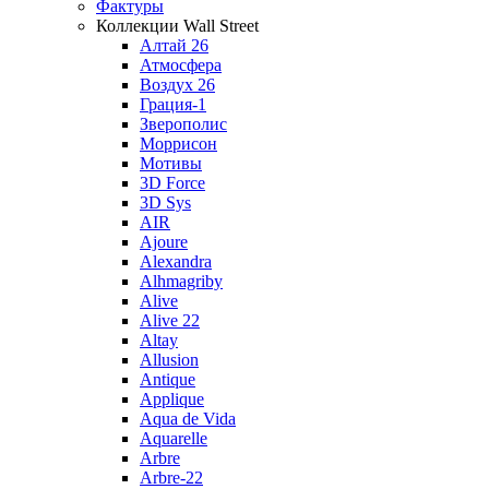
Фактуры
Коллекции Wall Street
Алтай 26
Атмосфера
Воздух 26
Грация-1
Зверополис
Моррисон
Мотивы
3D Force
3D Sys
AIR
Ajoure
Alexandra
Alhmagriby
Alive
Alive 22
Altay
Allusion
Antique
Applique
Aqua de Vida
Aquarelle
Arbre
Arbre-22