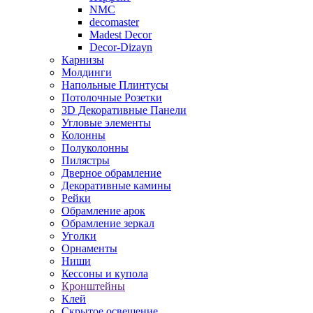
NMC
decomaster
Madest Decor
Decor-Dizayn
Карнизы
Молдинги
Напольные Плинтусы
Потолочные Розетки
3D Декоративные Панели
Угловые элементы
Колонны
Полуколонны
Пилястры
Дверное обрамление
Декоративные камины
Рейки
Обрамление арок
Обрамление зеркал
Уголки
Орнаменты
Ниши
Кессоны и купола
Кронштейны
Клей
Скрытое освещение