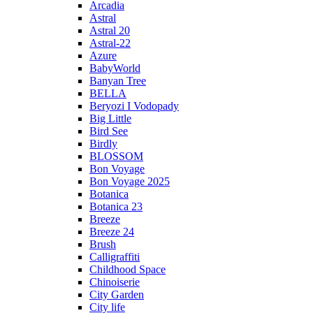
Arcadia
Astral
Astral 20
Astral-22
Azure
BabyWorld
Banyan Tree
BELLA
Beryozi I Vodopady
Big Little
Bird See
Birdly
BLOSSOM
Bon Voyage
Bon Voyage 2025
Botanica
Botanica 23
Breeze
Breeze 24
Brush
Calligraffiti
Childhood Space
Chinoiserie
City Garden
City life