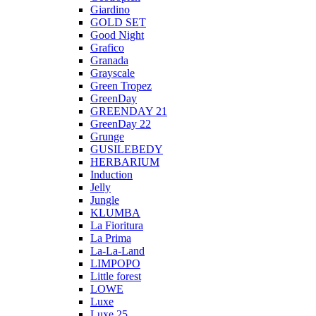
Giardino
GOLD SET
Good Night
Grafico
Granada
Grayscale
Green Tropez
GreenDay
GREENDAY 21
GreenDay 22
Grunge
GUSILEBEDY
HERBARIUM
Induction
Jelly
Jungle
KLUMBA
La Fioritura
La Prima
La-La-Land
LIMPOPO
Little forest
LOWE
Luxe
Luxe 25