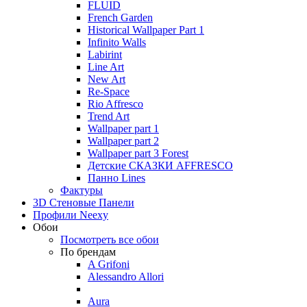
FLUID
French Garden
Historical Wallpaper Part 1
Infinito Walls
Labirint
Line Art
New Art
Re-Space
Rio Affresco
Trend Art
Wallpaper part 1
Wallpaper part 2
Wallpaper part 3 Forest
Детские СКАЗКИ AFFRESCO
Панно Lines
Фактуры
3D Стеновые Панели
Профили Neexy
Обои
Посмотреть все обои
По брендам
A Grifoni
Alessandro Allori
Aura