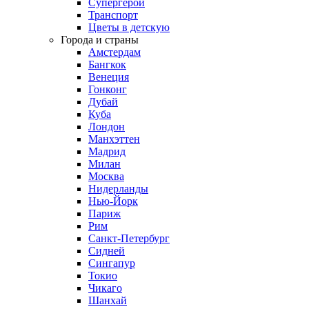
Супергерои
Транспорт
Цветы в детскую
Города и страны
Амстердам
Бангкок
Венеция
Гонконг
Дубай
Куба
Лондон
Манхэттен
Мадрид
Милан
Москва
Нидерланды
Нью-Йорк
Париж
Рим
Санкт-Петербург
Сидней
Сингапур
Токио
Чикаго
Шанхай