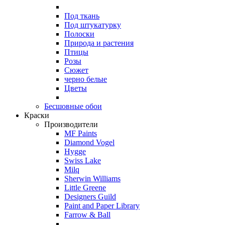
Под ткань
Под штукатурку
Полоски
Природа и растения
Птицы
Розы
Сюжет
черно белые
Цветы
Бесшовные обои
Краски
Производители
MF Paints
Diamond Vogel
Hygge
Swiss Lake
Milq
Sherwin Williams
Little Greene
Designers Guild
Paint and Paper Library
Farrow & Ball