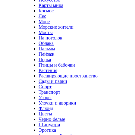
Карты мира
Космос
Лес
Море
Морские жители
Мосты
На потолок
Облака
Пальмы
Пейзаж
Перья
Птицы и бабочки
Растения
Расширяющие пространство
Сады и парки
Спорт
Транспорт
Узоры
Улочки и дворики
Флюид
Цветы
Черно-белые
Шинуазри
Эротика