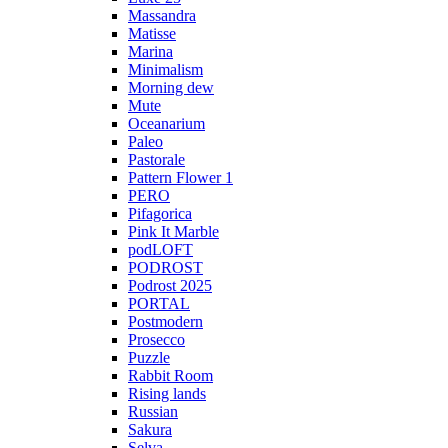
Massandra
Matisse
Marina
Minimalism
Morning dew
Mute
Oceanarium
Paleo
Pastorale
Pattern Flower 1
PERO
Pifagorica
Pink It Marble
podLOFT
PODROST
Podrost 2025
PORTAL
Postmodern
Prosecco
Puzzle
Rabbit Room
Rising lands
Russian
Sakura
Selva