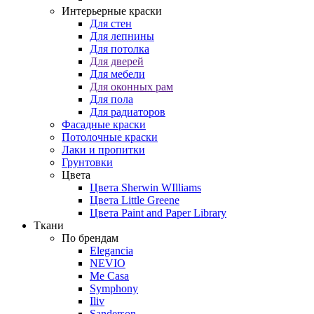
Интерьерные краски
Для стен
Для лепнины
Для потолка
Для дверей
Для мебели
Для оконных рам
Для пола
Для радиаторов
Фасадные краски
Потолочные краски
Лаки и пропитки
Грунтовки
Цвета
Цвета Sherwin WIlliams
Цвета Little Greene
Цвета Paint and Paper Library
Ткани
По брендам
Elegancia
NEVIO
Me Casa
Symphony
Iliv
Sanderson