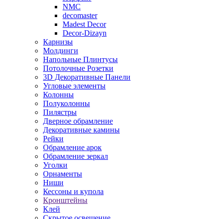
NMC
decomaster
Madest Decor
Decor-Dizayn
Карнизы
Молдинги
Напольные Плинтусы
Потолочные Розетки
3D Декоративные Панели
Угловые элементы
Колонны
Полуколонны
Пилястры
Дверное обрамление
Декоративные камины
Рейки
Обрамление арок
Обрамление зеркал
Уголки
Орнаменты
Ниши
Кессоны и купола
Кронштейны
Клей
Скрытое освещение