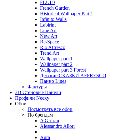
FLUID
French Garden
Historical Wallpaper Part 1
Infinito Walls
Labirint
Line Art
New Art
Re-Space
Rio Affresco
Trend Art
Wallpaper part 1
Wallpaper part 2
Wallpaper part 3 Forest
Детские СКАЗКИ AFFRESCO
Панно Lines
Фактуры
3D Стеновые Панели
Профили Neexy
Обои
Посмотреть все обои
По брендам
A Grifoni
Alessandro Allori
Aura