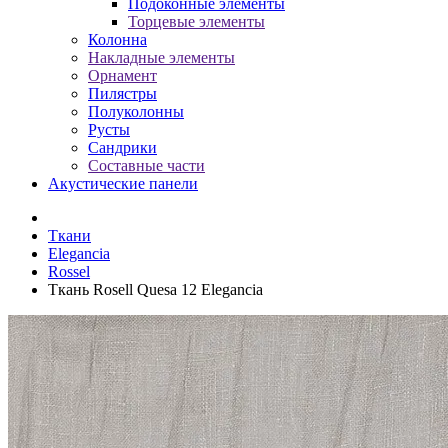
Подоконные элементы
Торцевые элементы
Колонна
Накладные элементы
Орнамент
Пилястры
Полуколонны
Русты
Сандрики
Составные части
Акустические панели
Ткани
Elegancia
Rossel
Ткань Rosell Quesa 12 Elegancia