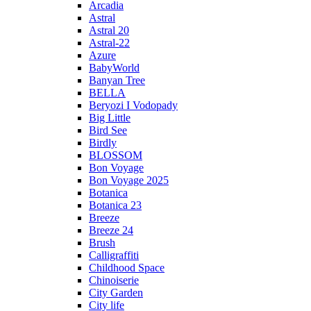
Arcadia
Astral
Astral 20
Astral-22
Azure
BabyWorld
Banyan Tree
BELLA
Beryozi I Vodopady
Big Little
Bird See
Birdly
BLOSSOM
Bon Voyage
Bon Voyage 2025
Botanica
Botanica 23
Breeze
Breeze 24
Brush
Calligraffiti
Childhood Space
Chinoiserie
City Garden
City life