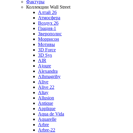
Фактуры
Коллекции Wall Street
Алтай 26
Атмосфера
Воздух 26
Грация-1
Зверополис
Моррисон
Мотивы
3D Force
3D Sys
AIR
Ajoure
Alexandra
Alhmagriby
Alive
Alive 22
Altay
Allusion
Antique
Applique
Aqua de Vida
Aquarelle
Arbre
Arbre-22