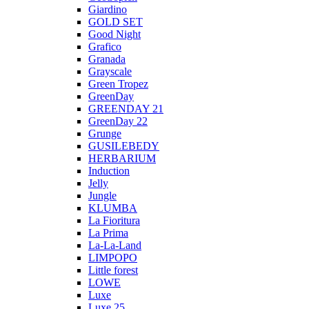
Giardino
GOLD SET
Good Night
Grafico
Granada
Grayscale
Green Tropez
GreenDay
GREENDAY 21
GreenDay 22
Grunge
GUSILEBEDY
HERBARIUM
Induction
Jelly
Jungle
KLUMBA
La Fioritura
La Prima
La-La-Land
LIMPOPO
Little forest
LOWE
Luxe
Luxe 25