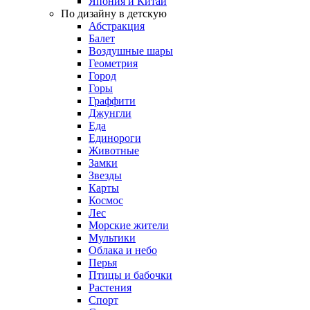
Япония и Китай
По дизайну в детскую
Абстракция
Балет
Воздушные шары
Геометрия
Город
Горы
Граффити
Джунгли
Еда
Единороги
Животные
Замки
Звезды
Карты
Космос
Лес
Морские жители
Мультики
Облака и небо
Перья
Птицы и бабочки
Растения
Спорт