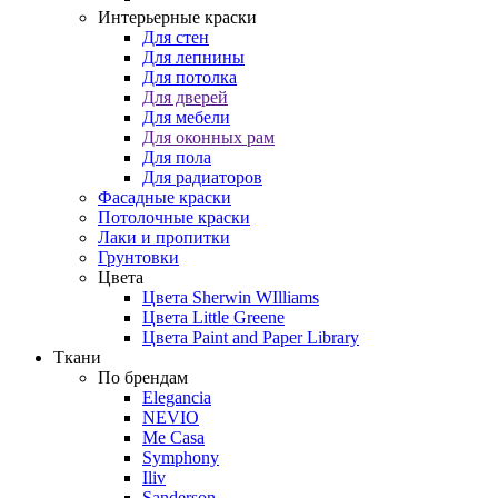
Интерьерные краски
Для стен
Для лепнины
Для потолка
Для дверей
Для мебели
Для оконных рам
Для пола
Для радиаторов
Фасадные краски
Потолочные краски
Лаки и пропитки
Грунтовки
Цвета
Цвета Sherwin WIlliams
Цвета Little Greene
Цвета Paint and Paper Library
Ткани
По брендам
Elegancia
NEVIO
Me Casa
Symphony
Iliv
Sanderson