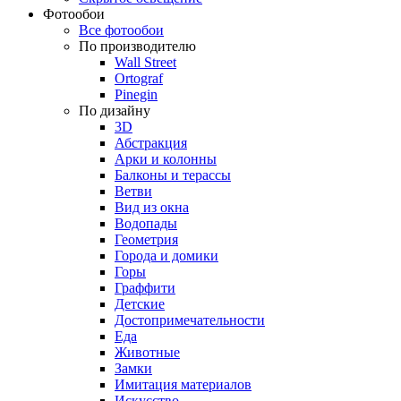
Фотообои
Все фотообои
По производителю
Wall Street
Ortograf
Pinegin
По дизайну
3D
Абстракция
Арки и колонны
Балконы и терассы
Ветви
Вид из окна
Водопады
Геометрия
Города и домики
Горы
Граффити
Детские
Достопримечательности
Еда
Животные
Замки
Имитация материалов
Искусство