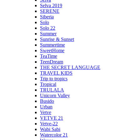
Selva 2019
SERENE
Siberia
Solo
Solo 22
Summer
Sunrise & Sunset
Summertime
SweetHome
TeaTime
TeenDream
THE SECRET LANGUAGE
TRAVEL KIDS
Trip to tropics
Tropical
TRULALA
Unicorn Valley
Busido
Urban
Vetve
VETVE 21
Vetve-22
Wabi Sabi
Watercolor 21