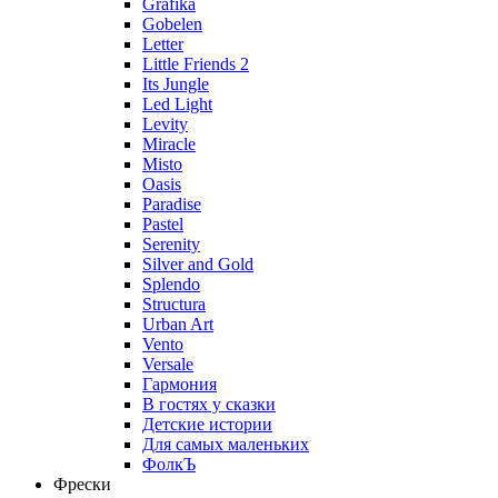
Grafika
Gobelen
Letter
Little Friends 2
Its Jungle
Led Light
Levity
Miracle
Misto
Oasis
Paradise
Pastel
Serenity
Silver and Gold
Splendo
Structura
Urban Art
Vento
Versale
Гармония
В гостях у сказки
Детские истории
Для самых маленьких
ФолкЪ
Фрески