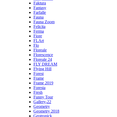
Faktura
Fantasy
Farfalle
Fauna
Fauna Zoom
Felicita
Ferma
Fiore
FLArt
Flo
Floreale
Florescence
Floreale 24
FLY DREAM
Flying Hill
Forest
Frame
Frame 2019
Foresta
Fresh
Funny Tour
Gallery-22
Geometry
Geometry 2018
Geotropick