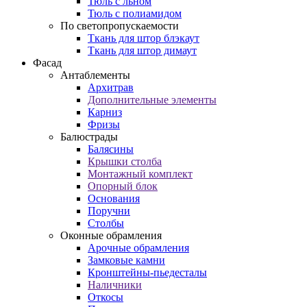
Тюль с льном
Тюль с полиамидом
По светопропускаемости
Ткань для штор блэкаут
Ткань для штор димаут
Фасад
Антаблементы
Архитрав
Дополнительные элементы
Карниз
Фризы
Балюстрады
Балясины
Крышки столба
Монтажный комплект
Опорный блок
Основания
Поручни
Столбы
Оконные обрамления
Арочные обрамления
Замковые камни
Кронштейны-пьедесталы
Наличники
Откосы