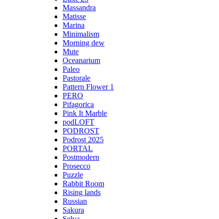
Massandra
Matisse
Marina
Minimalism
Morning dew
Mute
Oceanarium
Paleo
Pastorale
Pattern Flower 1
PERO
Pifagorica
Pink It Marble
podLOFT
PODROST
Podrost 2025
PORTAL
Postmodern
Prosecco
Puzzle
Rabbit Room
Rising lands
Russian
Sakura
Selva