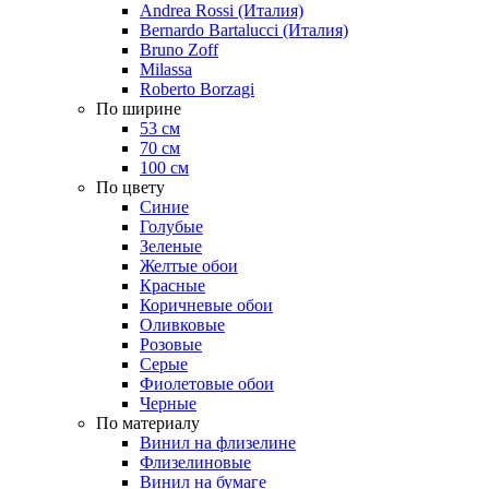
Andrea Rossi (Италия)
Bernardo Bartalucci (Италия)
Bruno Zoff
Milassa
Roberto Borzagi
По ширине
53 см
70 см
100 см
По цвету
Синие
Голубые
Зеленые
Желтые обои
Красные
Коричневые обои
Оливковые
Розовые
Серые
Фиолетовые обои
Черные
По материалу
Винил на флизелине
Флизелиновые
Винил на бумаге