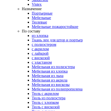
Vistex
Назначение
Портьерные
Мебельные
Тюлевые
Мебельные пожаростойкие
По составу
из хлопка
Ткань лен для штор и портьер
с полиэстером
с акрилом
с лайкрой
с вискозой
с эластаном
Мебельная из полиэстера
Мебельная из хлопка
Мебельная из льна
Мебельная из акрила
Мебельная из вискозы
Мебельная из полипропилена
Тюль с акрилом
Тюль из полиэстера
Тюль с хлопком
Тюль с вискозой