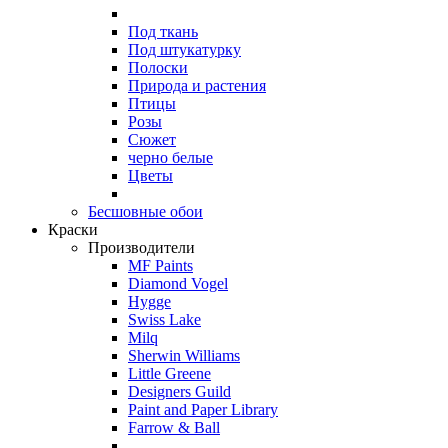
Под ткань
Под штукатурку
Полоски
Природа и растения
Птицы
Розы
Сюжет
черно белые
Цветы
Бесшовные обои
Краски
Производители
MF Paints
Diamond Vogel
Hygge
Swiss Lake
Milq
Sherwin Williams
Little Greene
Designers Guild
Paint and Paper Library
Farrow & Ball