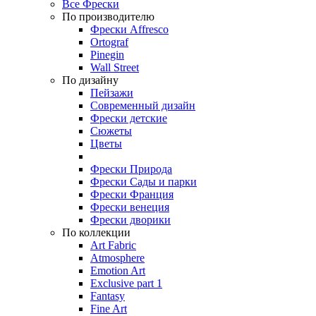
Все Фрески
По производителю
Фрески Affresco
Ortograf
Pinegin
Wall Street
По дизайну
Пейзажи
Современный дизайн
Фрески детские
Сюжеты
Цветы
Фрески Природа
Фрески Сады и парки
Фрески Франция
Фрески венеция
Фрески дворики
По коллекции
Art Fabric
Atmosphere
Emotion Art
Exclusive part 1
Fantasy
Fine Art