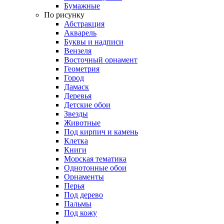
Бумажные
По рисунку
Абстракция
Акварель
Буквы и надписи
Вензеля
Восточный орнамент
Геометрия
Город
Дамаск
Деревья
Детские обои
Звезды
Животные
Под кирпич и камень
Клетка
Книги
Морская тематика
Однотонные обои
Орнаменты
Перья
Под дерево
Пальмы
Под кожу