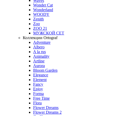
Waves
Wonder Cat
Wonderland
WOODY
Zenith
Zoo
ZOO 21
МУЖСКОЙ СЕТ
Коллекции Ortograf
Adventure
Albero
A la rus
Animality
Artline
Aurora
Bloom Garden
Elegance
Element
Fancy
Enjoy
Forma
Free Time
Flora
Flower Dreams
Flower Dreams 2