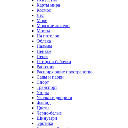
Карты мира
Космос
Лес
Море
Морские жители
Мосты
На потолок
Облака
Пальмы
Пейзаж
Перья
Птицы и бабочки
Растения
Расширяющие пространство
Сады и парки
Спорт
Транспорт
Узоры
Улочки и дворики
Флюид
Цветы
Черно-белые
Шинуазри
Эротика