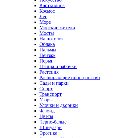
Карты мира
Космос
Лес
Море
Морские жители
Мосты
На потолок
Облака
Пальмы
Пейзаж
Перья
Птицы и бабочки
Растения
Расширяющие пространство
Сады и парки
Спорт
Транспорт
Узоры
Улочки и дворики
Флюид
Цветы
Черно-белые
Шинуазри
Эротика