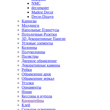
NMC
decomaster
Madest Decor
Decor-Dizayn
Карнизы
Молдинги
Напольные Плинтусы
Потолочные Розетки
3D Декоративные Панели
Угловые элементы
Колонны
Полуколонны
Пилястры
Дверное обрамление
Декоративные камины
Рейки
Обрамление арок
Обрамление зеркал
Уголки
Орнаменты
Ниши
Кессоны и купола
Кронштейны
Клей
Скрытое освещение