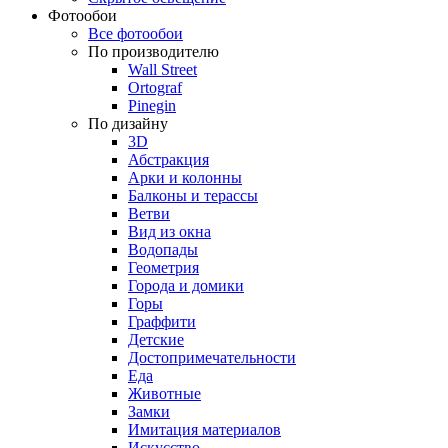
Фотообои
Все фотообои
По производителю
Wall Street
Ortograf
Pinegin
По дизайну
3D
Абстракция
Арки и колонны
Балконы и терассы
Ветви
Вид из окна
Водопады
Геометрия
Города и домики
Горы
Граффити
Детские
Достопримечательности
Еда
Животные
Замки
Имитация материалов
Искусство