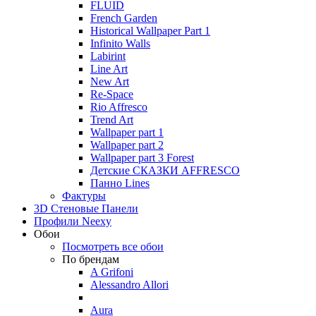
FLUID
French Garden
Historical Wallpaper Part 1
Infinito Walls
Labirint
Line Art
New Art
Re-Space
Rio Affresco
Trend Art
Wallpaper part 1
Wallpaper part 2
Wallpaper part 3 Forest
Детские СКАЗКИ AFFRESCO
Панно Lines
Фактуры
3D Стеновые Панели
Профили Neexy
Обои
Посмотреть все обои
По брендам
A Grifoni
Alessandro Allori
Aura