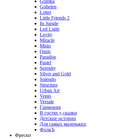
Grafika
Gobelen
Letter
Little Friends 2
Its Jungle
Led Light
Levity
Miracle
Misto
Oasis
Paradise
Pastel
Serenity
Silver and Gold
Splendo
Structura
Urban Art
Vento
Versale
Гармония
В гостях у сказки
Детские истории
Для самых маленьких
ФолкЪ
Фрески