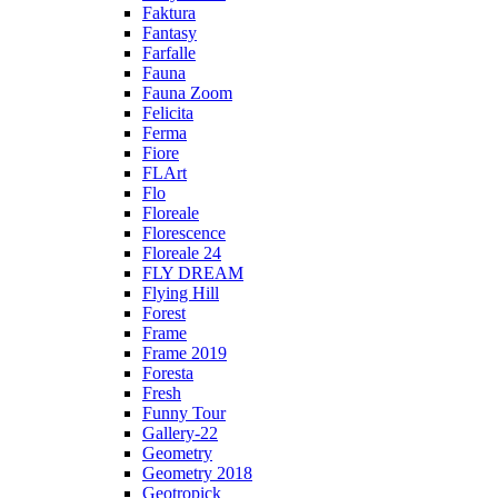
Faktura
Fantasy
Farfalle
Fauna
Fauna Zoom
Felicita
Ferma
Fiore
FLArt
Flo
Floreale
Florescence
Floreale 24
FLY DREAM
Flying Hill
Forest
Frame
Frame 2019
Foresta
Fresh
Funny Tour
Gallery-22
Geometry
Geometry 2018
Geotropick