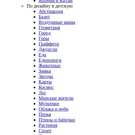
Япония и Китай
По дизайну в детскую
Абстракция
Балет
Воздушные шары
Геометрия
Город
Горы
Граффити
Джунгли
Еда
Единороги
Животные
Замки
Звезды
Карты
Космос
Лес
Морские жители
Мультики
Облака и небо
Перья
Птицы и бабочки
Растения
Спорт