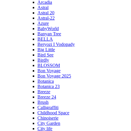
Arcadia
Astral
Astral 20
Astral-22
Azure
BabyWorld
Banyan Tree
BELLA
Beryozi I Vodopady
Big Little
Bird See
Birdly
BLOSSOM
Bon Voyage
Bon Voyage 2025
Botanica
Botanica 23
Breeze
Breeze 24
Brush
Calligraffiti
Childhood Space
Chinoiserie
City Garden
City life