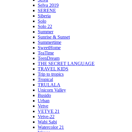
Selva 2019
SERENE
Siberia
Solo
Solo 22
Summer
Sunrise & Sunset
Summertime
SweetHome
TeaTime
TeenDream
THE SECRET LANGUAGE
TRAVEL KIDS
Trip to tropics
Tropical
TRULALA
Unicorn Valley
Busido
Urban
Vetve
VETVE 21
Vetve-22
Wabi Sabi
Watercolor 21