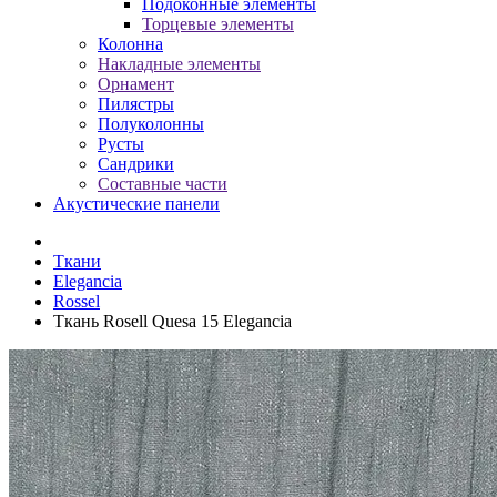
Подоконные элементы
Торцевые элементы
Колонна
Накладные элементы
Орнамент
Пилястры
Полуколонны
Русты
Сандрики
Составные части
Акустические панели
Ткани
Elegancia
Rossel
Ткань Rosell Quesa 15 Elegancia