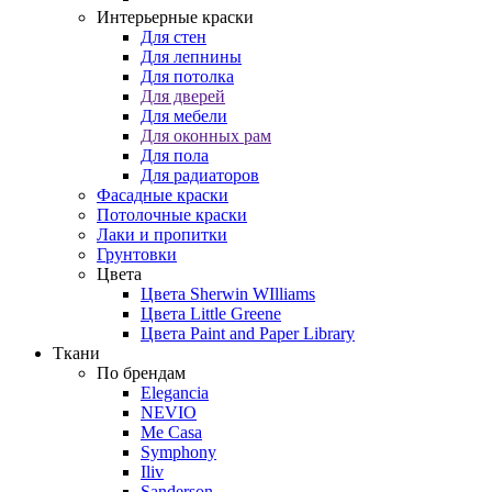
Интерьерные краски
Для стен
Для лепнины
Для потолка
Для дверей
Для мебели
Для оконных рам
Для пола
Для радиаторов
Фасадные краски
Потолочные краски
Лаки и пропитки
Грунтовки
Цвета
Цвета Sherwin WIlliams
Цвета Little Greene
Цвета Paint and Paper Library
Ткани
По брендам
Elegancia
NEVIO
Me Casa
Symphony
Iliv
Sanderson