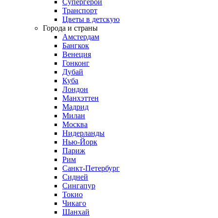
Супергерои
Транспорт
Цветы в детскую
Города и страны
Амстердам
Бангкок
Венеция
Гонконг
Дубай
Куба
Лондон
Манхэттен
Мадрид
Милан
Москва
Нидерланды
Нью-Йорк
Париж
Рим
Санкт-Петербург
Сидней
Сингапур
Токио
Чикаго
Шанхай