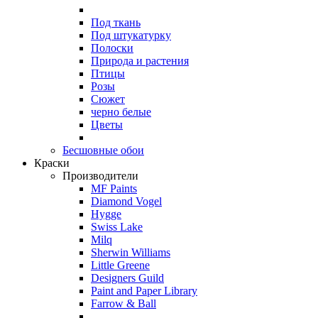
Под ткань
Под штукатурку
Полоски
Природа и растения
Птицы
Розы
Сюжет
черно белые
Цветы
Бесшовные обои
Краски
Производители
MF Paints
Diamond Vogel
Hygge
Swiss Lake
Milq
Sherwin Williams
Little Greene
Designers Guild
Paint and Paper Library
Farrow & Ball