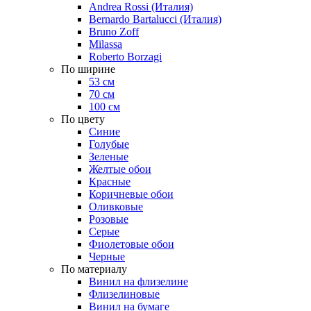
Andrea Rossi (Италия)
Bernardo Bartalucci (Италия)
Bruno Zoff
Milassa
Roberto Borzagi
По ширине
53 см
70 см
100 см
По цвету
Синие
Голубые
Зеленые
Желтые обои
Красные
Коричневые обои
Оливковые
Розовые
Серые
Фиолетовые обои
Черные
По материалу
Винил на флизелине
Флизелиновые
Винил на бумаге