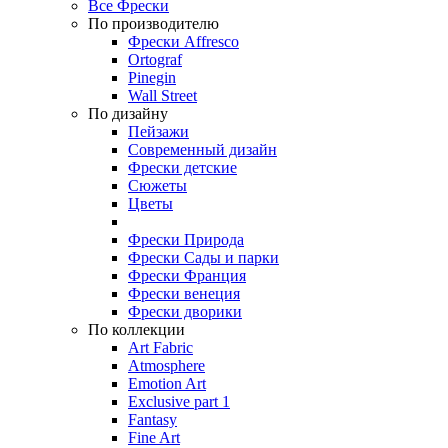
Все Фрески
По производителю
Фрески Affresco
Ortograf
Pinegin
Wall Street
По дизайну
Пейзажи
Современный дизайн
Фрески детские
Сюжеты
Цветы
Фрески Природа
Фрески Сады и парки
Фрески Франция
Фрески венеция
Фрески дворики
По коллекции
Art Fabric
Atmosphere
Emotion Art
Exclusive part 1
Fantasy
Fine Art