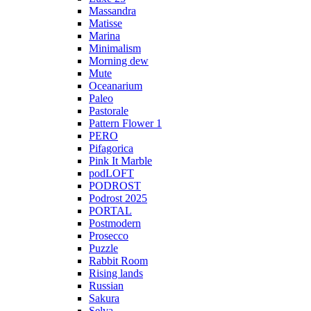
Massandra
Matisse
Marina
Minimalism
Morning dew
Mute
Oceanarium
Paleo
Pastorale
Pattern Flower 1
PERO
Pifagorica
Pink It Marble
podLOFT
PODROST
Podrost 2025
PORTAL
Postmodern
Prosecco
Puzzle
Rabbit Room
Rising lands
Russian
Sakura
Selva