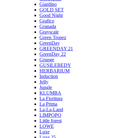
Giardino
GOLD SET
Good Night
Grafico
Granada
Grayscale
Green Tropez
GreenDay
GREENDAY 21
GreenDay 22
Grunge
GUSILEBEDY
HERBARIUM
Induction
Jelly
Jungle
KLUMBA
La Fioritura
La Prima
La-La-Land
LIMPOPO
Little forest
LOWE
Luxe
Luxe 25