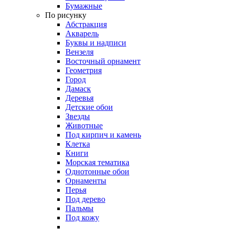
Бумажные
По рисунку
Абстракция
Акварель
Буквы и надписи
Вензеля
Восточный орнамент
Геометрия
Город
Дамаск
Деревья
Детские обои
Звезды
Животные
Под кирпич и камень
Клетка
Книги
Морская тематика
Однотонные обои
Орнаменты
Перья
Под дерево
Пальмы
Под кожу