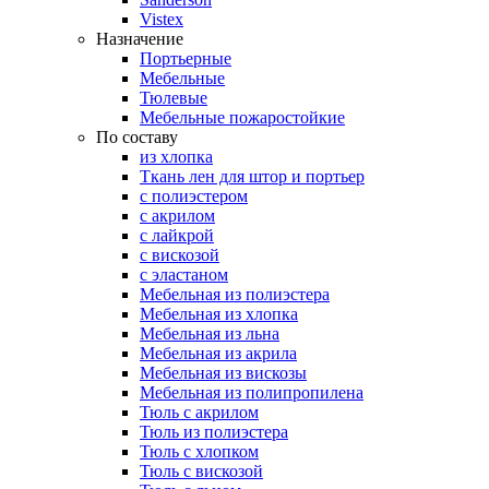
Vistex
Назначение
Портьерные
Мебельные
Тюлевые
Мебельные пожаростойкие
По составу
из хлопка
Ткань лен для штор и портьер
с полиэстером
с акрилом
с лайкрой
с вискозой
с эластаном
Мебельная из полиэстера
Мебельная из хлопка
Мебельная из льна
Мебельная из акрила
Мебельная из вискозы
Мебельная из полипропилена
Тюль с акрилом
Тюль из полиэстера
Тюль с хлопком
Тюль с вискозой