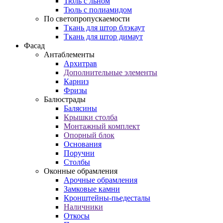
Тюль с льном
Тюль с полиамидом
По светопропускаемости
Ткань для штор блэкаут
Ткань для штор димаут
Фасад
Антаблементы
Архитрав
Дополнительные элементы
Карниз
Фризы
Балюстрады
Балясины
Крышки столба
Монтажный комплект
Опорный блок
Основания
Поручни
Столбы
Оконные обрамления
Арочные обрамления
Замковые камни
Кронштейны-пьедесталы
Наличники
Откосы