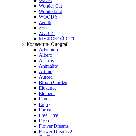
Waves
Wonder Cat
Wonderland
WOODY
Zenith
Zoo
ZOO 21
МУЖСКОЙ СЕТ
Коллекции Ortograf
Adventure
Albero
A la rus
Animality
Artline
Aurora
Bloom Garden
Elegance
Element
Fancy
Enjoy
Forma
Free Time
Flora
Flower Dreams
Flower Dreams 2