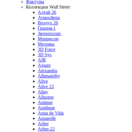
Фактуры
Коллекции Wall Street
Алтай 26
Атмосфера
Воздух 26
Грация-1
Зверополис
Моррисон
Мотивы
3D Force
3D Sys
AIR
Ajoure
Alexandra
Alhmagriby
Alive
Alive 22
Altay
Allusion
Antique
Applique
Aqua de Vida
Aquarelle
Arbre
Arbre-22