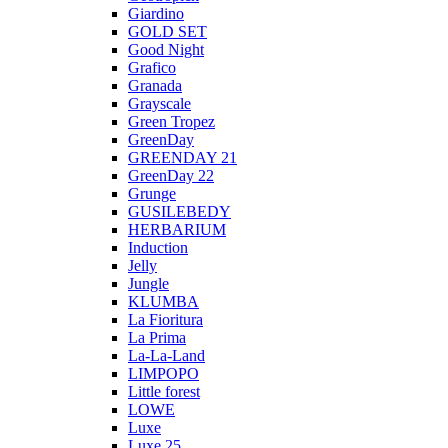
Giardino
GOLD SET
Good Night
Grafico
Granada
Grayscale
Green Tropez
GreenDay
GREENDAY 21
GreenDay 22
Grunge
GUSILEBEDY
HERBARIUM
Induction
Jelly
Jungle
KLUMBA
La Fioritura
La Prima
La-La-Land
LIMPOPO
Little forest
LOWE
Luxe
Luxe 25