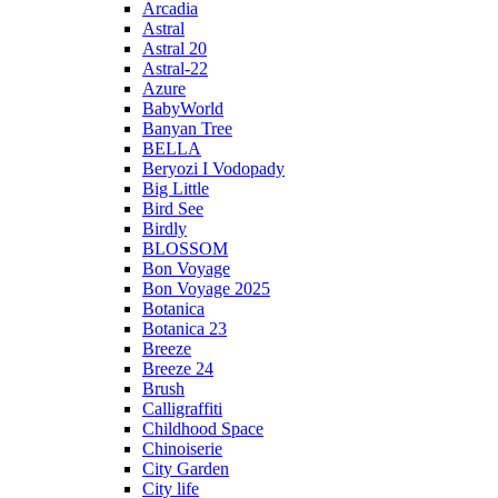
Arcadia
Astral
Astral 20
Astral-22
Azure
BabyWorld
Banyan Tree
BELLA
Beryozi I Vodopady
Big Little
Bird See
Birdly
BLOSSOM
Bon Voyage
Bon Voyage 2025
Botanica
Botanica 23
Breeze
Breeze 24
Brush
Calligraffiti
Childhood Space
Chinoiserie
City Garden
City life