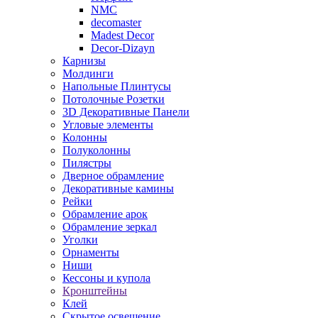
NMC
decomaster
Madest Decor
Decor-Dizayn
Карнизы
Молдинги
Напольные Плинтусы
Потолочные Розетки
3D Декоративные Панели
Угловые элементы
Колонны
Полуколонны
Пилястры
Дверное обрамление
Декоративные камины
Рейки
Обрамление арок
Обрамление зеркал
Уголки
Орнаменты
Ниши
Кессоны и купола
Кронштейны
Клей
Скрытое освещение