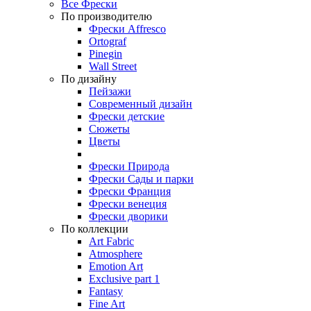
Все Фрески
По производителю
Фрески Affresco
Ortograf
Pinegin
Wall Street
По дизайну
Пейзажи
Современный дизайн
Фрески детские
Сюжеты
Цветы
Фрески Природа
Фрески Сады и парки
Фрески Франция
Фрески венеция
Фрески дворики
По коллекции
Art Fabric
Atmosphere
Emotion Art
Exclusive part 1
Fantasy
Fine Art