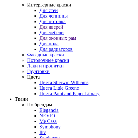
Интерьерные краски
Для стен
Для лепнины
Для потолка
Для дверей
Для мебели
Для оконных рам
Для пола
Для радиаторов
Фасадные краски
Потолочные краски
Лаки и пропитки
Грунтовки
Цвета
Цвета Sherwin WIlliams
Цвета Little Greene
Цвета Paint and Paper Library
Ткани
По брендам
Elegancia
NEVIO
Me Casa
Symphony
Iliv
Sanderson