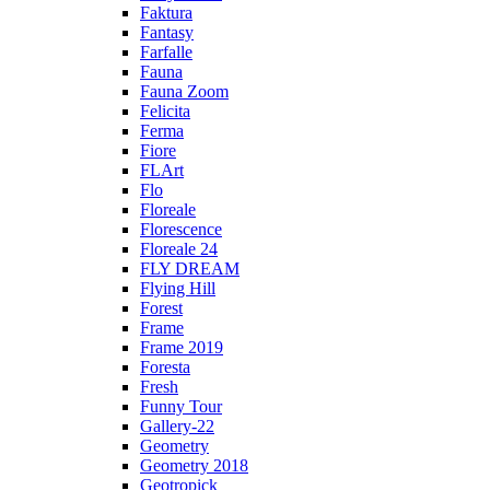
Faktura
Fantasy
Farfalle
Fauna
Fauna Zoom
Felicita
Ferma
Fiore
FLArt
Flo
Floreale
Florescence
Floreale 24
FLY DREAM
Flying Hill
Forest
Frame
Frame 2019
Foresta
Fresh
Funny Tour
Gallery-22
Geometry
Geometry 2018
Geotropick