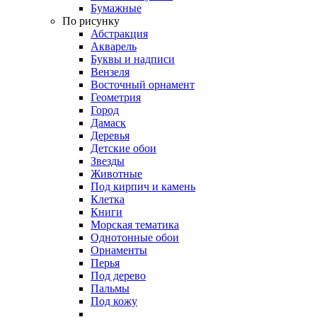
Бумажные
По рисунку
Абстракция
Акварель
Буквы и надписи
Вензеля
Восточный орнамент
Геометрия
Город
Дамаск
Деревья
Детские обои
Звезды
Животные
Под кирпич и камень
Клетка
Книги
Морская тематика
Однотонные обои
Орнаменты
Перья
Под дерево
Пальмы
Под кожу