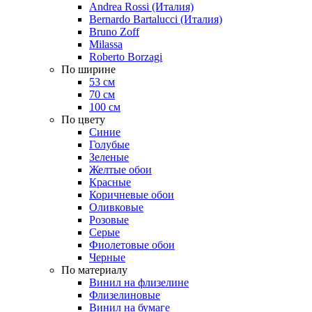
Andrea Rossi (Италия)
Bernardo Bartalucci (Италия)
Bruno Zoff
Milassa
Roberto Borzagi
По ширине
53 см
70 см
100 см
По цвету
Синие
Голубые
Зеленые
Желтые обои
Красные
Коричневые обои
Оливковые
Розовые
Серые
Фиолетовые обои
Черные
По материалу
Винил на флизелине
Флизелиновые
Винил на бумаге