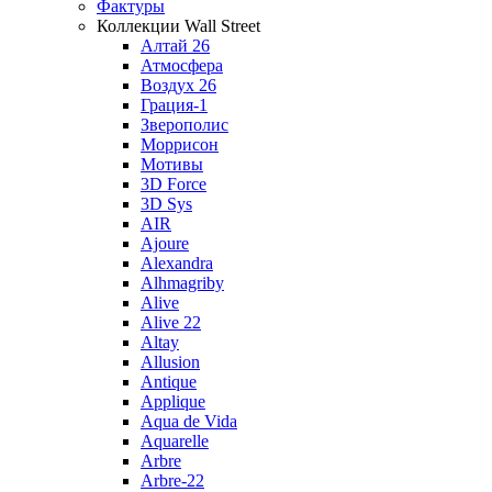
Фактуры
Коллекции Wall Street
Алтай 26
Атмосфера
Воздух 26
Грация-1
Зверополис
Моррисон
Мотивы
3D Force
3D Sys
AIR
Ajoure
Alexandra
Alhmagriby
Alive
Alive 22
Altay
Allusion
Antique
Applique
Aqua de Vida
Aquarelle
Arbre
Arbre-22