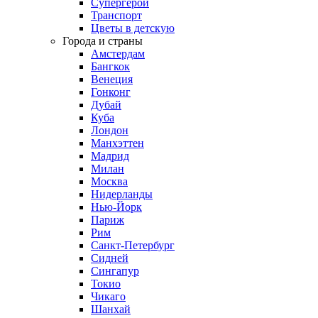
Супергерои
Транспорт
Цветы в детскую
Города и страны
Амстердам
Бангкок
Венеция
Гонконг
Дубай
Куба
Лондон
Манхэттен
Мадрид
Милан
Москва
Нидерланды
Нью-Йорк
Париж
Рим
Санкт-Петербург
Сидней
Сингапур
Токио
Чикаго
Шанхай