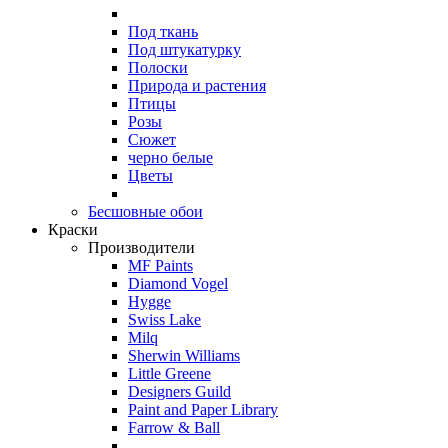
Под ткань
Под штукатурку
Полоски
Природа и растения
Птицы
Розы
Сюжет
черно белые
Цветы
Бесшовные обои
Краски
Производители
MF Paints
Diamond Vogel
Hygge
Swiss Lake
Milq
Sherwin Williams
Little Greene
Designers Guild
Paint and Paper Library
Farrow & Ball