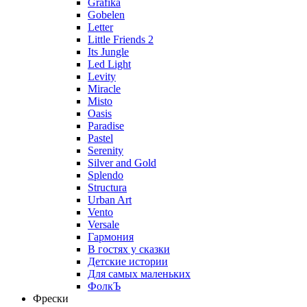
Grafika
Gobelen
Letter
Little Friends 2
Its Jungle
Led Light
Levity
Miracle
Misto
Oasis
Paradise
Pastel
Serenity
Silver and Gold
Splendo
Structura
Urban Art
Vento
Versale
Гармония
В гостях у сказки
Детские истории
Для самых маленьких
ФолкЪ
Фрески