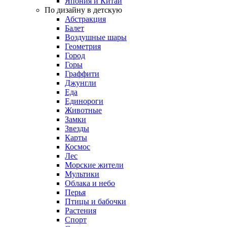
Япония и Китай
По дизайну в детскую
Абстракция
Балет
Воздушные шары
Геометрия
Город
Горы
Граффити
Джунгли
Еда
Единороги
Животные
Замки
Звезды
Карты
Космос
Лес
Морские жители
Мультики
Облака и небо
Перья
Птицы и бабочки
Растения
Спорт