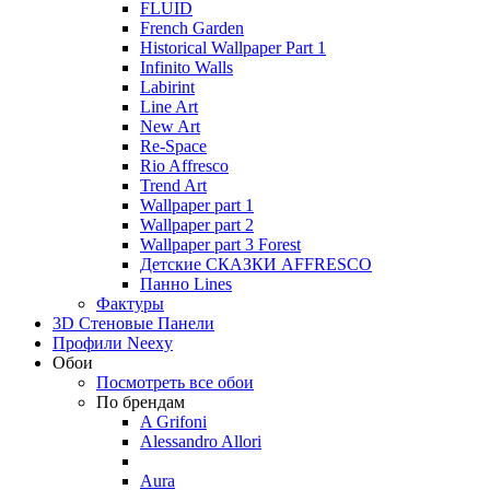
FLUID
French Garden
Historical Wallpaper Part 1
Infinito Walls
Labirint
Line Art
New Art
Re-Space
Rio Affresco
Trend Art
Wallpaper part 1
Wallpaper part 2
Wallpaper part 3 Forest
Детские СКАЗКИ AFFRESCO
Панно Lines
Фактуры
3D Стеновые Панели
Профили Neexy
Обои
Посмотреть все обои
По брендам
A Grifoni
Alessandro Allori
Aura