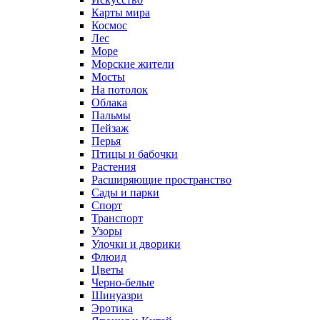
Карты мира
Космос
Лес
Море
Морские жители
Мосты
На потолок
Облака
Пальмы
Пейзаж
Перья
Птицы и бабочки
Растения
Расширяющие пространство
Сады и парки
Спорт
Транспорт
Узоры
Улочки и дворики
Флюид
Цветы
Черно-белые
Шинуазри
Эротика