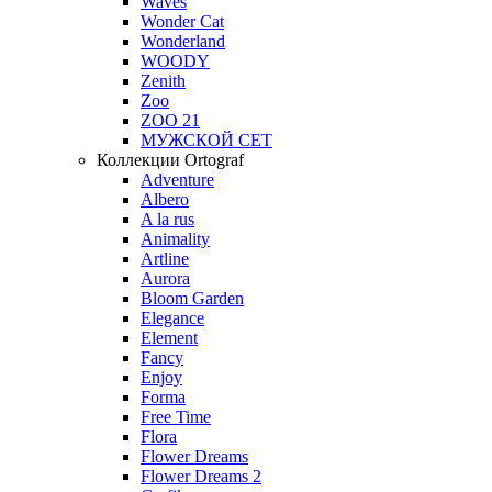
Waves
Wonder Cat
Wonderland
WOODY
Zenith
Zoo
ZOO 21
МУЖСКОЙ СЕТ
Коллекции Ortograf
Adventure
Albero
A la rus
Animality
Artline
Aurora
Bloom Garden
Elegance
Element
Fancy
Enjoy
Forma
Free Time
Flora
Flower Dreams
Flower Dreams 2