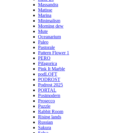
Massandra
Matisse
Marina
Minimalism
Morning dew
Mute
Oceanarium
Paleo
Pastorale
Pattern Flower 1
PERO
Pifagorica
Pink It Marble
podLOFT
PODROST
Podrost 2025
PORTAL
Postmodern
Prosecco
Puzzle
Rabbit Room
Rising lands
Russian
Sakura
Selva