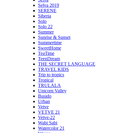
Selva 2019
SERENE
Siberia
Solo
Solo 22
Summer
Sunrise & Sunset
Summertime
SweetHome
TeaTime
TeenDream
THE SECRET LANGUAGE
TRAVEL KIDS
Trip to tropics
Tropical
TRULALA
Unicorn Valley
Busido
Urban
Vetve
VETVE 21
Vetve-22
Wabi Sabi
Watercolor 21