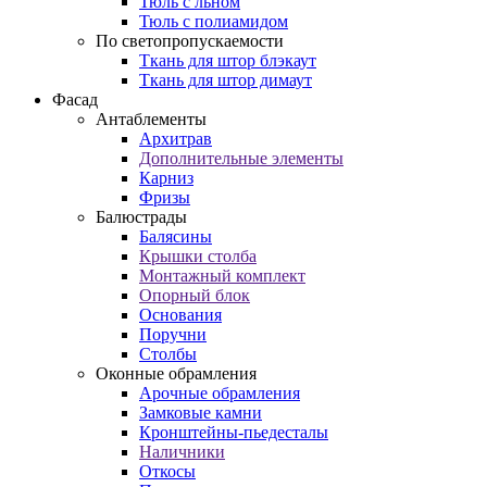
Тюль с льном
Тюль с полиамидом
По светопропускаемости
Ткань для штор блэкаут
Ткань для штор димаут
Фасад
Антаблементы
Архитрав
Дополнительные элементы
Карниз
Фризы
Балюстрады
Балясины
Крышки столба
Монтажный комплект
Опорный блок
Основания
Поручни
Столбы
Оконные обрамления
Арочные обрамления
Замковые камни
Кронштейны-пьедесталы
Наличники
Откосы