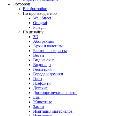
Фотообои
Все фотообои
По производителю
Wall Street
Ortograf
Pinegin
По дизайну
3D
Абстракция
Арки и колонны
Балконы и терассы
Ветви
Вид из окна
Водопады
Геометрия
Города и домики
Горы
Граффити
Детские
Достопримечательности
Еда
Животные
Замки
Имитация материалов
Искусство