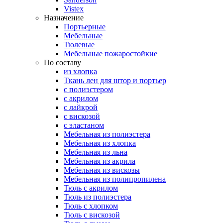
Vistex
Назначение
Портьерные
Мебельные
Тюлевые
Мебельные пожаростойкие
По составу
из хлопка
Ткань лен для штор и портьер
с полиэстером
с акрилом
с лайкрой
с вискозой
с эластаном
Мебельная из полиэстера
Мебельная из хлопка
Мебельная из льна
Мебельная из акрила
Мебельная из вискозы
Мебельная из полипропилена
Тюль с акрилом
Тюль из полиэстера
Тюль с хлопком
Тюль с вискозой