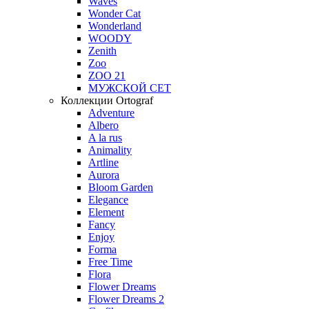
Waves
Wonder Cat
Wonderland
WOODY
Zenith
Zoo
ZOO 21
МУЖСКОЙ СЕТ
Коллекции Ortograf
Adventure
Albero
A la rus
Animality
Artline
Aurora
Bloom Garden
Elegance
Element
Fancy
Enjoy
Forma
Free Time
Flora
Flower Dreams
Flower Dreams 2