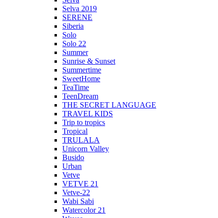
Selva 2019
SERENE
Siberia
Solo
Solo 22
Summer
Sunrise & Sunset
Summertime
SweetHome
TeaTime
TeenDream
THE SECRET LANGUAGE
TRAVEL KIDS
Trip to tropics
Tropical
TRULALA
Unicorn Valley
Busido
Urban
Vetve
VETVE 21
Vetve-22
Wabi Sabi
Watercolor 21