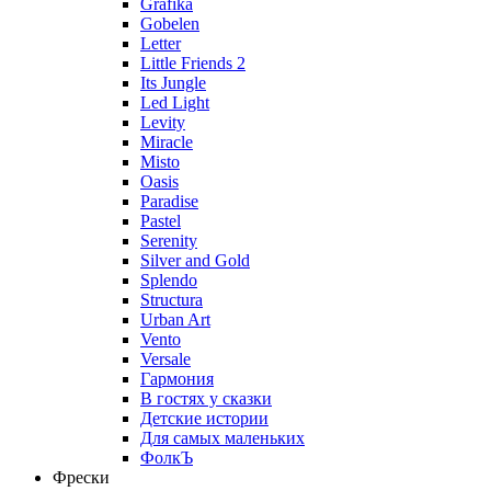
Grafika
Gobelen
Letter
Little Friends 2
Its Jungle
Led Light
Levity
Miracle
Misto
Oasis
Paradise
Pastel
Serenity
Silver and Gold
Splendo
Structura
Urban Art
Vento
Versale
Гармония
В гостях у сказки
Детские истории
Для самых маленьких
ФолкЪ
Фрески