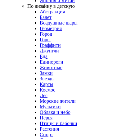
Япония и Китай
По дизайну в детскую
Абстракция
Балет
Воздушные шары
Геометрия
Город
Горы
Граффити
Джунгли
Еда
Единороги
Животные
Замки
Звезды
Карты
Космос
Лес
Морские жители
Мультики
Облака и небо
Перья
Птицы и бабочки
Растения
Спорт