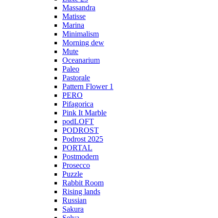
Massandra
Matisse
Marina
Minimalism
Morning dew
Mute
Oceanarium
Paleo
Pastorale
Pattern Flower 1
PERO
Pifagorica
Pink It Marble
podLOFT
PODROST
Podrost 2025
PORTAL
Postmodern
Prosecco
Puzzle
Rabbit Room
Rising lands
Russian
Sakura
Selva