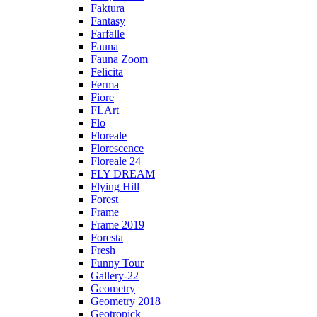
Faktura
Fantasy
Farfalle
Fauna
Fauna Zoom
Felicita
Ferma
Fiore
FLArt
Flo
Floreale
Florescence
Floreale 24
FLY DREAM
Flying Hill
Forest
Frame
Frame 2019
Foresta
Fresh
Funny Tour
Gallery-22
Geometry
Geometry 2018
Geotropick