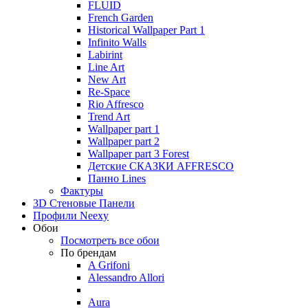
FLUID
French Garden
Historical Wallpaper Part 1
Infinito Walls
Labirint
Line Art
New Art
Re-Space
Rio Affresco
Trend Art
Wallpaper part 1
Wallpaper part 2
Wallpaper part 3 Forest
Детские СКАЗКИ AFFRESCO
Панно Lines
Фактуры
3D Стеновые Панели
Профили Neexy
Обои
Посмотреть все обои
По брендам
A Grifoni
Alessandro Allori
Aura