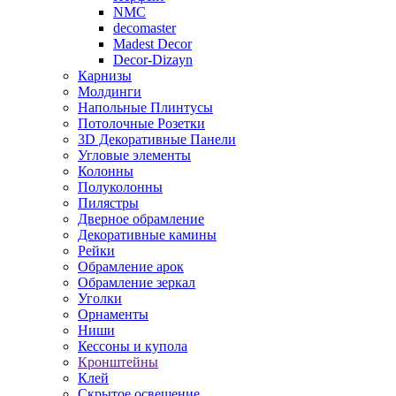
NMC
decomaster
Madest Decor
Decor-Dizayn
Карнизы
Молдинги
Напольные Плинтусы
Потолочные Розетки
3D Декоративные Панели
Угловые элементы
Колонны
Полуколонны
Пилястры
Дверное обрамление
Декоративные камины
Рейки
Обрамление арок
Обрамление зеркал
Уголки
Орнаменты
Ниши
Кессоны и купола
Кронштейны
Клей
Скрытое освещение