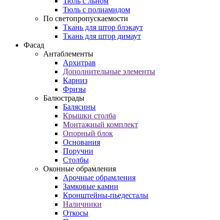
Тюль с льном
Тюль с полиамидом
По светопропускаемости
Ткань для штор блэкаут
Ткань для штор димаут
Фасад
Антаблементы
Архитрав
Дополнительные элементы
Карниз
Фризы
Балюстрады
Балясины
Крышки столба
Монтажный комплект
Опорный блок
Основания
Поручни
Столбы
Оконные обрамления
Арочные обрамления
Замковые камни
Кронштейны-пьедесталы
Наличники
Откосы