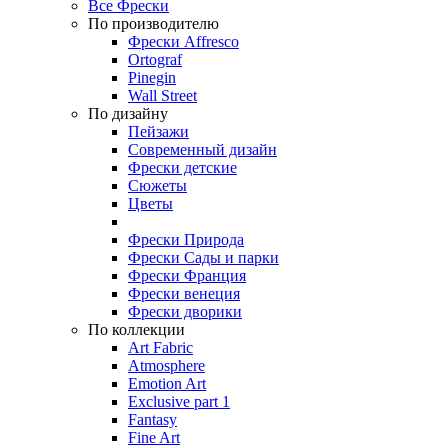
Все Фрески
По производителю
Фрески Affresco
Ortograf
Pinegin
Wall Street
По дизайну
Пейзажи
Современный дизайн
Фрески детские
Сюжеты
Цветы
Фрески Природа
Фрески Сады и парки
Фрески Франция
Фрески венеция
Фрески дворики
По коллекции
Art Fabric
Atmosphere
Emotion Art
Exclusive part 1
Fantasy
Fine Art