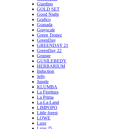
Giardino
GOLD SET
Good Night
Grafico
Granada
Grayscale
Green Tropez
GreenDay
GREENDAY 21
GreenDay 22
Grunge
GUSILEBEDY
HERBARIUM
Induction
Jelly
Jungle
KLUMBA
La Fioritura
La Prima
La-La-Land
LIMPOPO
Little forest
LOWE
Luxe
Luxe 25