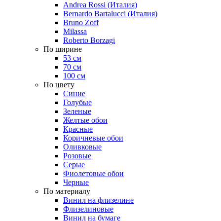
Andrea Rossi (Италия)
Bernardo Bartalucci (Италия)
Bruno Zoff
Milassa
Roberto Borzagi
По ширине
53 см
70 см
100 см
По цвету
Синие
Голубые
Зеленые
Желтые обои
Красные
Коричневые обои
Оливковые
Розовые
Серые
Фиолетовые обои
Черные
По материалу
Винил на флизелине
Флизелиновые
Винил на бумаге