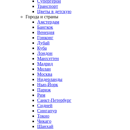
Супергерои
Транспорт
Цветы в детскую
Города и страны
Амстердам
Бангкок
Венеция
Гонконг
Дубай
Куба
Лондон
Манхэттен
Мадрид
Милан
Москва
Нидерланды
Нью-Йорк
Париж
Рим
Санкт-Петербург
Сидней
Сингапур
Токио
Чикаго
Шанхай