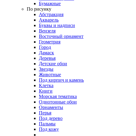
Бумажные
По рисунку
Абстракция
Акварель
Буквы и надписи
Вензеля
Восточный орнамент
Геометрия
Город
Дамаск
Деревья
Детские обои
Звезды
Животные
Под кирпич и камень
Клетка
Книги
Морская тематика
Однотонные обои
Орнаменты
Перья
Под дерево
Пальмы
Под кожу