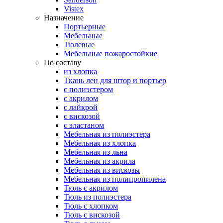
Vistex
Назначение
Портьерные
Мебельные
Тюлевые
Мебельные пожаростойкие
По составу
из хлопка
Ткань лен для штор и портьер
с полиэстером
с акрилом
с лайкрой
с вискозой
с эластаном
Мебельная из полиэстера
Мебельная из хлопка
Мебельная из льна
Мебельная из акрила
Мебельная из вискозы
Мебельная из полипропилена
Тюль с акрилом
Тюль из полиэстера
Тюль с хлопком
Тюль с вискозой