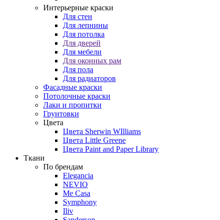
Интерьерные краски
Для стен
Для лепнины
Для потолка
Для дверей
Для мебели
Для оконных рам
Для пола
Для радиаторов
Фасадные краски
Потолочные краски
Лаки и пропитки
Грунтовки
Цвета
Цвета Sherwin WIlliams
Цвета Little Greene
Цвета Paint and Paper Library
Ткани
По брендам
Elegancia
NEVIO
Me Casa
Symphony
Iliv
Sanderson