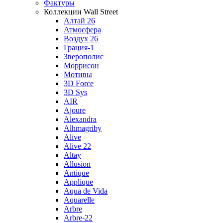
Фактуры
Коллекции Wall Street
Алтай 26
Атмосфера
Воздух 26
Грация-1
Зверополис
Моррисон
Мотивы
3D Force
3D Sys
AIR
Ajoure
Alexandra
Alhmagriby
Alive
Alive 22
Altay
Allusion
Antique
Applique
Aqua de Vida
Aquarelle
Arbre
Arbre-22