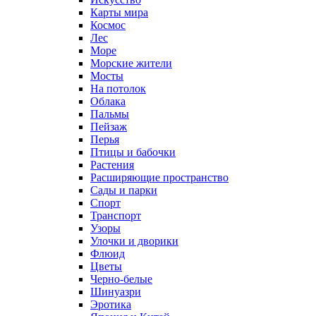
Карты мира
Космос
Лес
Море
Морские жители
Мосты
На потолок
Облака
Пальмы
Пейзаж
Перья
Птицы и бабочки
Растения
Расширяющие пространство
Сады и парки
Спорт
Транспорт
Узоры
Улочки и дворики
Флюид
Цветы
Черно-белые
Шинуазри
Эротика