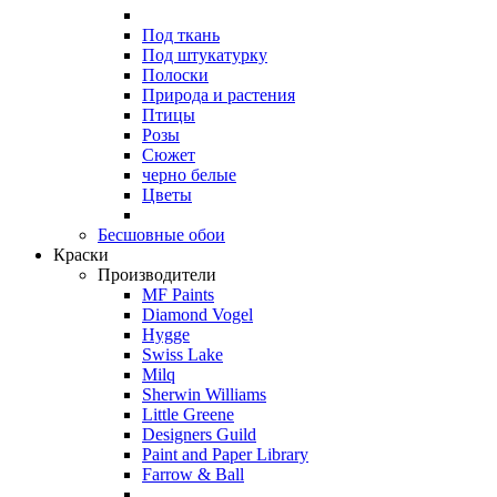
Под ткань
Под штукатурку
Полоски
Природа и растения
Птицы
Розы
Сюжет
черно белые
Цветы
Бесшовные обои
Краски
Производители
MF Paints
Diamond Vogel
Hygge
Swiss Lake
Milq
Sherwin Williams
Little Greene
Designers Guild
Paint and Paper Library
Farrow & Ball