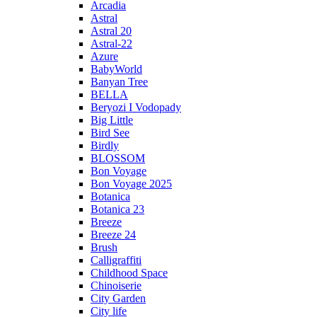
Arcadia
Astral
Astral 20
Astral-22
Azure
BabyWorld
Banyan Tree
BELLA
Beryozi I Vodopady
Big Little
Bird See
Birdly
BLOSSOM
Bon Voyage
Bon Voyage 2025
Botanica
Botanica 23
Breeze
Breeze 24
Brush
Calligraffiti
Childhood Space
Chinoiserie
City Garden
City life