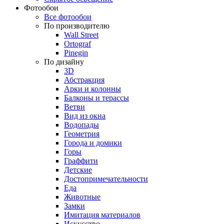
Фотообои
Все фотообои
По производителю
Wall Street
Ortograf
Pinegin
По дизайну
3D
Абстракция
Арки и колонны
Балконы и терассы
Ветви
Вид из окна
Водопады
Геометрия
Города и домики
Горы
Граффити
Детские
Достопримечательности
Еда
Животные
Замки
Имитация материалов
Искусство