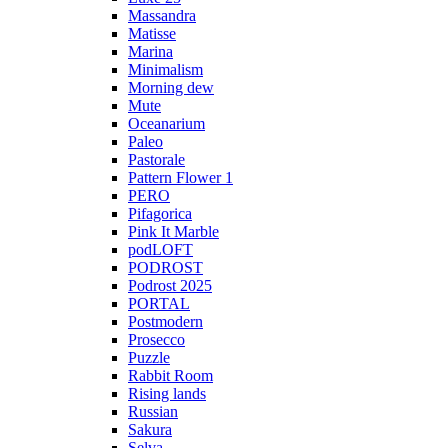
Massandra
Matisse
Marina
Minimalism
Morning dew
Mute
Oceanarium
Paleo
Pastorale
Pattern Flower 1
PERO
Pifagorica
Pink It Marble
podLOFT
PODROST
Podrost 2025
PORTAL
Postmodern
Prosecco
Puzzle
Rabbit Room
Rising lands
Russian
Sakura
Selva