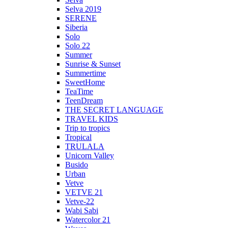
Selva 2019
SERENE
Siberia
Solo
Solo 22
Summer
Sunrise & Sunset
Summertime
SweetHome
TeaTime
TeenDream
THE SECRET LANGUAGE
TRAVEL KIDS
Trip to tropics
Tropical
TRULALA
Unicorn Valley
Busido
Urban
Vetve
VETVE 21
Vetve-22
Wabi Sabi
Watercolor 21