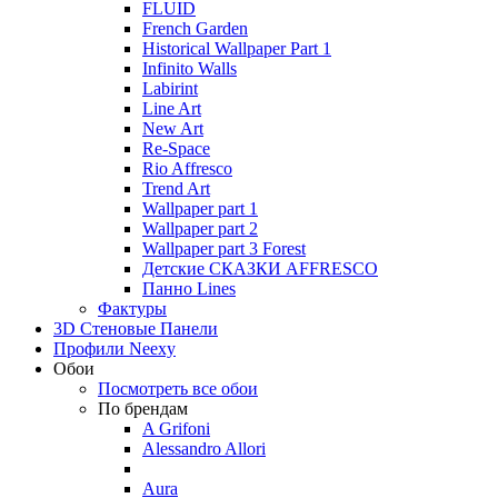
FLUID
French Garden
Historical Wallpaper Part 1
Infinito Walls
Labirint
Line Art
New Art
Re-Space
Rio Affresco
Trend Art
Wallpaper part 1
Wallpaper part 2
Wallpaper part 3 Forest
Детские СКАЗКИ AFFRESCO
Панно Lines
Фактуры
3D Стеновые Панели
Профили Neexy
Обои
Посмотреть все обои
По брендам
A Grifoni
Alessandro Allori
Aura