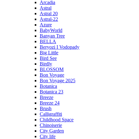
Arcadia
Astral
Astral 20
Astral-22
Azure
BabyWorld
Banyan Tree
BELLA
Beryozi I Vodopady
Big Little
Bird See
Birdly
BLOSSOM
Bon Voyage
Bon Voyage 2025
Botanica
Botanica 23
Breeze
Breeze 24
Brush
Calligraffiti
Childhood Space
Chinoiserie
City Garden
City life