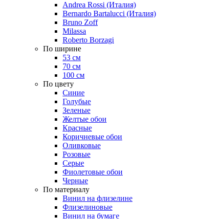
Andrea Rossi (Италия)
Bernardo Bartalucci (Италия)
Bruno Zoff
Milassa
Roberto Borzagi
По ширине
53 см
70 см
100 см
По цвету
Синие
Голубые
Зеленые
Желтые обои
Красные
Коричневые обои
Оливковые
Розовые
Серые
Фиолетовые обои
Черные
По материалу
Винил на флизелине
Флизелиновые
Винил на бумаге