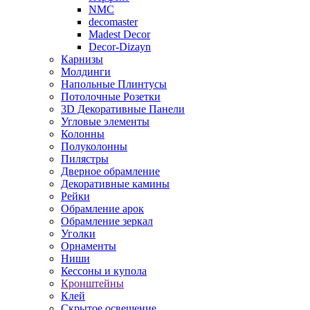
NMC
decomaster
Madest Decor
Decor-Dizayn
Карнизы
Молдинги
Напольные Плинтусы
Потолочные Розетки
3D Декоративные Панели
Угловые элементы
Колонны
Полуколонны
Пилястры
Дверное обрамление
Декоративные камины
Рейки
Обрамление арок
Обрамление зеркал
Уголки
Орнаменты
Ниши
Кессоны и купола
Кронштейны
Клей
Скрытое освещение