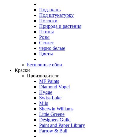
Под ткань
Под штукатурку
Полоски
Природа и растения
Птицы
Розы
Сюжет
черно белые
Цветы
Бесшовные обои
Краски
Производители
MF Paints
Diamond Vogel
Hygge
Swiss Lake
Milq
Sherwin Williams
Little Greene
Designers Guild
Paint and Paper Library
Farrow & Ball