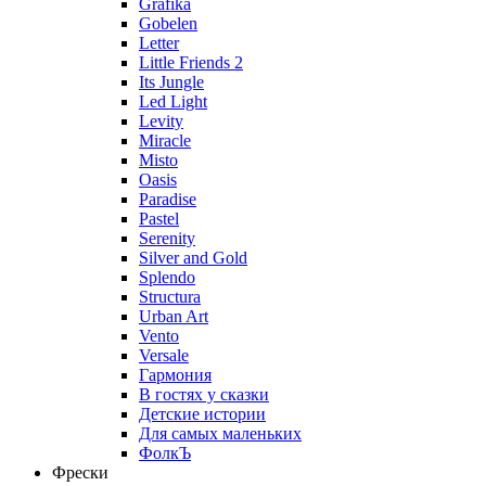
Grafika
Gobelen
Letter
Little Friends 2
Its Jungle
Led Light
Levity
Miracle
Misto
Oasis
Paradise
Pastel
Serenity
Silver and Gold
Splendo
Structura
Urban Art
Vento
Versale
Гармония
В гостях у сказки
Детские истории
Для самых маленьких
ФолкЪ
Фрески