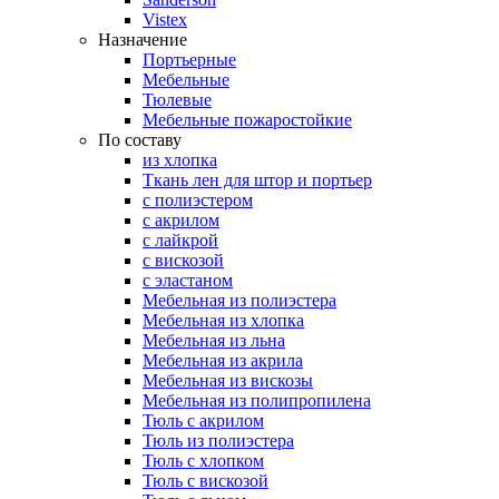
Vistex
Назначение
Портьерные
Мебельные
Тюлевые
Мебельные пожаростойкие
По составу
из хлопка
Ткань лен для штор и портьер
с полиэстером
с акрилом
с лайкрой
с вискозой
с эластаном
Мебельная из полиэстера
Мебельная из хлопка
Мебельная из льна
Мебельная из акрила
Мебельная из вискозы
Мебельная из полипропилена
Тюль с акрилом
Тюль из полиэстера
Тюль с хлопком
Тюль с вискозой