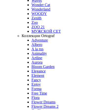
Waves
Wonder Cat
Wonderland
WOODY
Zenith
Zoo
ZOO 21
МУЖСКОЙ СЕТ
Коллекции Ortograf
Adventure
Albero
A la rus
Animality
Artline
Aurora
Bloom Garden
Elegance
Element
Fancy
Enjoy
Forma
Free Time
Flora
Flower Dreams
Flower Dreams 2