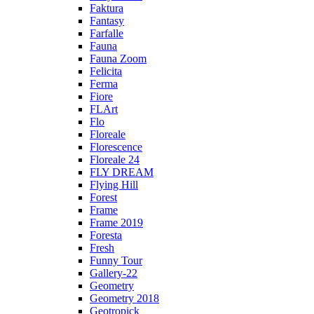
Faktura
Fantasy
Farfalle
Fauna
Fauna Zoom
Felicita
Ferma
Fiore
FLArt
Flo
Floreale
Florescence
Floreale 24
FLY DREAM
Flying Hill
Forest
Frame
Frame 2019
Foresta
Fresh
Funny Tour
Gallery-22
Geometry
Geometry 2018
Geotropick