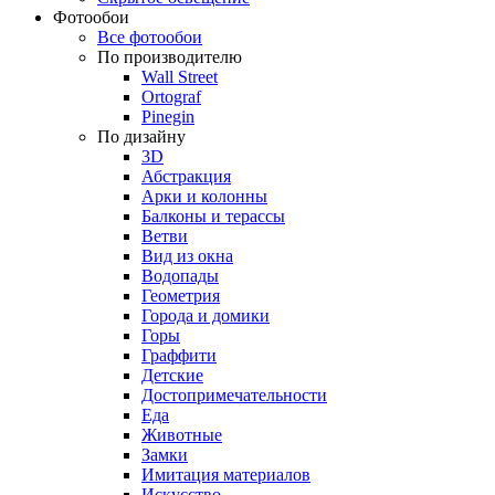
Фотообои
Все фотообои
По производителю
Wall Street
Ortograf
Pinegin
По дизайну
3D
Абстракция
Арки и колонны
Балконы и терассы
Ветви
Вид из окна
Водопады
Геометрия
Города и домики
Горы
Граффити
Детские
Достопримечательности
Еда
Животные
Замки
Имитация материалов
Искусство