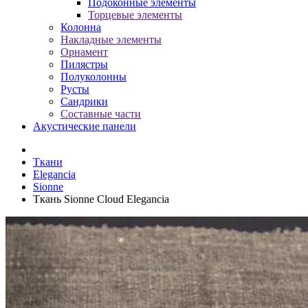
Подоконные элементы
Торцевые элементы
Колонна
Накладные элементы
Орнамент
Пилястры
Полуколонны
Русты
Сандрики
Составные части
Акустические панели
Ткани
Elegancia
Sionne
Ткань Sionne Cloud Elegancia