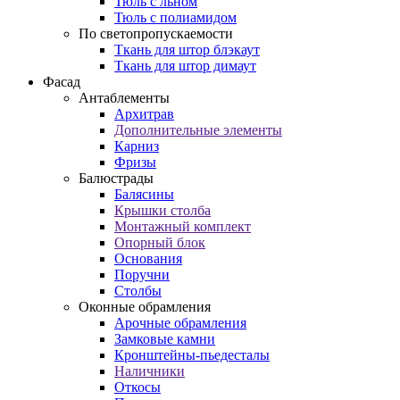
Тюль с льном
Тюль с полиамидом
По светопропускаемости
Ткань для штор блэкаут
Ткань для штор димаут
Фасад
Антаблементы
Архитрав
Дополнительные элементы
Карниз
Фризы
Балюстрады
Балясины
Крышки столба
Монтажный комплект
Опорный блок
Основания
Поручни
Столбы
Оконные обрамления
Арочные обрамления
Замковые камни
Кронштейны-пьедесталы
Наличники
Откосы