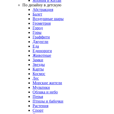
Япония и Китай
По дизайну в детскую
Абстракция
Балет
Воздушные шары
Геометрия
Город
Горы
Граффити
Джунгли
Еда
Единороги
Животные
Замки
Звезды
Карты
Космос
Лес
Морские жители
Мультики
Облака и небо
Перья
Птицы и бабочки
Растения
Спорт