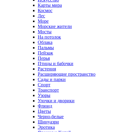
Карты мира
Космос
Лес
Море
Морские жители
Мосты
На потолок
Облака
Пальмы
Пейзаж
Перья
Птицы и бабочки
Растения
Расширяющие пространство
Сады и парки
Спорт
Транспорт
Узоры
Улочки и дворики
Флюид
Цветы
Черно-белые
Шинуазри
Эротика