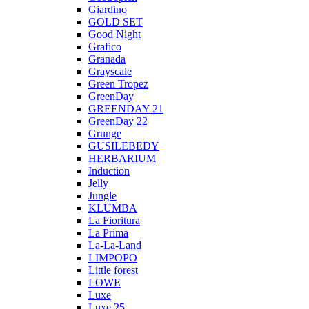
Giardino
GOLD SET
Good Night
Grafico
Granada
Grayscale
Green Tropez
GreenDay
GREENDAY 21
GreenDay 22
Grunge
GUSILEBEDY
HERBARIUM
Induction
Jelly
Jungle
KLUMBA
La Fioritura
La Prima
La-La-Land
LIMPOPO
Little forest
LOWE
Luxe
Luxe 25