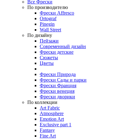
Все Фрески
По производителю
Фрески Affresco
Ortograf
Pinegin
Wall Street
По дизайну
Пейзажи
Современный дизайн
Фрески детские
Сюжеты
Цветы
Фрески Природа
Фрески Сады и парки
Фрески Франция
Фрески венеция
Фрески дворики
По коллекции
Art Fabric
Atmosphere
Emotion Art
Exclusive part 1
Fantasy
Fine Art