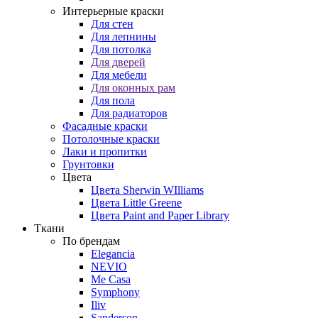
Интерьерные краски
Для стен
Для лепнины
Для потолка
Для дверей
Для мебели
Для оконных рам
Для пола
Для радиаторов
Фасадные краски
Потолочные краски
Лаки и пропитки
Грунтовки
Цвета
Цвета Sherwin WIlliams
Цвета Little Greene
Цвета Paint and Paper Library
Ткани
По брендам
Elegancia
NEVIO
Me Casa
Symphony
Iliv
Sanderson