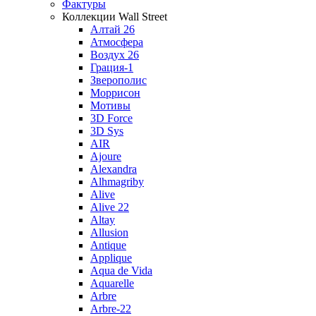
Фактуры
Коллекции Wall Street
Алтай 26
Атмосфера
Воздух 26
Грация-1
Зверополис
Моррисон
Мотивы
3D Force
3D Sys
AIR
Ajoure
Alexandra
Alhmagriby
Alive
Alive 22
Altay
Allusion
Antique
Applique
Aqua de Vida
Aquarelle
Arbre
Arbre-22