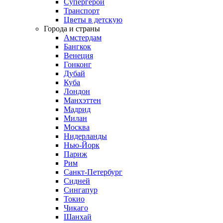
Супергерои
Транспорт
Цветы в детскую
Города и страны
Амстердам
Бангкок
Венеция
Гонконг
Дубай
Куба
Лондон
Манхэттен
Мадрид
Милан
Москва
Нидерланды
Нью-Йорк
Париж
Рим
Санкт-Петербург
Сидней
Сингапур
Токио
Чикаго
Шанхай