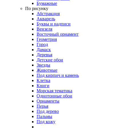
Бумажные
По рисунку
Абстракция
Акварель
Буквы и надписи
Вензеля
Восточный орнамент
Геометрия
Город
Дамаск
Деревья
Детские обои
Звезды
Животные
Под кирпич и камень
Клетка
Книги
Морская тематика
Однотонные обои
Орнаменты
Перья
Под дерево
Пальмы
Под кожу