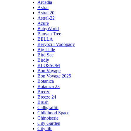
Arcadia
Astral
Astral 20
Astral-22
Azure
BabyWorld
Banyan Tree
BELLA
Beryozi I Vodopady
Big Little
Bird See
Birdly
BLOSSOM
Bon Voyage
Bon Voyage 2025
Botanica
Botanica 23
Breeze
Breeze 24
Brush
Calligraffiti
Childhood Space
Chinoiserie
City Garden
City life