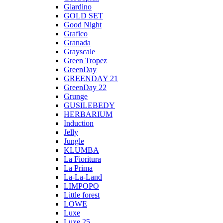
Giardino
GOLD SET
Good Night
Grafico
Granada
Grayscale
Green Tropez
GreenDay
GREENDAY 21
GreenDay 22
Grunge
GUSILEBEDY
HERBARIUM
Induction
Jelly
Jungle
KLUMBA
La Fioritura
La Prima
La-La-Land
LIMPOPO
Little forest
LOWE
Luxe
Luxe 25