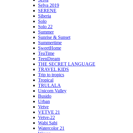
Selva 2019
SERENE
Siberia
Solo
Solo 22
Summer
Sunrise & Sunset
Summertime
SweetHome
TeaTime
TeenDream
THE SECRET LANGUAGE
TRAVEL KIDS
Trip to tropics
Tropical
TRULALA
Unicorn Valley
Busido
Urban
Vetve
VETVE 21
Vetve-22
Wabi Sabi
Watercolor 21