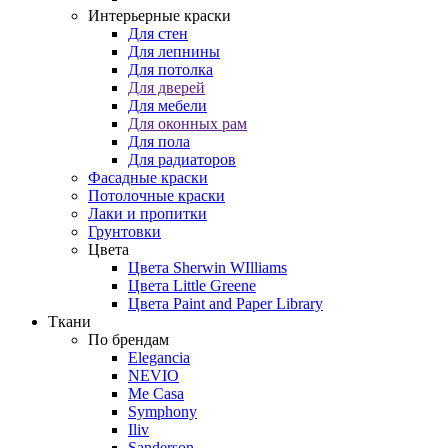
Интерьерные краски
Для стен
Для лепнины
Для потолка
Для дверей
Для мебели
Для оконных рам
Для пола
Для радиаторов
Фасадные краски
Потолочные краски
Лаки и пропитки
Грунтовки
Цвета
Цвета Sherwin WIlliams
Цвета Little Greene
Цвета Paint and Paper Library
Ткани
По брендам
Elegancia
NEVIO
Me Casa
Symphony
Iliv
Sanderson