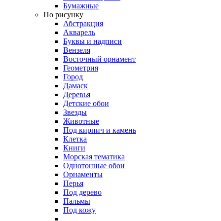
Бумажные
По рисунку
Абстракция
Акварель
Буквы и надписи
Вензеля
Восточный орнамент
Геометрия
Город
Дамаск
Деревья
Детские обои
Звезды
Животные
Под кирпич и камень
Клетка
Книги
Морская тематика
Однотонные обои
Орнаменты
Перья
Под дерево
Пальмы
Под кожу