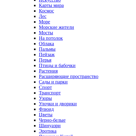
Карты мира
Космос
Лес
Море
Морские жители
Мосты
На потолок
Облака
Пальмы
Пейзаж
Перья
Птицы и бабочки
Растения
Расширяющие пространство
Сады и парки
Спорт
Транспорт
Узоры
Улочки и дворики
Флюид
Цветы
Черно-белые
Шинуазри
Эротика