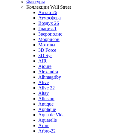
Фактуры
Коллекции Wall Street
Алтай 26
Атмосфера
Воздух 26
Грация-1
Зверополис
Моррисон
Мотивы
3D Force
3D Sys
AIR
Ajoure
Alexandra
Alhmagriby
Alive
Alive 22
Altay
Allusion
Antique
Applique
Aqua de Vida
Aquarelle
Arbre
Arbre-22