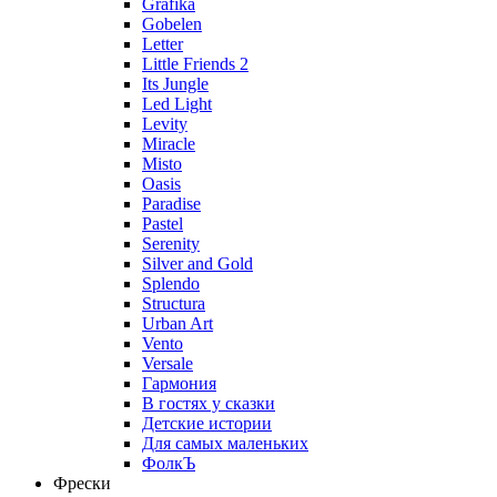
Grafika
Gobelen
Letter
Little Friends 2
Its Jungle
Led Light
Levity
Miracle
Misto
Oasis
Paradise
Pastel
Serenity
Silver and Gold
Splendo
Structura
Urban Art
Vento
Versale
Гармония
В гостях у сказки
Детские истории
Для самых маленьких
ФолкЪ
Фрески