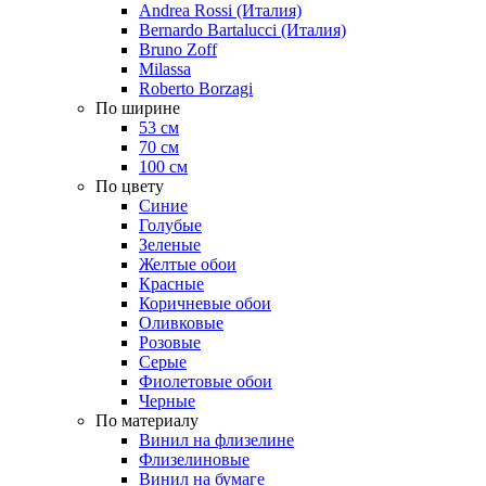
Andrea Rossi (Италия)
Bernardo Bartalucci (Италия)
Bruno Zoff
Milassa
Roberto Borzagi
По ширине
53 см
70 см
100 см
По цвету
Синие
Голубые
Зеленые
Желтые обои
Красные
Коричневые обои
Оливковые
Розовые
Серые
Фиолетовые обои
Черные
По материалу
Винил на флизелине
Флизелиновые
Винил на бумаге