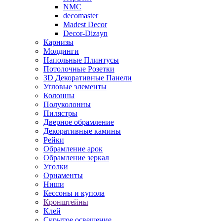
NMC
decomaster
Madest Decor
Decor-Dizayn
Карнизы
Молдинги
Напольные Плинтусы
Потолочные Розетки
3D Декоративные Панели
Угловые элементы
Колонны
Полуколонны
Пилястры
Дверное обрамление
Декоративные камины
Рейки
Обрамление арок
Обрамление зеркал
Уголки
Орнаменты
Ниши
Кессоны и купола
Кронштейны
Клей
Скрытое освещение