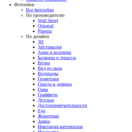
Фотообои
Все фотообои
По производителю
Wall Street
Ortograf
Pinegin
По дизайну
3D
Абстракция
Арки и колонны
Балконы и терассы
Ветви
Вид из окна
Водопады
Геометрия
Города и домики
Горы
Граффити
Детские
Достопримечательности
Еда
Животные
Замки
Имитация материалов
Искусство