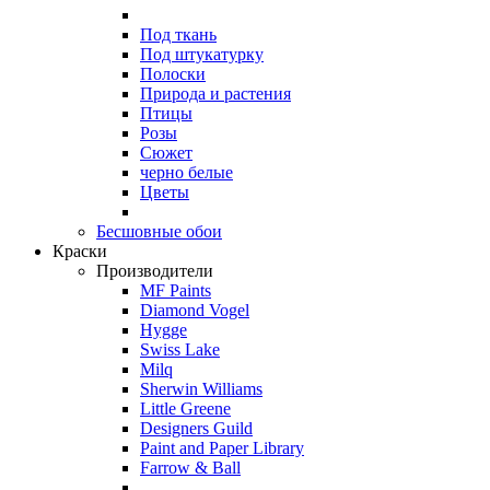
Под ткань
Под штукатурку
Полоски
Природа и растения
Птицы
Розы
Сюжет
черно белые
Цветы
Бесшовные обои
Краски
Производители
MF Paints
Diamond Vogel
Hygge
Swiss Lake
Milq
Sherwin Williams
Little Greene
Designers Guild
Paint and Paper Library
Farrow & Ball