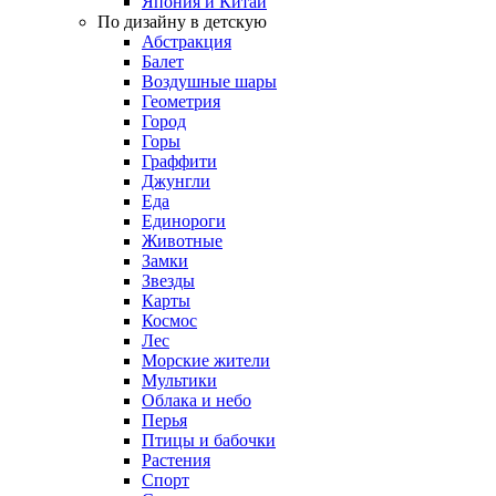
Япония и Китай
По дизайну в детскую
Абстракция
Балет
Воздушные шары
Геометрия
Город
Горы
Граффити
Джунгли
Еда
Единороги
Животные
Замки
Звезды
Карты
Космос
Лес
Морские жители
Мультики
Облака и небо
Перья
Птицы и бабочки
Растения
Спорт