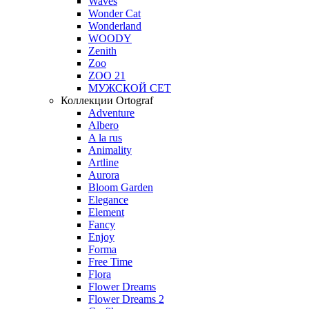
Waves
Wonder Cat
Wonderland
WOODY
Zenith
Zoo
ZOO 21
МУЖСКОЙ СЕТ
Коллекции Ortograf
Adventure
Albero
A la rus
Animality
Artline
Aurora
Bloom Garden
Elegance
Element
Fancy
Enjoy
Forma
Free Time
Flora
Flower Dreams
Flower Dreams 2