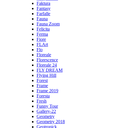
Faktura
Fantasy
Farfalle
Fauna
Fauna Zoom
Felicita
Ferma
Fiore
FLArt
Flo
Floreale
Florescence
Floreale 24
FLY DREAM
Flying Hill
Forest
Frame
Frame 2019
Foresta
Fresh
Funny Tour
Gallery-22
Geometry
Geometry 2018
Geotropick