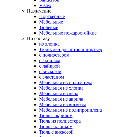
Vistex
Назначение
Портьерные
Мебельные
Тюлевые
Мебельные пожаростойкие
По составу
из хлопка
Ткань лен для штор и портьер
с полиэстером
с акрилом
с лайкрой
с вискозой
с эластаном
Мебельная из полиэстера
Мебельная из хлопка
Мебельная из льна
Мебельная из акрила
Мебельная из вискозы
Мебельная из полипропилена
Тюль с акрилом
Тюль из полиэстера
Тюль с хлопком
Тюль с вискозой