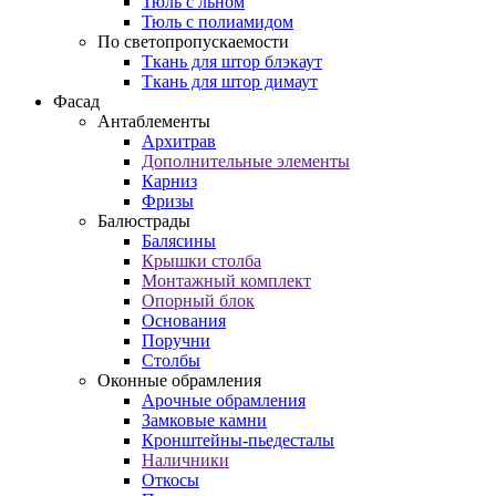
Тюль с льном
Тюль с полиамидом
По светопропускаемости
Ткань для штор блэкаут
Ткань для штор димаут
Фасад
Антаблементы
Архитрав
Дополнительные элементы
Карниз
Фризы
Балюстрады
Балясины
Крышки столба
Монтажный комплект
Опорный блок
Основания
Поручни
Столбы
Оконные обрамления
Арочные обрамления
Замковые камни
Кронштейны-пьедесталы
Наличники
Откосы