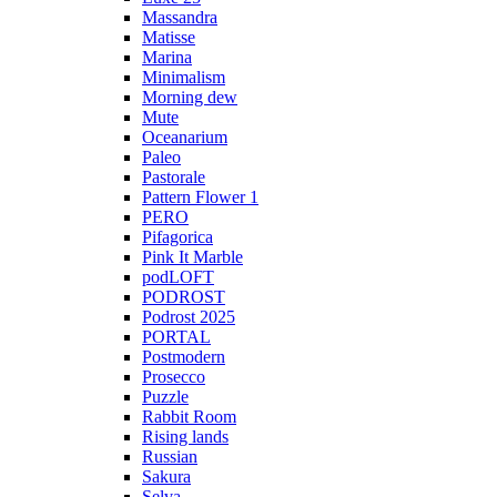
Massandra
Matisse
Marina
Minimalism
Morning dew
Mute
Oceanarium
Paleo
Pastorale
Pattern Flower 1
PERO
Pifagorica
Pink It Marble
podLOFT
PODROST
Podrost 2025
PORTAL
Postmodern
Prosecco
Puzzle
Rabbit Room
Rising lands
Russian
Sakura
Selva