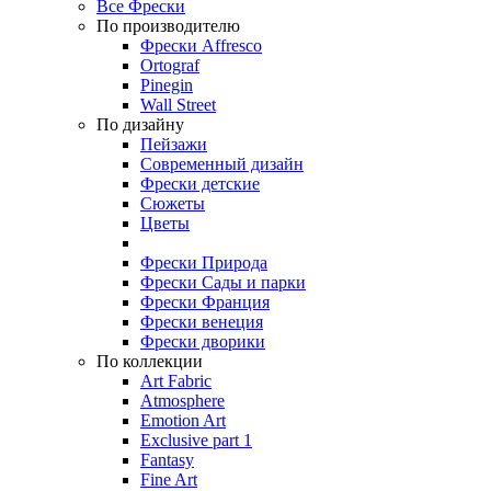
Все Фрески
По производителю
Фрески Affresco
Ortograf
Pinegin
Wall Street
По дизайну
Пейзажи
Современный дизайн
Фрески детские
Сюжеты
Цветы
Фрески Природа
Фрески Сады и парки
Фрески Франция
Фрески венеция
Фрески дворики
По коллекции
Art Fabric
Atmosphere
Emotion Art
Exclusive part 1
Fantasy
Fine Art