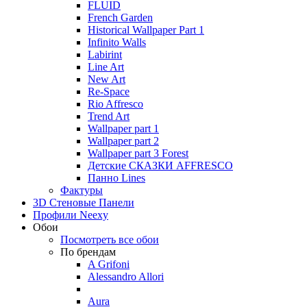
FLUID
French Garden
Historical Wallpaper Part 1
Infinito Walls
Labirint
Line Art
New Art
Re-Space
Rio Affresco
Trend Art
Wallpaper part 1
Wallpaper part 2
Wallpaper part 3 Forest
Детские СКАЗКИ AFFRESCO
Панно Lines
Фактуры
3D Стеновые Панели
Профили Neexy
Обои
Посмотреть все обои
По брендам
A Grifoni
Alessandro Allori
Aura