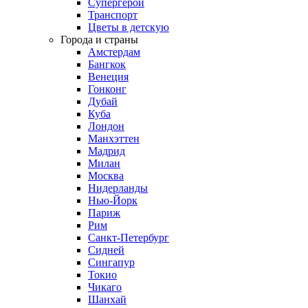
Супергерои
Транспорт
Цветы в детскую
Города и страны
Амстердам
Бангкок
Венеция
Гонконг
Дубай
Куба
Лондон
Манхэттен
Мадрид
Милан
Москва
Нидерланды
Нью-Йорк
Париж
Рим
Санкт-Петербург
Сидней
Сингапур
Токио
Чикаго
Шанхай