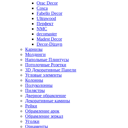
Orac Decor
Cosca
Fabello Decor
Ultrawood
Перфект
NMC
decomaster
Madest Decor
Decor-Dizayn
Карнизы
Молдинги
Напольные Плинтусы
Потолочные Розетки
3D Декоративные Панели
Угловые элементы
Колонны
Полуколонны
Пилястры
Дверное обрамление
Декоративные камины
Рейки
Обрамление арок
Обрамление зеркал
Уголки
Орнаменты