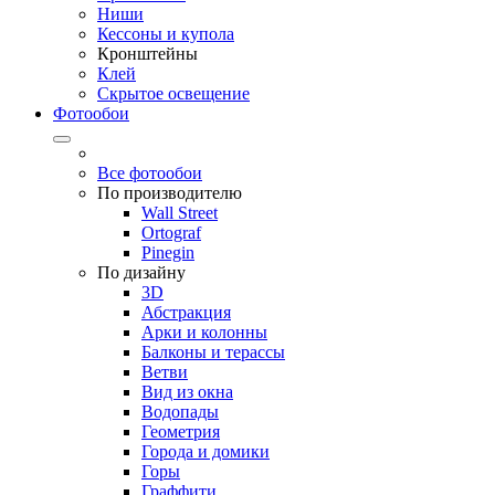
Ниши
Кессоны и купола
Кронштейны
Клей
Скрытое освещение
Фотообои
Все фотообои
По производителю
Wall Street
Ortograf
Pinegin
По дизайну
3D
Абстракция
Арки и колонны
Балконы и терассы
Ветви
Вид из окна
Водопады
Геометрия
Города и домики
Горы
Граффити