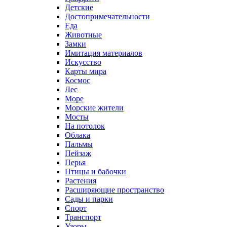
Детские
Достопримечательности
Еда
Животные
Замки
Имитация материалов
Искусство
Карты мира
Космос
Лес
Море
Морские жители
Мосты
На потолок
Облака
Пальмы
Пейзаж
Перья
Птицы и бабочки
Растения
Расширяющие пространство
Сады и парки
Спорт
Транспорт
Узоры