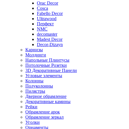
Orac Decor
Cosca
Fabello Decor
Ultrawood
Перфект
NMC
decomaster
Madest Decor
Decor-Dizayn
Карнизы
Молдинги
Напольные Плинтусы
Потолочные Розетки
3D Декоративные Панели
Угловые элементы
Колонны
Полуколонны
Пилястры
Дверное обрамление
Декоративные камины
Рейки
Обрамление арок
Обрамление зеркал
Уголки
Орнаменты