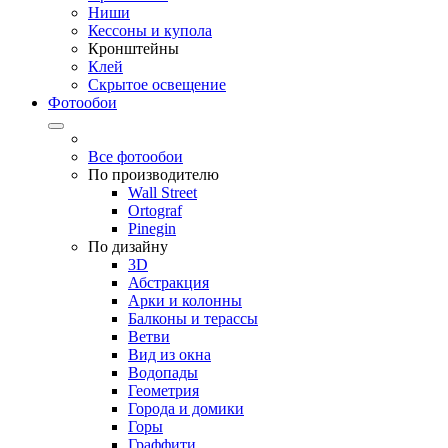
Ниши
Кессоны и купола
Кронштейны
Клей
Скрытое освещение
Фотообои
Все фотообои
По производителю
Wall Street
Ortograf
Pinegin
По дизайну
3D
Абстракция
Арки и колонны
Балконы и терассы
Ветви
Вид из окна
Водопады
Геометрия
Города и домики
Горы
Граффити