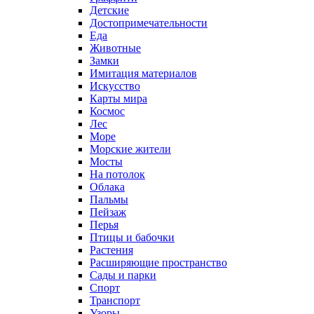
Детские
Достопримечательности
Еда
Животные
Замки
Имитация материалов
Искусство
Карты мира
Космос
Лес
Море
Морские жители
Мосты
На потолок
Облака
Пальмы
Пейзаж
Перья
Птицы и бабочки
Растения
Расширяющие пространство
Сады и парки
Спорт
Транспорт
Узоры