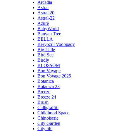
Arcadia
Astral
Astral 20
Astral-22
Azure
BabyWorld
Banyan Tree
BELLA
Beryozi I Vodopady
Big Little
Bird See
Birdly
BLOSSOM
Bon Voyage
Bon Voyage 2025
Botanica
Botanica 23
Breeze
Breeze 24
Brush
Calligraffiti
Childhood Space
Chinoiserie
City Garden
City life