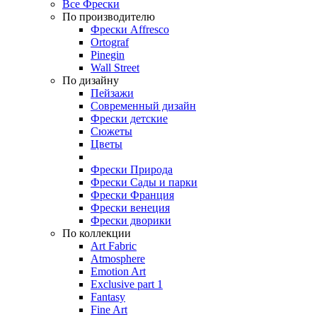
Все Фрески
По производителю
Фрески Affresco
Ortograf
Pinegin
Wall Street
По дизайну
Пейзажи
Современный дизайн
Фрески детские
Сюжеты
Цветы
Фрески Природа
Фрески Сады и парки
Фрески Франция
Фрески венеция
Фрески дворики
По коллекции
Art Fabric
Atmosphere
Emotion Art
Exclusive part 1
Fantasy
Fine Art