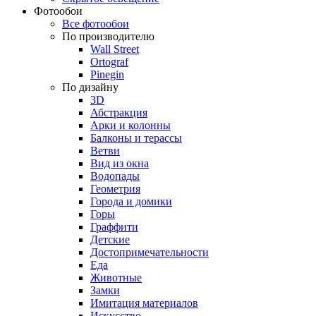
Фотообои
Все фотообои
По производителю
Wall Street
Ortograf
Pinegin
По дизайну
3D
Абстракция
Арки и колонны
Балконы и терассы
Ветви
Вид из окна
Водопады
Геометрия
Города и домики
Горы
Граффити
Детские
Достопримечательности
Еда
Животные
Замки
Имитация материалов
Искусство