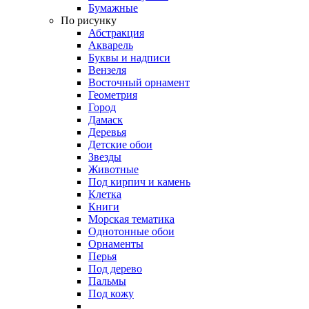
Бумажные
По рисунку
Абстракция
Акварель
Буквы и надписи
Вензеля
Восточный орнамент
Геометрия
Город
Дамаск
Деревья
Детские обои
Звезды
Животные
Под кирпич и камень
Клетка
Книги
Морская тематика
Однотонные обои
Орнаменты
Перья
Под дерево
Пальмы
Под кожу