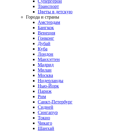
Супергерои
Транспорт
Цветы в детскую
Города и страны
Амстердам
Бангкок
Венеция
Гонконг
Дубай
Куба
Лондон
Манхэттен
Мадрид
Милан
Москва
Нидерланды
Нью-Йорк
Париж
Рим
Санкт-Петербург
Сидней
Сингапур
Токио
Чикаго
Шанхай