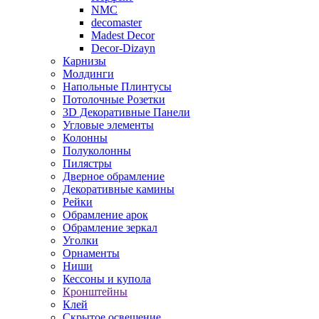
NMC
decomaster
Madest Decor
Decor-Dizayn
Карнизы
Молдинги
Напольные Плинтусы
Потолочные Розетки
3D Декоративные Панели
Угловые элементы
Колонны
Полуколонны
Пилястры
Дверное обрамление
Декоративные камины
Рейки
Обрамление арок
Обрамление зеркал
Уголки
Орнаменты
Ниши
Кессоны и купола
Кронштейны
Клей
Скрытое освещение