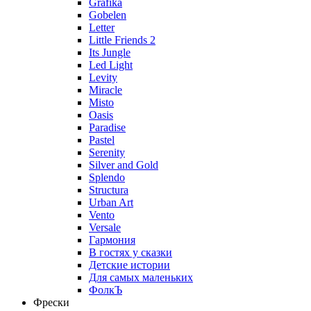
Grafika
Gobelen
Letter
Little Friends 2
Its Jungle
Led Light
Levity
Miracle
Misto
Oasis
Paradise
Pastel
Serenity
Silver and Gold
Splendo
Structura
Urban Art
Vento
Versale
Гармония
В гостях у сказки
Детские истории
Для самых маленьких
ФолкЪ
Фрески