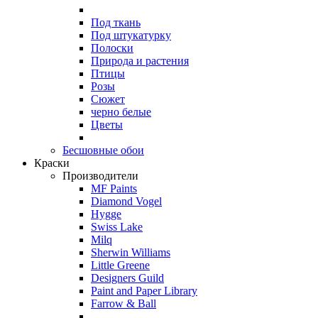
Под ткань
Под штукатурку
Полоски
Природа и растения
Птицы
Розы
Сюжет
черно белые
Цветы
Бесшовные обои
Краски
Производители
MF Paints
Diamond Vogel
Hygge
Swiss Lake
Milq
Sherwin Williams
Little Greene
Designers Guild
Paint and Paper Library
Farrow & Ball