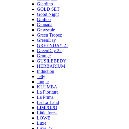
Giardino
GOLD SET
Good Night
Grafico
Granada
Grayscale
Green Tropez
GreenDay
GREENDAY 21
GreenDay 22
Grunge
GUSILEBEDY
HERBARIUM
Induction
Jelly
Jungle
KLUMBA
La Fioritura
La Prima
La-La-Land
LIMPOPO
Little forest
LOWE
Luxe
Luxe 25