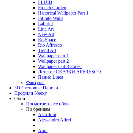
FLUID
French Garden
Historical Wallpaper Part 1
Infinito Walls
Labirint
Line Art
New Art
Re-Space
Rio Affresco
Trend Art
Wallpaper part 1
Wallpaper part 2
Wallpaper part 3 Forest
Детские СКАЗКИ AFFRESCO
Панно Lines
Фактуры
3D Стеновые Панели
Профили Neexy
Обои
Посмотреть все обои
По брендам
A Grifoni
Alessandro Allori
Aura