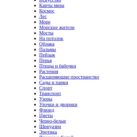
Карты мира
Космос
Лес
Море
Морские жители
Мосты
На потолок
Облака
Пальмы
Пейзаж
Перья
Птицы и бабочки
Растения
Расширяющие пространство
Сады и парки
Спорт
Транспорт
Узоры
Улочки и дворики
Флюид
Цветы
Черно-белые
Шинуазри
Эротика