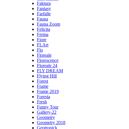
Faktura
Fantasy
Farfalle
Fauna
Fauna Zoom
Felicita
Ferma
Fiore
FLArt
Flo
Floreale
Florescence
Floreale 24
FLY DREAM
Flying Hill
Forest
Frame
Frame 2019
Foresta
Fresh
Funny Tour
Gallery-22
Geometry
Geometry 2018
Geotropick