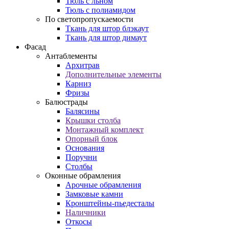
Тюль с льном
Тюль с полиамидом
По светопропускаемости
Ткань для штор блэкаут
Ткань для штор димаут
Фасад
Антаблементы
Архитрав
Дополнительные элементы
Карниз
Фризы
Балюстрады
Балясины
Крышки столба
Монтажный комплект
Опорный блок
Основания
Поручни
Столбы
Оконные обрамления
Арочные обрамления
Замковые камни
Кронштейны-пьедесталы
Наличники
Откосы