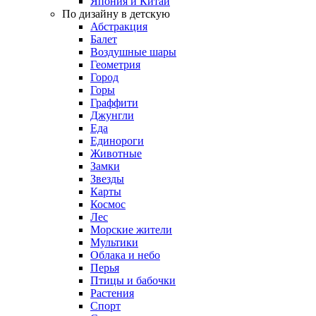
Япония и Китай
По дизайну в детскую
Абстракция
Балет
Воздушные шары
Геометрия
Город
Горы
Граффити
Джунгли
Еда
Единороги
Животные
Замки
Звезды
Карты
Космос
Лес
Морские жители
Мультики
Облака и небо
Перья
Птицы и бабочки
Растения
Спорт