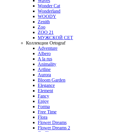
Waves
Wonder Cat
Wonderland
WOODY
Zenith
Zoo
ZOO 21
МУЖСКОЙ СЕТ
Коллекции Ortograf
Adventure
Albero
A la rus
Animality
Artline
Aurora
Bloom Garden
Elegance
Element
Fancy
Enjoy
Forma
Free Time
Flora
Flower Dreams
Flower Dreams 2