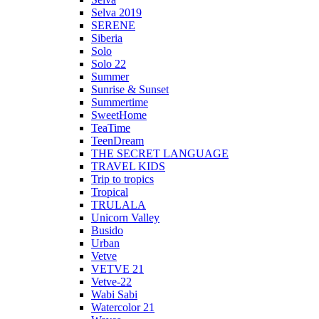
Selva 2019
SERENE
Siberia
Solo
Solo 22
Summer
Sunrise & Sunset
Summertime
SweetHome
TeaTime
TeenDream
THE SECRET LANGUAGE
TRAVEL KIDS
Trip to tropics
Tropical
TRULALA
Unicorn Valley
Busido
Urban
Vetve
VETVE 21
Vetve-22
Wabi Sabi
Watercolor 21