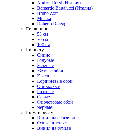
Andrea Rossi (Италия)
Bernardo Bartalucci (Италия)
Bruno Zoff
Milassa
Roberto Borzagi
По ширине
53 см
70 см
100 см
По цвету
Синие
Голубые
Зеленые
Желтые обои
Красные
Коричневые обои
Оливковые
Розовые
Серые
Фиолетовые обои
Черные
По материалу
Винил на флизелине
Флизелиновые
Винил на бумаге