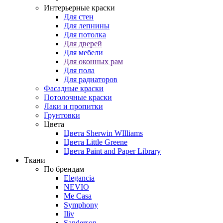
Интерьерные краски
Для стен
Для лепнины
Для потолка
Для дверей
Для мебели
Для оконных рам
Для пола
Для радиаторов
Фасадные краски
Потолочные краски
Лаки и пропитки
Грунтовки
Цвета
Цвета Sherwin WIlliams
Цвета Little Greene
Цвета Paint and Paper Library
Ткани
По брендам
Elegancia
NEVIO
Me Casa
Symphony
Iliv
Sanderson