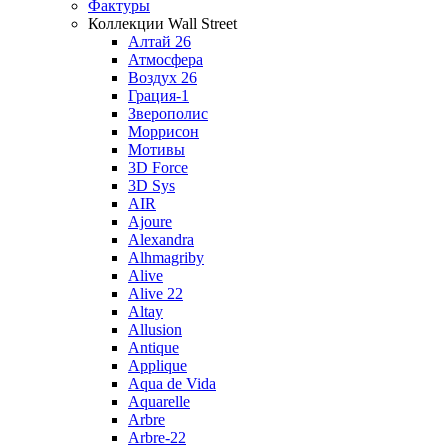
Фактуры
Коллекции Wall Street
Алтай 26
Атмосфера
Воздух 26
Грация-1
Зверополис
Моррисон
Мотивы
3D Force
3D Sys
AIR
Ajoure
Alexandra
Alhmagriby
Alive
Alive 22
Altay
Allusion
Antique
Applique
Aqua de Vida
Aquarelle
Arbre
Arbre-22