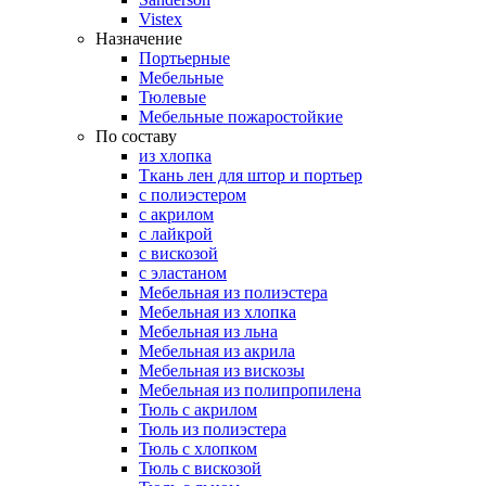
Vistex
Назначение
Портьерные
Мебельные
Тюлевые
Мебельные пожаростойкие
По составу
из хлопка
Ткань лен для штор и портьер
с полиэстером
с акрилом
с лайкрой
с вискозой
с эластаном
Мебельная из полиэстера
Мебельная из хлопка
Мебельная из льна
Мебельная из акрила
Мебельная из вискозы
Мебельная из полипропилена
Тюль с акрилом
Тюль из полиэстера
Тюль с хлопком
Тюль с вискозой