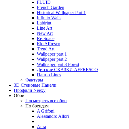
FLUID
French Garden
Historical Wallpaper Part 1
Infinito Walls
Labirint
Line Art
New Art
Re-Space
Rio Affresco
Trend Art
Wallpaper part 1
Wallpaper part 2
Wallpaper part 3 Forest
Детские СКАЗКИ AFFRESCO
Панно Lines
Фактуры
3D Стеновые Панели
Профили Neexy
Обои
Посмотреть все обои
По брендам
A Grifoni
Alessandro Allori
Aura