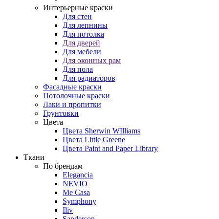
Интерьерные краски
Для стен
Для лепнины
Для потолка
Для дверей
Для мебели
Для оконных рам
Для пола
Для радиаторов
Фасадные краски
Потолочные краски
Лаки и пропитки
Грунтовки
Цвета
Цвета Sherwin WIlliams
Цвета Little Greene
Цвета Paint and Paper Library
Ткани
По брендам
Elegancia
NEVIO
Me Casa
Symphony
Iliv
Sanderson