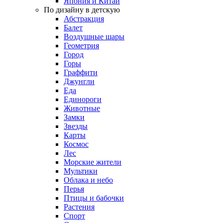
Япония и Китай
По дизайну в детскую
Абстракция
Балет
Воздушные шары
Геометрия
Город
Горы
Граффити
Джунгли
Еда
Единороги
Животные
Замки
Звезды
Карты
Космос
Лес
Морские жители
Мультики
Облака и небо
Перья
Птицы и бабочки
Растения
Спорт