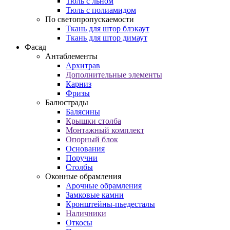
Тюль с льном
Тюль с полиамидом
По светопропускаемости
Ткань для штор блэкаут
Ткань для штор димаут
Фасад
Антаблементы
Архитрав
Дополнительные элементы
Карниз
Фризы
Балюстрады
Балясины
Крышки столба
Монтажный комплект
Опорный блок
Основания
Поручни
Столбы
Оконные обрамления
Арочные обрамления
Замковые камни
Кронштейны-пьедесталы
Наличники
Откосы