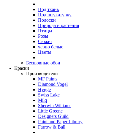
Под ткань
Под штукатурку
Полоски
Природа и растения
Птицы
Розы
Сюжет
черно белые
Цветы
Бесшовные обои
Краски
Производители
MF Paints
Diamond Vogel
Hygge
Swiss Lake
Milq
Sherwin Williams
Little Greene
Designers Guild
Paint and Paper Library
Farrow & Ball