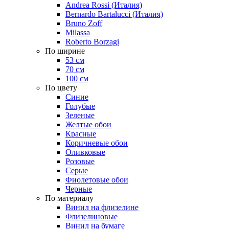
Andrea Rossi (Италия)
Bernardo Bartalucci (Италия)
Bruno Zoff
Milassa
Roberto Borzagi
По ширине
53 см
70 см
100 см
По цвету
Синие
Голубые
Зеленые
Желтые обои
Красные
Коричневые обои
Оливковые
Розовые
Серые
Фиолетовые обои
Черные
По материалу
Винил на флизелине
Флизелиновые
Винил на бумаге