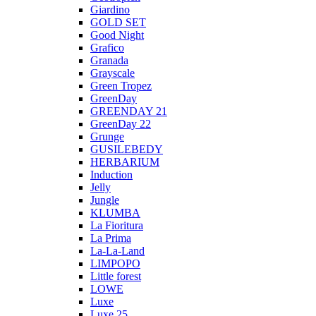
Giardino
GOLD SET
Good Night
Grafico
Granada
Grayscale
Green Tropez
GreenDay
GREENDAY 21
GreenDay 22
Grunge
GUSILEBEDY
HERBARIUM
Induction
Jelly
Jungle
KLUMBA
La Fioritura
La Prima
La-La-Land
LIMPOPO
Little forest
LOWE
Luxe
Luxe 25