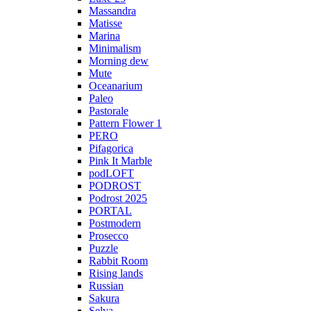
Massandra
Matisse
Marina
Minimalism
Morning dew
Mute
Oceanarium
Paleo
Pastorale
Pattern Flower 1
PERO
Pifagorica
Pink It Marble
podLOFT
PODROST
Podrost 2025
PORTAL
Postmodern
Prosecco
Puzzle
Rabbit Room
Rising lands
Russian
Sakura
Selva