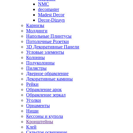
NMC
decomaster
Madest Decor
Decor-Dizayn
Карнизы
Молдинги
Напольные Плинтусы
Потолочные Розетки
3D Декоративные Панели
Угловые элементы
Колонны
Полуколонны
Пилястры
Дверное обрамление
Декоративные камины
Рейки
Обрамление арок
Обрамление зеркал
Уголки
Орнаменты
Ниши
Кессоны и купола
Кронштейны
Клей
Скрытое освещение