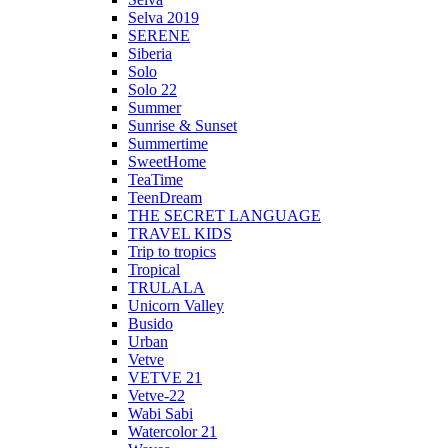
Selva 2019
SERENE
Siberia
Solo
Solo 22
Summer
Sunrise & Sunset
Summertime
SweetHome
TeaTime
TeenDream
THE SECRET LANGUAGE
TRAVEL KIDS
Trip to tropics
Tropical
TRULALA
Unicorn Valley
Busido
Urban
Vetve
VETVE 21
Vetve-22
Wabi Sabi
Watercolor 21