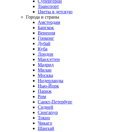
Супергерои
Транспорт
Цветы в детскую
Города и страны
Амстердам
Бангкок
Венеция
Гонконг
Дубай
Куба
Лондон
Манхэттен
Мадрид
Милан
Москва
Нидерланды
Нью-Йорк
Париж
Рим
Санкт-Петербург
Сидней
Сингапур
Токио
Чикаго
Шанхай