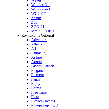
Waves
Wonder Cat
Wonderland
WOODY
Zenith
Zoo
ZOO 21
МУЖСКОЙ СЕТ
Коллекции Ortograf
Adventure
Albero
A la rus
Animality
Artline
Aurora
Bloom Garden
Elegance
Element
Fancy
Enjoy
Forma
Free Time
Flora
Flower Dreams
Flower Dreams 2