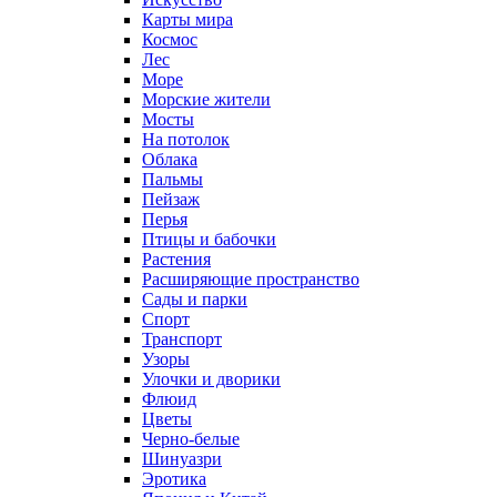
Карты мира
Космос
Лес
Море
Морские жители
Мосты
На потолок
Облака
Пальмы
Пейзаж
Перья
Птицы и бабочки
Растения
Расширяющие пространство
Сады и парки
Спорт
Транспорт
Узоры
Улочки и дворики
Флюид
Цветы
Черно-белые
Шинуазри
Эротика