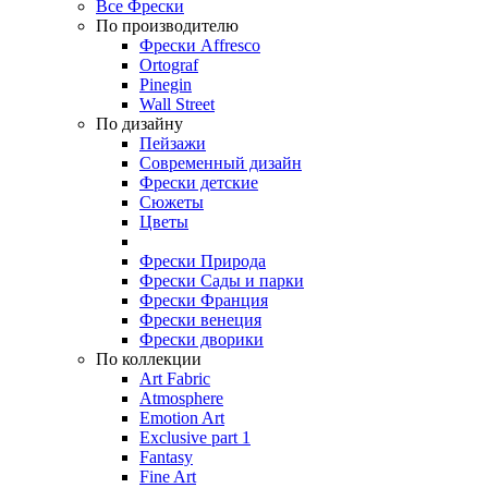
Все Фрески
По производителю
Фрески Affresco
Ortograf
Pinegin
Wall Street
По дизайну
Пейзажи
Современный дизайн
Фрески детские
Сюжеты
Цветы
Фрески Природа
Фрески Сады и парки
Фрески Франция
Фрески венеция
Фрески дворики
По коллекции
Art Fabric
Atmosphere
Emotion Art
Exclusive part 1
Fantasy
Fine Art