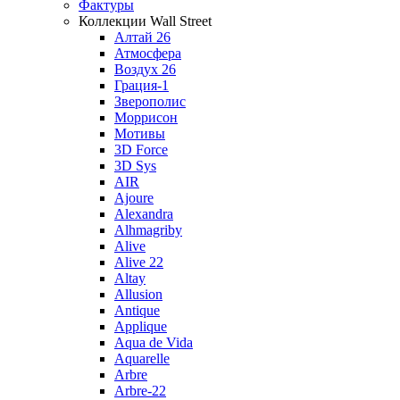
Фактуры
Коллекции Wall Street
Алтай 26
Атмосфера
Воздух 26
Грация-1
Зверополис
Моррисон
Мотивы
3D Force
3D Sys
AIR
Ajoure
Alexandra
Alhmagriby
Alive
Alive 22
Altay
Allusion
Antique
Applique
Aqua de Vida
Aquarelle
Arbre
Arbre-22