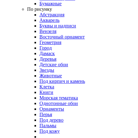
Бумажные
По рисунку
Абстракция
Акварель
Буквы и надписи
Вензеля
Восточный орнамент
Геометрия
Город
Дамаск
Деревья
Детские обои
Звезды
Животные
Под кирпич и камень
Клетка
Книги
Морская тематика
Однотонные обои
Орнаменты
Перья
Под дерево
Пальмы
Под кожу