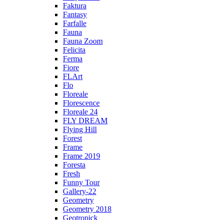
Faktura
Fantasy
Farfalle
Fauna
Fauna Zoom
Felicita
Ferma
Fiore
FLArt
Flo
Floreale
Florescence
Floreale 24
FLY DREAM
Flying Hill
Forest
Frame
Frame 2019
Foresta
Fresh
Funny Tour
Gallery-22
Geometry
Geometry 2018
Geotropick