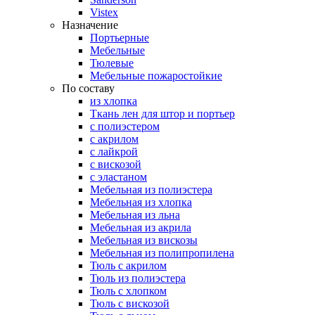
Vistex
Назначение
Портьерные
Мебельные
Тюлевые
Мебельные пожаростойкие
По составу
из хлопка
Ткань лен для штор и портьер
с полиэстером
с акрилом
с лайкрой
с вискозой
с эластаном
Мебельная из полиэстера
Мебельная из хлопка
Мебельная из льна
Мебельная из акрила
Мебельная из вискозы
Мебельная из полипропилена
Тюль с акрилом
Тюль из полиэстера
Тюль с хлопком
Тюль с вискозой