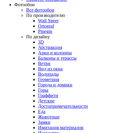
Фотообои
Все фотообои
По производителю
Wall Street
Ortograf
Pinegin
По дизайну
3D
Абстракция
Арки и колонны
Балконы и терассы
Ветви
Вид из окна
Водопады
Геометрия
Города и домики
Горы
Граффити
Детские
Достопримечательности
Еда
Животные
Замки
Имитация материалов
Искусство