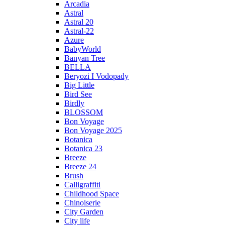
Arcadia
Astral
Astral 20
Astral-22
Azure
BabyWorld
Banyan Tree
BELLA
Beryozi I Vodopady
Big Little
Bird See
Birdly
BLOSSOM
Bon Voyage
Bon Voyage 2025
Botanica
Botanica 23
Breeze
Breeze 24
Brush
Calligraffiti
Childhood Space
Chinoiserie
City Garden
City life