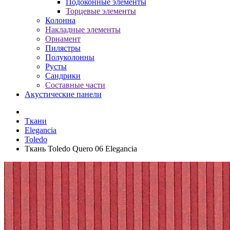
Подоконные элементы
Торцевые элементы
Колонна
Накладные элементы
Орнамент
Пилястры
Полуколонны
Русты
Сандрики
Составные части
Акустические панели
Ткани
Elegancia
Toledo
Ткань Toledo Quero 06 Elegancia