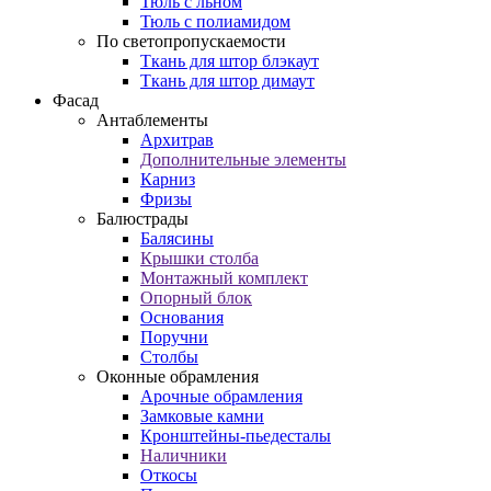
Тюль с льном
Тюль с полиамидом
По светопропускаемости
Ткань для штор блэкаут
Ткань для штор димаут
Фасад
Антаблементы
Архитрав
Дополнительные элементы
Карниз
Фризы
Балюстрады
Балясины
Крышки столба
Монтажный комплект
Опорный блок
Основания
Поручни
Столбы
Оконные обрамления
Арочные обрамления
Замковые камни
Кронштейны-пьедесталы
Наличники
Откосы