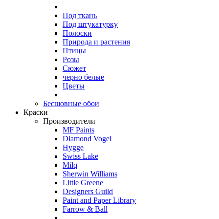
Под ткань
Под штукатурку
Полоски
Природа и растения
Птицы
Розы
Сюжет
черно белые
Цветы
Бесшовные обои
Краски
Производители
MF Paints
Diamond Vogel
Hygge
Swiss Lake
Milq
Sherwin Williams
Little Greene
Designers Guild
Paint and Paper Library
Farrow & Ball