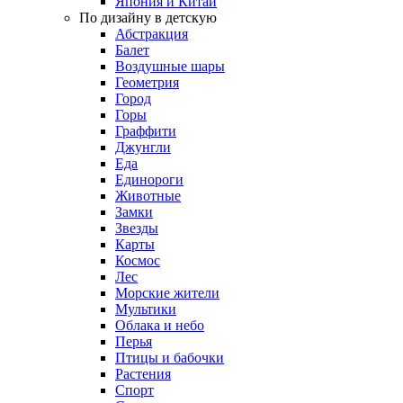
Япония и Китай
По дизайну в детскую
Абстракция
Балет
Воздушные шары
Геометрия
Город
Горы
Граффити
Джунгли
Еда
Единороги
Животные
Замки
Звезды
Карты
Космос
Лес
Морские жители
Мультики
Облака и небо
Перья
Птицы и бабочки
Растения
Спорт