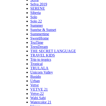
Selva 2019
SERENE
Siberia
Solo
Solo 22
Summer
Sunrise & Sunset
Summertime
SweetHome
TeaTime
TeenDream
THE SECRET LANGUAGE
TRAVEL KIDS
Trip to tropics
Tropical
TRULALA
Unicorn Valley
Busido
Urban
Vetve
VETVE 21
Vetve-22
Wabi Sabi
Watercolor 21