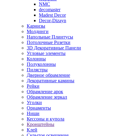
NMC
decomaster
Madest Decor
Decor-Dizayn
Карнизы
Молдинги
Напольные Плинтусы
Потолочные Розетки
3D Декоративные Панели
Угловые элементы
Колонны
Полуколонны
Пилястры
Дверное обрамление
Декоративные камины
Рейки
Обрамление арок
Обрамление зеркал
Уголки
Орнаменты
Ниши
Кессоны и купола
Кронштейны
Клей
Скрытое освещение