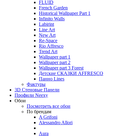
FLUID
French Garden
Historical Wallpaper Part 1
Infinito Walls
Labirint
Line Art
New Art
Re-Space
Rio Affresco
Trend Art
Wallpaper part 1
Wallpaper part 2
Wallpaper part 3 Forest
Детские СКАЗКИ AFFRESCO
Панно Lines
Фактуры
3D Стеновые Панели
Профили Neexy
Обои
Посмотреть все обои
По брендам
A Grifoni
Alessandro Allori
Aura