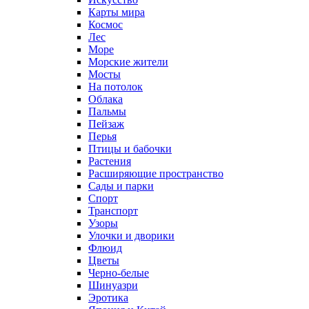
Карты мира
Космос
Лес
Море
Морские жители
Мосты
На потолок
Облака
Пальмы
Пейзаж
Перья
Птицы и бабочки
Растения
Расширяющие пространство
Сады и парки
Спорт
Транспорт
Узоры
Улочки и дворики
Флюид
Цветы
Черно-белые
Шинуазри
Эротика