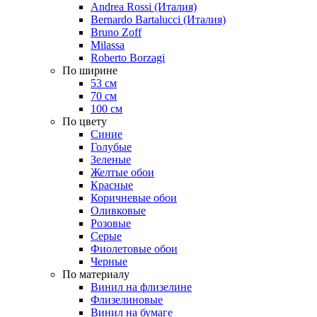
Andrea Rossi (Италия)
Bernardo Bartalucci (Италия)
Bruno Zoff
Milassa
Roberto Borzagi
По ширине
53 см
70 см
100 см
По цвету
Синие
Голубые
Зеленые
Желтые обои
Красные
Коричневые обои
Оливковые
Розовые
Серые
Фиолетовые обои
Черные
По материалу
Винил на флизелине
Флизелиновые
Винил на бумаге