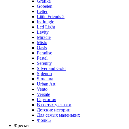
Grafika
Gobelen
Letter
Little Friends 2
Its Jungle
Led Light
Levity
Miracle
Misto
Oasis
Paradise
Pastel
Serenity
Silver and Gold
Splendo
Structura
Urban Art
Vento
Versale
Гармония
В гостях у сказки
Детские истории
Для самых маленьких
ФолкЪ
Фрески