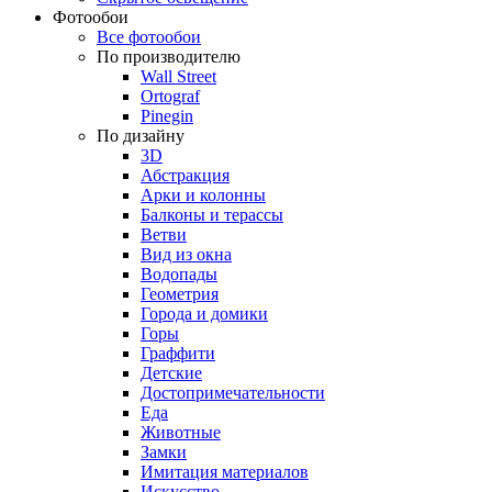
Фотообои
Все фотообои
По производителю
Wall Street
Ortograf
Pinegin
По дизайну
3D
Абстракция
Арки и колонны
Балконы и терассы
Ветви
Вид из окна
Водопады
Геометрия
Города и домики
Горы
Граффити
Детские
Достопримечательности
Еда
Животные
Замки
Имитация материалов
Искусство