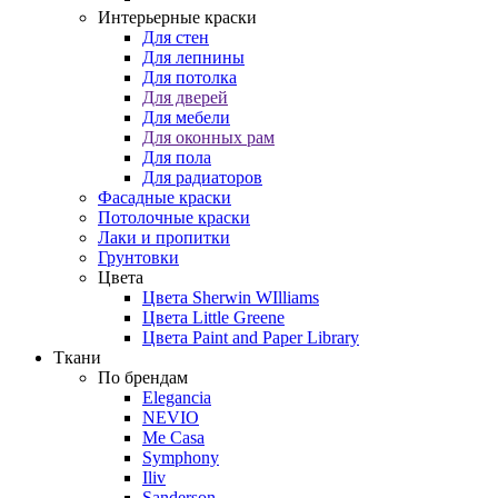
Интерьерные краски
Для стен
Для лепнины
Для потолка
Для дверей
Для мебели
Для оконных рам
Для пола
Для радиаторов
Фасадные краски
Потолочные краски
Лаки и пропитки
Грунтовки
Цвета
Цвета Sherwin WIlliams
Цвета Little Greene
Цвета Paint and Paper Library
Ткани
По брендам
Elegancia
NEVIO
Me Casa
Symphony
Iliv
Sanderson