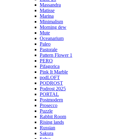
Massandra
Matisse
Marina
Minimalism
Morning dew
Mute
Oceanarium
Paleo
Pastorale
Pattern Flower 1
PERO
Pifagorica
Pink It Marble
podLOFT
PODROST
Podrost 2025
PORTAL
Postmodern
Prosecco
Puzzle
Rabbit Room
Rising lands
Russian
Sakura
Selva