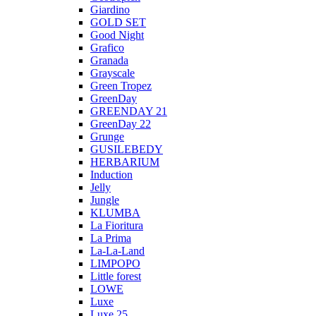
Giardino
GOLD SET
Good Night
Grafico
Granada
Grayscale
Green Tropez
GreenDay
GREENDAY 21
GreenDay 22
Grunge
GUSILEBEDY
HERBARIUM
Induction
Jelly
Jungle
KLUMBA
La Fioritura
La Prima
La-La-Land
LIMPOPO
Little forest
LOWE
Luxe
Luxe 25