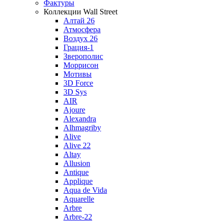
Фактуры
Коллекции Wall Street
Алтай 26
Атмосфера
Воздух 26
Грация-1
Зверополис
Моррисон
Мотивы
3D Force
3D Sys
AIR
Ajoure
Alexandra
Alhmagriby
Alive
Alive 22
Altay
Allusion
Antique
Applique
Aqua de Vida
Aquarelle
Arbre
Arbre-22