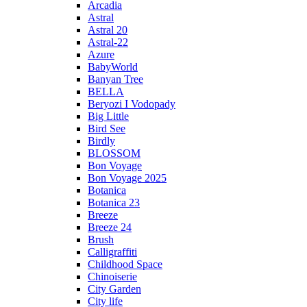
Arcadia
Astral
Astral 20
Astral-22
Azure
BabyWorld
Banyan Tree
BELLA
Beryozi I Vodopady
Big Little
Bird See
Birdly
BLOSSOM
Bon Voyage
Bon Voyage 2025
Botanica
Botanica 23
Breeze
Breeze 24
Brush
Calligraffiti
Childhood Space
Chinoiserie
City Garden
City life