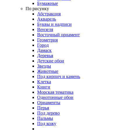
Бумажные
По рисунку
Абстракция
Акварель
Буквы и надписи
Вензеля
Восточный орнамент
Геометрия
Город
Дамаск
Деревья
Детские обои
Звезды
Животные
Под кирпич и камень
Клетка
Книги
Морская тематика
Однотонные обои
Орнаменты
Перья
Под дерево
Пальмы
Под кожу