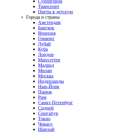
Супергерои
Транспорт
Цветы в детскую
Города и страны
Амстердам
Бангкок
Венеция
Гонконг
Дубай
Куба
Лондон
Манхэттен
Мадрид
Милан
Москва
Нидерланды
Нью-Йорк
Париж
Рим
Санкт-Петербург
Сидней
Сингапур
Токио
Чикаго
Шанхай