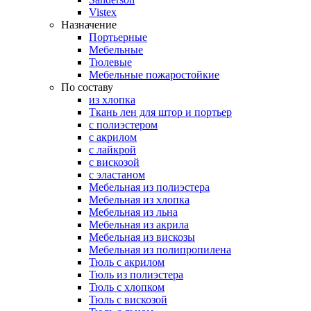
Vistex
Назначение
Портьерные
Мебельные
Тюлевые
Мебельные пожаростойкие
По составу
из хлопка
Ткань лен для штор и портьер
с полиэстером
с акрилом
с лайкрой
с вискозой
с эластаном
Мебельная из полиэстера
Мебельная из хлопка
Мебельная из льна
Мебельная из акрила
Мебельная из вискозы
Мебельная из полипропилена
Тюль с акрилом
Тюль из полиэстера
Тюль с хлопком
Тюль с вискозой