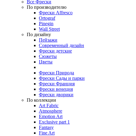
Все Фрески
По производителю
Фрески Affresco
Ortograf
Pinegin
Wall Street
По дизайну
Пейзажи
Современный дизайн
Фрески детские
Сюжеты
Цветы
Фрески Природа
Фрески Сады и парки
Фрески Франция
Фрески венеция
Фрески дворики
По коллекции
Art Fabric
Atmosphere
Emotion Art
Exclusive part 1
Fantasy
Fine Art