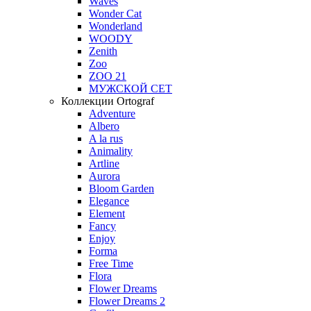
Waves
Wonder Cat
Wonderland
WOODY
Zenith
Zoo
ZOO 21
МУЖСКОЙ СЕТ
Коллекции Ortograf
Adventure
Albero
A la rus
Animality
Artline
Aurora
Bloom Garden
Elegance
Element
Fancy
Enjoy
Forma
Free Time
Flora
Flower Dreams
Flower Dreams 2