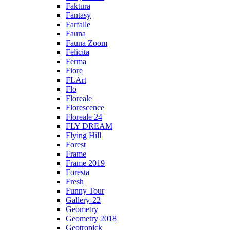
Faktura
Fantasy
Farfalle
Fauna
Fauna Zoom
Felicita
Ferma
Fiore
FLArt
Flo
Floreale
Florescence
Floreale 24
FLY DREAM
Flying Hill
Forest
Frame
Frame 2019
Foresta
Fresh
Funny Tour
Gallery-22
Geometry
Geometry 2018
Geotropick