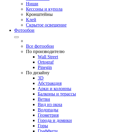
Ниши
Кессоны и купола
Кронштейны
Клей
Скрытое освещение
Фотообои
Все фотообои
По производителю
Wall Street
Ortograf
Pinegin
По дизайну
3D
Абстракция
Арки и колонны
Балконы и терассы
Ветви
Вид из окна
Водопады
Геометрия
Города и домики
Горы
Граффити