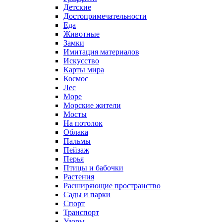
Детские
Достопримечательности
Еда
Животные
Замки
Имитация материалов
Искусство
Карты мира
Космос
Лес
Море
Морские жители
Мосты
На потолок
Облака
Пальмы
Пейзаж
Перья
Птицы и бабочки
Растения
Расширяющие пространство
Сады и парки
Спорт
Транспорт
Узоры