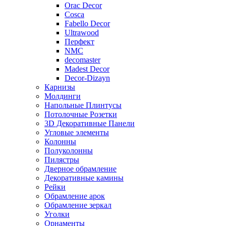
Orac Decor
Cosca
Fabello Decor
Ultrawood
Перфект
NMC
decomaster
Madest Decor
Decor-Dizayn
Карнизы
Молдинги
Напольные Плинтусы
Потолочные Розетки
3D Декоративные Панели
Угловые элементы
Колонны
Полуколонны
Пилястры
Дверное обрамление
Декоративные камины
Рейки
Обрамление арок
Обрамление зеркал
Уголки
Орнаменты