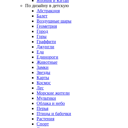
Япония и Китай
По дизайну в детскую
Абстракция
Балет
Воздушные шары
Геометрия
Город
Горы
Граффити
Джунгли
Еда
Единороги
Животные
Замки
Звезды
Карты
Космос
Лес
Морские жители
Мультики
Облака и небо
Перья
Птицы и бабочки
Растения
Спорт