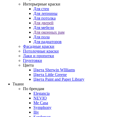
Интерьерные краски
Для стен
Для лепнины
Для потолка
Для дверей
Для мебели
Для оконных рам
Для пола
Для радиаторов
Фасадные краски
Потолочные краски
Лаки и пропитки
Грунтовки
Цвета
Цвета Sherwin WIlliams
Цвета Little Greene
Цвета Paint and Paper Library
Ткани
По брендам
Elegancia
NEVIO
Me Casa
Symphony
Iliv
Sanderson