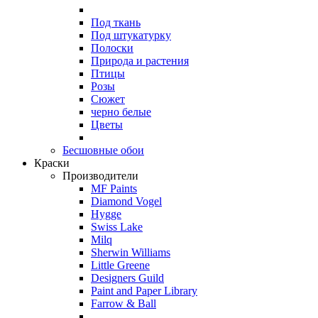
Под ткань
Под штукатурку
Полоски
Природа и растения
Птицы
Розы
Сюжет
черно белые
Цветы
Бесшовные обои
Краски
Производители
MF Paints
Diamond Vogel
Hygge
Swiss Lake
Milq
Sherwin Williams
Little Greene
Designers Guild
Paint and Paper Library
Farrow & Ball