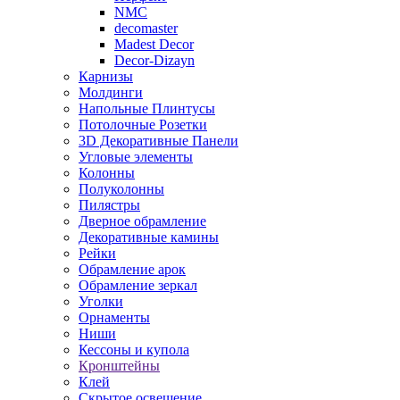
NMC
decomaster
Madest Decor
Decor-Dizayn
Карнизы
Молдинги
Напольные Плинтусы
Потолочные Розетки
3D Декоративные Панели
Угловые элементы
Колонны
Полуколонны
Пилястры
Дверное обрамление
Декоративные камины
Рейки
Обрамление арок
Обрамление зеркал
Уголки
Орнаменты
Ниши
Кессоны и купола
Кронштейны
Клей
Скрытое освещение