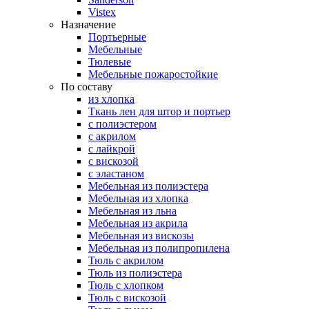
Vistex
Назначение
Портьерные
Мебельные
Тюлевые
Мебельные пожаростойкие
По составу
из хлопка
Ткань лен для штор и портьер
с полиэстером
с акрилом
с лайкрой
с вискозой
с эластаном
Мебельная из полиэстера
Мебельная из хлопка
Мебельная из льна
Мебельная из акрила
Мебельная из вискозы
Мебельная из полипропилена
Тюль с акрилом
Тюль из полиэстера
Тюль с хлопком
Тюль с вискозой