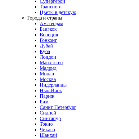
Супергерои
Транспорт
Цветы в детскую
Города и страны
Амстердам
Бангкок
Венеция
Гонконг
Дубай
Куба
Лондон
Манхэттен
Мадрид
Милан
Москва
Нидерланды
Нью-Йорк
Париж
Рим
Санкт-Петербург
Сидней
Сингапур
Токио
Чикаго
Шанхай