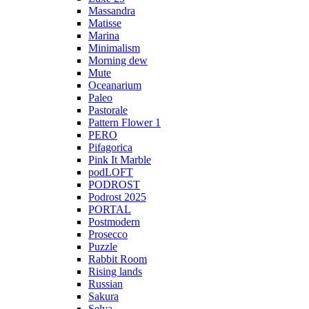
Massandra
Matisse
Marina
Minimalism
Morning dew
Mute
Oceanarium
Paleo
Pastorale
Pattern Flower 1
PERO
Pifagorica
Pink It Marble
podLOFT
PODROST
Podrost 2025
PORTAL
Postmodern
Prosecco
Puzzle
Rabbit Room
Rising lands
Russian
Sakura
Selva