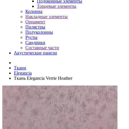
Подоконные элементы
Торцевые элементы
Колонна
Накладные элементы
Орнамент
Пилястры
Полуколонны
Русты
Сандрики
Составные части
Акустические панели
Ткани
Elegancia
Ткань Elegancia Verrie Heather