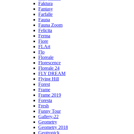
Faktura
Fantasy
Farfalle
Fauna
Fauna Zoom
Felicita
Ferma
Fiore
FLArt
Flo
Floreale
Florescence
Floreale 24
FLY DREAM
Flying Hill
Forest
Frame
Frame 2019
Foresta
Fresh
Funny Tour
Gallery-22
Geometry
Geometry 2018
Geotropick