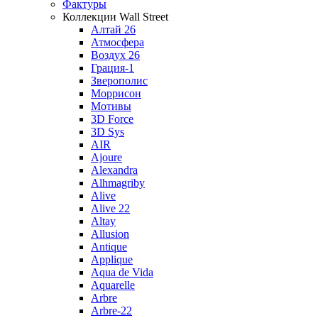
Фактуры
Коллекции Wall Street
Алтай 26
Атмосфера
Воздух 26
Грация-1
Зверополис
Моррисон
Мотивы
3D Force
3D Sys
AIR
Ajoure
Alexandra
Alhmagriby
Alive
Alive 22
Altay
Allusion
Antique
Applique
Aqua de Vida
Aquarelle
Arbre
Arbre-22