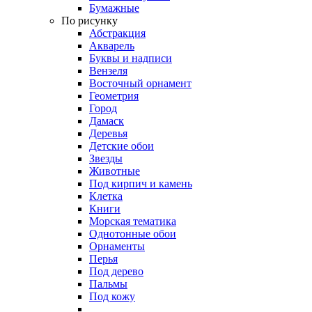
Бумажные
По рисунку
Абстракция
Акварель
Буквы и надписи
Вензеля
Восточный орнамент
Геометрия
Город
Дамаск
Деревья
Детские обои
Звезды
Животные
Под кирпич и камень
Клетка
Книги
Морская тематика
Однотонные обои
Орнаменты
Перья
Под дерево
Пальмы
Под кожу