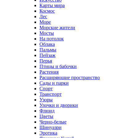
Карты мира
Космос
Лес
Море
Морские жители
Мосты
На потолок
Облака
Пальмы
Пейзаж
Перья
Птицы и бабочки
Растения
Расширяющие пространство
Сады и парки
Спорт
Транспорт
Узоры
Улочки и дворики
Флюид
Цветы
Черно-белые
Шинуазри
Эротика