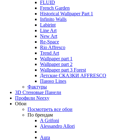
FLUID
French Garden
Historical Wallpaper Part 1
Infinito Walls
Labirint
Line Art
New Art
Re-Space
Rio Affresco
Trend Art
Wallpaper part 1
Wallpaper part 2
Wallpaper part 3 Forest
Детские СКАЗКИ AFFRESCO
Панно Lines
Фактуры
3D Стеновые Панели
Профили Neexy
Обои
Посмотреть все обои
По брендам
A Grifoni
Alessandro Allori
Aura