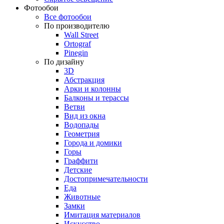
Фотообои
Все фотообои
По производителю
Wall Street
Ortograf
Pinegin
По дизайну
3D
Абстракция
Арки и колонны
Балконы и терассы
Ветви
Вид из окна
Водопады
Геометрия
Города и домики
Горы
Граффити
Детские
Достопримечательности
Еда
Животные
Замки
Имитация материалов
Искусство