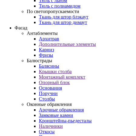
Тюль с льном
Тюль с полиамидом
По светопропускаемости
Ткань для штор блэкаут
Ткань для штор димаут
Фасад
Антаблементы
Архитрав
Дополнительные элементы
Карниз
Фризы
Балюстрады
Балясины
Крышки столба
Монтажный комплект
Опорный блок
Основания
Поручни
Столбы
Оконные обрамления
Арочные обрамления
Замковые камни
Кронштейны-пьедесталы
Наличники
Откосы