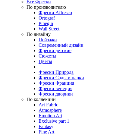
Все Фрески
По производителю
Фрески Affresco
Ortograf
Pinegin
Wall Street
По дизайну
Пейзажи
Современный дизайн
Фрески детские
Сюжеты
Цветы
Фрески Природа
Фрески Сады и парки
Фрески Франция
Фрески венеция
Фрески дворики
По коллекции
Art Fabric
Atmosphere
Emotion Art
Exclusive part 1
Fantasy
Fine Art