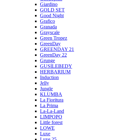
Giardino
GOLD SET
Good Night
Grafico
Granada
Grayscale
Green Tropez
GreenDay
GREENDAY 21
GreenDay 22
Grunge
GUSILEBEDY
HERBARIUM
Induction
Jelly
Jungle
KLUMBA
La Fioritura
La Prima
La-La-Land
LIMPOPO
Little forest
LOWE
Luxe
Luxe 25