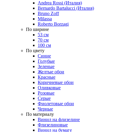
Andrea Rossi (Италия)
Bernardo Bartalucci (Италия)
Bruno Zoff
Milassa
Roberto Borzagi
По ширине
53 см
70 см
100 см
По цвету
Синие
Голубые
Зеленые
Желтые обои
Красные
Коричневые обои
Оливковые
Розовые
Серые
Фиолетовые обои
Черные
По материалу
Винил на флизелине
Флизелиновые
Винил на бумаге