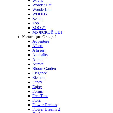
Waves
Wonder Cat
Wonderland
WOODY
Zenith
Zoo
ZOO 21
МУЖСКОЙ СЕТ
Коллекции Ortograf
Adventure
Albero
A la rus
Animality
Artline
Aurora
Bloom Garden
Elegance
Element
Fancy
Enjoy
Forma
Free Time
Flora
Flower Dreams
Flower Dreams 2