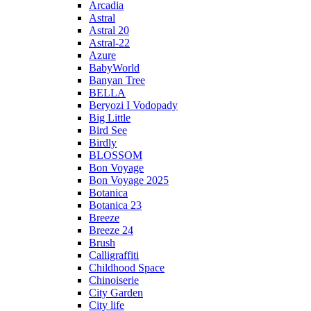
Arcadia
Astral
Astral 20
Astral-22
Azure
BabyWorld
Banyan Tree
BELLA
Beryozi I Vodopady
Big Little
Bird See
Birdly
BLOSSOM
Bon Voyage
Bon Voyage 2025
Botanica
Botanica 23
Breeze
Breeze 24
Brush
Calligraffiti
Childhood Space
Chinoiserie
City Garden
City life