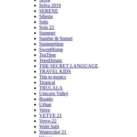
Selva 2019
SERENE
Siberia
Solo
Solo 22
Summer
Sunrise & Sunset
Summertime
SweetHome
TeaTime
TeenDream
THE SECRET LANGUAGE
TRAVEL KIDS
Trip to tropics
Tropical
TRULALA
Unicorn Valley
Busido
Urban
Vetve
VETVE 21
Vetve-22
Wabi Sabi
Watercolor 21