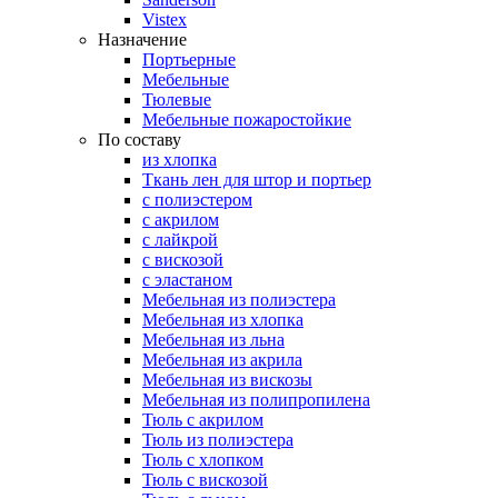
Vistex
Назначение
Портьерные
Мебельные
Тюлевые
Мебельные пожаростойкие
По составу
из хлопка
Ткань лен для штор и портьер
с полиэстером
с акрилом
с лайкрой
с вискозой
с эластаном
Мебельная из полиэстера
Мебельная из хлопка
Мебельная из льна
Мебельная из акрила
Мебельная из вискозы
Мебельная из полипропилена
Тюль с акрилом
Тюль из полиэстера
Тюль с хлопком
Тюль с вискозой