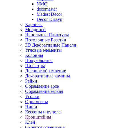
NMC
decomaster
Madest Decor
Decor-Dizayn
Карнизы
Молдинги
Напольные Плинтусы
Потолочные Розетки
3D Декоративные Панели
Угловые элементы
Колонны
Полуколонны
Пилястры
Дверное обрамление
Декоративные камины
Рейки
Обрамление арок
Обрамление зеркал
Уголки
Орнаменты
Ниши
Кессоны и купола
Кронштейны
Клей
Скрытое освещение