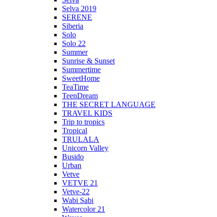
Selva 2019
SERENE
Siberia
Solo
Solo 22
Summer
Sunrise & Sunset
Summertime
SweetHome
TeaTime
TeenDream
THE SECRET LANGUAGE
TRAVEL KIDS
Trip to tropics
Tropical
TRULALA
Unicorn Valley
Busido
Urban
Vetve
VETVE 21
Vetve-22
Wabi Sabi
Watercolor 21