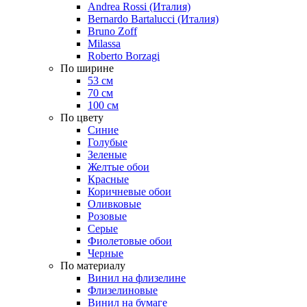
Andrea Rossi (Италия)
Bernardo Bartalucci (Италия)
Bruno Zoff
Milassa
Roberto Borzagi
По ширине
53 см
70 см
100 см
По цвету
Синие
Голубые
Зеленые
Желтые обои
Красные
Коричневые обои
Оливковые
Розовые
Серые
Фиолетовые обои
Черные
По материалу
Винил на флизелине
Флизелиновые
Винил на бумаге