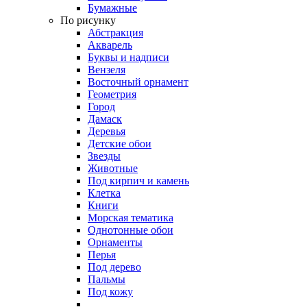
Бумажные
По рисунку
Абстракция
Акварель
Буквы и надписи
Вензеля
Восточный орнамент
Геометрия
Город
Дамаск
Деревья
Детские обои
Звезды
Животные
Под кирпич и камень
Клетка
Книги
Морская тематика
Однотонные обои
Орнаменты
Перья
Под дерево
Пальмы
Под кожу