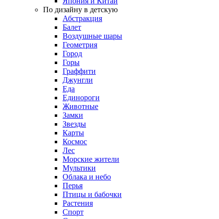
Япония и Китай
По дизайну в детскую
Абстракция
Балет
Воздушные шары
Геометрия
Город
Горы
Граффити
Джунгли
Еда
Единороги
Животные
Замки
Звезды
Карты
Космос
Лес
Морские жители
Мультики
Облака и небо
Перья
Птицы и бабочки
Растения
Спорт