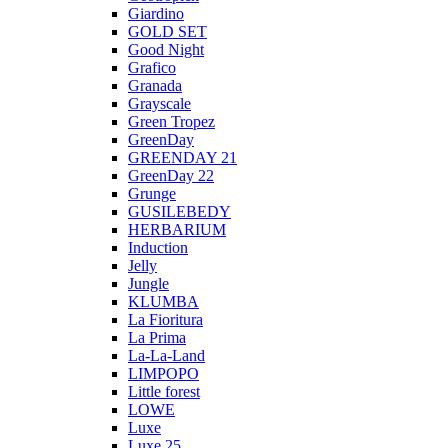
Giardino
GOLD SET
Good Night
Grafico
Granada
Grayscale
Green Tropez
GreenDay
GREENDAY 21
GreenDay 22
Grunge
GUSILEBEDY
HERBARIUM
Induction
Jelly
Jungle
KLUMBA
La Fioritura
La Prima
La-La-Land
LIMPOPO
Little forest
LOWE
Luxe
Luxe 25