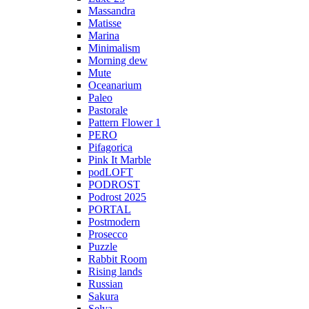
Massandra
Matisse
Marina
Minimalism
Morning dew
Mute
Oceanarium
Paleo
Pastorale
Pattern Flower 1
PERO
Pifagorica
Pink It Marble
podLOFT
PODROST
Podrost 2025
PORTAL
Postmodern
Prosecco
Puzzle
Rabbit Room
Rising lands
Russian
Sakura
Selva