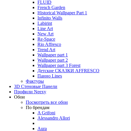
FLUID
French Garden
Historical Wallpaper Part 1
Infinito Walls
Labirint
Line Art
New Art
Re-Space
Rio Affresco
Trend Art
Wallpaper part 1
Wallpaper part 2
Wallpaper part 3 Forest
Детские СКАЗКИ AFFRESCO
Панно Lines
Фактуры
3D Стеновые Панели
Профили Neexy
Обои
Посмотреть все обои
По брендам
A Grifoni
Alessandro Allori
Aura