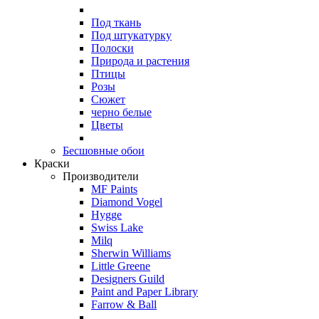
Под ткань
Под штукатурку
Полоски
Природа и растения
Птицы
Розы
Сюжет
черно белые
Цветы
Бесшовные обои
Краски
Производители
MF Paints
Diamond Vogel
Hygge
Swiss Lake
Milq
Sherwin Williams
Little Greene
Designers Guild
Paint and Paper Library
Farrow & Ball