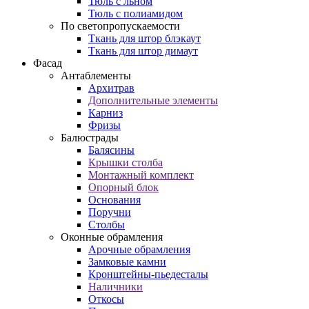
Тюль с льном
Тюль с полиамидом
По светопропускаемости
Ткань для штор блэкаут
Ткань для штор димаут
Фасад
Антаблементы
Архитрав
Дополнительные элементы
Карниз
Фризы
Балюстрады
Балясины
Крышки столба
Монтажный комплект
Опорный блок
Основания
Поручни
Столбы
Оконные обрамления
Арочные обрамления
Замковые камни
Кронштейны-пьедесталы
Наличники
Откосы