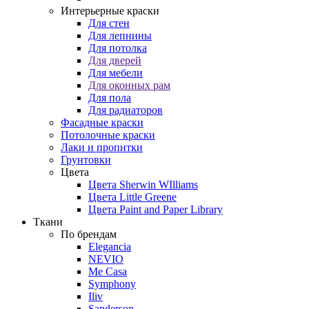
Интерьерные краски
Для стен
Для лепнины
Для потолка
Для дверей
Для мебели
Для оконных рам
Для пола
Для радиаторов
Фасадные краски
Потолочные краски
Лаки и пропитки
Грунтовки
Цвета
Цвета Sherwin WIlliams
Цвета Little Greene
Цвета Paint and Paper Library
Ткани
По брендам
Elegancia
NEVIO
Me Casa
Symphony
Iliv
Sanderson