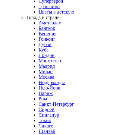
Супергерои
Транспорт
Цветы в детскую
Города и страны
Амстердам
Бангкок
Венеция
Гонконг
Дубай
Куба
Лондон
Манхэттен
Мадрид
Милан
Москва
Нидерланды
Нью-Йорк
Париж
Рим
Санкт-Петербург
Сидней
Сингапур
Токио
Чикаго
Шанхай