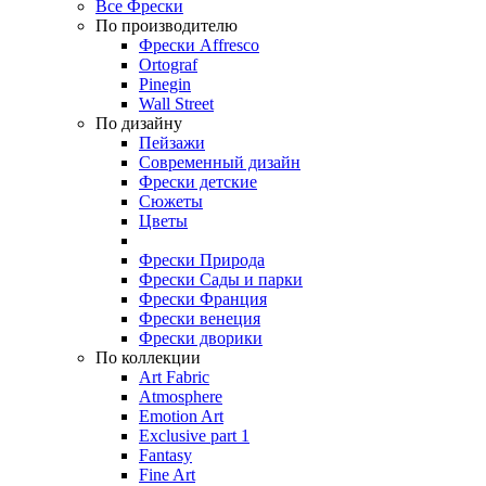
Все Фрески
По производителю
Фрески Affresco
Ortograf
Pinegin
Wall Street
По дизайну
Пейзажи
Современный дизайн
Фрески детские
Сюжеты
Цветы
Фрески Природа
Фрески Сады и парки
Фрески Франция
Фрески венеция
Фрески дворики
По коллекции
Art Fabric
Atmosphere
Emotion Art
Exclusive part 1
Fantasy
Fine Art