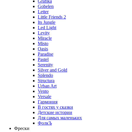
Grafika
Gobelen
Letter
Little Friends 2
Its Jungle
Led Light
Levity
Miracle
Misto
Oasis
Paradise
Pastel
Serenity
Silver and Gold
Splendo
Structura
Urban Art
Vento
Versale
Гармония
В гостях у сказки
Детские истории
Для самых маленьких
ФолкЪ
Фрески