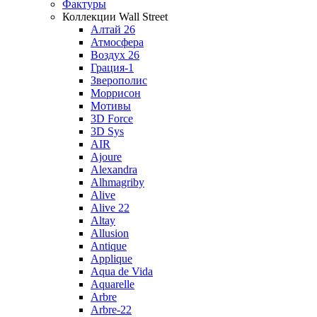
Фактуры
Коллекции Wall Street
Алтай 26
Атмосфера
Воздух 26
Грация-1
Зверополис
Моррисон
Мотивы
3D Force
3D Sys
AIR
Ajoure
Alexandra
Alhmagriby
Alive
Alive 22
Altay
Allusion
Antique
Applique
Aqua de Vida
Aquarelle
Arbre
Arbre-22