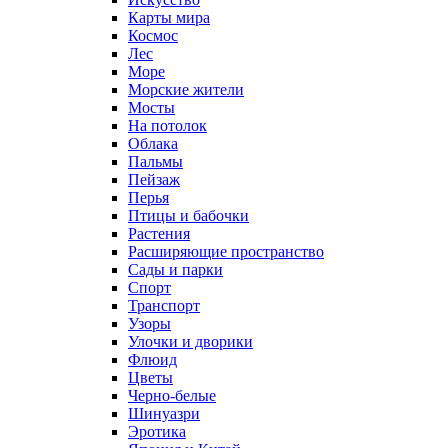
Карты мира
Космос
Лес
Море
Морские жители
Мосты
На потолок
Облака
Пальмы
Пейзаж
Перья
Птицы и бабочки
Растения
Расширяющие пространство
Сады и парки
Спорт
Транспорт
Узоры
Улочки и дворики
Флюид
Цветы
Черно-белые
Шинуазри
Эротика