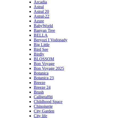
Arcadia
Astral
Astral 20
Astral-22
Azure
BabyWorld
Banyan Tree
BELLA
Beryozi I Vodopady
Big Little
Bird See
Birdly
BLOSSOM
Bon Voyage
Bon Voyage 2025
Botanica
Botanica 23
Breeze
Breeze 24
Brush
Calligraffiti
Childhood Space
Chinoiserie
City Garden
City life