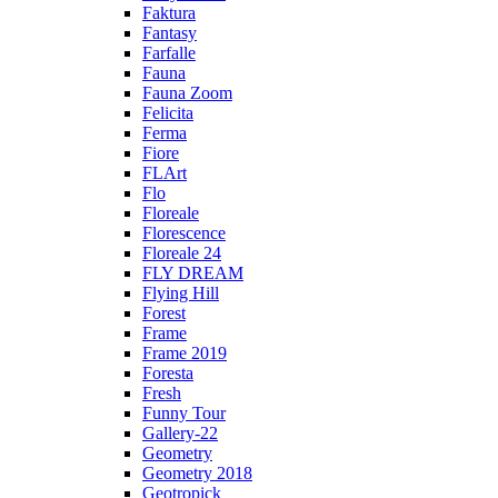
Faktura
Fantasy
Farfalle
Fauna
Fauna Zoom
Felicita
Ferma
Fiore
FLArt
Flo
Floreale
Florescence
Floreale 24
FLY DREAM
Flying Hill
Forest
Frame
Frame 2019
Foresta
Fresh
Funny Tour
Gallery-22
Geometry
Geometry 2018
Geotropick