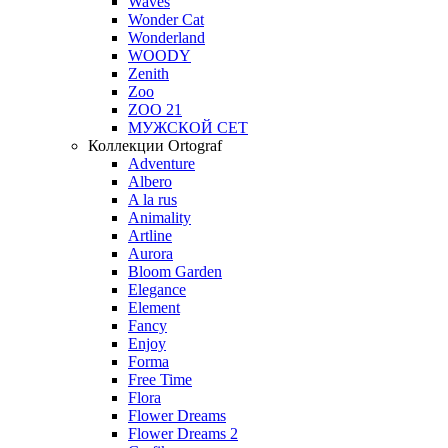
Waves
Wonder Cat
Wonderland
WOODY
Zenith
Zoo
ZOO 21
МУЖСКОЙ СЕТ
Коллекции Ortograf
Adventure
Albero
A la rus
Animality
Artline
Aurora
Bloom Garden
Elegance
Element
Fancy
Enjoy
Forma
Free Time
Flora
Flower Dreams
Flower Dreams 2