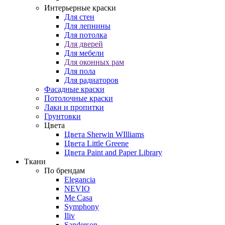
Интерьерные краски
Для стен
Для лепнины
Для потолка
Для дверей
Для мебели
Для оконных рам
Для пола
Для радиаторов
Фасадные краски
Потолочные краски
Лаки и пропитки
Грунтовки
Цвета
Цвета Sherwin WIlliams
Цвета Little Greene
Цвета Paint and Paper Library
Ткани
По брендам
Elegancia
NEVIO
Me Casa
Symphony
Iliv
Sanderson