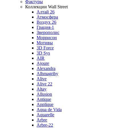
Фактуры
Коллекции Wall Street
Алтай 26
Атмосфера
Воздух 26
Грация-1
Зверополис
Моррисон
Мотивы
3D Force
3D Sys
AIR
Ajoure
Alexandra
Alhmagriby
Alive
Alive 22
Altay
Allusion
Antique
Applique
Aqua de Vida
Aquarelle
Arbre
Arbre-22