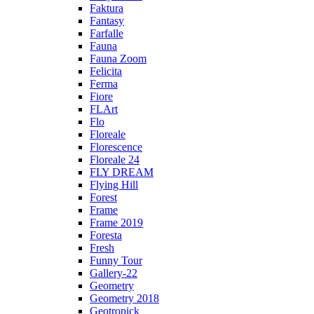
Faktura
Fantasy
Farfalle
Fauna
Fauna Zoom
Felicita
Ferma
Fiore
FLArt
Flo
Floreale
Florescence
Floreale 24
FLY DREAM
Flying Hill
Forest
Frame
Frame 2019
Foresta
Fresh
Funny Tour
Gallery-22
Geometry
Geometry 2018
Geotropick