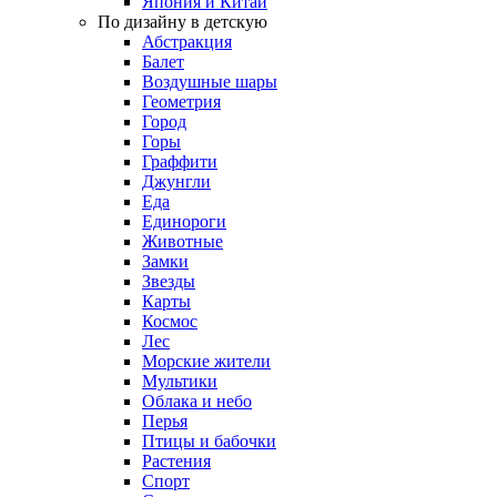
Япония и Китай
По дизайну в детскую
Абстракция
Балет
Воздушные шары
Геометрия
Город
Горы
Граффити
Джунгли
Еда
Единороги
Животные
Замки
Звезды
Карты
Космос
Лес
Морские жители
Мультики
Облака и небо
Перья
Птицы и бабочки
Растения
Спорт