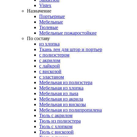
Vistex
Назначение
Портьерные
Мебельные
Тюлевые
Мебельные пожаростойкие
По составу
из хлопка
Ткань лен для штор и портьер
с полиэстером
с акрилом
с лайкрой
с вискозой
с эластаном
Мебельная из полиэстера
Мебельная из хлопка
Мебельная из льна
Мебельная из акрила
Мебельная из вискозы
Мебельная из полипропилена
Тюль с акрилом
Тюль из полиэстера
Тюль с хлопком
Тюль с вискозой