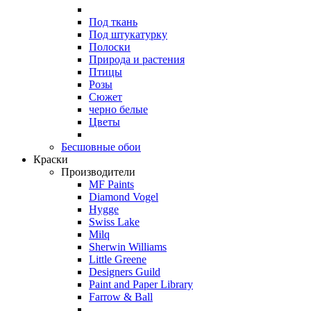
Под ткань
Под штукатурку
Полоски
Природа и растения
Птицы
Розы
Сюжет
черно белые
Цветы
Бесшовные обои
Краски
Производители
MF Paints
Diamond Vogel
Hygge
Swiss Lake
Milq
Sherwin Williams
Little Greene
Designers Guild
Paint and Paper Library
Farrow & Ball