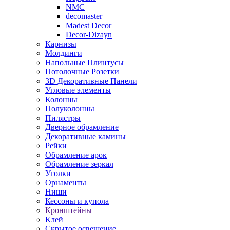
NMC
decomaster
Madest Decor
Decor-Dizayn
Карнизы
Молдинги
Напольные Плинтусы
Потолочные Розетки
3D Декоративные Панели
Угловые элементы
Колонны
Полуколонны
Пилястры
Дверное обрамление
Декоративные камины
Рейки
Обрамление арок
Обрамление зеркал
Уголки
Орнаменты
Ниши
Кессоны и купола
Кронштейны
Клей
Скрытое освещение