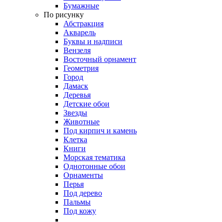
Бумажные
По рисунку
Абстракция
Акварель
Буквы и надписи
Вензеля
Восточный орнамент
Геометрия
Город
Дамаск
Деревья
Детские обои
Звезды
Животные
Под кирпич и камень
Клетка
Книги
Морская тематика
Однотонные обои
Орнаменты
Перья
Под дерево
Пальмы
Под кожу