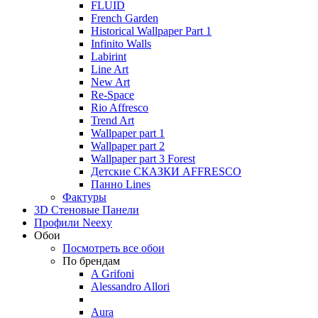
FLUID
French Garden
Historical Wallpaper Part 1
Infinito Walls
Labirint
Line Art
New Art
Re-Space
Rio Affresco
Trend Art
Wallpaper part 1
Wallpaper part 2
Wallpaper part 3 Forest
Детские СКАЗКИ AFFRESCO
Панно Lines
Фактуры
3D Стеновые Панели
Профили Neexy
Обои
Посмотреть все обои
По брендам
A Grifoni
Alessandro Allori
Aura