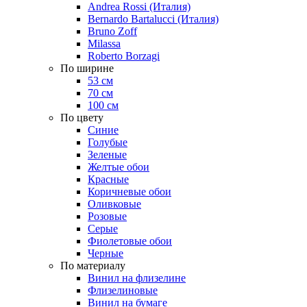
Andrea Rossi (Италия)
Bernardo Bartalucci (Италия)
Bruno Zoff
Milassa
Roberto Borzagi
По ширине
53 см
70 см
100 см
По цвету
Синие
Голубые
Зеленые
Желтые обои
Красные
Коричневые обои
Оливковые
Розовые
Серые
Фиолетовые обои
Черные
По материалу
Винил на флизелине
Флизелиновые
Винил на бумаге