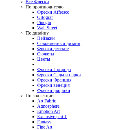
Все Фрески
По производителю
Фрески Affresco
Ortograf
Pinegin
Wall Street
По дизайну
Пейзажи
Современный дизайн
Фрески детские
Сюжеты
Цветы
Фрески Природа
Фрески Сады и парки
Фрески Франция
Фрески венеция
Фрески дворики
По коллекции
Art Fabric
Atmosphere
Emotion Art
Exclusive part 1
Fantasy
Fine Art