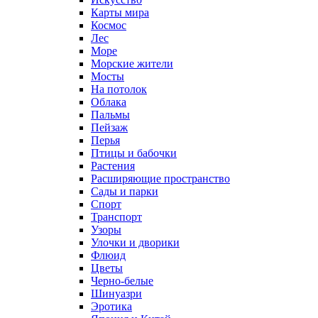
Карты мира
Космос
Лес
Море
Морские жители
Мосты
На потолок
Облака
Пальмы
Пейзаж
Перья
Птицы и бабочки
Растения
Расширяющие пространство
Сады и парки
Спорт
Транспорт
Узоры
Улочки и дворики
Флюид
Цветы
Черно-белые
Шинуазри
Эротика