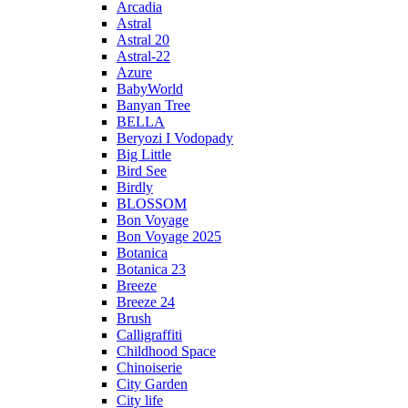
Arcadia
Astral
Astral 20
Astral-22
Azure
BabyWorld
Banyan Tree
BELLA
Beryozi I Vodopady
Big Little
Bird See
Birdly
BLOSSOM
Bon Voyage
Bon Voyage 2025
Botanica
Botanica 23
Breeze
Breeze 24
Brush
Calligraffiti
Childhood Space
Chinoiserie
City Garden
City life