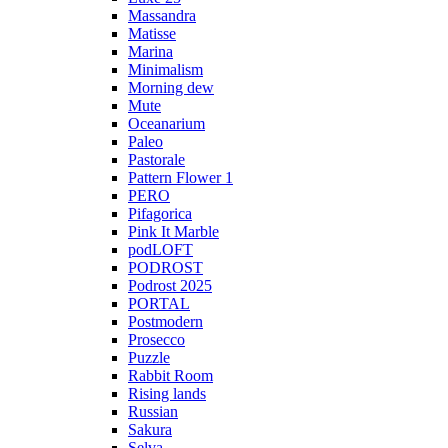
Massandra
Matisse
Marina
Minimalism
Morning dew
Mute
Oceanarium
Paleo
Pastorale
Pattern Flower 1
PERO
Pifagorica
Pink It Marble
podLOFT
PODROST
Podrost 2025
PORTAL
Postmodern
Prosecco
Puzzle
Rabbit Room
Rising lands
Russian
Sakura
Selva