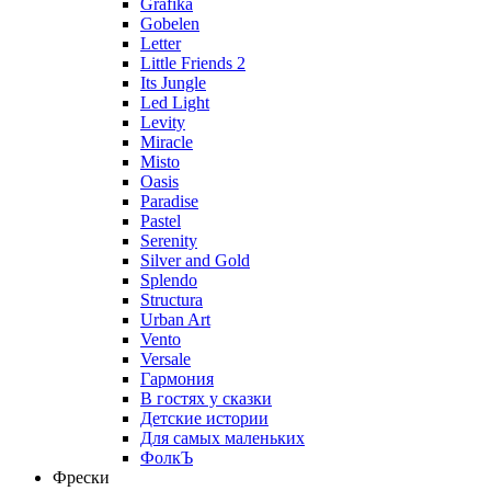
Grafika
Gobelen
Letter
Little Friends 2
Its Jungle
Led Light
Levity
Miracle
Misto
Oasis
Paradise
Pastel
Serenity
Silver and Gold
Splendo
Structura
Urban Art
Vento
Versale
Гармония
В гостях у сказки
Детские истории
Для самых маленьких
ФолкЪ
Фрески