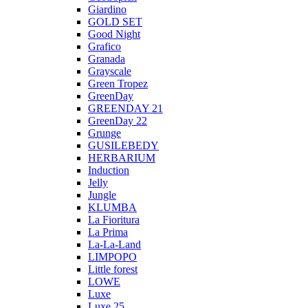
Giardino
GOLD SET
Good Night
Grafico
Granada
Grayscale
Green Tropez
GreenDay
GREENDAY 21
GreenDay 22
Grunge
GUSILEBEDY
HERBARIUM
Induction
Jelly
Jungle
KLUMBA
La Fioritura
La Prima
La-La-Land
LIMPOPO
Little forest
LOWE
Luxe
Luxe 25