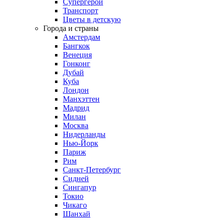
Супергерои
Транспорт
Цветы в детскую
Города и страны
Амстердам
Бангкок
Венеция
Гонконг
Дубай
Куба
Лондон
Манхэттен
Мадрид
Милан
Москва
Нидерланды
Нью-Йорк
Париж
Рим
Санкт-Петербург
Сидней
Сингапур
Токио
Чикаго
Шанхай