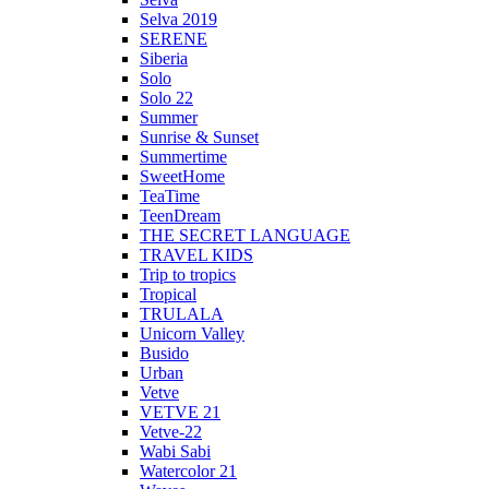
Selva 2019
SERENE
Siberia
Solo
Solo 22
Summer
Sunrise & Sunset
Summertime
SweetHome
TeaTime
TeenDream
THE SECRET LANGUAGE
TRAVEL KIDS
Trip to tropics
Tropical
TRULALA
Unicorn Valley
Busido
Urban
Vetve
VETVE 21
Vetve-22
Wabi Sabi
Watercolor 21