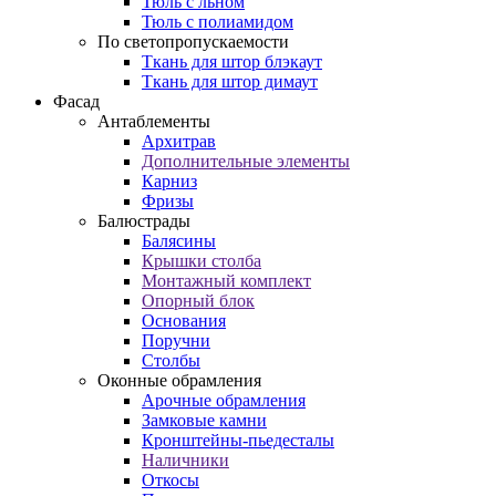
Тюль с льном
Тюль с полиамидом
По светопропускаемости
Ткань для штор блэкаут
Ткань для штор димаут
Фасад
Антаблементы
Архитрав
Дополнительные элементы
Карниз
Фризы
Балюстрады
Балясины
Крышки столба
Монтажный комплект
Опорный блок
Основания
Поручни
Столбы
Оконные обрамления
Арочные обрамления
Замковые камни
Кронштейны-пьедесталы
Наличники
Откосы