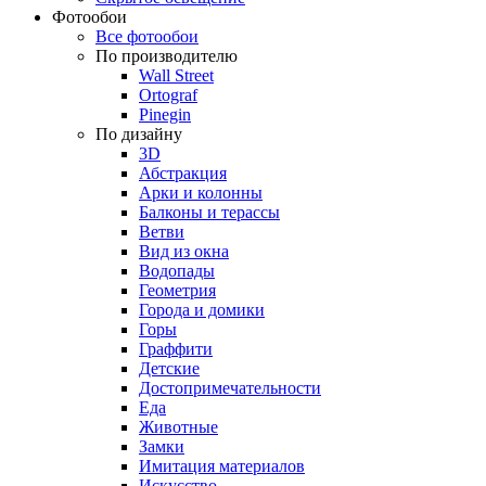
Фотообои
Все фотообои
По производителю
Wall Street
Ortograf
Pinegin
По дизайну
3D
Абстракция
Арки и колонны
Балконы и терассы
Ветви
Вид из окна
Водопады
Геометрия
Города и домики
Горы
Граффити
Детские
Достопримечательности
Еда
Животные
Замки
Имитация материалов
Искусство