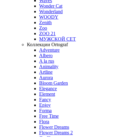
Waves
Wonder Cat
Wonderland
WOODY
Zenith
Zoo
ZOO 21
МУЖСКОЙ СЕТ
Коллекции Ortograf
Adventure
Albero
A la rus
Animality
Artline
Aurora
Bloom Garden
Elegance
Element
Fancy
Enjoy
Forma
Free Time
Flora
Flower Dreams
Flower Dreams 2