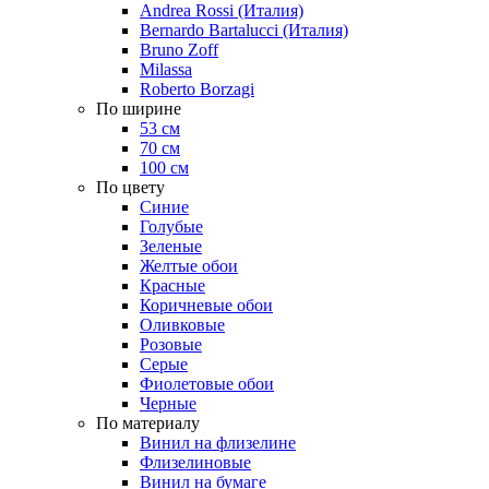
Andrea Rossi (Италия)
Bernardo Bartalucci (Италия)
Bruno Zoff
Milassa
Roberto Borzagi
По ширине
53 см
70 см
100 см
По цвету
Синие
Голубые
Зеленые
Желтые обои
Красные
Коричневые обои
Оливковые
Розовые
Серые
Фиолетовые обои
Черные
По материалу
Винил на флизелине
Флизелиновые
Винил на бумаге