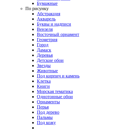
Бумажные
По рисунку
Абстракция
Акварель
Буквы и надписи
Вензеля
Восточный орнамент
Геометрия
Город
Дамаск
Деревья
Детские обои
Звезды
Животные
Под кирпич и камень
Клетка
Книги
Морская тематика
Однотонные обои
Орнаменты
Перья
Под дерево
Пальмы
Под кожу