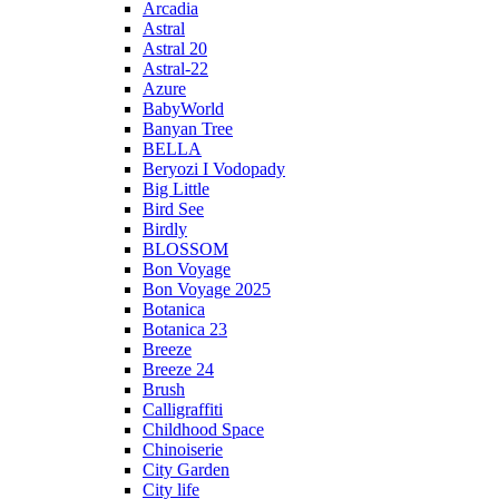
Arcadia
Astral
Astral 20
Astral-22
Azure
BabyWorld
Banyan Tree
BELLA
Beryozi I Vodopady
Big Little
Bird See
Birdly
BLOSSOM
Bon Voyage
Bon Voyage 2025
Botanica
Botanica 23
Breeze
Breeze 24
Brush
Calligraffiti
Childhood Space
Chinoiserie
City Garden
City life