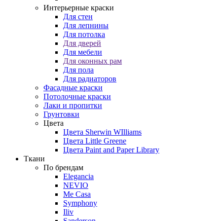
Интерьерные краски
Для стен
Для лепнины
Для потолка
Для дверей
Для мебели
Для оконных рам
Для пола
Для радиаторов
Фасадные краски
Потолочные краски
Лаки и пропитки
Грунтовки
Цвета
Цвета Sherwin WIlliams
Цвета Little Greene
Цвета Paint and Paper Library
Ткани
По брендам
Elegancia
NEVIO
Me Casa
Symphony
Iliv
Sanderson