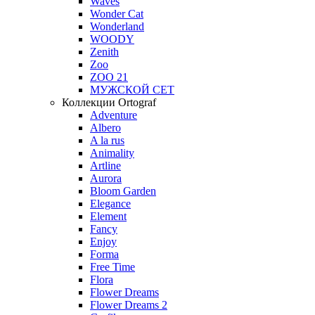
Waves
Wonder Cat
Wonderland
WOODY
Zenith
Zoo
ZOO 21
МУЖСКОЙ СЕТ
Коллекции Ortograf
Adventure
Albero
A la rus
Animality
Artline
Aurora
Bloom Garden
Elegance
Element
Fancy
Enjoy
Forma
Free Time
Flora
Flower Dreams
Flower Dreams 2