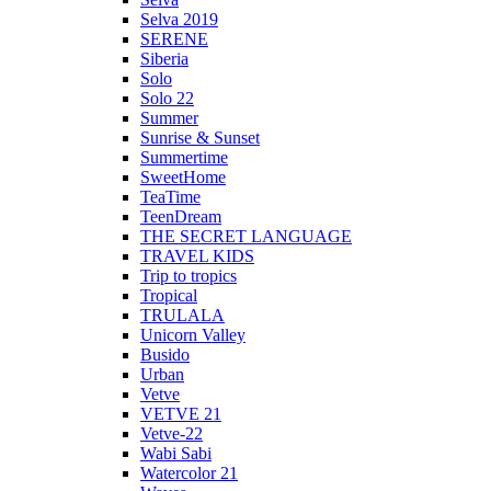
Selva 2019
SERENE
Siberia
Solo
Solo 22
Summer
Sunrise & Sunset
Summertime
SweetHome
TeaTime
TeenDream
THE SECRET LANGUAGE
TRAVEL KIDS
Trip to tropics
Tropical
TRULALA
Unicorn Valley
Busido
Urban
Vetve
VETVE 21
Vetve-22
Wabi Sabi
Watercolor 21