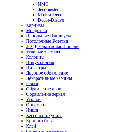
NMC
decomaster
Madest Decor
Decor-Dizayn
Карнизы
Молдинги
Напольные Плинтусы
Потолочные Розетки
3D Декоративные Панели
Угловые элементы
Колонны
Полуколонны
Пилястры
Дверное обрамление
Декоративные камины
Рейки
Обрамление арок
Обрамление зеркал
Уголки
Орнаменты
Ниши
Кессоны и купола
Кронштейны
Клей
Скрытое освещение