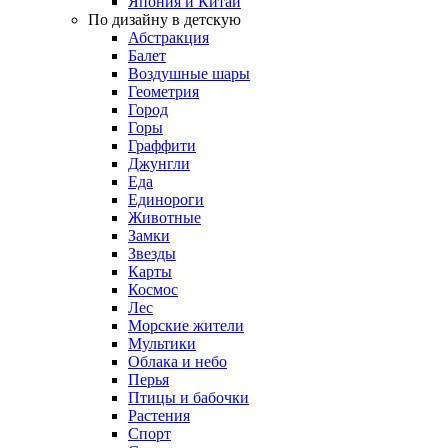
Япония и Китай
По дизайну в детскую
Абстракция
Балет
Воздушные шары
Геометрия
Город
Горы
Граффити
Джунгли
Еда
Единороги
Животные
Замки
Звезды
Карты
Космос
Лес
Морские жители
Мультики
Облака и небо
Перья
Птицы и бабочки
Растения
Спорт