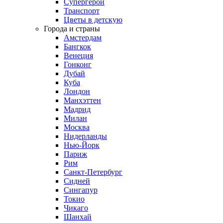
Супергерои
Транспорт
Цветы в детскую
Города и страны
Амстердам
Бангкок
Венеция
Гонконг
Дубай
Куба
Лондон
Манхэттен
Мадрид
Милан
Москва
Нидерланды
Нью-Йорк
Париж
Рим
Санкт-Петербург
Сидней
Сингапур
Токио
Чикаго
Шанхай