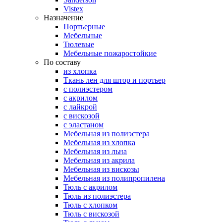
Vistex
Назначение
Портьерные
Мебельные
Тюлевые
Мебельные пожаростойкие
По составу
из хлопка
Ткань лен для штор и портьер
с полиэстером
с акрилом
с лайкрой
с вискозой
с эластаном
Мебельная из полиэстера
Мебельная из хлопка
Мебельная из льна
Мебельная из акрила
Мебельная из вискозы
Мебельная из полипропилена
Тюль с акрилом
Тюль из полиэстера
Тюль с хлопком
Тюль с вискозой