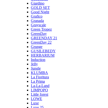
Giardino
GOLD SET
Good Night
Grafico
Granada
Grayscale
Green Tropez
GreenDay
GREENDAY 21
GreenDay 22
Grunge
GUSILEBEDY
HERBARIUM
Induction
Jelly
Jungle
KLUMBA
La Fioritura
La Prima
La-La-Land
LIMPOPO
Little forest
LOWE
Luxe
Luxe 25