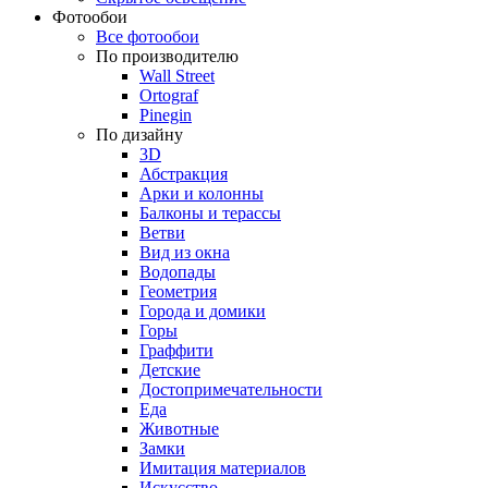
Фотообои
Все фотообои
По производителю
Wall Street
Ortograf
Pinegin
По дизайну
3D
Абстракция
Арки и колонны
Балконы и терассы
Ветви
Вид из окна
Водопады
Геометрия
Города и домики
Горы
Граффити
Детские
Достопримечательности
Еда
Животные
Замки
Имитация материалов
Искусство