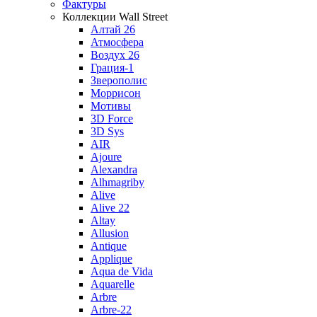
Фактуры
Коллекции Wall Street
Алтай 26
Атмосфера
Воздух 26
Грация-1
Зверополис
Моррисон
Мотивы
3D Force
3D Sys
AIR
Ajoure
Alexandra
Alhmagriby
Alive
Alive 22
Altay
Allusion
Antique
Applique
Aqua de Vida
Aquarelle
Arbre
Arbre-22