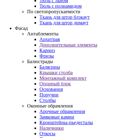
Тюль с льном
Тюль с полиамидом
По светопропускаемости
Ткань для штор блэкаут
Ткань для штор димаут
Фасад
Антаблементы
Архитрав
Дополнительные элементы
Карниз
Фризы
Балюстрады
Балясины
Крышки столба
Монтажный комплект
Опорный блок
Основания
Поручни
Столбы
Оконные обрамления
Арочные обрамления
Замковые камни
Кронштейны-пьедесталы
Наличники
Откосы