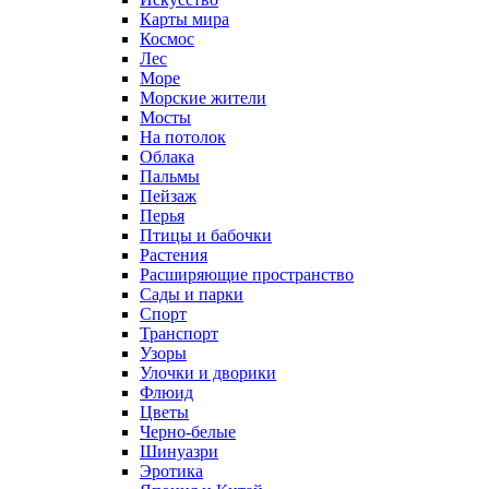
Карты мира
Космос
Лес
Море
Морские жители
Мосты
На потолок
Облака
Пальмы
Пейзаж
Перья
Птицы и бабочки
Растения
Расширяющие пространство
Сады и парки
Спорт
Транспорт
Узоры
Улочки и дворики
Флюид
Цветы
Черно-белые
Шинуазри
Эротика