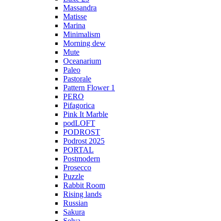
Massandra
Matisse
Marina
Minimalism
Morning dew
Mute
Oceanarium
Paleo
Pastorale
Pattern Flower 1
PERO
Pifagorica
Pink It Marble
podLOFT
PODROST
Podrost 2025
PORTAL
Postmodern
Prosecco
Puzzle
Rabbit Room
Rising lands
Russian
Sakura
Selva