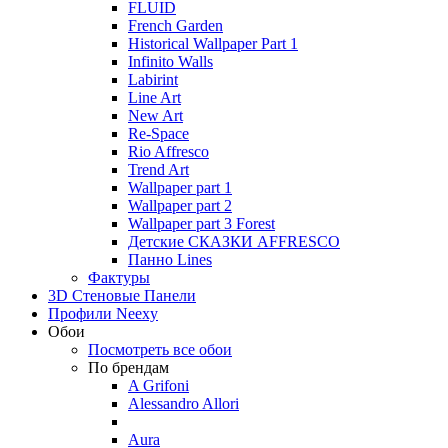
FLUID
French Garden
Historical Wallpaper Part 1
Infinito Walls
Labirint
Line Art
New Art
Re-Space
Rio Affresco
Trend Art
Wallpaper part 1
Wallpaper part 2
Wallpaper part 3 Forest
Детские СКАЗКИ AFFRESCO
Панно Lines
Фактуры
3D Стеновые Панели
Профили Neexy
Обои
Посмотреть все обои
По брендам
A Grifoni
Alessandro Allori
Aura