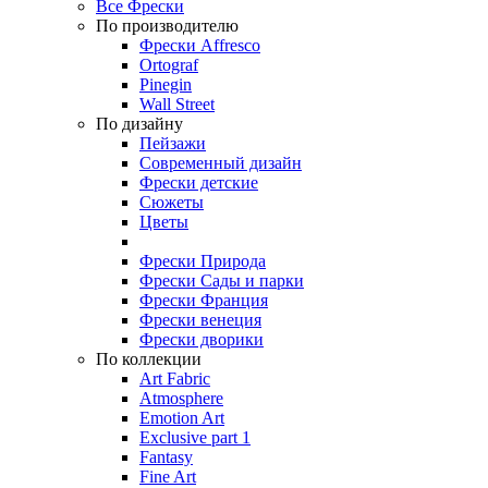
Все Фрески
По производителю
Фрески Affresco
Ortograf
Pinegin
Wall Street
По дизайну
Пейзажи
Современный дизайн
Фрески детские
Сюжеты
Цветы
Фрески Природа
Фрески Сады и парки
Фрески Франция
Фрески венеция
Фрески дворики
По коллекции
Art Fabric
Atmosphere
Emotion Art
Exclusive part 1
Fantasy
Fine Art