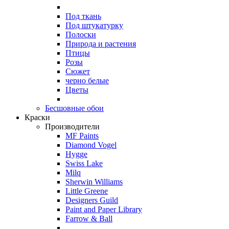
Под ткань
Под штукатурку
Полоски
Природа и растения
Птицы
Розы
Сюжет
черно белые
Цветы
Бесшовные обои
Краски
Производители
MF Paints
Diamond Vogel
Hygge
Swiss Lake
Milq
Sherwin Williams
Little Greene
Designers Guild
Paint and Paper Library
Farrow & Ball