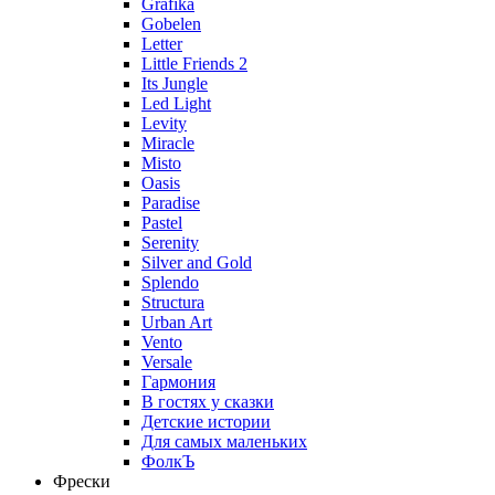
Grafika
Gobelen
Letter
Little Friends 2
Its Jungle
Led Light
Levity
Miracle
Misto
Oasis
Paradise
Pastel
Serenity
Silver and Gold
Splendo
Structura
Urban Art
Vento
Versale
Гармония
В гостях у сказки
Детские истории
Для самых маленьких
ФолкЪ
Фрески