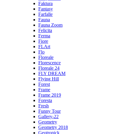
Faktura
Fantasy
Farfalle
Fauna
Fauna Zoom
Felicita
Ferma
Fiore
FLArt
Flo
Floreale
Florescence
Floreale 24
FLY DREAM
Flying Hill
Forest
Frame
Frame 2019
Foresta
Fresh
Funny Tour
Gallery-22
Geometry
Geometry 2018
Geotropick