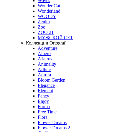
Waves
Wonder Cat
Wonderland
WOODY
Zenith
Zoo
ZOO 21
МУЖСКОЙ СЕТ
Коллекции Ortograf
Adventure
Albero
A la rus
Animality
Artline
Aurora
Bloom Garden
Elegance
Element
Fancy
Enjoy
Forma
Free Time
Flora
Flower Dreams
Flower Dreams 2