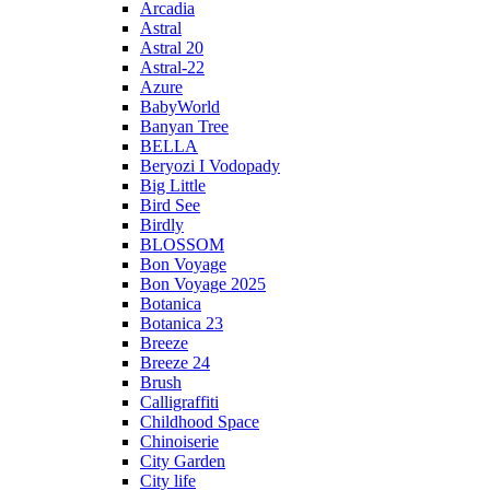
Arcadia
Astral
Astral 20
Astral-22
Azure
BabyWorld
Banyan Tree
BELLA
Beryozi I Vodopady
Big Little
Bird See
Birdly
BLOSSOM
Bon Voyage
Bon Voyage 2025
Botanica
Botanica 23
Breeze
Breeze 24
Brush
Calligraffiti
Childhood Space
Chinoiserie
City Garden
City life