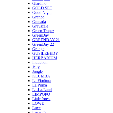
Giardino
GOLD SET
Good Night
Grafico
Granada
Grayscale
Green Tropez
GreenDay
GREENDAY 21
GreenDay 22
Grunge
GUSILEBEDY
HERBARIUM
Induction
Jelly
Jungle
KLUMBA
La Fioritura
La Prima
La-La-Land
LIMPOPO
Little forest
LOWE
Luxe
Luxe 25