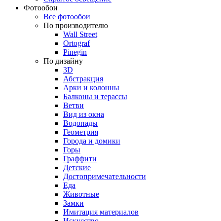
Фотообои
Все фотообои
По производителю
Wall Street
Ortograf
Pinegin
По дизайну
3D
Абстракция
Арки и колонны
Балконы и терассы
Ветви
Вид из окна
Водопады
Геометрия
Города и домики
Горы
Граффити
Детские
Достопримечательности
Еда
Животные
Замки
Имитация материалов
Искусство