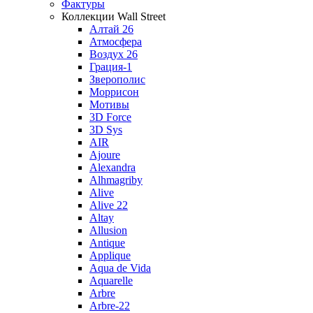
Фактуры
Коллекции Wall Street
Алтай 26
Атмосфера
Воздух 26
Грация-1
Зверополис
Моррисон
Мотивы
3D Force
3D Sys
AIR
Ajoure
Alexandra
Alhmagriby
Alive
Alive 22
Altay
Allusion
Antique
Applique
Aqua de Vida
Aquarelle
Arbre
Arbre-22