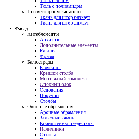
Тюль с льном
Тюль с полиамидом
По светопропускаемости
Ткань для штор блэкаут
Ткань для штор димаут
Фасад
Антаблементы
Архитрав
Дополнительные элементы
Карниз
Фризы
Балюстрады
Балясины
Крышки столба
Монтажный комплект
Опорный блок
Основания
Поручни
Столбы
Оконные обрамления
Арочные обрамления
Замковые камни
Кронштейны-пьедесталы
Наличники
Откосы