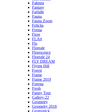
Faktura
Fantasy
Farfalle
Fauna
Fauna Zoom
Felicita
Ferma
Fiore
FLArt
Flo
Floreale
Florescence
Floreale 24
FLY DREAM
Flying Hill
Forest
Frame
Frame 2019
Foresta
Fresh
Funny Tour
Gallery-22
Geometry
Geometry 2018
Geotropick