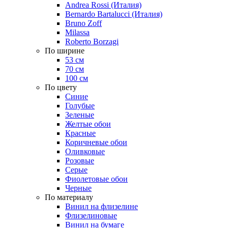
Andrea Rossi (Италия)
Bernardo Bartalucci (Италия)
Bruno Zoff
Milassa
Roberto Borzagi
По ширине
53 см
70 см
100 см
По цвету
Синие
Голубые
Зеленые
Желтые обои
Красные
Коричневые обои
Оливковые
Розовые
Серые
Фиолетовые обои
Черные
По материалу
Винил на флизелине
Флизелиновые
Винил на бумаге