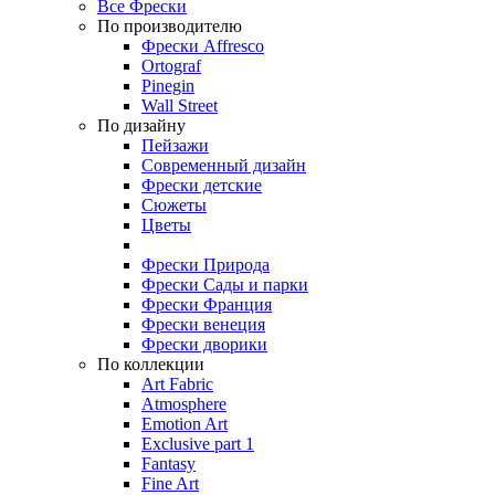
Все Фрески
По производителю
Фрески Affresco
Ortograf
Pinegin
Wall Street
По дизайну
Пейзажи
Современный дизайн
Фрески детские
Сюжеты
Цветы
Фрески Природа
Фрески Сады и парки
Фрески Франция
Фрески венеция
Фрески дворики
По коллекции
Art Fabric
Atmosphere
Emotion Art
Exclusive part 1
Fantasy
Fine Art