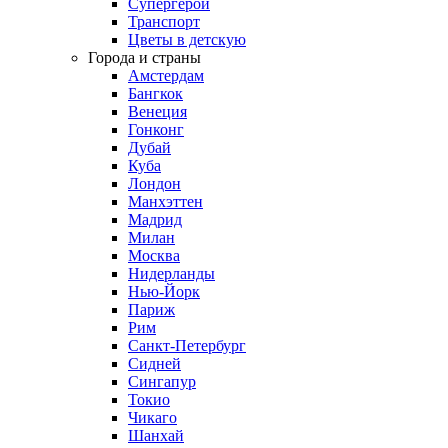
Супергерои
Транспорт
Цветы в детскую
Города и страны
Амстердам
Бангкок
Венеция
Гонконг
Дубай
Куба
Лондон
Манхэттен
Мадрид
Милан
Москва
Нидерланды
Нью-Йорк
Париж
Рим
Санкт-Петербург
Сидней
Сингапур
Токио
Чикаго
Шанхай