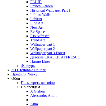
FLUID
French Garden
Historical Wallpaper Part 1
Infinito Walls
Labirint
Line Art
New Art
Re-Space
Rio Affresco
Trend Art
Wallpaper part 1
Wallpaper part 2
Wallpaper part 3 Forest
Детские СКАЗКИ AFFRESCO
Панно Lines
Фактуры
3D Стеновые Панели
Профили Neexy
Обои
Посмотреть все обои
По брендам
A Grifoni
Alessandro Allori
Aura