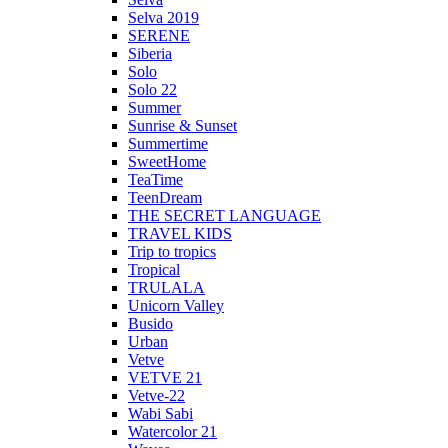
Selva 2019
SERENE
Siberia
Solo
Solo 22
Summer
Sunrise & Sunset
Summertime
SweetHome
TeaTime
TeenDream
THE SECRET LANGUAGE
TRAVEL KIDS
Trip to tropics
Tropical
TRULALA
Unicorn Valley
Busido
Urban
Vetve
VETVE 21
Vetve-22
Wabi Sabi
Watercolor 21