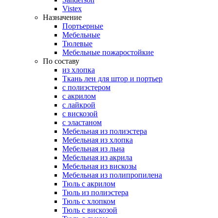
Vistex
Назначение
Портьерные
Мебельные
Тюлевые
Мебельные пожаростойкие
По составу
из хлопка
Ткань лен для штор и портьер
с полиэстером
с акрилом
с лайкрой
с вискозой
с эластаном
Мебельная из полиэстера
Мебельная из хлопка
Мебельная из льна
Мебельная из акрила
Мебельная из вискозы
Мебельная из полипропилена
Тюль с акрилом
Тюль из полиэстера
Тюль с хлопком
Тюль с вискозой