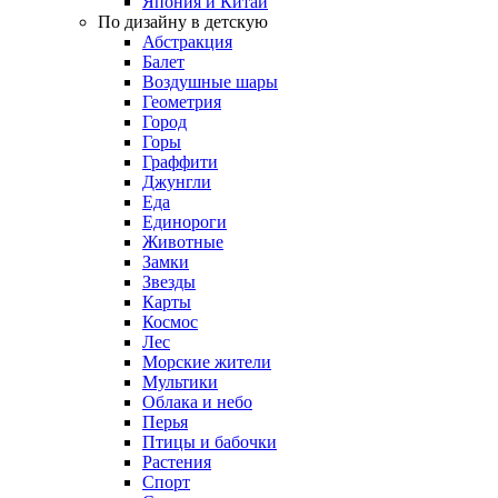
Япония и Китай
По дизайну в детскую
Абстракция
Балет
Воздушные шары
Геометрия
Город
Горы
Граффити
Джунгли
Еда
Единороги
Животные
Замки
Звезды
Карты
Космос
Лес
Морские жители
Мультики
Облака и небо
Перья
Птицы и бабочки
Растения
Спорт