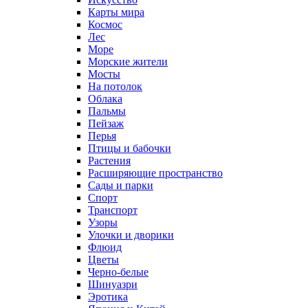
Карты мира
Космос
Лес
Море
Морские жители
Мосты
На потолок
Облака
Пальмы
Пейзаж
Перья
Птицы и бабочки
Растения
Расширяющие пространство
Сады и парки
Спорт
Транспорт
Узоры
Улочки и дворики
Флюид
Цветы
Черно-белые
Шинуазри
Эротика