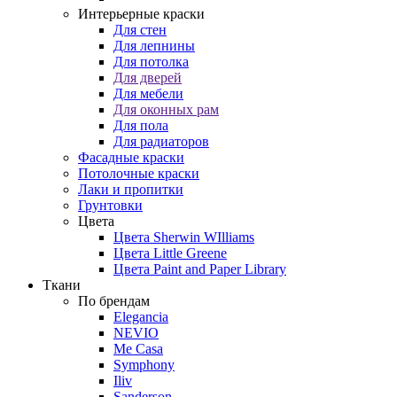
Интерьерные краски
Для стен
Для лепнины
Для потолка
Для дверей
Для мебели
Для оконных рам
Для пола
Для радиаторов
Фасадные краски
Потолочные краски
Лаки и пропитки
Грунтовки
Цвета
Цвета Sherwin WIlliams
Цвета Little Greene
Цвета Paint and Paper Library
Ткани
По брендам
Elegancia
NEVIO
Me Casa
Symphony
Iliv
Sanderson