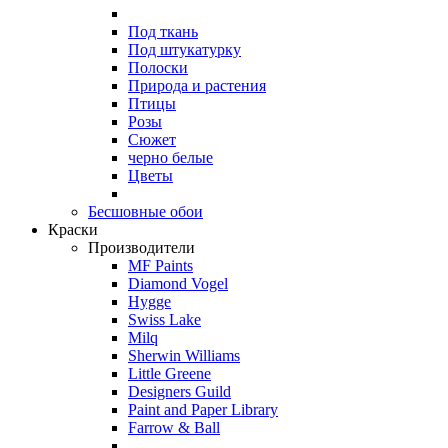
Под ткань
Под штукатурку
Полоски
Природа и растения
Птицы
Розы
Сюжет
черно белые
Цветы
Бесшовные обои
Краски
Производители
MF Paints
Diamond Vogel
Hygge
Swiss Lake
Milq
Sherwin Williams
Little Greene
Designers Guild
Paint and Paper Library
Farrow & Ball