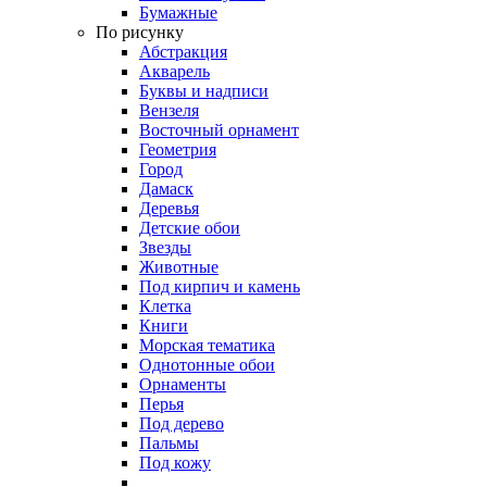
Бумажные
По рисунку
Абстракция
Акварель
Буквы и надписи
Вензеля
Восточный орнамент
Геометрия
Город
Дамаск
Деревья
Детские обои
Звезды
Животные
Под кирпич и камень
Клетка
Книги
Морская тематика
Однотонные обои
Орнаменты
Перья
Под дерево
Пальмы
Под кожу