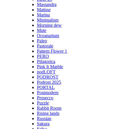
Massandra
Matisse
Marina
Minimalism
Morning dew
Mute
Oceanarium
Paleo
Pastorale
Pattern Flower 1
PERO
Pifagorica
Pink It Marble
podLOFT
PODROST
Podrost 2025
PORTAL
Postmodern
Prosecco
Puzzle
Rabbit Room
Rising lands
Russian
Sakura
Selva