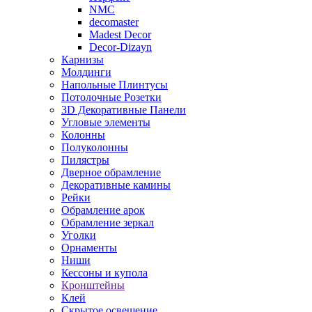
NMC
decomaster
Madest Decor
Decor-Dizayn
Карнизы
Молдинги
Напольные Плинтусы
Потолочные Розетки
3D Декоративные Панели
Угловые элементы
Колонны
Полуколонны
Пилястры
Дверное обрамление
Декоративные камины
Рейки
Обрамление арок
Обрамление зеркал
Уголки
Орнаменты
Ниши
Кессоны и купола
Кронштейны
Клей
Скрытое освещение