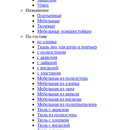
Vistex
Назначение
Портьерные
Мебельные
Тюлевые
Мебельные пожаростойкие
По составу
из хлопка
Ткань лен для штор и портьер
с полиэстером
с акрилом
с лайкрой
с вискозой
с эластаном
Мебельная из полиэстера
Мебельная из хлопка
Мебельная из льна
Мебельная из акрила
Мебельная из вискозы
Мебельная из полипропилена
Тюль с акрилом
Тюль из полиэстера
Тюль с хлопком
Тюль с вискозой