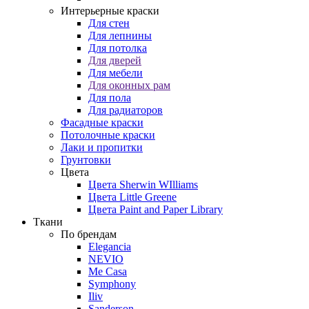
Интерьерные краски
Для стен
Для лепнины
Для потолка
Для дверей
Для мебели
Для оконных рам
Для пола
Для радиаторов
Фасадные краски
Потолочные краски
Лаки и пропитки
Грунтовки
Цвета
Цвета Sherwin WIlliams
Цвета Little Greene
Цвета Paint and Paper Library
Ткани
По брендам
Elegancia
NEVIO
Me Casa
Symphony
Iliv
Sanderson