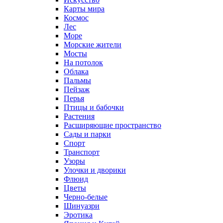
Карты мира
Космос
Лес
Море
Морские жители
Мосты
На потолок
Облака
Пальмы
Пейзаж
Перья
Птицы и бабочки
Растения
Расширяющие пространство
Сады и парки
Спорт
Транспорт
Узоры
Улочки и дворики
Флюид
Цветы
Черно-белые
Шинуазри
Эротика