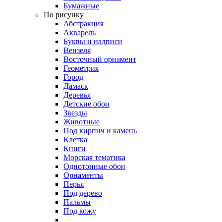
Бумажные
По рисунку
Абстракция
Акварель
Буквы и надписи
Вензеля
Восточный орнамент
Геометрия
Город
Дамаск
Деревья
Детские обои
Звезды
Животные
Под кирпич и камень
Клетка
Книги
Морская тематика
Однотонные обои
Орнаменты
Перья
Под дерево
Пальмы
Под кожу