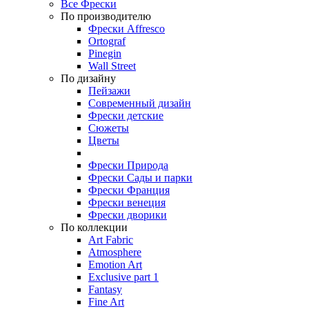
Все Фрески
По производителю
Фрески Affresco
Ortograf
Pinegin
Wall Street
По дизайну
Пейзажи
Современный дизайн
Фрески детские
Сюжеты
Цветы
Фрески Природа
Фрески Сады и парки
Фрески Франция
Фрески венеция
Фрески дворики
По коллекции
Art Fabric
Atmosphere
Emotion Art
Exclusive part 1
Fantasy
Fine Art