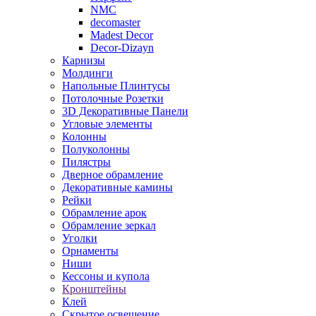
NMC
decomaster
Madest Decor
Decor-Dizayn
Карнизы
Молдинги
Напольные Плинтусы
Потолочные Розетки
3D Декоративные Панели
Угловые элементы
Колонны
Полуколонны
Пилястры
Дверное обрамление
Декоративные камины
Рейки
Обрамление арок
Обрамление зеркал
Уголки
Орнаменты
Ниши
Кессоны и купола
Кронштейны
Клей
Скрытое освещение