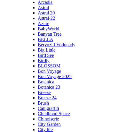
Arcadia
Astral
Astral 20
Astral-22
Azure
BabyWorld
Banyan Tree
BELLA
Beryozi I Vodopady
Big Little
Bird See
Birdly
BLOSSOM
Bon Voyage
Bon Voyage 2025
Botanica
Botanica 23
Breeze
Breeze 24
Brush
Calligraffiti
Childhood Space
Chinoiserie
City Garden
City life