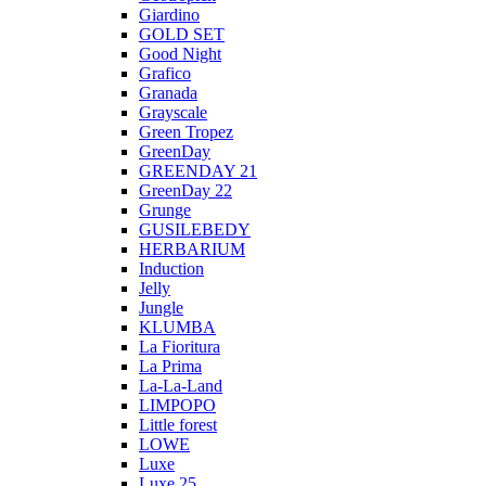
Giardino
GOLD SET
Good Night
Grafico
Granada
Grayscale
Green Tropez
GreenDay
GREENDAY 21
GreenDay 22
Grunge
GUSILEBEDY
HERBARIUM
Induction
Jelly
Jungle
KLUMBA
La Fioritura
La Prima
La-La-Land
LIMPOPO
Little forest
LOWE
Luxe
Luxe 25