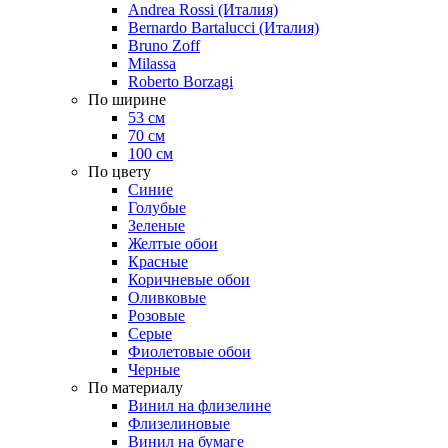
Andrea Rossi (Италия)
Bernardo Bartalucci (Италия)
Bruno Zoff
Milassa
Roberto Borzagi
По ширине
53 см
70 см
100 см
По цвету
Синие
Голубые
Зеленые
Желтые обои
Красные
Коричневые обои
Оливковые
Розовые
Серые
Фиолетовые обои
Черные
По материалу
Винил на флизелине
Флизелиновые
Винил на бумаге