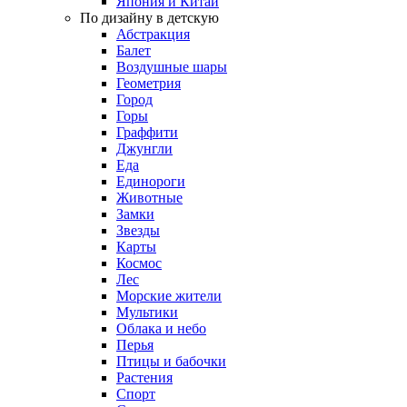
Япония и Китай
По дизайну в детскую
Абстракция
Балет
Воздушные шары
Геометрия
Город
Горы
Граффити
Джунгли
Еда
Единороги
Животные
Замки
Звезды
Карты
Космос
Лес
Морские жители
Мультики
Облака и небо
Перья
Птицы и бабочки
Растения
Спорт