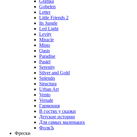
Grafika
Gobelen
Letter
Little Friends 2
Its Jungle
Led Light
Levity
Miracle
Misto
Oasis
Paradise
Pastel
Serenity
Silver and Gold
Splendo
Structura
Urban Art
Vento
Versale
Гармония
В гостях у сказки
Детские истории
Для самых маленьких
ФолкЪ
Фрески