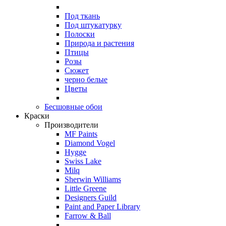
Под ткань
Под штукатурку
Полоски
Природа и растения
Птицы
Розы
Сюжет
черно белые
Цветы
Бесшовные обои
Краски
Производители
MF Paints
Diamond Vogel
Hygge
Swiss Lake
Milq
Sherwin Williams
Little Greene
Designers Guild
Paint and Paper Library
Farrow & Ball