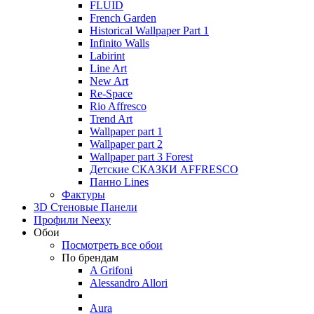
FLUID
French Garden
Historical Wallpaper Part 1
Infinito Walls
Labirint
Line Art
New Art
Re-Space
Rio Affresco
Trend Art
Wallpaper part 1
Wallpaper part 2
Wallpaper part 3 Forest
Детские СКАЗКИ AFFRESCO
Панно Lines
Фактуры
3D Стеновые Панели
Профили Neexy
Обои
Посмотреть все обои
По брендам
A Grifoni
Alessandro Allori
Aura