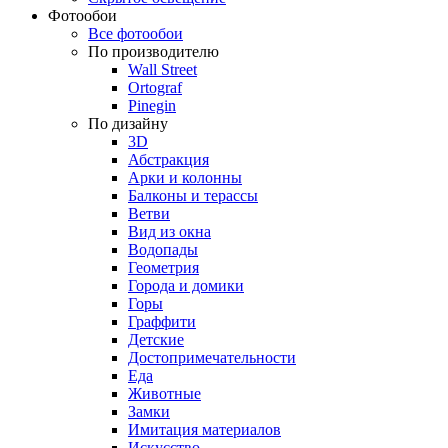
Фотообои
Все фотообои
По производителю
Wall Street
Ortograf
Pinegin
По дизайну
3D
Абстракция
Арки и колонны
Балконы и терассы
Ветви
Вид из окна
Водопады
Геометрия
Города и домики
Горы
Граффити
Детские
Достопримечательности
Еда
Животные
Замки
Имитация материалов
Искусство