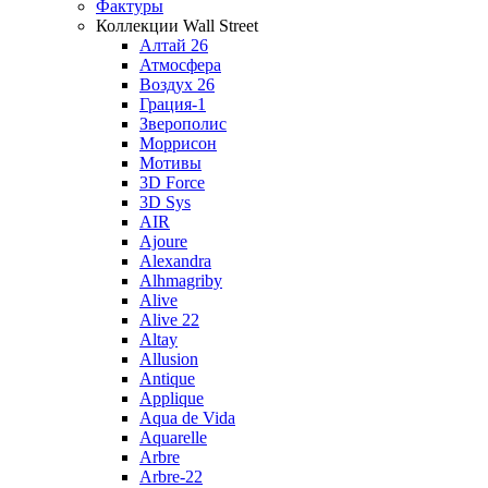
Фактуры
Коллекции Wall Street
Алтай 26
Атмосфера
Воздух 26
Грация-1
Зверополис
Моррисон
Мотивы
3D Force
3D Sys
AIR
Ajoure
Alexandra
Alhmagriby
Alive
Alive 22
Altay
Allusion
Antique
Applique
Aqua de Vida
Aquarelle
Arbre
Arbre-22