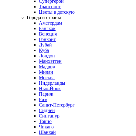
Супергерои
Транспорт
Цветы в детскую
Города и страны
Амстердам
Бангкок
Венеция
Гонконг
Дубай
Куба
Лондон
Манхэттен
Мадрид
Милан
Москва
Нидерланды
Нью-Йорк
Париж
Рим
Санкт-Петербург
Сидней
Сингапур
Токио
Чикаго
Шанхай