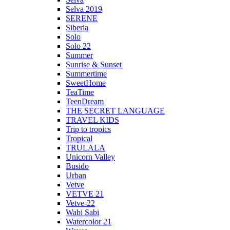
Selva 2019
SERENE
Siberia
Solo
Solo 22
Summer
Sunrise & Sunset
Summertime
SweetHome
TeaTime
TeenDream
THE SECRET LANGUAGE
TRAVEL KIDS
Trip to tropics
Tropical
TRULALA
Unicorn Valley
Busido
Urban
Vetve
VETVE 21
Vetve-22
Wabi Sabi
Watercolor 21