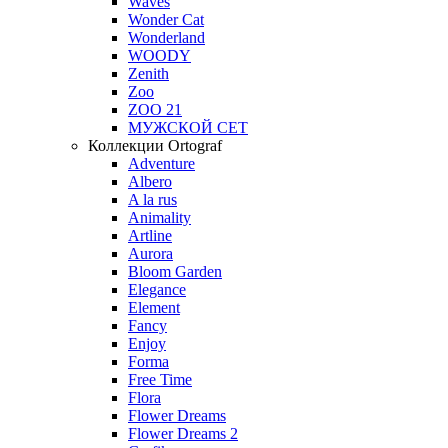
Waves
Wonder Cat
Wonderland
WOODY
Zenith
Zoo
ZOO 21
МУЖСКОЙ СЕТ
Коллекции Ortograf
Adventure
Albero
A la rus
Animality
Artline
Aurora
Bloom Garden
Elegance
Element
Fancy
Enjoy
Forma
Free Time
Flora
Flower Dreams
Flower Dreams 2