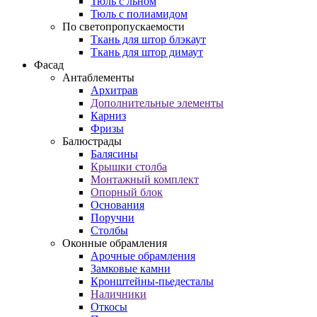
Тюль с льном
Тюль с полиамидом
По светопропускаемости
Ткань для штор блэкаут
Ткань для штор димаут
Фасад
Антаблементы
Архитрав
Дополнительные элементы
Карниз
Фризы
Балюстрады
Балясины
Крышки столба
Монтажный комплект
Опорный блок
Основания
Поручни
Столбы
Оконные обрамления
Арочные обрамления
Замковые камни
Кронштейны-пьедесталы
Наличники
Откосы