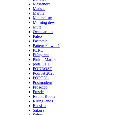
Massandra
Matisse
Marina
Minimalism
Morning dew
Mute
Oceanarium
Paleo
Pastorale
Pattern Flower 1
PERO
Pifagorica
Pink It Marble
podLOFT
PODROST
Podrost 2025
PORTAL
Postmodern
Prosecco
Puzzle
Rabbit Room
Rising lands
Russian
Sakura
Selva