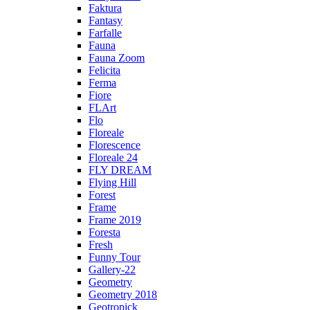
Faktura
Fantasy
Farfalle
Fauna
Fauna Zoom
Felicita
Ferma
Fiore
FLArt
Flo
Floreale
Florescence
Floreale 24
FLY DREAM
Flying Hill
Forest
Frame
Frame 2019
Foresta
Fresh
Funny Tour
Gallery-22
Geometry
Geometry 2018
Geotropick