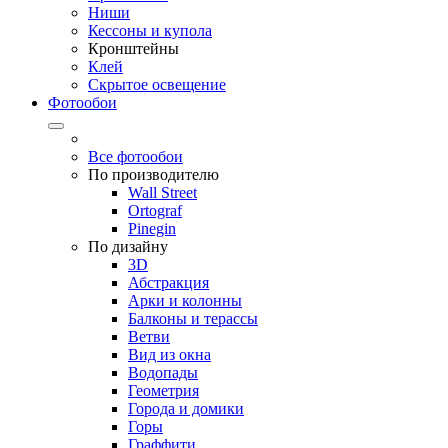
Ниши
Кессоны и купола
Кронштейны
Клей
Скрытое освещение
Фотообои
Все фотообои
По производителю
Wall Street
Ortograf
Pinegin
По дизайну
3D
Абстракция
Арки и колонны
Балконы и терассы
Ветви
Вид из окна
Водопады
Геометрия
Города и домики
Горы
Граффити