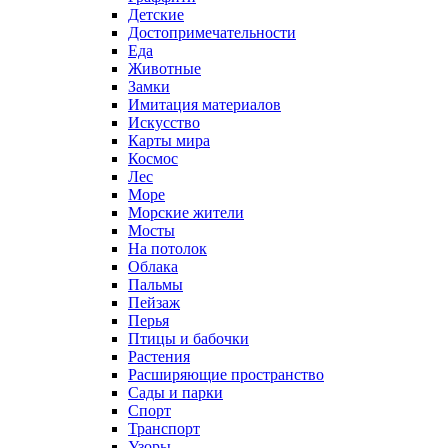
Детские
Достопримечательности
Еда
Животные
Замки
Имитация материалов
Искусство
Карты мира
Космос
Лес
Море
Морские жители
Мосты
На потолок
Облака
Пальмы
Пейзаж
Перья
Птицы и бабочки
Растения
Расширяющие пространство
Сады и парки
Спорт
Транспорт
Узоры