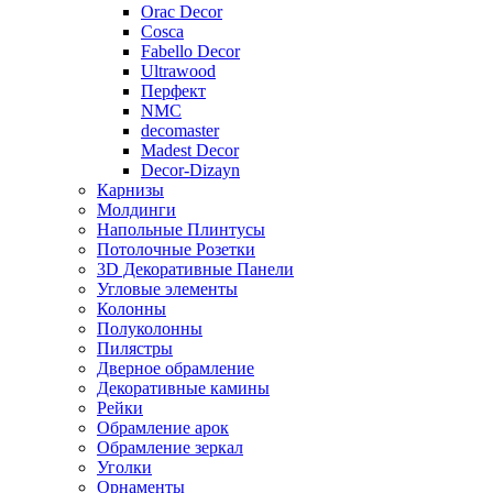
Orac Decor
Cosca
Fabello Decor
Ultrawood
Перфект
NMC
decomaster
Madest Decor
Decor-Dizayn
Карнизы
Молдинги
Напольные Плинтусы
Потолочные Розетки
3D Декоративные Панели
Угловые элементы
Колонны
Полуколонны
Пилястры
Дверное обрамление
Декоративные камины
Рейки
Обрамление арок
Обрамление зеркал
Уголки
Орнаменты