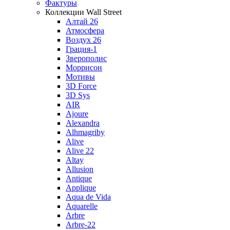
Фактуры
Коллекции Wall Street
Алтай 26
Атмосфера
Воздух 26
Грация-1
Зверополис
Моррисон
Мотивы
3D Force
3D Sys
AIR
Ajoure
Alexandra
Alhmagriby
Alive
Alive 22
Altay
Allusion
Antique
Applique
Aqua de Vida
Aquarelle
Arbre
Arbre-22