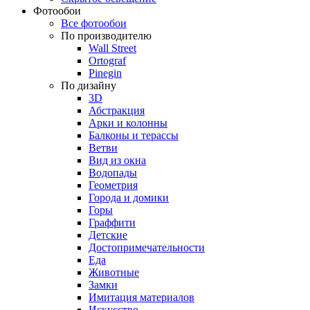
Фотообои
Все фотообои
По производителю
Wall Street
Ortograf
Pinegin
По дизайну
3D
Абстракция
Арки и колонны
Балконы и терассы
Ветви
Вид из окна
Водопады
Геометрия
Города и домики
Горы
Граффити
Детские
Достопримечательности
Еда
Животные
Замки
Имитация материалов
Искусство