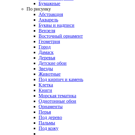
Бумажные
По рисунку
Абстракция
Акварель
Буквы и надписи
Вензеля
Восточный орнамент
Геометрия
Город
Дамаск
Деревья
Детские обои
Звезды
Животные
Под кирпич и камень
Клетка
Книги
Морская тематика
Однотонные обои
Орнаменты
Перья
Под дерево
Пальмы
Под кожу