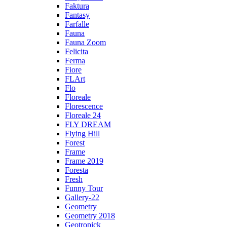
Faktura
Fantasy
Farfalle
Fauna
Fauna Zoom
Felicita
Ferma
Fiore
FLArt
Flo
Floreale
Florescence
Floreale 24
FLY DREAM
Flying Hill
Forest
Frame
Frame 2019
Foresta
Fresh
Funny Tour
Gallery-22
Geometry
Geometry 2018
Geotropick