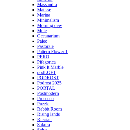
Massandra
Matisse
Marina
Minimalism
Morning dew
Mute
Oceanarium
Paleo
Pastorale
Pattern Flower 1
PERO
Pifagorica
Pink It Marble
podLOFT
PODROST
Podrost 2025
PORTAL
Postmodern
Prosecco
Puzzle
Rabbit Room
Rising lands
Russian
Sakura
Selva