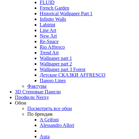
FLUID
French Garden
Historical Wallpaper Part 1
Infinito Walls
Labirint
Line Art
New Art
Re-Space
Rio Affresco
Trend Art
Wallpaper part 1
Wallpaper part 2
Wallpaper part 3 Forest
Детские СКАЗКИ AFFRESCO
Панно Lines
Фактуры
3D Стеновые Панели
Профили Neexy
Обои
Посмотреть все обои
По брендам
A Grifoni
Alessandro Allori
Aura