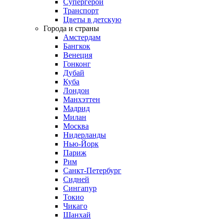
Супергерои
Транспорт
Цветы в детскую
Города и страны
Амстердам
Бангкок
Венеция
Гонконг
Дубай
Куба
Лондон
Манхэттен
Мадрид
Милан
Москва
Нидерланды
Нью-Йорк
Париж
Рим
Санкт-Петербург
Сидней
Сингапур
Токио
Чикаго
Шанхай