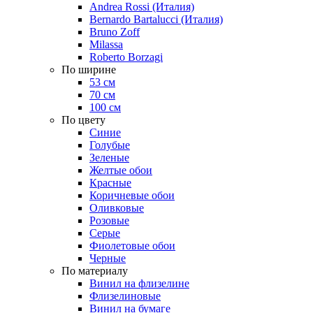
Andrea Rossi (Италия)
Bernardo Bartalucci (Италия)
Bruno Zoff
Milassa
Roberto Borzagi
По ширине
53 см
70 см
100 см
По цвету
Синие
Голубые
Зеленые
Желтые обои
Красные
Коричневые обои
Оливковые
Розовые
Серые
Фиолетовые обои
Черные
По материалу
Винил на флизелине
Флизелиновые
Винил на бумаге