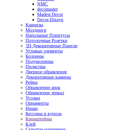
NMC
decomaster
Madest Decor
Decor-Dizayn
Карнизы
Молдинги
Напольные Плинтусы
Потолочные Розетки
3D Декоративные Панели
Угловые элементы
Колонны
Полуколонны
Пилястры
Дверное обрамление
Декоративные камины
Рейки
Обрамление арок
Обрамление зеркал
Уголки
Орнаменты
Ниши
Кессоны и купола
Кронштейны
Клей
Скрытое освещение