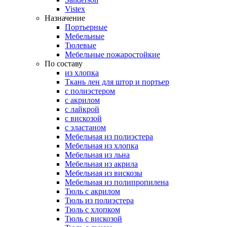
Vistex
Назначение
Портьерные
Мебельные
Тюлевые
Мебельные пожаростойкие
По составу
из хлопка
Ткань лен для штор и портьер
с полиэстером
с акрилом
с лайкрой
с вискозой
с эластаном
Мебельная из полиэстера
Мебельная из хлопка
Мебельная из льна
Мебельная из акрила
Мебельная из вискозы
Мебельная из полипропилена
Тюль с акрилом
Тюль из полиэстера
Тюль с хлопком
Тюль с вискозой