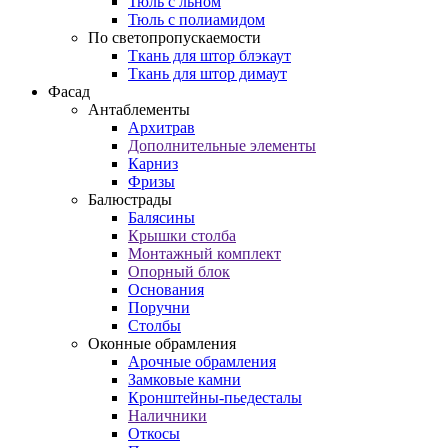
Тюль с льном
Тюль с полиамидом
По светопропускаемости
Ткань для штор блэкаут
Ткань для штор димаут
Фасад
Антаблементы
Архитрав
Дополнительные элементы
Карниз
Фризы
Балюстрады
Балясины
Крышки столба
Монтажный комплект
Опорный блок
Основания
Поручни
Столбы
Оконные обрамления
Арочные обрамления
Замковые камни
Кронштейны-пьедесталы
Наличники
Откосы