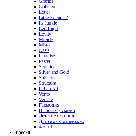
Grafika
Gobelen
Letter
Little Friends 2
Its Jungle
Led Light
Levity
Miracle
Misto
Oasis
Paradise
Pastel
Serenity
Silver and Gold
Splendo
Structura
Urban Art
Vento
Versale
Гармония
В гостях у сказки
Детские истории
Для самых маленьких
ФолкЪ
Фрески