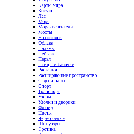
Карты мира
Космос
Лес
Море
Морские жители
Мосты
На потолок
Облака
Пальмы
Пейзаж
Перья
Птицы и бабочки
Растения
Расширяющие пространство
Сады и парки
Спорт
Транспорт
Узоры
Улочки и дворики
Флюид
Цветы
Черно-белые
Шинуазри
Эротика