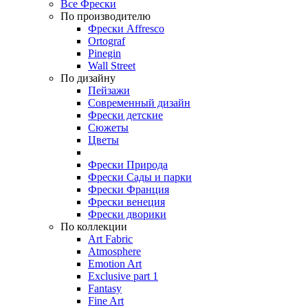
Все Фрески
По производителю
Фрески Affresco
Ortograf
Pinegin
Wall Street
По дизайну
Пейзажи
Современный дизайн
Фрески детские
Сюжеты
Цветы
Фрески Природа
Фрески Сады и парки
Фрески Франция
Фрески венеция
Фрески дворики
По коллекции
Art Fabric
Atmosphere
Emotion Art
Exclusive part 1
Fantasy
Fine Art