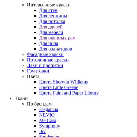
Интерьерные краски
Для стен
Для лепнины
Для потолка
Для дверей
Для мебели
Для оконных рам
Для пола
Для радиаторов
Фасадные краски
Потолочные краски
Лаки и пропитки
Грунтовки
Цвета
Цвета Sherwin WIlliams
Цвета Little Greene
Цвета Paint and Paper Library
Ткани
По брендам
Elegancia
NEVIO
Me Casa
Symphony
Iliv
Sanderson