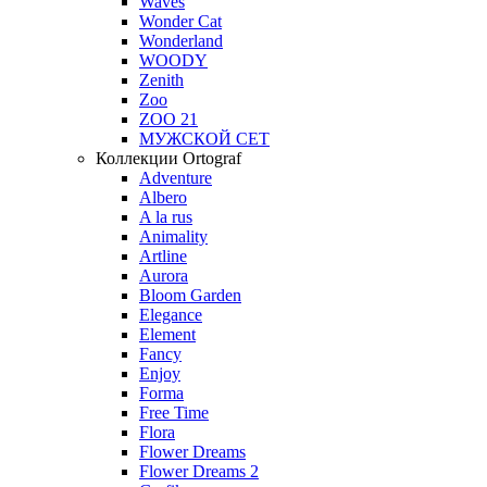
Waves
Wonder Cat
Wonderland
WOODY
Zenith
Zoo
ZOO 21
МУЖСКОЙ СЕТ
Коллекции Ortograf
Adventure
Albero
A la rus
Animality
Artline
Aurora
Bloom Garden
Elegance
Element
Fancy
Enjoy
Forma
Free Time
Flora
Flower Dreams
Flower Dreams 2