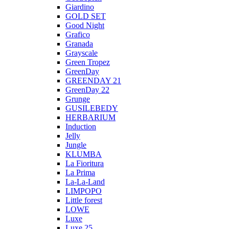
Giardino
GOLD SET
Good Night
Grafico
Granada
Grayscale
Green Tropez
GreenDay
GREENDAY 21
GreenDay 22
Grunge
GUSILEBEDY
HERBARIUM
Induction
Jelly
Jungle
KLUMBA
La Fioritura
La Prima
La-La-Land
LIMPOPO
Little forest
LOWE
Luxe
Luxe 25