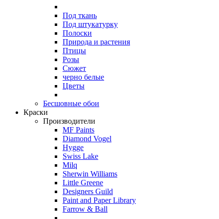
Под ткань
Под штукатурку
Полоски
Природа и растения
Птицы
Розы
Сюжет
черно белые
Цветы
Бесшовные обои
Краски
Производители
MF Paints
Diamond Vogel
Hygge
Swiss Lake
Milq
Sherwin Williams
Little Greene
Designers Guild
Paint and Paper Library
Farrow & Ball