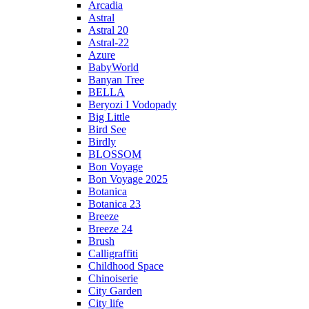
Arcadia
Astral
Astral 20
Astral-22
Azure
BabyWorld
Banyan Tree
BELLA
Beryozi I Vodopady
Big Little
Bird See
Birdly
BLOSSOM
Bon Voyage
Bon Voyage 2025
Botanica
Botanica 23
Breeze
Breeze 24
Brush
Calligraffiti
Childhood Space
Chinoiserie
City Garden
City life