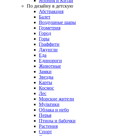
Япония и Китай
По дизайну в детскую
Абстракция
Балет
Воздушные шары
Геометрия
Город
Горы
Граффити
Джунгли
Еда
Единороги
Животные
Замки
Звезды
Карты
Космос
Лес
Морские жители
Мультики
Облака и небо
Перья
Птицы и бабочки
Растения
Спорт