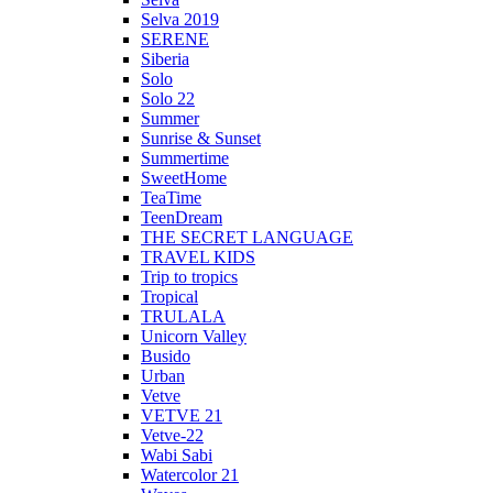
Selva 2019
SERENE
Siberia
Solo
Solo 22
Summer
Sunrise & Sunset
Summertime
SweetHome
TeaTime
TeenDream
THE SECRET LANGUAGE
TRAVEL KIDS
Trip to tropics
Tropical
TRULALA
Unicorn Valley
Busido
Urban
Vetve
VETVE 21
Vetve-22
Wabi Sabi
Watercolor 21