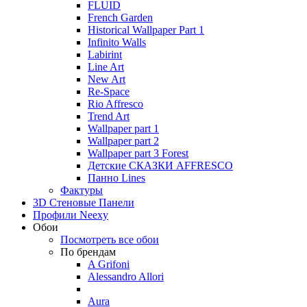
FLUID
French Garden
Historical Wallpaper Part 1
Infinito Walls
Labirint
Line Art
New Art
Re-Space
Rio Affresco
Trend Art
Wallpaper part 1
Wallpaper part 2
Wallpaper part 3 Forest
Детские СКАЗКИ AFFRESCO
Панно Lines
Фактуры
3D Стеновые Панели
Профили Neexy
Обои
Посмотреть все обои
По брендам
A Grifoni
Alessandro Allori
Aura