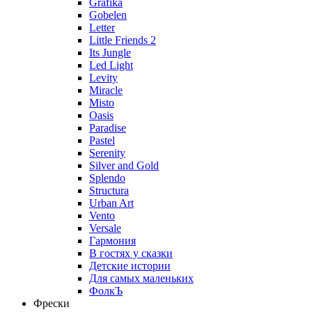
Grafika
Gobelen
Letter
Little Friends 2
Its Jungle
Led Light
Levity
Miracle
Misto
Oasis
Paradise
Pastel
Serenity
Silver and Gold
Splendo
Structura
Urban Art
Vento
Versale
Гармония
В гостях у сказки
Детские истории
Для самых маленьких
ФолкЪ
Фрески