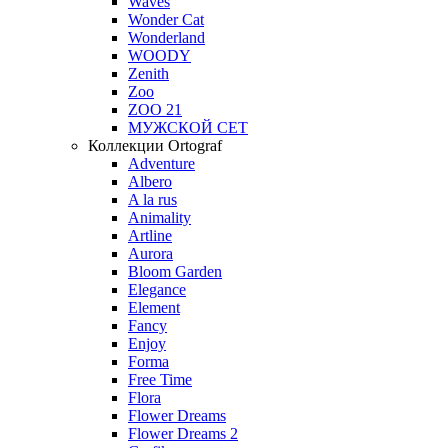
Waves
Wonder Cat
Wonderland
WOODY
Zenith
Zoo
ZOO 21
МУЖСКОЙ СЕТ
Коллекции Ortograf
Adventure
Albero
A la rus
Animality
Artline
Aurora
Bloom Garden
Elegance
Element
Fancy
Enjoy
Forma
Free Time
Flora
Flower Dreams
Flower Dreams 2