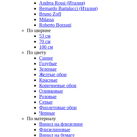
Andrea Rossi (Италия)
Bernardo Bartalucci (Италия)
Bruno Zoff
Milassa
Roberto Borzagi
По ширине
53 см
70 см
100 см
По цвету
Синие
Голубые
Зеленые
Желтые обои
Красные
Коричневые обои
Оливковые
Розовые
Серые
Фиолетовые обои
Черные
По материалу
Винил на флизелине
Флизелиновые
Винил на бумаге