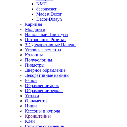
NMC
decomaster
Madest Decor
Decor-Dizayn
Карнизы
Молдинги
Напольные Плинтусы
Потолочные Розетки
3D Декоративные Панели
Угловые элементы
Колонны
Полуколонны
Пилястры
Дверное обрамление
Декоративные камины
Рейки
Обрамление арок
Обрамление зеркал
Уголки
Орнаменты
Ниши
Кессоны и купола
Кронштейны
Клей
Скрытое освещение