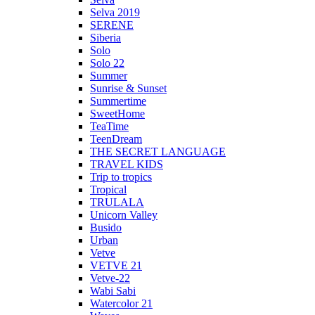
Selva 2019
SERENE
Siberia
Solo
Solo 22
Summer
Sunrise & Sunset
Summertime
SweetHome
TeaTime
TeenDream
THE SECRET LANGUAGE
TRAVEL KIDS
Trip to tropics
Tropical
TRULALA
Unicorn Valley
Busido
Urban
Vetve
VETVE 21
Vetve-22
Wabi Sabi
Watercolor 21