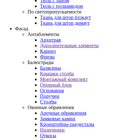
Тюль с льном
Тюль с полиамидом
По светопропускаемости
Ткань для штор блэкаут
Ткань для штор димаут
Фасад
Антаблементы
Архитрав
Дополнительные элементы
Карниз
Фризы
Балюстрады
Балясины
Крышки столба
Монтажный комплект
Опорный блок
Основания
Поручни
Столбы
Оконные обрамления
Арочные обрамления
Замковые камни
Кронштейны-пьедесталы
Наличники
Откосы