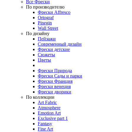
Все Фрески
По производителю
Фрески Affresco
Ortograf
Pinegin
Wall Street
По дизайну
Пейзажи
Современный дизайн
Фрески детские
Сюжеты
Цветы
Фрески Природа
Фрески Сады и парки
Фрески Франция
Фрески венеция
Фрески дворики
По коллекции
Art Fabric
Atmosphere
Emotion Art
Exclusive part 1
Fantasy
Fine Art