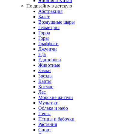
Япония и Китай
По дизайну в детскую
Абстракция
Балет
Воздушные шары
Геометрия
Город
Горы
Граффити
Джунгли
Еда
Единороги
Животные
Замки
Звезды
Карты
Космос
Лес
Морские жители
Мультики
Облака и небо
Перья
Птицы и бабочки
Растения
Спорт