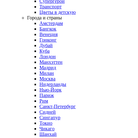
Супергерои
Транспорт
Цветы в детскую
Города и страны
Амстердам
Бангкок
Венеция
Гонконг
Дубай
Куба
Лондон
Манхэттен
Мадрид
Милан
Москва
Нидерланды
Нью-Йорк
Париж
Рим
Санкт-Петербург
Сидней
Сингапур
Токио
Чикаго
Шанхай