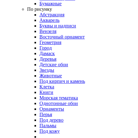
Бумажные
По рисунку
Абстракция
Акварель
Буквы и надписи
Вензеля
Восточный орнамент
Геометрия
Город
Дамаск
Деревья
Детские обои
Звезды
Животные
Под кирпич и камень
Клетка
Книги
Морская тематика
Однотонные обои
Орнаменты
Перья
Под дерево
Пальмы
Под кожу