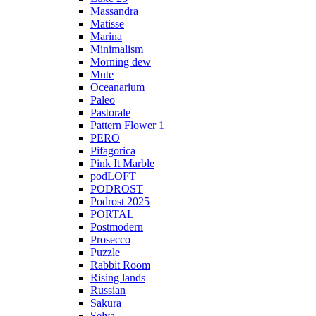
Massandra
Matisse
Marina
Minimalism
Morning dew
Mute
Oceanarium
Paleo
Pastorale
Pattern Flower 1
PERO
Pifagorica
Pink It Marble
podLOFT
PODROST
Podrost 2025
PORTAL
Postmodern
Prosecco
Puzzle
Rabbit Room
Rising lands
Russian
Sakura
Selva