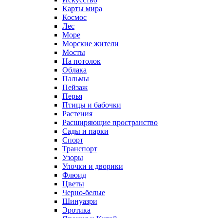
Карты мира
Космос
Лес
Море
Морские жители
Мосты
На потолок
Облака
Пальмы
Пейзаж
Перья
Птицы и бабочки
Растения
Расширяющие пространство
Сады и парки
Спорт
Транспорт
Узоры
Улочки и дворики
Флюид
Цветы
Черно-белые
Шинуазри
Эротика