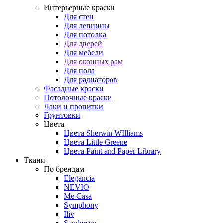
Интерьерные краски
Для стен
Для лепнины
Для потолка
Для дверей
Для мебели
Для оконных рам
Для пола
Для радиаторов
Фасадные краски
Потолочные краски
Лаки и пропитки
Грунтовки
Цвета
Цвета Sherwin WIlliams
Цвета Little Greene
Цвета Paint and Paper Library
Ткани
По брендам
Elegancia
NEVIO
Me Casa
Symphony
Iliv
Sanderson