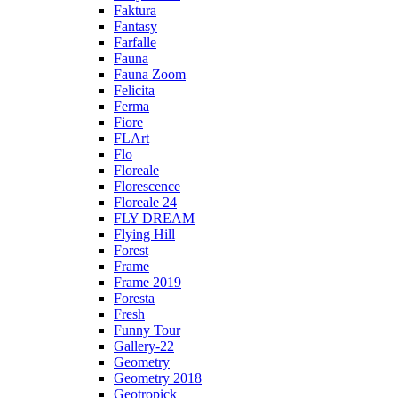
Faktura
Fantasy
Farfalle
Fauna
Fauna Zoom
Felicita
Ferma
Fiore
FLArt
Flo
Floreale
Florescence
Floreale 24
FLY DREAM
Flying Hill
Forest
Frame
Frame 2019
Foresta
Fresh
Funny Tour
Gallery-22
Geometry
Geometry 2018
Geotropick