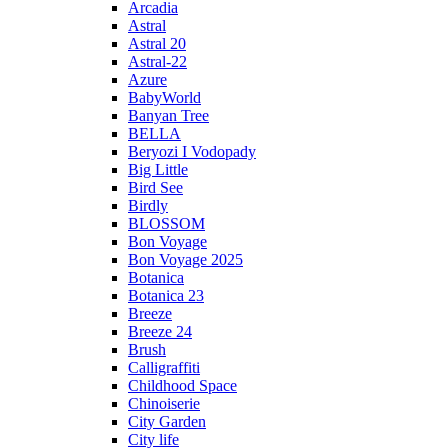
Arcadia
Astral
Astral 20
Astral-22
Azure
BabyWorld
Banyan Tree
BELLA
Beryozi I Vodopady
Big Little
Bird See
Birdly
BLOSSOM
Bon Voyage
Bon Voyage 2025
Botanica
Botanica 23
Breeze
Breeze 24
Brush
Calligraffiti
Childhood Space
Chinoiserie
City Garden
City life