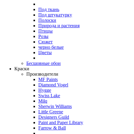
Под ткань
Под штукатурку
Полоски
Природа и растения
Птицы
Розы
Сюжет
черно белые
Цветы
Бесшовные обои
Краски
Производители
MF Paints
Diamond Vogel
Hygge
Swiss Lake
Milq
Sherwin Williams
Little Greene
Designers Guild
Paint and Paper Library
Farrow & Ball