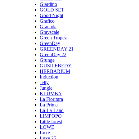
Giardino
GOLD SET
Good Night
Grafico
Granada
Grayscale
Green Tropez
GreenDay
GREENDAY 21
GreenDay 22
Grunge
GUSILEBEDY
HERBARIUM
Induction
Jelly
Jungle
KLUMBA
La Fioritura
La Prima
La-La-Land
LIMPOPO
Little forest
LOWE
Luxe
Luxe 25