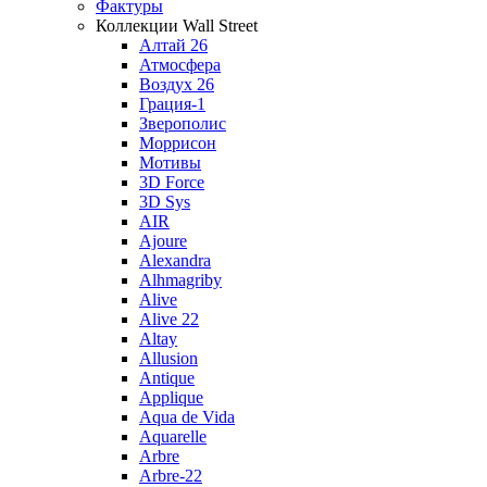
Фактуры
Коллекции Wall Street
Алтай 26
Атмосфера
Воздух 26
Грация-1
Зверополис
Моррисон
Мотивы
3D Force
3D Sys
AIR
Ajoure
Alexandra
Alhmagriby
Alive
Alive 22
Altay
Allusion
Antique
Applique
Aqua de Vida
Aquarelle
Arbre
Arbre-22