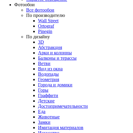
Фотообои
Все фотообои
По производителю
Wall Street
Ortograf
Pinegin
По дизайну
3D
Абстракция
Арки и колонны
Балконы и терассы
Ветви
Вид из окна
Водопады
Геометрия
Города и домики
Горы
Граффити
Детские
Достопримечательности
Еда
Животные
Замки
Имитация материалов
Искусство