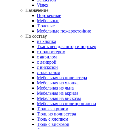
Vistex
Назначение
Портьерные
Мебельные
Тюлевые
Мебельные пожаростойкие
По составу
из хлопка
Ткань лен для штор и портьер
с полиэстером
с акрилом
с лайкрой
с вискозой
с эластаном
Мебельная из полиэстера
Мебельная из хлопка
Мебельная из льна
Мебельная из акрила
Мебельная из вискозы
Мебельная из полипропилена
Тюль с акрилом
Тюль из полиэстера
Тюль с хлопком
Тюль с вискозой