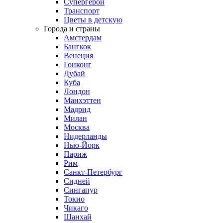
Супергерои
Транспорт
Цветы в детскую
Города и страны
Амстердам
Бангкок
Венеция
Гонконг
Дубай
Куба
Лондон
Манхэттен
Мадрид
Милан
Москва
Нидерланды
Нью-Йорк
Париж
Рим
Санкт-Петербург
Сидней
Сингапур
Токио
Чикаго
Шанхай