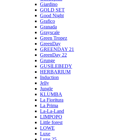
Giardino
GOLD SET
Good Night
Grafico
Granada
Grayscale
Green Tropez
GreenDay
GREENDAY 21
GreenDay 22
Grunge
GUSILEBEDY
HERBARIUM
Induction
Jelly
Jungle
KLUMBA
La Fioritura
La Prima
La-La-Land
LIMPOPO
Little forest
LOWE
Luxe
Luxe 25