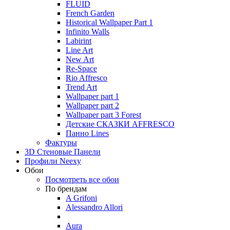
FLUID
French Garden
Historical Wallpaper Part 1
Infinito Walls
Labirint
Line Art
New Art
Re-Space
Rio Affresco
Trend Art
Wallpaper part 1
Wallpaper part 2
Wallpaper part 3 Forest
Детские СКАЗКИ AFFRESCO
Панно Lines
Фактуры
3D Стеновые Панели
Профили Neexy
Обои
Посмотреть все обои
По брендам
A Grifoni
Alessandro Allori
Aura