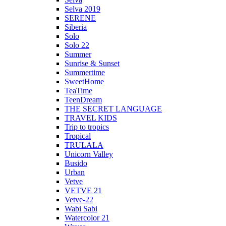
Selva 2019
SERENE
Siberia
Solo
Solo 22
Summer
Sunrise & Sunset
Summertime
SweetHome
TeaTime
TeenDream
THE SECRET LANGUAGE
TRAVEL KIDS
Trip to tropics
Tropical
TRULALA
Unicorn Valley
Busido
Urban
Vetve
VETVE 21
Vetve-22
Wabi Sabi
Watercolor 21