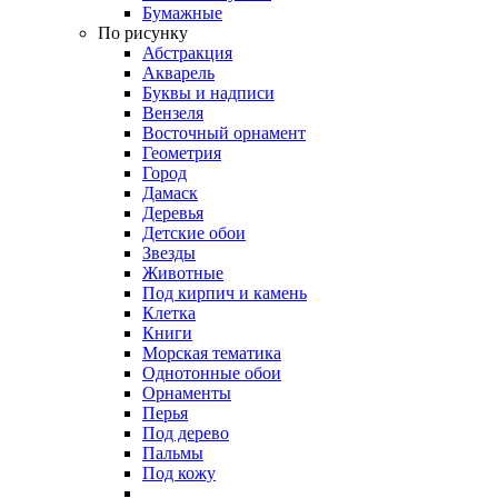
Бумажные
По рисунку
Абстракция
Акварель
Буквы и надписи
Вензеля
Восточный орнамент
Геометрия
Город
Дамаск
Деревья
Детские обои
Звезды
Животные
Под кирпич и камень
Клетка
Книги
Морская тематика
Однотонные обои
Орнаменты
Перья
Под дерево
Пальмы
Под кожу