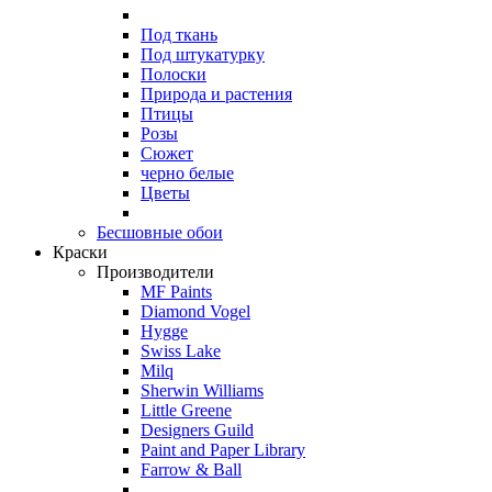
Под ткань
Под штукатурку
Полоски
Природа и растения
Птицы
Розы
Сюжет
черно белые
Цветы
Бесшовные обои
Краски
Производители
MF Paints
Diamond Vogel
Hygge
Swiss Lake
Milq
Sherwin Williams
Little Greene
Designers Guild
Paint and Paper Library
Farrow & Ball