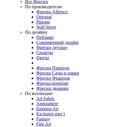
Все Фрески
По производителю
Фрески Affresco
Ortograf
Pinegin
Wall Street
По дизайну
Пейзажи
Современный дизайн
Фрески детские
Сюжеты
Цветы
Фрески Природа
Фрески Сады и парки
Фрески Франция
Фрески венеция
Фрески дворики
По коллекции
Art Fabric
Atmosphere
Emotion Art
Exclusive part 1
Fantasy
Fine Art