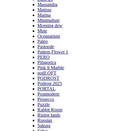
Massandra
Matisse
Marina
Minimalism
Morning dew
Mute
Oceanarium
Paleo
Pastorale
Pattern Flower 1
PERO
Pifagorica
Pink It Marble
podLOFT
PODROST
Podrost 2025
PORTAL
Postmodern
Prosecco
Puzzle
Rabbit Room
Rising lands
Russian
Sakura
Selva