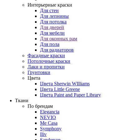
Интерьерные краски
Для стен
Для лепнины
Для потолка
Для дверей
Для мебели
Для оконных рам
Для пола
Для радиаторов
Фасадные краски
Потолочные краски
Лаки и пропитки
Грунтовки
Цвета
Цвета Sherwin WIlliams
Цвета Little Greene
Цвета Paint and Paper Library
Ткани
По брендам
Elegancia
NEVIO
Me Casa
Symphony
Iliv
Sanderson