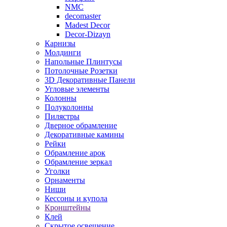
NMC
decomaster
Madest Decor
Decor-Dizayn
Карнизы
Молдинги
Напольные Плинтусы
Потолочные Розетки
3D Декоративные Панели
Угловые элементы
Колонны
Полуколонны
Пилястры
Дверное обрамление
Декоративные камины
Рейки
Обрамление арок
Обрамление зеркал
Уголки
Орнаменты
Ниши
Кессоны и купола
Кронштейны
Клей
Скрытое освещение