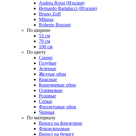
Andrea Rossi (Италия)
Bernardo Bartalucci (Италия)
Bruno Zoff
Milassa
Roberto Borzagi
По ширине
53 см
70 см
100 см
По цвету
Синие
Голубые
Зеленые
Желтые обои
Красные
Коричневые обои
Оливковые
Розовые
Серые
Фиолетовые обои
Черные
По материалу
Винил на флизелине
Флизелиновые
Винил на бумаге