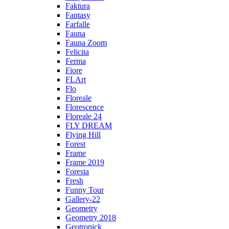
Faktura
Fantasy
Farfalle
Fauna
Fauna Zoom
Felicita
Ferma
Fiore
FLArt
Flo
Floreale
Florescence
Floreale 24
FLY DREAM
Flying Hill
Forest
Frame
Frame 2019
Foresta
Fresh
Funny Tour
Gallery-22
Geometry
Geometry 2018
Geotropick