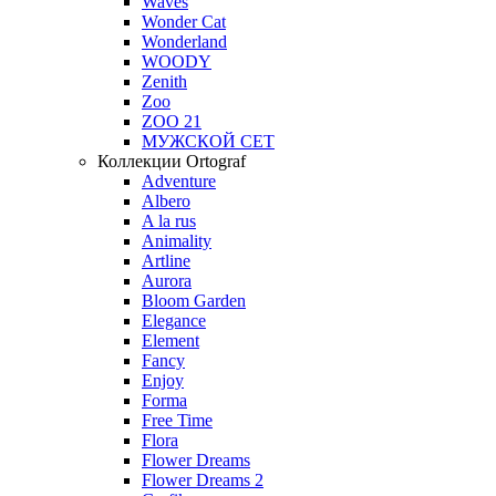
Waves
Wonder Cat
Wonderland
WOODY
Zenith
Zoo
ZOO 21
МУЖСКОЙ СЕТ
Коллекции Ortograf
Adventure
Albero
A la rus
Animality
Artline
Aurora
Bloom Garden
Elegance
Element
Fancy
Enjoy
Forma
Free Time
Flora
Flower Dreams
Flower Dreams 2