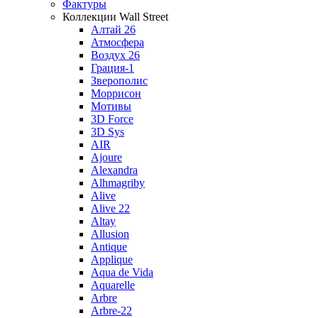
Фактуры
Коллекции Wall Street
Алтай 26
Атмосфера
Воздух 26
Грация-1
Зверополис
Моррисон
Мотивы
3D Force
3D Sys
AIR
Ajoure
Alexandra
Alhmagriby
Alive
Alive 22
Altay
Allusion
Antique
Applique
Aqua de Vida
Aquarelle
Arbre
Arbre-22