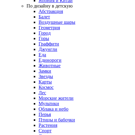
Япония и Китай
По дизайну в детскую
Абстракция
Балет
Воздушные шары
Геометрия
Город
Горы
Граффити
Джунгли
Еда
Единороги
Животные
Замки
Звезды
Карты
Космос
Лес
Морские жители
Мультики
Облака и небо
Перья
Птицы и бабочки
Растения
Спорт