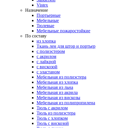
Vistex
Назначение
Портьерные
Мебельные
Тюлевые
Мебельные пожаростойкие
По составу
из хлопка
Ткань лен для штор и портьер
с полиэстером
с акрилом
с лайкрой
с вискозой
с эластаном
Мебельная из полиэстера
Мебельная из хлопка
Мебельная из льна
Мебельная из акрила
Мебельная из вискозы
Мебельная из полипропилена
Тюль с акрилом
Тюль из полиэстера
Тюль с хлопком
Тюль с вискозой