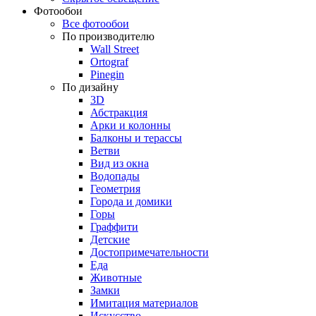
Фотообои
Все фотообои
По производителю
Wall Street
Ortograf
Pinegin
По дизайну
3D
Абстракция
Арки и колонны
Балконы и терассы
Ветви
Вид из окна
Водопады
Геометрия
Города и домики
Горы
Граффити
Детские
Достопримечательности
Еда
Животные
Замки
Имитация материалов
Искусство