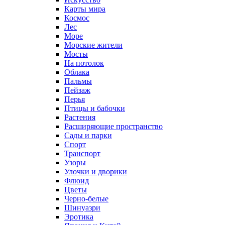
Карты мира
Космос
Лес
Море
Морские жители
Мосты
На потолок
Облака
Пальмы
Пейзаж
Перья
Птицы и бабочки
Растения
Расширяющие пространство
Сады и парки
Спорт
Транспорт
Узоры
Улочки и дворики
Флюид
Цветы
Черно-белые
Шинуазри
Эротика