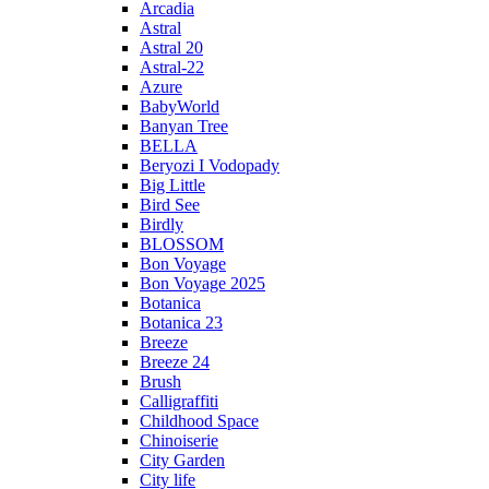
Arcadia
Astral
Astral 20
Astral-22
Azure
BabyWorld
Banyan Tree
BELLA
Beryozi I Vodopady
Big Little
Bird See
Birdly
BLOSSOM
Bon Voyage
Bon Voyage 2025
Botanica
Botanica 23
Breeze
Breeze 24
Brush
Calligraffiti
Childhood Space
Chinoiserie
City Garden
City life