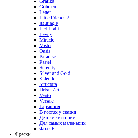
Grafika
Gobelen
Letter
Little Friends 2
Its Jungle
Led Light
Levity
Miracle
Misto
Oasis
Paradise
Pastel
Serenity
Silver and Gold
Splendo
Structura
Urban Art
Vento
Versale
Гармония
В гостях у сказки
Детские истории
Для самых маленьких
ФолкЪ
Фрески