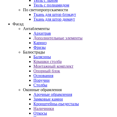
Тюль с льном
Тюль с полиамидом
По светопропускаемости
Ткань для штор блэкаут
Ткань для штор димаут
Фасад
Антаблементы
Архитрав
Дополнительные элементы
Карниз
Фризы
Балюстрады
Балясины
Крышки столба
Монтажный комплект
Опорный блок
Основания
Поручни
Столбы
Оконные обрамления
Арочные обрамления
Замковые камни
Кронштейны-пьедесталы
Наличники
Откосы