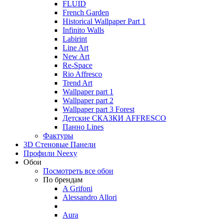
FLUID
French Garden
Historical Wallpaper Part 1
Infinito Walls
Labirint
Line Art
New Art
Re-Space
Rio Affresco
Trend Art
Wallpaper part 1
Wallpaper part 2
Wallpaper part 3 Forest
Детские СКАЗКИ AFFRESCO
Панно Lines
Фактуры
3D Стеновые Панели
Профили Neexy
Обои
Посмотреть все обои
По брендам
A Grifoni
Alessandro Allori
Aura