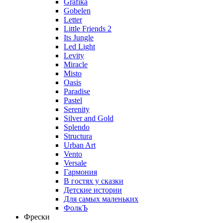
Grafika
Gobelen
Letter
Little Friends 2
Its Jungle
Led Light
Levity
Miracle
Misto
Oasis
Paradise
Pastel
Serenity
Silver and Gold
Splendo
Structura
Urban Art
Vento
Versale
Гармония
В гостях у сказки
Детские истории
Для самых маленьких
ФолкЪ
Фрески