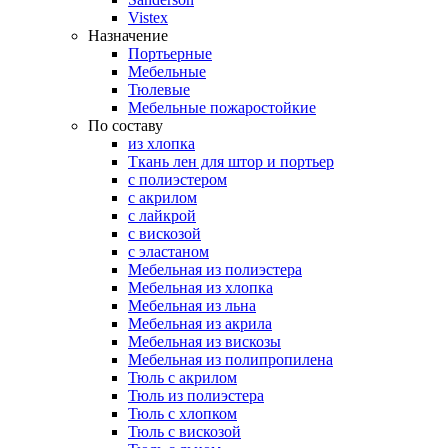
Vistex
Назначение
Портьерные
Мебельные
Тюлевые
Мебельные пожаростойкие
По составу
из хлопка
Ткань лен для штор и портьер
с полиэстером
с акрилом
с лайкрой
с вискозой
с эластаном
Мебельная из полиэстера
Мебельная из хлопка
Мебельная из льна
Мебельная из акрила
Мебельная из вискозы
Мебельная из полипропилена
Тюль с акрилом
Тюль из полиэстера
Тюль с хлопком
Тюль с вискозой