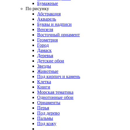
Бумажные
По рисунку
Абстракция
Акварель
Буквы и надписи
Вензеля
Восточный орнамент
Геометрия
Город
Дамаск
Деревья
Детские обои
Звезды
Животные
Под кирпич и камень
Клетка
Книги
Морская тематика
Однотонные обои
Орнаменты
Перья
Под дерево
Пальмы
Под кожу