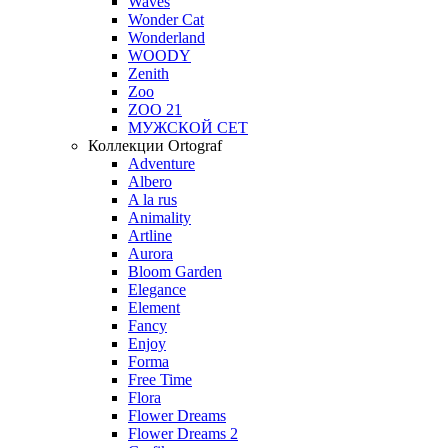
Waves
Wonder Cat
Wonderland
WOODY
Zenith
Zoo
ZOO 21
МУЖСКОЙ СЕТ
Коллекции Ortograf
Adventure
Albero
A la rus
Animality
Artline
Aurora
Bloom Garden
Elegance
Element
Fancy
Enjoy
Forma
Free Time
Flora
Flower Dreams
Flower Dreams 2