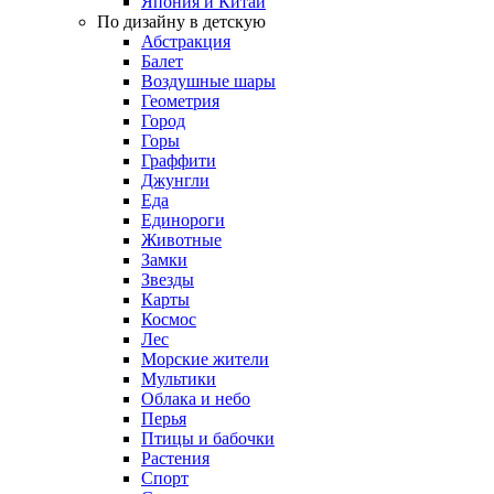
Япония и Китай
По дизайну в детскую
Абстракция
Балет
Воздушные шары
Геометрия
Город
Горы
Граффити
Джунгли
Еда
Единороги
Животные
Замки
Звезды
Карты
Космос
Лес
Морские жители
Мультики
Облака и небо
Перья
Птицы и бабочки
Растения
Спорт