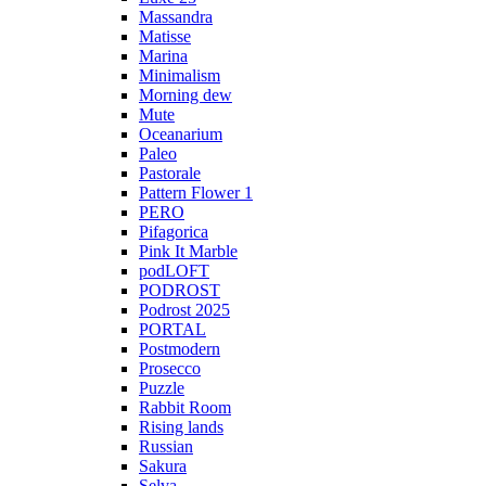
Massandra
Matisse
Marina
Minimalism
Morning dew
Mute
Oceanarium
Paleo
Pastorale
Pattern Flower 1
PERO
Pifagorica
Pink It Marble
podLOFT
PODROST
Podrost 2025
PORTAL
Postmodern
Prosecco
Puzzle
Rabbit Room
Rising lands
Russian
Sakura
Selva