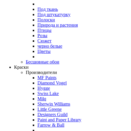
Под ткань
Под штукатурку
Полоски
Природа и растения
Птицы
Розы
Сюжет
черно белые
Цветы
Бесшовные обои
Краски
Производители
MF Paints
Diamond Vogel
Hygge
Swiss Lake
Milq
Sherwin Williams
Little Greene
Designers Guild
Paint and Paper Library
Farrow & Ball