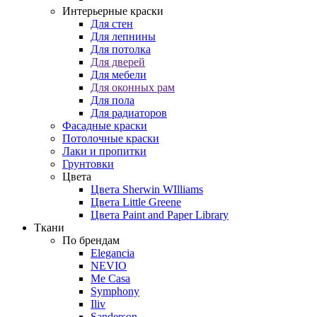
Интерьерные краски
Для стен
Для лепнины
Для потолка
Для дверей
Для мебели
Для оконных рам
Для пола
Для радиаторов
Фасадные краски
Потолочные краски
Лаки и пропитки
Грунтовки
Цвета
Цвета Sherwin WIlliams
Цвета Little Greene
Цвета Paint and Paper Library
Ткани
По брендам
Elegancia
NEVIO
Me Casa
Symphony
Iliv
Sanderson