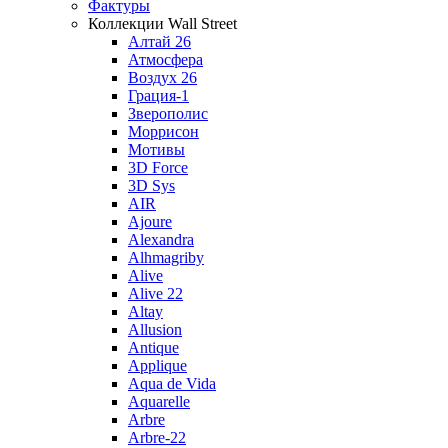
Фактуры
Коллекции Wall Street
Алтай 26
Атмосфера
Воздух 26
Грация-1
Зверополис
Моррисон
Мотивы
3D Force
3D Sys
AIR
Ajoure
Alexandra
Alhmagriby
Alive
Alive 22
Altay
Allusion
Antique
Applique
Aqua de Vida
Aquarelle
Arbre
Arbre-22