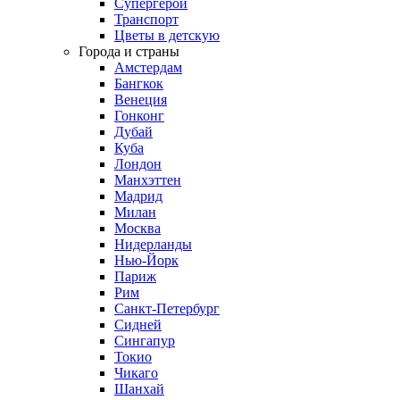
Супергерои
Транспорт
Цветы в детскую
Города и страны
Амстердам
Бангкок
Венеция
Гонконг
Дубай
Куба
Лондон
Манхэттен
Мадрид
Милан
Москва
Нидерланды
Нью-Йорк
Париж
Рим
Санкт-Петербург
Сидней
Сингапур
Токио
Чикаго
Шанхай