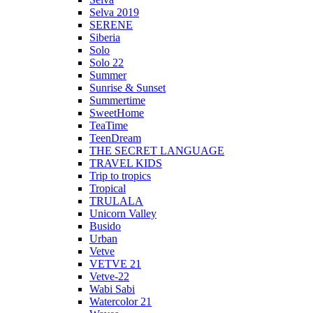
Selva 2019
SERENE
Siberia
Solo
Solo 22
Summer
Sunrise & Sunset
Summertime
SweetHome
TeaTime
TeenDream
THE SECRET LANGUAGE
TRAVEL KIDS
Trip to tropics
Tropical
TRULALA
Unicorn Valley
Busido
Urban
Vetve
VETVE 21
Vetve-22
Wabi Sabi
Watercolor 21