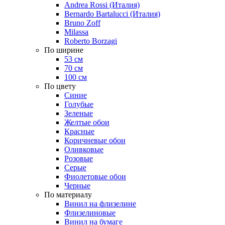
Andrea Rossi (Италия)
Bernardo Bartalucci (Италия)
Bruno Zoff
Milassa
Roberto Borzagi
По ширине
53 см
70 см
100 см
По цвету
Синие
Голубые
Зеленые
Желтые обои
Красные
Коричневые обои
Оливковые
Розовые
Серые
Фиолетовые обои
Черные
По материалу
Винил на флизелине
Флизелиновые
Винил на бумаге