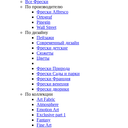
Все Фрески
По производителю
Фрески Affresco
Ortograf
Pinegin
Wall Street
По дизайну
Пейзажи
Современный дизайн
Фрески детские
Сюжеты
Цветы
Фрески Природа
Фрески Сады и парки
Фрески Франция
Фрески венеция
Фрески дворики
По коллекции
Art Fabric
Atmosphere
Emotion Art
Exclusive part 1
Fantasy
Fine Art