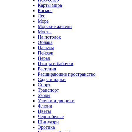
Карты мира
Космос
Лес
Море
Морские жители
Мосты
На потолок
Облака
Пальмы
Пейзаж
Перья
Птицы и бабочки
Растения
Расширяющие пространство
Сады и парки
Спорт
Транспорт
Узоры
Улочки и дворики
Флюид
Цветы
Черно-белые
Шинуазри
Эротика