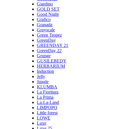
Giardino
GOLD SET
Good Night
Grafico
Granada
Grayscale
Green Tropez
GreenDay
GREENDAY 21
GreenDay 22
Grunge
GUSILEBEDY
HERBARIUM
Induction
Jelly
Jungle
KLUMBA
La Fioritura
La Prima
La-La-Land
LIMPOPO
Little forest
LOWE
Luxe
Luxe 25