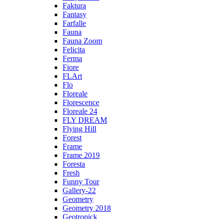
Faktura
Fantasy
Farfalle
Fauna
Fauna Zoom
Felicita
Ferma
Fiore
FLArt
Flo
Floreale
Florescence
Floreale 24
FLY DREAM
Flying Hill
Forest
Frame
Frame 2019
Foresta
Fresh
Funny Tour
Gallery-22
Geometry
Geometry 2018
Geotropick