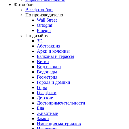
Фотообои
Все фотообои
По производителю
Wall Street
Ortograf
Pinegin
По дизайну
3D
Абстракция
Арки и колонны
Балконы и терассы
Ветви
Вид из окна
Водопады
Геометрия
Города и домики
Горы
Граффити
Детские
Достопримечательности
Еда
Животные
Замки
Имитация материалов
Искусство