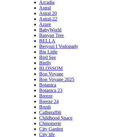
Arcadia
Astral
Astral 20
Astral-22
Azure
BabyWorld
Banyan Tree
BELLA
Beryozi I Vodopady
Big Little
Bird See
Birdly
BLOSSOM
Bon Voyage
Bon Voyage 2025
Botanica
Botanica 23
Breeze
Breeze 24
Brush
Calligraffiti
Childhood Space
Chinoiserie
City Garden
City life