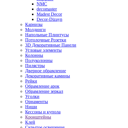
NMC
decomaster
Madest Decor
Decor-Dizayn
Карнизы
Молдинги
Напольные Плинтусы
Потолочные Розетки
3D Декоративные Панели
Угловые элементы
Колонны
Полуколонны
Пилястры
Дверное обрамление
Декоративные камины
Рейки
Обрамление арок
Обрамление зеркал
Уголки
Орнаменты
Ниши
Кессоны и купола
Кронштейны
Клей
Скрытое освещение