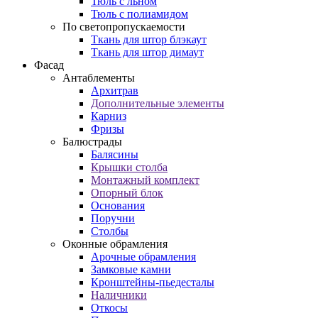
Тюль с льном
Тюль с полиамидом
По светопропускаемости
Ткань для штор блэкаут
Ткань для штор димаут
Фасад
Антаблементы
Архитрав
Дополнительные элементы
Карниз
Фризы
Балюстрады
Балясины
Крышки столба
Монтажный комплект
Опорный блок
Основания
Поручни
Столбы
Оконные обрамления
Арочные обрамления
Замковые камни
Кронштейны-пьедесталы
Наличники
Откосы