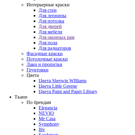
Интерьерные краски
Для стен
Для лепнины
Для потолка
Для дверей
Для мебели
Для оконных рам
Для пола
Для радиаторов
Фасадные краски
Потолочные краски
Лаки и пропитки
Грунтовки
Цвета
Цвета Sherwin WIlliams
Цвета Little Greene
Цвета Paint and Paper Library
Ткани
По брендам
Elegancia
NEVIO
Me Casa
Symphony
Iliv
Sanderson