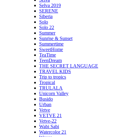
Selva 2019
SERENE
Siberia
Solo
Solo 22
Summer
Sunrise & Sunset
Summertime
SweetHome
TeaTime
TeenDream
THE SECRET LANGUAGE
TRAVEL KIDS
Trip to tropics
Tropical
TRULALA
Unicorn Valley
Busido
Urban
Vetve
VETVE 21
Vetve-22
Wabi Sabi
Watercolor 21