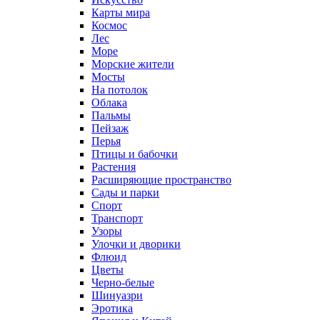
Карты мира
Космос
Лес
Море
Морские жители
Мосты
На потолок
Облака
Пальмы
Пейзаж
Перья
Птицы и бабочки
Растения
Расширяющие пространство
Сады и парки
Спорт
Транспорт
Узоры
Улочки и дворики
Флюид
Цветы
Черно-белые
Шинуазри
Эротика