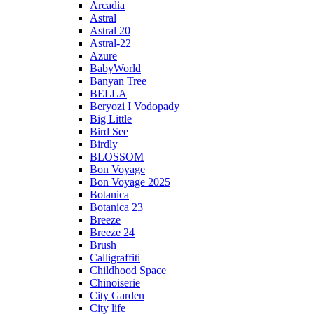
Arcadia
Astral
Astral 20
Astral-22
Azure
BabyWorld
Banyan Tree
BELLA
Beryozi I Vodopady
Big Little
Bird See
Birdly
BLOSSOM
Bon Voyage
Bon Voyage 2025
Botanica
Botanica 23
Breeze
Breeze 24
Brush
Calligraffiti
Childhood Space
Chinoiserie
City Garden
City life