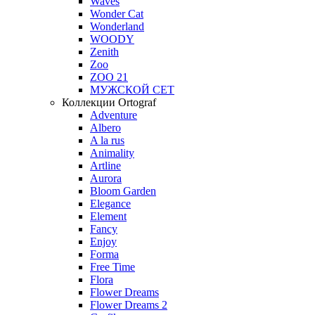
Waves
Wonder Cat
Wonderland
WOODY
Zenith
Zoo
ZOO 21
МУЖСКОЙ СЕТ
Коллекции Ortograf
Adventure
Albero
A la rus
Animality
Artline
Aurora
Bloom Garden
Elegance
Element
Fancy
Enjoy
Forma
Free Time
Flora
Flower Dreams
Flower Dreams 2