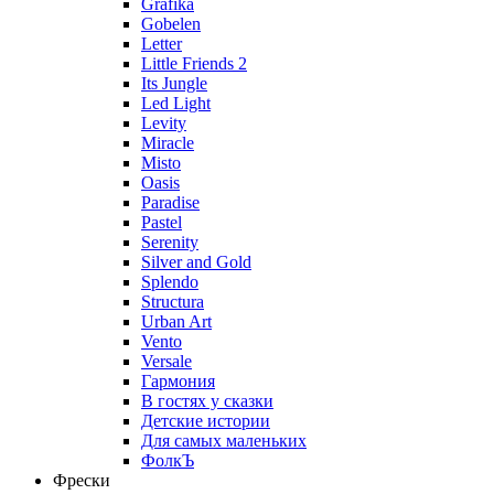
Grafika
Gobelen
Letter
Little Friends 2
Its Jungle
Led Light
Levity
Miracle
Misto
Oasis
Paradise
Pastel
Serenity
Silver and Gold
Splendo
Structura
Urban Art
Vento
Versale
Гармония
В гостях у сказки
Детские истории
Для самых маленьких
ФолкЪ
Фрески