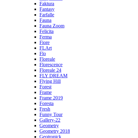
Faktura
Fantasy
Farfalle
Fauna
Fauna Zoom
Felicita
Ferma
Fiore
FLArt
Flo
Floreale
Florescence
Floreale 24
FLY DREAM
Flying Hill
Forest
Frame
Frame 2019
Foresta
Fresh
Funny Tour
Gallery-22
Geometry
Geometry 2018
Geotropick