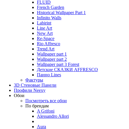
FLUID
French Garden
Historical Wallpaper Part 1
Infinito Walls
Labirint
Line Art
New Art
Re-Space
Rio Affresco
Trend Art
Wallpaper part 1
Wallpaper part 2
Wallpaper part 3 Forest
Детские СКАЗКИ AFFRESCO
Панно Lines
Фактуры
3D Стеновые Панели
Профили Neexy
Обои
Посмотреть все обои
По брендам
A Grifoni
Alessandro Allori
Aura