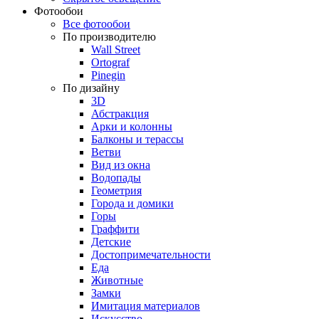
Фотообои
Все фотообои
По производителю
Wall Street
Ortograf
Pinegin
По дизайну
3D
Абстракция
Арки и колонны
Балконы и терассы
Ветви
Вид из окна
Водопады
Геометрия
Города и домики
Горы
Граффити
Детские
Достопримечательности
Еда
Животные
Замки
Имитация материалов
Искусство