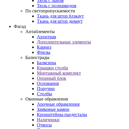
Тюль с льном
Тюль с полиамидом
По светопропускаемости
Ткань для штор блэкаут
Ткань для штор димаут
Фасад
Антаблементы
Архитрав
Дополнительные элементы
Карниз
Фризы
Балюстрады
Балясины
Крышки столба
Монтажный комплект
Опорный блок
Основания
Поручни
Столбы
Оконные обрамления
Арочные обрамления
Замковые камни
Кронштейны-пьедесталы
Наличники
Откосы