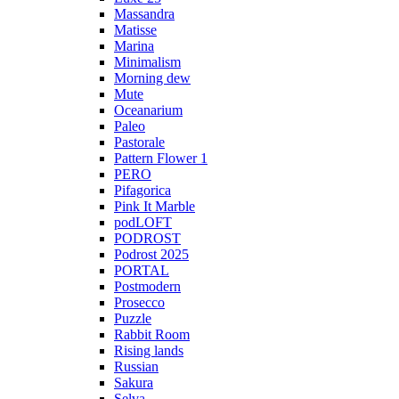
Massandra
Matisse
Marina
Minimalism
Morning dew
Mute
Oceanarium
Paleo
Pastorale
Pattern Flower 1
PERO
Pifagorica
Pink It Marble
podLOFT
PODROST
Podrost 2025
PORTAL
Postmodern
Prosecco
Puzzle
Rabbit Room
Rising lands
Russian
Sakura
Selva