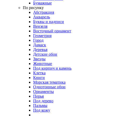
Бумажные
По рисунку
Абстракция
Акварель
Буквы и надписи
Вензеля
Восточный орнамент
Геометрия
Город
Дамаск
Деревья
Детские обои
Звезды
Животные
Под кирпич и камень
Клетка
Книги
Морская тематика
Однотонные обои
Орнаменты
Перья
Под дерево
Пальмы
Под кожу