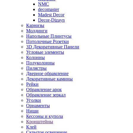
NMC
decomaster
Madest Decor
Decor-Dizayn
Карнизы
Молдинги
Напольные Плинтусы
Потолочные Розетки
3D Декоративные Панели
Угловые элементы
Колонны
Полуколонны
Пилястры
Дверное обрамление
Декоративные камины
Рейки
Обрамление арок
Обрамление зеркал
Уголки
Орнаменты
Ниши
Кессоны и купола
Кронштейны
Клей
Скрытое освещение