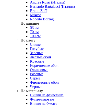
Andrea Rossi (Италия)
Bernardo Bartalucci (Италия)
Bruno Zoff
Milassa
Roberto Borzagi
По ширине
53 см
70 см
100 см
По цвету
Синие
Голубые
Зеленые
Желтые обои
Красные
Коричневые обои
Оливковые
Розовые
Серые
Фиолетовые обои
Черные
По материалу
Винил на флизелине
Флизелиновые
Винил на бумаге