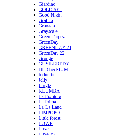
Giardino
GOLD SET
Good Night
Grafico
Granada
Grayscale
Green Tropez
GreenDay
GREENDAY 21
GreenDay 22
Grunge
GUSILEBEDY
HERBARIUM
Induction
Jelly
Jungle
KLUMBA
La Fioritura
La Prima
La-La-Land
LIMPOPO
Little forest
LOWE
Luxe
Luxe 25