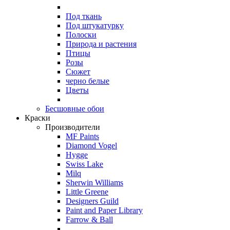
Под ткань
Под штукатурку
Полоски
Природа и растения
Птицы
Розы
Сюжет
черно белые
Цветы
Бесшовные обои
Краски
Производители
MF Paints
Diamond Vogel
Hygge
Swiss Lake
Milq
Sherwin Williams
Little Greene
Designers Guild
Paint and Paper Library
Farrow & Ball