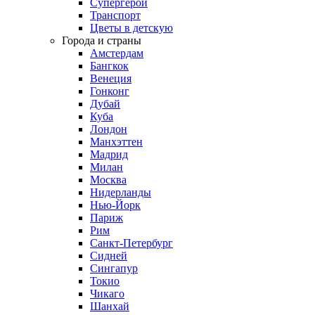
Супергерои
Транспорт
Цветы в детскую
Города и страны
Амстердам
Бангкок
Венеция
Гонконг
Дубай
Куба
Лондон
Манхэттен
Мадрид
Милан
Москва
Нидерланды
Нью-Йорк
Париж
Рим
Санкт-Петербург
Сидней
Сингапур
Токио
Чикаго
Шанхай