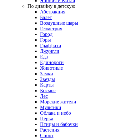
Япония и Китай
По дизайну в детскую
Абстракция
Балет
Воздушные шары
Геометрия
Город
Горы
Граффити
Джунгли
Еда
Единороги
Животные
Замки
Звезды
Карты
Космос
Лес
Морские жители
Мультики
Облака и небо
Перья
Птицы и бабочки
Растения
Спорт