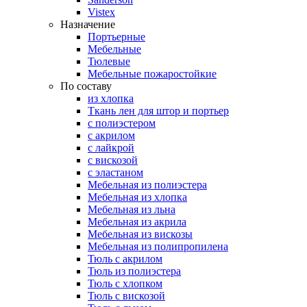
Vistex
Назначение
Портьерные
Мебельные
Тюлевые
Мебельные пожаростойкие
По составу
из хлопка
Ткань лен для штор и портьер
с полиэстером
с акрилом
с лайкрой
с вискозой
с эластаном
Мебельная из полиэстера
Мебельная из хлопка
Мебельная из льна
Мебельная из акрила
Мебельная из вискозы
Мебельная из полипропилена
Тюль с акрилом
Тюль из полиэстера
Тюль с хлопком
Тюль с вискозой