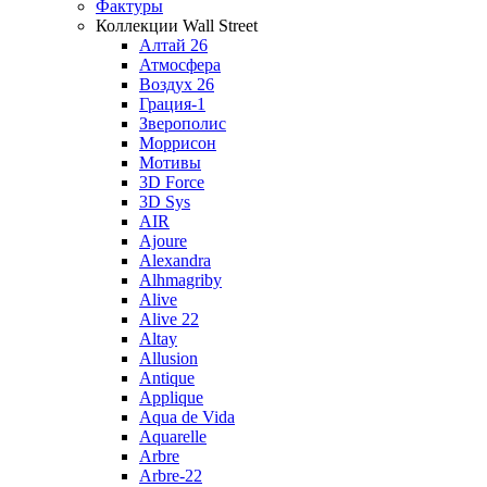
Фактуры
Коллекции Wall Street
Алтай 26
Атмосфера
Воздух 26
Грация-1
Зверополис
Моррисон
Мотивы
3D Force
3D Sys
AIR
Ajoure
Alexandra
Alhmagriby
Alive
Alive 22
Altay
Allusion
Antique
Applique
Aqua de Vida
Aquarelle
Arbre
Arbre-22