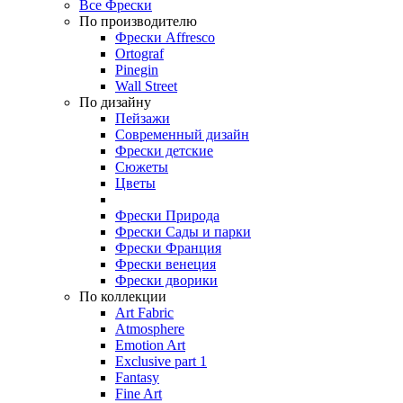
Все Фрески
По производителю
Фрески Affresco
Ortograf
Pinegin
Wall Street
По дизайну
Пейзажи
Современный дизайн
Фрески детские
Сюжеты
Цветы
Фрески Природа
Фрески Сады и парки
Фрески Франция
Фрески венеция
Фрески дворики
По коллекции
Art Fabric
Atmosphere
Emotion Art
Exclusive part 1
Fantasy
Fine Art