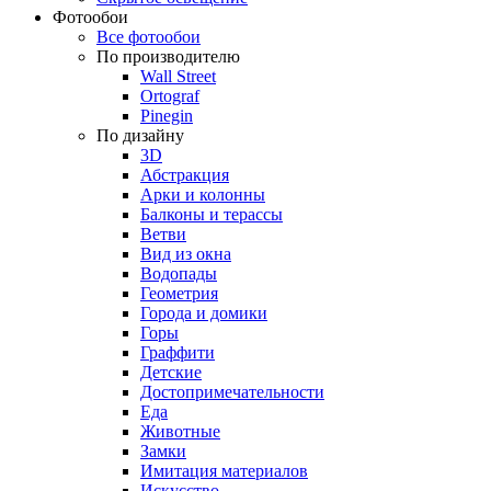
Фотообои
Все фотообои
По производителю
Wall Street
Ortograf
Pinegin
По дизайну
3D
Абстракция
Арки и колонны
Балконы и терассы
Ветви
Вид из окна
Водопады
Геометрия
Города и домики
Горы
Граффити
Детские
Достопримечательности
Еда
Животные
Замки
Имитация материалов
Искусство