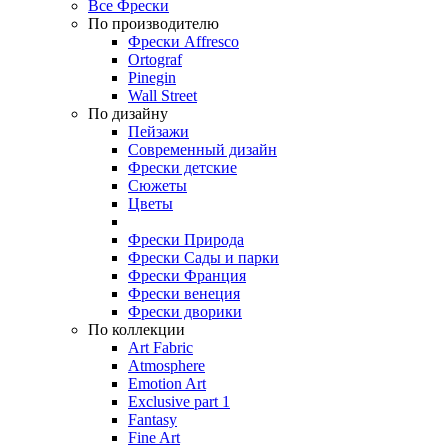
Все Фрески
По производителю
Фрески Affresco
Ortograf
Pinegin
Wall Street
По дизайну
Пейзажи
Современный дизайн
Фрески детские
Сюжеты
Цветы
Фрески Природа
Фрески Сады и парки
Фрески Франция
Фрески венеция
Фрески дворики
По коллекции
Art Fabric
Atmosphere
Emotion Art
Exclusive part 1
Fantasy
Fine Art