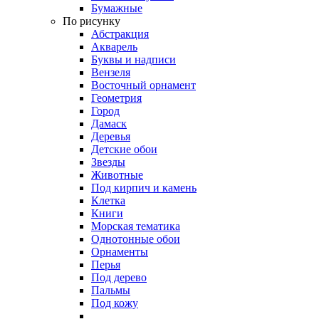
Бумажные
По рисунку
Абстракция
Акварель
Буквы и надписи
Вензеля
Восточный орнамент
Геометрия
Город
Дамаск
Деревья
Детские обои
Звезды
Животные
Под кирпич и камень
Клетка
Книги
Морская тематика
Однотонные обои
Орнаменты
Перья
Под дерево
Пальмы
Под кожу