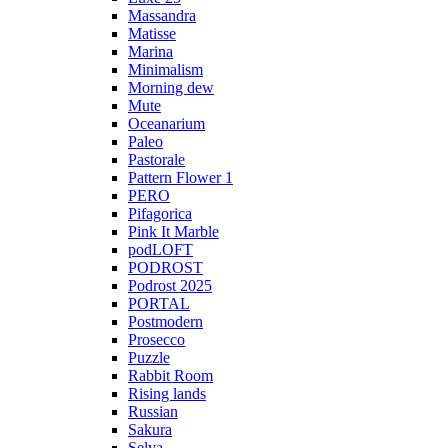
Massandra
Matisse
Marina
Minimalism
Morning dew
Mute
Oceanarium
Paleo
Pastorale
Pattern Flower 1
PERO
Pifagorica
Pink It Marble
podLOFT
PODROST
Podrost 2025
PORTAL
Postmodern
Prosecco
Puzzle
Rabbit Room
Rising lands
Russian
Sakura
Selva