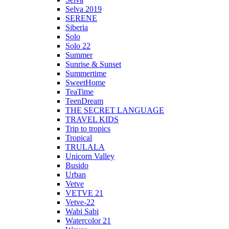
Selva 2019
SERENE
Siberia
Solo
Solo 22
Summer
Sunrise & Sunset
Summertime
SweetHome
TeaTime
TeenDream
THE SECRET LANGUAGE
TRAVEL KIDS
Trip to tropics
Tropical
TRULALA
Unicorn Valley
Busido
Urban
Vetve
VETVE 21
Vetve-22
Wabi Sabi
Watercolor 21