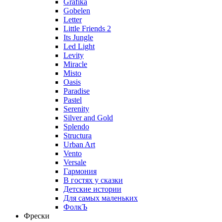
Grafika
Gobelen
Letter
Little Friends 2
Its Jungle
Led Light
Levity
Miracle
Misto
Oasis
Paradise
Pastel
Serenity
Silver and Gold
Splendo
Structura
Urban Art
Vento
Versale
Гармония
В гостях у сказки
Детские истории
Для самых маленьких
ФолкЪ
Фрески