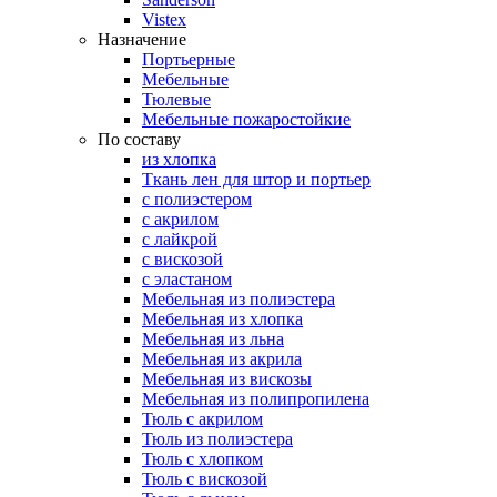
Vistex
Назначение
Портьерные
Мебельные
Тюлевые
Мебельные пожаростойкие
По составу
из хлопка
Ткань лен для штор и портьер
с полиэстером
с акрилом
с лайкрой
с вискозой
с эластаном
Мебельная из полиэстера
Мебельная из хлопка
Мебельная из льна
Мебельная из акрила
Мебельная из вискозы
Мебельная из полипропилена
Тюль с акрилом
Тюль из полиэстера
Тюль с хлопком
Тюль с вискозой