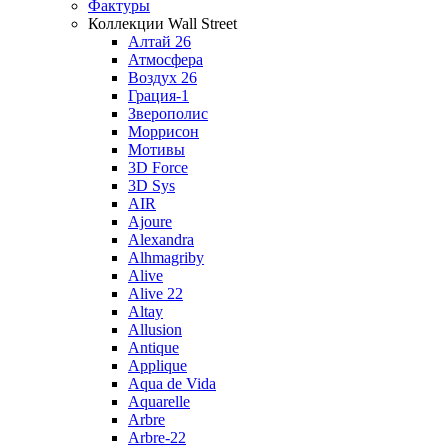
Фактуры
Коллекции Wall Street
Алтай 26
Атмосфера
Воздух 26
Грация-1
Зверополис
Моррисон
Мотивы
3D Force
3D Sys
AIR
Ajoure
Alexandra
Alhmagriby
Alive
Alive 22
Altay
Allusion
Antique
Applique
Aqua de Vida
Aquarelle
Arbre
Arbre-22