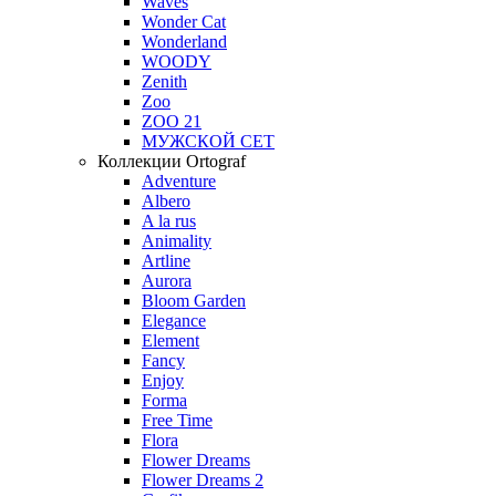
Waves
Wonder Cat
Wonderland
WOODY
Zenith
Zoo
ZOO 21
МУЖСКОЙ СЕТ
Коллекции Ortograf
Adventure
Albero
A la rus
Animality
Artline
Aurora
Bloom Garden
Elegance
Element
Fancy
Enjoy
Forma
Free Time
Flora
Flower Dreams
Flower Dreams 2