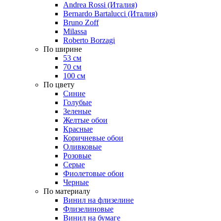
Andrea Rossi (Италия)
Bernardo Bartalucci (Италия)
Bruno Zoff
Milassa
Roberto Borzagi
По ширине
53 см
70 см
100 см
По цвету
Синие
Голубые
Зеленые
Желтые обои
Красные
Коричневые обои
Оливковые
Розовые
Серые
Фиолетовые обои
Черные
По материалу
Винил на флизелине
Флизелиновые
Винил на бумаге