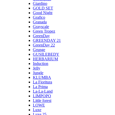
Giardino
GOLD SET
Good Night
Grafico
Granada
Grayscale
Green Tropez
GreenDay
GREENDAY 21
GreenDay 22
Grunge
GUSILEBEDY
HERBARIUM
Induction
Jelly
Jungle
KLUMBA
La Fioritura
La Prima
La-La-Land
LIMPOPO
Little forest
LOWE
Luxe
Luxe 25