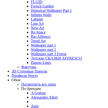
FLUID
French Garden
Historical Wallpaper Part 1
Infinito Walls
Labirint
Line Art
New Art
Re-Space
Rio Affresco
Trend Art
Wallpaper part 1
Wallpaper part 2
Wallpaper part 3 Forest
Детские СКАЗКИ AFFRESCO
Панно Lines
Фактуры
3D Стеновые Панели
Профили Neexy
Обои
Посмотреть все обои
По брендам
A Grifoni
Alessandro Allori
Aura