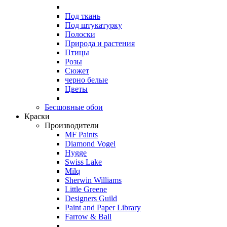
Под ткань
Под штукатурку
Полоски
Природа и растения
Птицы
Розы
Сюжет
черно белые
Цветы
Бесшовные обои
Краски
Производители
MF Paints
Diamond Vogel
Hygge
Swiss Lake
Milq
Sherwin Williams
Little Greene
Designers Guild
Paint and Paper Library
Farrow & Ball