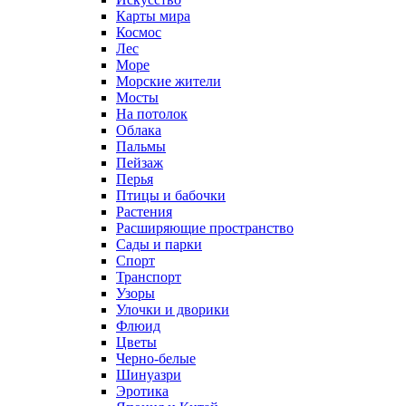
Карты мира
Космос
Лес
Море
Морские жители
Мосты
На потолок
Облака
Пальмы
Пейзаж
Перья
Птицы и бабочки
Растения
Расширяющие пространство
Сады и парки
Спорт
Транспорт
Узоры
Улочки и дворики
Флюид
Цветы
Черно-белые
Шинуазри
Эротика