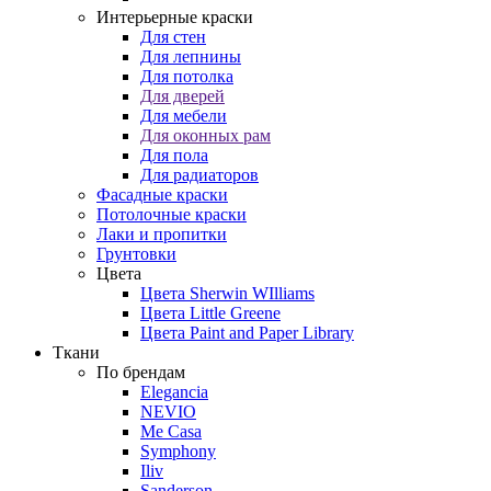
Интерьерные краски
Для стен
Для лепнины
Для потолка
Для дверей
Для мебели
Для оконных рам
Для пола
Для радиаторов
Фасадные краски
Потолочные краски
Лаки и пропитки
Грунтовки
Цвета
Цвета Sherwin WIlliams
Цвета Little Greene
Цвета Paint and Paper Library
Ткани
По брендам
Elegancia
NEVIO
Me Casa
Symphony
Iliv
Sanderson