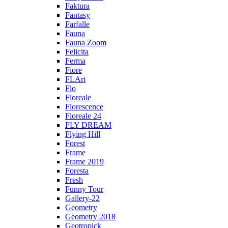
Faktura
Fantasy
Farfalle
Fauna
Fauna Zoom
Felicita
Ferma
Fiore
FLArt
Flo
Floreale
Florescence
Floreale 24
FLY DREAM
Flying Hill
Forest
Frame
Frame 2019
Foresta
Fresh
Funny Tour
Gallery-22
Geometry
Geometry 2018
Geotropick