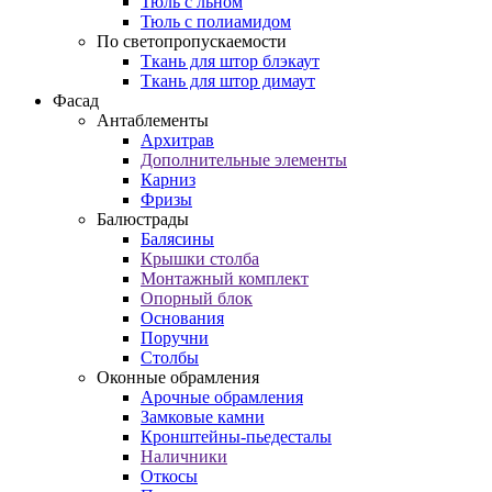
Тюль с льном
Тюль с полиамидом
По светопропускаемости
Ткань для штор блэкаут
Ткань для штор димаут
Фасад
Антаблементы
Архитрав
Дополнительные элементы
Карниз
Фризы
Балюстрады
Балясины
Крышки столба
Монтажный комплект
Опорный блок
Основания
Поручни
Столбы
Оконные обрамления
Арочные обрамления
Замковые камни
Кронштейны-пьедесталы
Наличники
Откосы