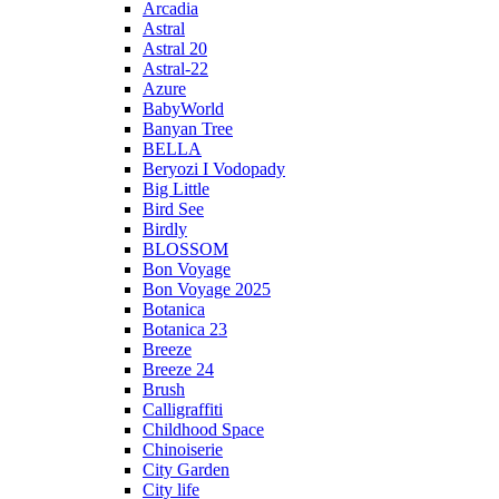
Arcadia
Astral
Astral 20
Astral-22
Azure
BabyWorld
Banyan Tree
BELLA
Beryozi I Vodopady
Big Little
Bird See
Birdly
BLOSSOM
Bon Voyage
Bon Voyage 2025
Botanica
Botanica 23
Breeze
Breeze 24
Brush
Calligraffiti
Childhood Space
Chinoiserie
City Garden
City life