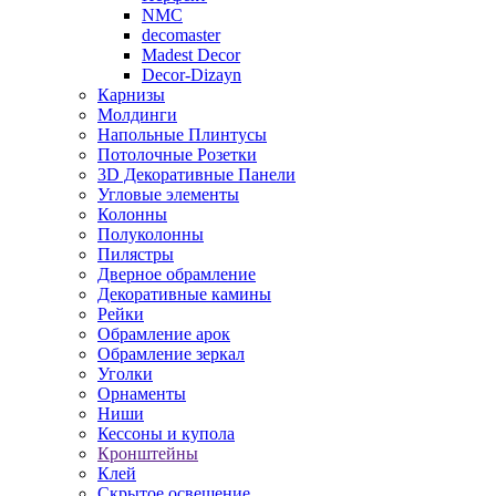
NMC
decomaster
Madest Decor
Decor-Dizayn
Карнизы
Молдинги
Напольные Плинтусы
Потолочные Розетки
3D Декоративные Панели
Угловые элементы
Колонны
Полуколонны
Пилястры
Дверное обрамление
Декоративные камины
Рейки
Обрамление арок
Обрамление зеркал
Уголки
Орнаменты
Ниши
Кессоны и купола
Кронштейны
Клей
Скрытое освещение