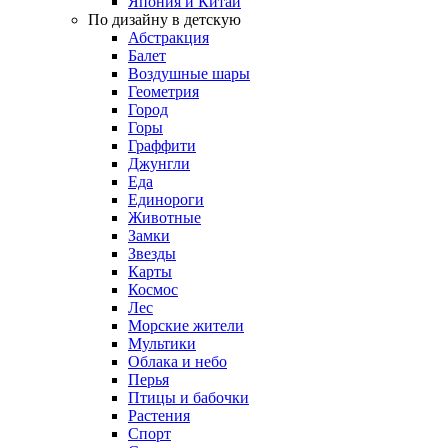
Япония и Китай
По дизайну в детскую
Абстракция
Балет
Воздушные шары
Геометрия
Город
Горы
Граффити
Джунгли
Еда
Единороги
Животные
Замки
Звезды
Карты
Космос
Лес
Морские жители
Мультики
Облака и небо
Перья
Птицы и бабочки
Растения
Спорт