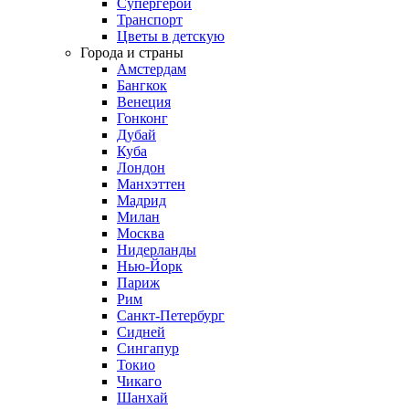
Супергерои
Транспорт
Цветы в детскую
Города и страны
Амстердам
Бангкок
Венеция
Гонконг
Дубай
Куба
Лондон
Манхэттен
Мадрид
Милан
Москва
Нидерланды
Нью-Йорк
Париж
Рим
Санкт-Петербург
Сидней
Сингапур
Токио
Чикаго
Шанхай